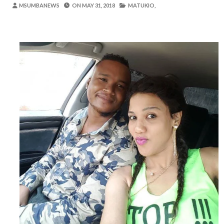
Zawadi
-
Aug 05 2026
MSUMBANEWS
ON
MAY 31, 2018
MATUKIO,
Mume Wangu Alipoteza Hamu Na Mimi Na
Zawadi
-
Aug 05 2026
Kila Pesa Niliyopata Ilikuwa Ikipotea K
Zawadi
-
Aug 05 2026
WAMILIKI VITUO VYA KULEA WATOT
OSCAR ASSENGA
-
Aug 05 2026
TARURA ARUSHA YAONGEZA KASI UJE
MSUMBA
-
Aug 05 2026
TANZANIA KUNUFAIKA NA SH. BILIONI 
OSCAR ASSENGA
-
Aug 05 2026
TIRDO YAFICHUA FURSA ZA BIASHARA
OSCAR ASSENGA
-
Aug 05 2026