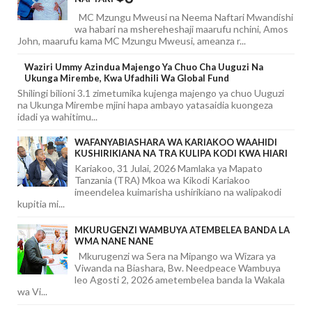
MC Mzungu Mweusi na Neema Naftari Mwandishi
wa habari na mshereheshaji maarufu nchini, Amos
John, maarufu kama MC Mzungu Mweusi, ameanza r...
Waziri Ummy Azindua Majengo Ya Chuo Cha Uuguzi Na
Ukunga Mirembe, Kwa Ufadhili Wa Global Fund
Shilingi bilioni 3.1 zimetumika kujenga majengo ya chuo Uuguzi
na Ukunga Mirembe mjini hapa ambayo yatasaidia kuongeza
idadi ya wahitimu...
WAFANYABIASHARA WA KARIAKOO WAAHIDI
KUSHIRIKIANA NA TRA KULIPA KODI KWA HIARI
Kariakoo, 31 Julai, 2026 Mamlaka ya Mapato
Tanzania (TRA) Mkoa wa Kikodi Kariakoo
imeendelea kuimarisha ushirikiano na walipakodi
kupitia mi...
MKURUGENZI WAMBUYA ATEMBELEA BANDA LA
WMA NANE NANE
Mkurugenzi wa Sera na Mipango wa Wizara ya
Viwanda na Biashara, Bw. Needpeace Wambuya
leo Agosti 2, 2026 ametembelea banda la Wakala
wa Vi...