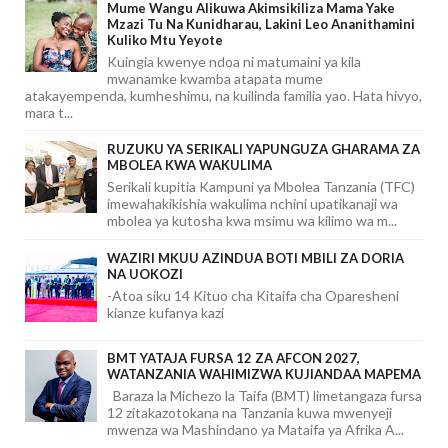
Mume Wangu Alikuwa Akimsikiliza Mama Yake
Mzazi Tu Na Kunidharau, Lakini Leo Ananithamini
Kuliko Mtu Yeyote
Kuingia kwenye ndoa ni matumaini ya kila
mwanamke kwamba atapata mume
atakayempenda, kumheshimu, na kuilinda familia yao. Hata hivyo,
mara t...
RUZUKU YA SERIKALI YAPUNGUZA GHARAMA ZA
MBOLEA KWA WAKULIMA
Serikali kupitia Kampuni ya Mbolea Tanzania (TFC)
imewahakikishia wakulima nchini upatikanaji wa
mbolea ya kutosha kwa msimu wa kilimo wa m...
WAZIRI MKUU AZINDUA BOTI MBILI ZA DORIA
NA UOKOZI
-Atoa siku 14 Kituo cha Kitaifa cha Oparesheni
kianze kufanya kazi
BMT YATAJA FURSA 12 ZA AFCON 2027,
WATANZANIA WAHIMIZWA KUJIANDAA MAPEMA
Baraza la Michezo la Taifa (BMT) limetangaza fursa
12 zitakazotokana na Tanzania kuwa mwenyeji
mwenza wa Mashindano ya Mataifa ya Afrika A...