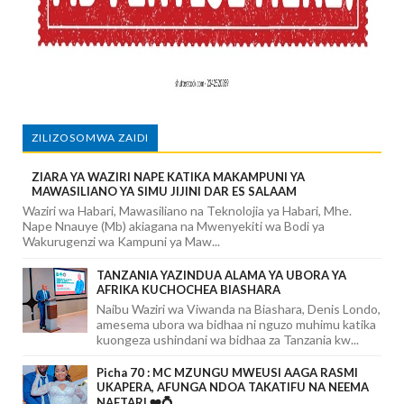
ZILIZOSOMWA ZAIDI
ZIARA YA WAZIRI NAPE KATIKA MAKAMPUNI YA
MAWASILIANO YA SIMU JIJINI DAR ES SALAAM
Waziri wa Habari, Mawasiliano na Teknolojia ya Habari, Mhe.
Nape Nnauye (Mb) akiagana na Mwenyekiti wa Bodi ya
Wakurugenzi wa Kampuni ya Maw...
TANZANIA YAZINDUA ALAMA YA UBORA YA
AFRIKA KUCHOCHEA BIASHARA
Naibu Waziri wa Viwanda na Biashara, Denis Londo,
amesema ubora wa bidhaa ni nguzo muhimu katika
kuongeza ushindani wa bidhaa za Tanzania kw...
Picha 70 : MC MZUNGU MWEUSI AAGA RASMI
UKAPERA, AFUNGA NDOA TAKATIFU NA NEEMA
NAFTARI ❤️💍