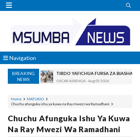


Navigation
TIRDO YAFICHUA FURSA ZA BIASHARA
BREAKING
NEWS
OSCAR ASSENGA
-
Aug 05 2026
WAKAGUZI WA MAFUTA WAIMARISHA UDHIBIT
Alex Sonna
-
Aug 05 2026
Home
MATUKIO
BARRICK NORTH MARA YAZIDI KUBOR
Chuchu afunguka ishu ya kuwa na Ray mwezi wa Ramadhani
MSUMBA
-
Aug 05 2026
Chuchu Afunguka Ishu Ya Kuwa
WAKULIMA, WAFUGAJI, WAVUVI WAP
Na Ray Mwezi Wa Ramadhani
MSUMBA
-
Aug 05 2026
Shamba Langu La Hekari Kumi Lilikuwa H