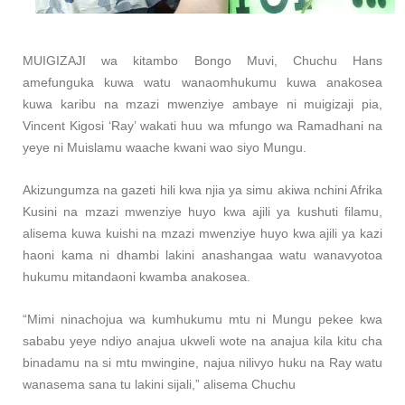
MUIGIZAJI wa kitambo Bongo Muvi, Chuchu Hans
amefunguka kuwa watu wanaomhukumu kuwa anakosea
kuwa karibu na mzazi mwenziye ambaye ni muigizaji pia,
Vincent Kigosi ‘Ray’ wakati huu wa mfungo wa Ramadhani na
yeye ni Muislamu waache kwani wao siyo Mungu.
Akizungumza na gazeti hili kwa njia ya simu akiwa nchini Afrika
Kusini na mzazi mwenziye huyo kwa ajili ya kushuti filamu,
alisema kuwa kuishi na mzazi mwenziye huyo kwa ajili ya kazi
haoni kama ni dhambi lakini anashangaa watu wanavyotoa
hukumu mitandaoni kwamba anakosea.
“Mimi ninachojua wa kumhukumu mtu ni Mungu pekee kwa
sababu yeye ndiyo anajua ukweli wote na anajua kila kitu cha
binadamu na si mtu mwingine, najua nilivyo huku na Ray watu
wanasema sana tu lakini sijali,” alisema Chuchu