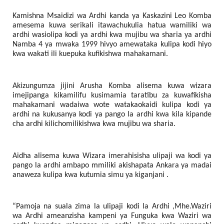
Kamishna Msaidizi wa Ardhi kanda ya Kaskazini Leo Komba
amesema kuwa serikali itawachukulia hatua wamiliki wa
ardhi wasiolipa kodi ya ardhi kwa mujibu wa sharia ya ardhi
Namba 4 ya mwaka 1999 hivyo amewataka kulipa kodi hiyo
kwa wakati ili kuepuka kufikishwa mahakamani.
Akizungumza jijini Arusha Komba alisema kuwa wizara
imejipanga kikamilifu kusimamia taratibu za kuwafikisha
mahakamani wadaiwa wote watakaokaidi kulipa kodi ya
ardhi na kukusanya kodi ya pango la ardhi kwa kila kipande
cha ardhi kilichomilikishwa kwa mujibu wa sharia.
Aidha alisema kuwa Wizara imerahisisha ulipaji wa kodi ya
pango la ardhi ambapo mmiliki akishapata Ankara ya madai
anaweza kulipa kwa kutumia simu ya kiganjani .
“Pamoja na suala zima la ulipaji kodi la Ardhi ,Mhe.Waziri
wa Ardhi ameanzisha kampeni ya Funguka kwa Waziri wa