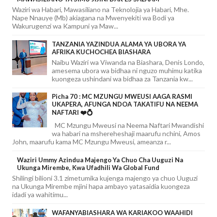
Waziri wa Habari, Mawasiliano na Teknolojia ya Habari, Mhe.
Nape Nnauye (Mb) akiagana na Mwenyekiti wa Bodi ya
Wakurugenzi wa Kampuni ya Maw...
TANZANIA YAZINDUA ALAMA YA UBORA YA
AFRIKA KUCHOCHEA BIASHARA
Naibu Waziri wa Viwanda na Biashara, Denis Londo,
amesema ubora wa bidhaa ni nguzo muhimu katika
kuongeza ushindani wa bidhaa za Tanzania kw...
Picha 70 : MC MZUNGU MWEUSI AAGA RASMI
UKAPERA, AFUNGA NDOA TAKATIFU NA NEEMA
NAFTARI ❤️💍
MC Mzungu Mweusi na Neema Naftari Mwandishi
wa habari na mshereheshaji maarufu nchini, Amos
John, maarufu kama MC Mzungu Mweusi, ameanza r...
Waziri Ummy Azindua Majengo Ya Chuo Cha Uuguzi Na
Ukunga Mirembe, Kwa Ufadhili Wa Global Fund
Shilingi bilioni 3.1 zimetumika kujenga majengo ya chuo Uuguzi
na Ukunga Mirembe mjini hapa ambayo yatasaidia kuongeza
idadi ya wahitimu...
WAFANYABIASHARA WA KARIAKOO WAAHIDI