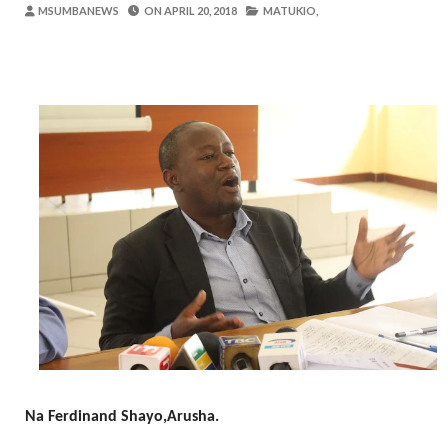
Alex Sonna
-
Aug 05 2026
MSUMBANEWS
ON
APRIL 20, 2018
MATUKIO,
BARRICK NORTH MARA YAZIDI KUBOR
MSUMBA
-
Aug 05 2026
WAKULIMA, WAFUGAJI, WAVUVI WAP
MSUMBA
-
Aug 05 2026
Shamba Langu La Hekari Kumi Lilikuwa H
Zawadi
-
Aug 05 2026
Mume Wangu Alipoteza Hamu Na Mimi Na
Zawadi
-
Aug 05 2026
WMA YAENDELEA KUTOA ELIMU YA V
MSUMBA
-
Aug 05 2026
Na Ferdinand Shayo,Arusha.