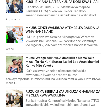
KUSHIRIKIANA NA TRA KULIPA KODI KWA HIARI
Kariakoo, 31 Julai, 2026 Mamlaka ya Mapato
Tanzania (TRA) Mkoa wa Kikodi Kariakoo
imeendelea kuimarisha ushirikiano na walipakodi
kupitia mi...
MKURUGENZI WAMBUYA ATEMBELEA BANDA LA
WMA NANE NANE
Mkurugenzi wa Sera na Mipango wa Wizara ya
Viwanda na Biashara, Bw. Needpeace Wambuya
leo Agosti 2, 2026 ametembelea banda la Wakala
wa Vi...
Mume Wangu Alikuwa Akimsikiliza Mama Yake
Mzazi Tu Na Kunidharau, Lakini Leo Ananithamini
Kuliko Mtu Yeyote
Kuingia kwenye ndoa ni matumaini ya kila
mwanamke kwamba atapata mume
atakayempenda, kumheshimu, na kuilinda familia yao. Hata hivyo,
mara t...
RUZUKU YA SERIKALI YAPUNGUZA GHARAMA ZA
MBOLEA KWA WAKULIMA
Serikali kupitia Kampuni ya Mbolea Tanzania (TFC)
imewahakikishia wakulima nchini upatikanaji wa