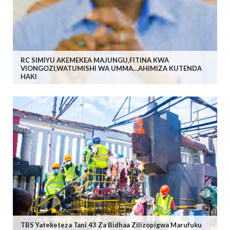
RC SIMIYU AKEMEKEA MAJUNGU,FITINA KWA
VIONGOZI,WATUMISHI WA UMMA…AHIMIZA KUTENDA
HAKI
TBS Yateketeza Tani 43 Za Bidhaa Zilizopigwa Marufuku