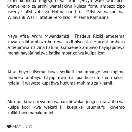
ardhi kuondoa migogoro ya ardhi ,Hivyo wale wananchi
wenye kero za ardhi wanatakiwa kujaza fomu ambazo zipo
kwenye ofisi zote za Halmashauri na Ofisi za wakuu wa
Wilaya ili Waziri atatue kero hizo” Alisema Kamishna
Naye Afisa Ardhi Mwandamizi Thadeus Riziki amesema
kuwa ardhi ambazo hutozwa kodi hiyo ni zile ardhi ambazo
zimepimwa na zina hatimiliki,maeneo ambayo hayajapimwa
mengi hayajaingizwa katika mpango wa kulipa kodi.
Afisa huyo alisema kuwa serikali ina mpango wa kupima
maeneo ambayo hayapimwa na pia kurasimisha makazi
holela ili waweze kupatiwa huduma muhimu za kijamii.
Alisema kuwa ni vyema wananchi wakajijengea utaratibu wa
kulipa kodi kwa wakati ili kuepuka usumbufu ikiwemo
kufikishwa mahakamani .
MATUKIO