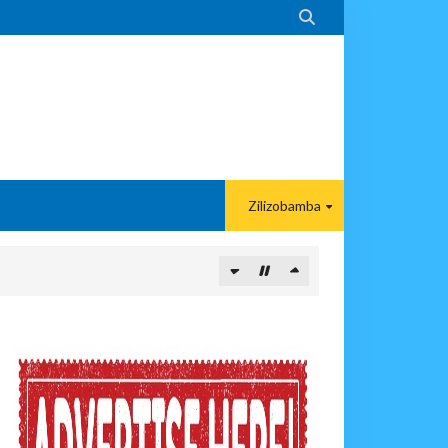

Zilizobamba
 Kunipa Usimamizi