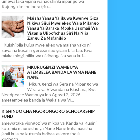
umewataka vijana wanaoshiriki mpango wa
Kujenga kesho bora (Bu...
Maisha Yangu Yalikuwa Kwenye Giza
Nikiwa Sijui Mwelekeo Wala Milango
Yangu Ya Baraka, Mpaka Usomaji Wa
Viganja Ulipofichua Siri Na Njia
Zangu Za Mafanikio
Kuishi bila kujua mwelekeo wa maisha yako ni
sawa na kusafiri gerezani au gizani bila taa. Kwa
miaka mingi, nilikuwa nikihangaika sana kuf...
MKURUGENZI WAMBUYA
ATEMBELEA BANDA LA WMA NANE
NANE
Mkurugenzi wa Sera na Mipango wa
Wizara ya Viwanda na Biashara, Bw.
Needpeace Wambuya leo Agosti 2, 2026
ametembelea banda la Wakala wa Vi...
KISHINDO CHA NGORONGORO SCHOLARSHIP
FUND
amewataka viongozi wa mikoa ya Kanda ya Kusini
kutumia maonesho ya Nane Nane kuhamasisha
jamii kula na kutumia bidhaa za korosho ili
kuchoch...