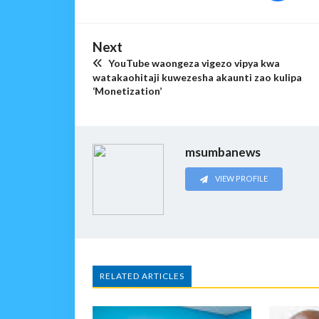
Next
YouTube waongeza vigezo vipya kwa
watakaohitaji kuwezesha akaunti zao kulipa
‘Monetization’
msumbanews
VIEW PROFILE
RELATED ARTICLES