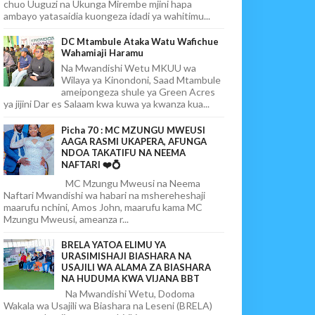
chuo Uuguzi na Ukunga Mirembe mjini hapa
ambayo yatasaidia kuongeza idadi ya wahitimu...
DC Mtambule Ataka Watu Wafichue
Wahamiaji Haramu
Na Mwandishi Wetu MKUU wa
Wilaya ya Kinondoni, Saad Mtambule
ameipongeza shule ya Green Acres
ya jijini Dar es Salaam kwa kuwa ya kwanza kua...
Picha 70 : MC MZUNGU MWEUSI
AAGA RASMI UKAPERA, AFUNGA
NDOA TAKATIFU NA NEEMA
NAFTARI ❤️💍
MC Mzungu Mweusi na Neema
Naftari Mwandishi wa habari na mshereheshaji
maarufu nchini, Amos John, maarufu kama MC
Mzungu Mweusi, ameanza r...
BRELA YATOA ELIMU YA
URASIMISHAJI BIASHARA NA
USAJILI WA ALAMA ZA BIASHARA
NA HUDUMA KWA VIJANA BBT
Na Mwandishi Wetu, Dodoma
Wakala wa Usajili wa Biashara na Leseni (BRELA)