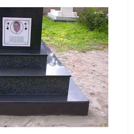
huluma, Mpaka Tiba Ya Kienyeji Iliponipa Ushindi Mahakamani
EKNOLOJIA YA NYUKLIA KUKUZA KILIMO, MIFUGO NA VIWANDA
 ZA SERIKALI KUHAMASISHA MATUMIZI YA NISHATI SAFI YA KU
 KUANZISHA KLABU ZA VIPIMO SHULENI
imu Ya Uthibitishaji Ubora Wa Bidhaa Nanenane Morogoro
6
A PSSSF,NSSF,WCF NA OSHA KUONGEZA MATUMIZI YA TEHAMA
6