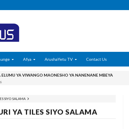
Bunge
Afya
ArushaYetu TV
Contact Us
A ELUMU YA VIWANGO MAONESHO YA NANENANE MBEYA
6
TADB, MTAJI WAFIKA SH BILIONI 452
6
ES SIYO SALAMA
Kile Kwa Miaka Kumi, Mpaka Nyota Yangu Ya Uongozi Iliposafishwa Na
RI YA TILES SIYO SALAMA
utisha Usiku, Mpaka Kinga Imara Ilipofagia Majini Yote Nyumbani