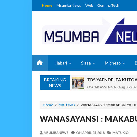
Home
Msumba News
Web
Gomma Tech
Habari
Siasa
Michezo
BREAKING
TBS YAENDELEA KUTO
NEWS
OSCAR ASSENGA
-
Aug 08 202
RAIS SAMIA AIPONGEZA 
OSCAR ASSENGA
-
Aug 08 202
Home
MATUKIO
WANASAYANSI : MAKABURI YA TIL
Nilishikilia Cheo Kile 
WANASAYANSI : MAKABU
Zawadi
-
Aug 08 2026
Niliteswa Na Ndoto Za K
MSUMBANEWS
ON
APRIL 25, 2018
Zawadi
-
Aug 08 2026
MATUKIO,