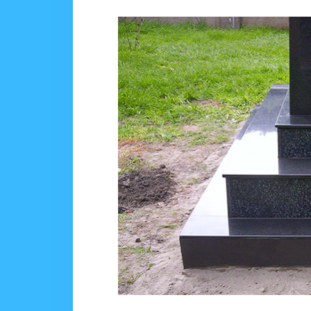
Nilinusurika Jela Kwa D
Zawadi
-
Aug 08 2026
TANZANIA YAANGAZA T
OKULY BLOG
-
Aug 08 2026
MGALU APONGEZA HATUA
MSUMBA
-
Aug 08 2026
WMA YAPONGEZWA KWA
OKULY BLOG
-
Aug 08 2026
TBS Yaendelea Kutoa El
OSCAR ASSENGA
-
Aug 08 202
WAZIRI SANGU AZITAK
OSCAR ASSENGA
-
Aug 08 202