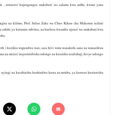
e , terrazzo) kujengengea makaburi sio salama kwa ardhi, kwani yana
ngira na kilimo, Prof. Julius Zake wa Chuo Kikuu cha Makerere nchini
a sahihi ya kutumia mbolea, na kueleza kwamba ujenzi wa makaburi kwa
sha.
h ) kuzikia wapendwa wao, sasa hivi watu wanakufa sana na wanazikwa
iana na mizizi inayorutubisha udongo na kusaidia uzalishaji, hivyo udongo
 nyingi na kusabaisha kushindwa kuwa na rutuba, ya kuweza kustawisha