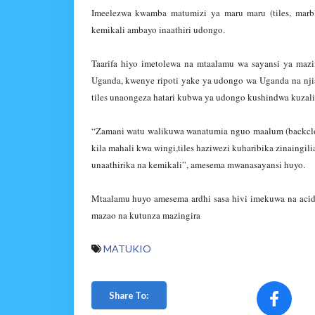
Imeelezwa kwamba matumizi ya maru maru (tiles, marbl
kemikali ambayo inaathiri udongo.
Taarifa hiyo imetolewa na mtaalamu wa sayansi ya mazi
Uganda, kwenye ripoti yake ya udongo wa Uganda na nji
tiles unaongeza hatari kubwa ya udongo kushindwa kuzali
“Zamani watu walikuwa wanatumia nguo maalum (backclot
kila mahali kwa wingi,tiles haziwezi kuharibika zinaingil
unaathirika na kemikali”, amesema mwanasayansi huyo.
Mtaalamu huyo amesema ardhi sasa hivi imekuwa na acid
mazao na kutunza mazingira
MATUKIO
Share To: