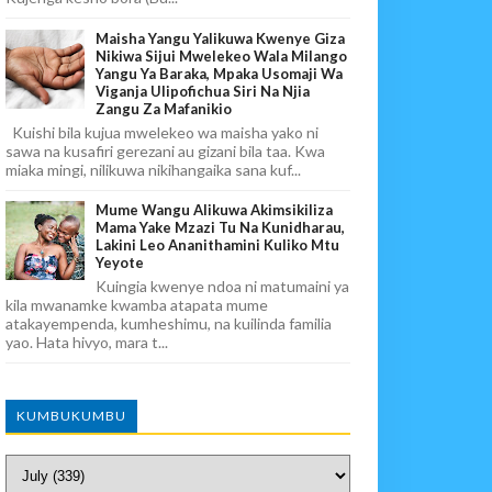
Maisha Yangu Yalikuwa Kwenye Giza
Nikiwa Sijui Mwelekeo Wala Milango
Yangu Ya Baraka, Mpaka Usomaji Wa
Viganja Ulipofichua Siri Na Njia
Zangu Za Mafanikio
Kuishi bila kujua mwelekeo wa maisha yako ni
sawa na kusafiri gerezani au gizani bila taa. Kwa
miaka mingi, nilikuwa nikihangaika sana kuf...
Mume Wangu Alikuwa Akimsikiliza
Mama Yake Mzazi Tu Na Kunidharau,
Lakini Leo Ananithamini Kuliko Mtu
Yeyote
Kuingia kwenye ndoa ni matumaini ya
kila mwanamke kwamba atapata mume
atakayempenda, kumheshimu, na kuilinda familia
yao. Hata hivyo, mara t...
KUMBUKUMBU