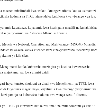
kia maeneo mbalimbali kwa wakati, kuongeza ufanisi katika usimamizi
ikisha huduma za TTCL zinaendelea kutolewa kwa viwango vya juu.
oyatumia kuyatunza, kuyatumia kwa kuzingatia maadili na kuhakikisha
ufaa yaliyokusudiwa," alisema Mhandisi Francis.
ji, Meneja wa Network Operation and Maintenance (MNOM) Mhandisi
elea kuwekeza katika vitendea kazi vinavyowezesha utekelezaji bora
jukumu ya kila siku.
a Menejimenti katika kuboresha mazingira ya kazi na kuwawezesha
za majukumu yao kwa ufanisi zaidi.
ari haya, tunatoa shukrani za dhati kwa Menejimenti ya TTCL kwa
aahidi kuyatunza magari haya, kuyatumia kwa malengo yaliyokusudiwa
a kazi pamoja na kuboresha huduma kwa wateja wetu," alisema.
 ya TTCL ya kuwekeza katika rasilimali na miundombinu ya kazi ili