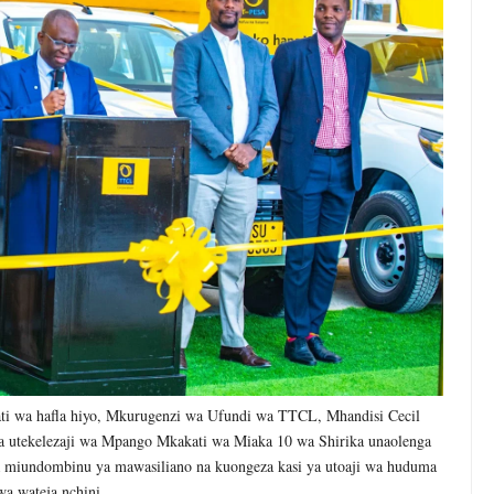
i wa hafla hiyo, Mkurugenzi wa Ufundi wa TTCL, Mhandisi Cecil
ya utekelezaji wa Mpango Mkakati wa Miaka 10 wa Shirika unaolenga
a miundombinu ya mawasiliano na kuongeza kasi ya utoaji wa huduma
wa wateja nchini.