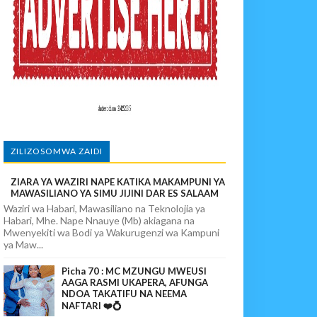
paka Usomaji Wa Viganja Ulipofichua Siri Na Njia Zangu Za Mafanik
povunja Mikosi Na Kushuhudia Tajiriba Ikirejea Nyumbani
sha Kushika Mimba Na Kufuta Machozi Yangu
ZILIZOSOMWA ZAIDI
ZIARA YA WAZIRI NAPE KATIKA MAKAMPUNI YA
MAWASILIANO YA SIMU JIJINI DAR ES SALAAM
Waziri wa Habari, Mawasiliano na Teknolojia ya
Habari, Mhe. Nape Nnauye (Mb) akiagana na
Mwenyekiti wa Bodi ya Wakurugenzi wa Kampuni
ya Maw...
Picha 70 : MC MZUNGU MWEUSI
AAGA RASMI UKAPERA, AFUNGA
NDOA TAKATIFU NA NEEMA
NAFTARI ❤️💍