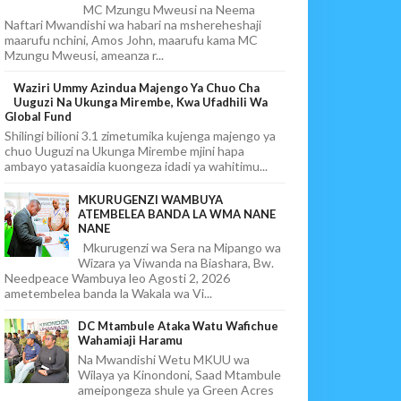
MC Mzungu Mweusi na Neema
Naftari Mwandishi wa habari na mshereheshaji
maarufu nchini, Amos John, maarufu kama MC
Mzungu Mweusi, ameanza r...
Waziri Ummy Azindua Majengo Ya Chuo Cha
Uuguzi Na Ukunga Mirembe, Kwa Ufadhili Wa
Global Fund
Shilingi bilioni 3.1 zimetumika kujenga majengo ya
chuo Uuguzi na Ukunga Mirembe mjini hapa
ambayo yatasaidia kuongeza idadi ya wahitimu...
MKURUGENZI WAMBUYA
ATEMBELEA BANDA LA WMA NANE
NANE
Mkurugenzi wa Sera na Mipango wa
Wizara ya Viwanda na Biashara, Bw.
Needpeace Wambuya leo Agosti 2, 2026
ametembelea banda la Wakala wa Vi...
DC Mtambule Ataka Watu Wafichue
Wahamiaji Haramu
Na Mwandishi Wetu MKUU wa
Wilaya ya Kinondoni, Saad Mtambule
ameipongeza shule ya Green Acres