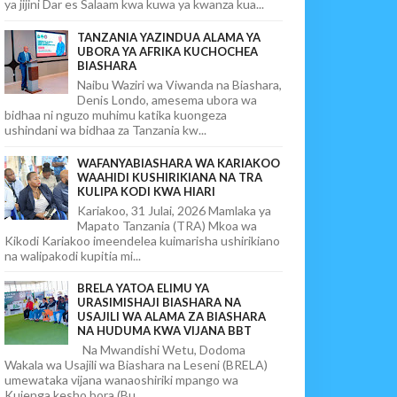
ya jijini Dar es Salaam kwa kuwa ya kwanza kua...
TANZANIA YAZINDUA ALAMA YA
UBORA YA AFRIKA KUCHOCHEA
BIASHARA
Naibu Waziri wa Viwanda na Biashara,
Denis Londo, amesema ubora wa
bidhaa ni nguzo muhimu katika kuongeza
ushindani wa bidhaa za Tanzania kw...
WAFANYABIASHARA WA KARIAKOO
WAAHIDI KUSHIRIKIANA NA TRA
KULIPA KODI KWA HIARI
Kariakoo, 31 Julai, 2026 Mamlaka ya
Mapato Tanzania (TRA) Mkoa wa
Kikodi Kariakoo imeendelea kuimarisha ushirikiano
na walipakodi kupitia mi...
BRELA YATOA ELIMU YA
URASIMISHAJI BIASHARA NA
USAJILI WA ALAMA ZA BIASHARA
NA HUDUMA KWA VIJANA BBT
Na Mwandishi Wetu, Dodoma
Wakala wa Usajili wa Biashara na Leseni (BRELA)
umewataka vijana wanaoshiriki mpango wa
Kujenga kesho bora (Bu...