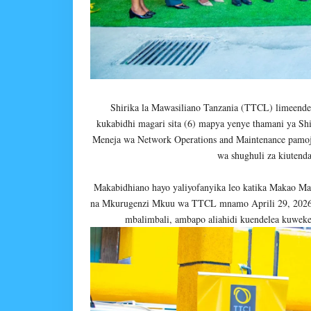
Shirika la Mawasiliano Tanzania (TTCL) limeende
kukabidhi magari sita (6) mapya yenye thamani ya S
Meneja wa Network Operations and Maintenance pamoja
wa shughuli za kiutend
Makabidhiano hayo yaliyofanyika leo katika Makao Mak
na Mkurugenzi Mkuu wa TTCL mnamo Aprili 29, 2026, w
mbalimbali, ambapo aliahidi kuendelea kuwekeza