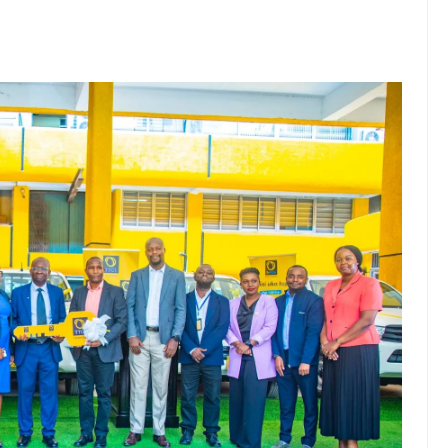
u Wafichue Wahamiaji Haramu
6
wenye Giza Nikiwa Sijui Mwelekeo Wala Milango Yangu Ya Baraka, M
MAKAO MAKUU YA CCM DODOMA
6
tishia Kuangamiza Heshima Na Maisha Ya Familia Yangu, Mpaka Nili
idi Ya Miaka Saba Bila Mafanikio, Mpaka Tiba Ya Asili Iliponiweze
U WA VYUO KUZALISHA WALIMU WENYE UMAHIRI NA MAADILI