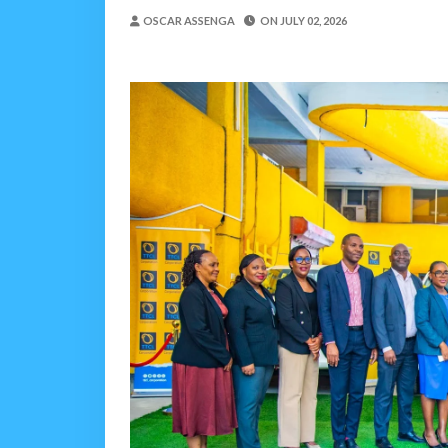
DC Mtambule Ataka Wat
OSCAR ASSENGA
ON
JULY 02, 2026
OSCAR ASSENGA
-
Aug 06 202
Maisha Yangu Yalikuwa K
Zawadi
-
Aug 06 2026
MWANRI APOKELEWA 
OSCAR ASSENGA
-
Aug 06 202
Umaskini Na Madeni Yali
Zawadi
-
Aug 06 2026
Nilitafuta Mtoto Kwa Za
Zawadi
-
Aug 06 2026
DKT. SIMBEYE AWATAKA WAKU
Alex Sonna
-
Aug 06 2026