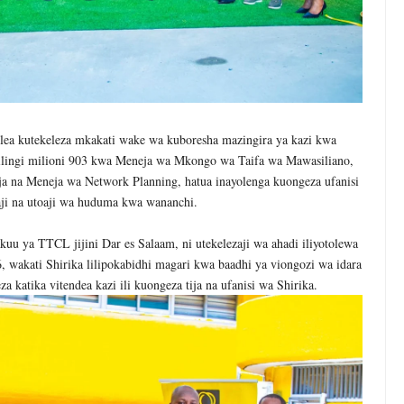
lea kutekeleza mkakati wake wa kuboresha mazingira ya kazi kwa
hilingi milioni 903 kwa Meneja wa Mkongo wa Taifa wa Mawasiliano,
 na Meneja wa Network Planning, hatua inayolenga kuongeza ufanisi
aji na utoaji wa huduma kwa wananchi.
uu ya TTCL jijini Dar es Salaam, ni utekelezaji wa ahadi iliyotolewa
akati Shirika lilipokabidhi magari kwa baadhi ya viongozi wa idara
 katika vitendea kazi ili kuongeza tija na ufanisi wa Shirika.