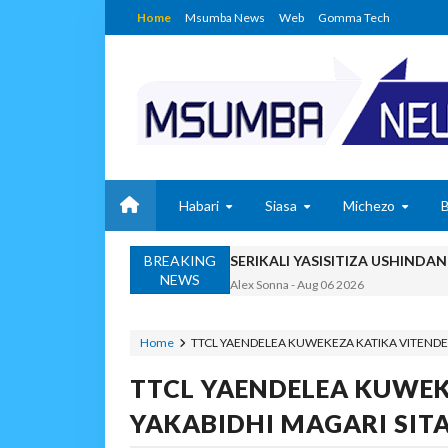
Home
Msumba News
Web
Gomma Tech
Habari
Siasa
Michezo
BREAKING
SERIKALI YASISITIZA USHIND
NEWS
Alex Sonna
-
Aug 06 2026
SERIKALI INATAMBUA 
OSCAR ASSENGA
-
Aug 06 202
Home
TTCL YAENDELEA KUWEKEZA KATIKA VITENDEA
RAIS SAMIA, MUSEVEN
TTCL YAENDELEA KUWEK
OSCAR ASSENGA
-
Aug 06 202
BRELA YATOA ELIMU YA URASIM
YAKABIDHI MAGARI SIT
Alex Sonna
-
Aug 06 2026