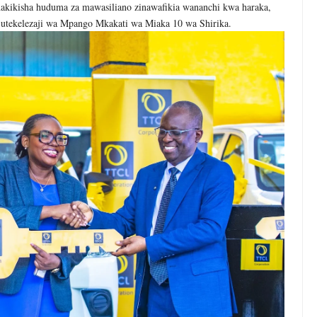
uhakikisha huduma za mawasiliano zinawafikia wananchi kwa haraka,
 utekelezaji wa Mpango Mkakati wa Miaka 10 wa Shirika.