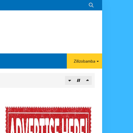

Zilizobamba
ITUO KIKUU CHA NISHATI YA MAFUTA
MA KWA VIJANA BBT