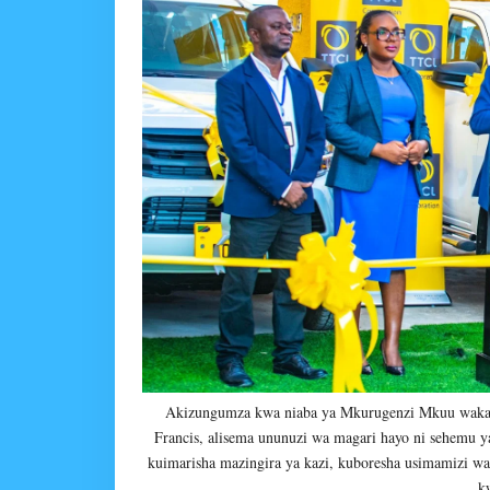
Akizungumza kwa niaba ya Mkurugenzi Mkuu wakat
Francis, alisema ununuzi wa magari hayo ni sehemu 
kuimarisha mazingira ya kazi, kuboresha usimamizi w
k