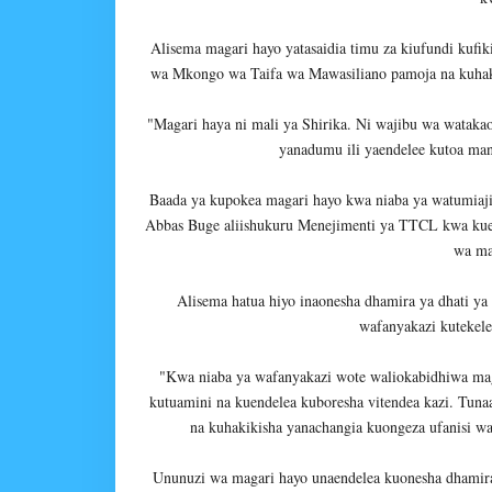
Alisema magari hayo yatasaidia timu za kiufundi kufi
wa Mkongo wa Taifa wa Mawasiliano pamoja na kuhak
"Magari haya ni mali ya Shirika. Ni wajibu wa wataka
yanadumu ili yaendelee kutoa man
Baada ya kupokea magari hayo kwa niaba ya watumia
Abbas Buge aliishukuru Menejimenti ya TTCL kwa kuend
wa ma
Alisema hatua hiyo inaonesha dhamira ya dhati y
wafanyakazi kutekele
"Kwa niaba ya wafanyakazi wote waliokabidhiwa mag
kutuamini na kuendelea kuboresha vitendea kazi. Tun
na kuhakikisha yanachangia kuongeza ufanisi w
Ununuzi wa magari hayo unaendelea kuonesha dhamira