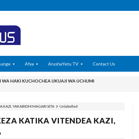
Bunge
Afya
ArushaYetu TV
Contact Us
ANI WA HAKI KUCHOCHEA UKUAJI WA UCHUMI
MCHANGO WA WAZEE: WAZIRI SANGU
6
 KAZI, YAKABIDHI MAGARI SITA
Unlabelled
 WASHUHUDIA MAKUBALIANO YA TRILIONI 56 KUIFANYA TANGA K
EZA KATIKA VITENDEA KAZI,
6
ISHAJI BIASHARA NA USAJILI WA ALAMA ZA BIASHARA NA HUDU
A