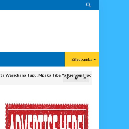

Zilizobamba
ta Wasichana Tupu, Mpaka Tiba Ya Kienyeji Ilipofungua Baraka Ya
MIUNDOMBINU AFRIKA
SHA USALAMA