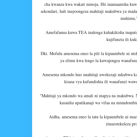
cha kwanza kwa wakati mmoja. Hii inamaanisha kuwa 
sekondari, hali inayoongeza mahitaji makubwa ya mada
muhimu,"
Amefafanua kuwa TEA inalenga kuhakikisha inapata r
kujifunzia ili ku
Dkt. Mofulu amesema eneo la pili la kipaumbele ni ut
ya elimu kwa lengo la kuwajengea wanafunzi
Amesema mkondo huo unahitaji uwekezaji mkubwa ka
kisasa vya kufundishia ili wanafunzi wa
"Mahitaji ya mkondo wa amali ni mapya na makubwa. Nd
kusaidia upatikanaji wa vifaa na miundombi
Aidha, amesema eneo la tatu la kipaumbele ni mazi
zinazotekeleza p