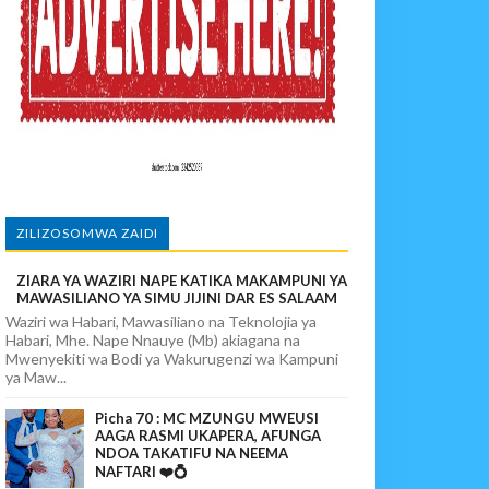
ANGAMOTO ZAO KWA TRA
ZILIZOSOMWA ZAIDI
ZIARA YA WAZIRI NAPE KATIKA MAKAMPUNI YA
 Tiba Ya Mvuto Ilipomleta Mzungu Aliyenipenda Kwa Dhati Na Kuni
MAWASILIANO YA SIMU JIJINI DAR ES SALAAM
Waziri wa Habari, Mawasiliano na Teknolojia ya
Habari, Mhe. Nape Nnauye (Mb) akiagana na
Mwenyekiti wa Bodi ya Wakurugenzi wa Kampuni
ya Maw...
Picha 70 : MC MZUNGU MWEUSI
AAGA RASMI UKAPERA, AFUNGA
NDOA TAKATIFU NA NEEMA
NAFTARI ❤️💍