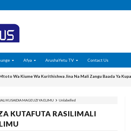
Bunge
Afya
ArushaYetu TV
Contact Us
 Mtoto Wa Kiume Wa Kurithishwa Jina Na Mali Zangu Baada Ya Kupa
 AFRICA50, YAIMARISHA USHIRIKIANO KATIKA MAENDELEO YA 
ALI KUSAIDIA MAGEUZI YA ELIMU
Unlabelled
NIA YAZINDUA UKUTA WA SHULE YA MSINGI MADENGE KUIMARI
ZA KUTAFUTA RASILIMALI
6
 KUPINGA RUSHWA WAKIWA WADOGO -RC DKT.BATILDA
ELIMU
6