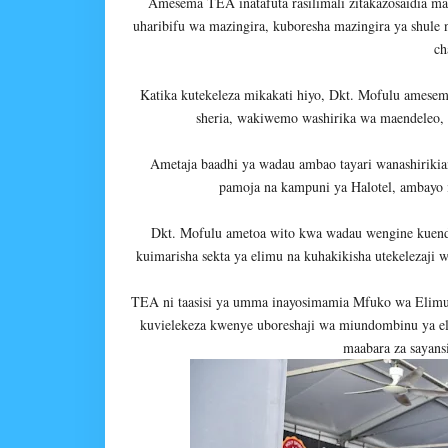
Amesema TEA inatafuta rasilimali zitakazosaidia mat
uharibifu wa mazingira, kuboresha mazingira ya shule 
ch
Katika kutekeleza mikakati hiyo, Dkt. Mofulu amese
sheria, wakiwemo washirika wa maendeleo, s
Ametaja baadhi ya wadau ambao tayari wanashiriki
pamoja na kampuni ya Halotel, ambayo 
Dkt. Mofulu ametoa wito kwa wadau wengine kuendel
kuimarisha sekta ya elimu na kuhakikisha utekelezaji
TEA ni taasisi ya umma inayosimamia Mfuko wa Elimu w
kuvielekeza kwenye uboreshaji wa miundombinu ya el
maabara za sayan