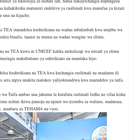
umizi ya teknolojia za nishati safi, hatua itakayochangia kupunguza
na kuhakikisha matumizi endelevu ya rasilimali kwa manufaa ya kizazi
a sasa na kijacho.
ma TEA inaendelea kushirikiana na wadau mbalimbali kwa mujibu wa
ekta binafsi, taasisi za umma na wadau wengine wa elimu.
ana na TEA kuwa ni UNICEF katika utekelezaji wa miradi ya elimu
imeingia makubaliano ya ushirikiano na mamlaka hiyo.
ea kushirikiana na TEA kwa kuchangia rasilimali na utaalamu ili
 wa sera mpya unaleta matokeo yaliyokusudiwa kwa maendeleo ya taifa.
a Taifa ambao una jukumu la kutafuta raslimali fedha na vifaa kisha
imu nchini ikiwa pamoja na ujenzi wa nyumba za walimu, madarasa,
si, maabara za TEHAMA na vyoo.