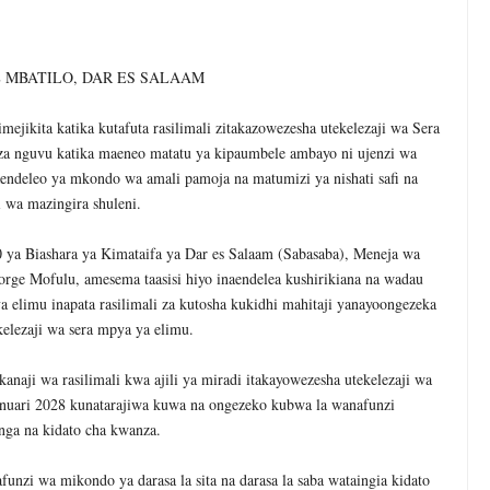
 KUONDOA KERO YA USAFIRI KILOSA
 MADUKA YA SIMU KARIAKOO WAPATA FURSA YA KUELEZA CH
MBATILO, DAR ES SALAAM
6
Ndiyo Msingi Wa Uongozi Bora
ita katika kutafuta rasilimali zitakazowezesha utekelezaji wa Sera
 nguvu katika maeneo matatu ya kipaumbele ambayo ni ujenzi wa
ndeleo ya mkondo wa amali pamoja na matumizi ya nishati safi na
ISHATI SAFI YA KUPIKIA KWA VITENDO NANENANE
i wa mazingira shuleni.
 UBUNIFU WA NDEGE NYUKI ZA MATI TECHNOLOGIES
 ya Biashara ya Kimataifa ya Dar es Salaam (Sabasaba), Meneja wa
6
rge Mofulu, amesema taasisi hiyo inaendelea kushirikiana na wadau
 Mwenza Kutoka Nje Ya Nchi Wa Kujenga Naye Maisha Salama, Mpaka
a elimu inapata rasilimali za kutosha kukidhi mahitaji yanayoongezeka
kelezaji wa sera mpya ya elimu.
naji wa rasilimali kwa ajili ya miradi itakayowezesha utekelezaji wa
anuari 2028 kunatarajiwa kuwa na ongezeko kubwa la wanafunzi
nga na kidato cha kwanza.
unzi wa mikondo ya darasa la sita na darasa la saba wataingia kidato