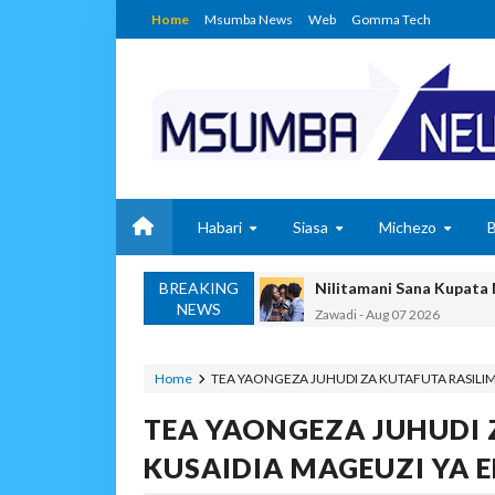
Home
Msumba News
Web
Gomma Tech
Habari
Siasa
Michezo
BREAKING
Nilitamani Sana Kupata
NEWS
Zawadi
-
Aug 07 2026
TANZANIA YAIPONGEZA
MSUMBA
-
Aug 07 2026
Home
TEA YAONGEZA JUHUDI ZA KUTAFUTA RASILIM
JUBILEE GROUP TANZA
TEA YAONGEZA JUHUDI 
OSCAR ASSENGA
-
Aug 07 202
WATOTO WAFUNDISHWE
KUSAIDIA MAGEUZI YA 
OSCAR ASSENGA
-
Aug 07 202