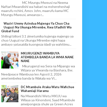
MC Mzungu Mweusi na Neema
Naftari Mwandishi wa habari na mshereheshaji
maarufu nchini, Amos John, maarufu kama MC
Mzungu Mweusi, ameanza r...
Waziri Ummy Azindua Majengo Ya Chuo Cha
Uuguzi Na Ukunga Mirembe, Kwa Ufadhili Wa
Global Fund
Shilingi bilioni 3.1 zimetumika kujenga majengo ya
chuo Uuguzi na Ukunga Mirembe mjini hapa
ambayo yatasaidia kuongeza idadi ya wahitimu...
MKURUGENZI WAMBUYA
ATEMBELEA BANDA LA WMA NANE
NANE
Mkurugenzi wa Sera na Mipango wa
Wizara ya Viwanda na Biashara, Bw.
Needpeace Wambuya leo Agosti 2, 2026
ametembelea banda la Wakala wa Vi...
DC Mtambule Ataka Watu Wafichue
Wahamiaji Haramu
Na Mwandishi Wetu MKUU wa
Wilaya ya Kinondoni, Saad Mtambule
ameipongeza shule ya Green Acres