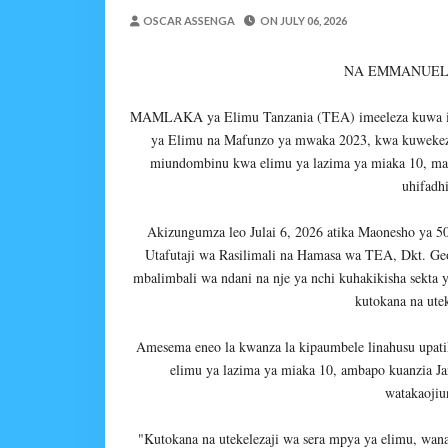
DARAJA LA BILIONI 1.2
OSCAR ASSENGA
ON
JULY 06, 2026
MSUMBA
-
Aug 07 2026
WAFANYABIASHARA WA
NA EMMANUEL 
OSCAR ASSENGA
-
Aug 07 202
CCM: Uchaguzi Wa Haki 
MAMLAKA ya Elimu Tanzania (TEA) imeeleza kuwa imejik
MSUMBA
-
Aug 07 2026
ya Elimu na Mafunzo ya mwaka 2023, kwa kuwekeza
miundombinu kwa elimu ya lazima ya miaka 10, mae
REA YATOA SOMO LA N
uhifadh
MSUMBA
-
Aug 07 2026
PINDA ARIDHISHWA NA
Akizungumza leo Julai 6, 2026 atika Maonesho ya 50
OSCAR ASSENGA
-
Aug 07 202
Utafutaji wa Rasilimali na Hamasa wa TEA, Dkt. Geo
Nilitamani Sana Kupata
mbalimbali wa ndani na nje ya nchi kuhakikisha sekta y
Zawadi
-
Aug 07 2026
kutokana na ute
Amesema eneo la kwanza la kipaumbele linahusu upatika
elimu ya lazima ya miaka 10, ambapo kuanzia J
watakaojiu
"Kutokana na utekelezaji wa sera mpya ya elimu, wanaf