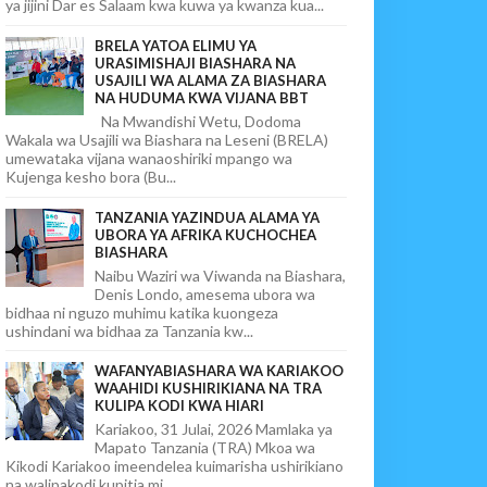
ya jijini Dar es Salaam kwa kuwa ya kwanza kua...
BRELA YATOA ELIMU YA
URASIMISHAJI BIASHARA NA
USAJILI WA ALAMA ZA BIASHARA
NA HUDUMA KWA VIJANA BBT
Na Mwandishi Wetu, Dodoma
Wakala wa Usajili wa Biashara na Leseni (BRELA)
umewataka vijana wanaoshiriki mpango wa
Kujenga kesho bora (Bu...
TANZANIA YAZINDUA ALAMA YA
UBORA YA AFRIKA KUCHOCHEA
BIASHARA
Naibu Waziri wa Viwanda na Biashara,
Denis Londo, amesema ubora wa
bidhaa ni nguzo muhimu katika kuongeza
ushindani wa bidhaa za Tanzania kw...
WAFANYABIASHARA WA KARIAKOO
WAAHIDI KUSHIRIKIANA NA TRA
KULIPA KODI KWA HIARI
Kariakoo, 31 Julai, 2026 Mamlaka ya
Mapato Tanzania (TRA) Mkoa wa
Kikodi Kariakoo imeendelea kuimarisha ushirikiano
na walipakodi kupitia mi...