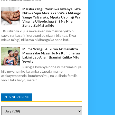
Maisha Yangu Yalikuwa Kwenye Giza
Nikiwa Sijui Mwelekeo Wala Milango
Yangu Ya Baraka, Mpaka Usomaji Wa
Viganja Ulipofichua Siri Na Njia
Zangu Za Mafanikio
Kuishi bila kujua mwelekeo wa maisha yako ni
sawa na kusafiri gerezani au gizani bila taa. Kwa
miaka mingi, nilikuwa nikihangaika sana kuf...
Mume Wangu Alikuwa Akimsikiliza
Mama Yake Mzazi Tu Na Kunidharau,
Lakini Leo Ananithamini Kuliko Mtu
Yeyote
Kuingia kwenye ndoa ni matumaini ya
kila mwanamke kwamba atapata mume
atakayempenda, kumheshimu, na kuilinda familia
yao. Hata hivyo, mara t...
KUMBUKUMBU