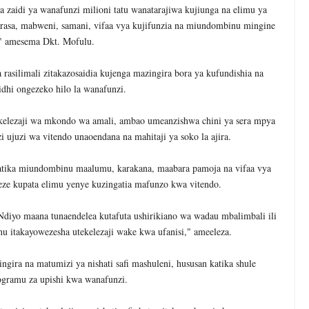
zaidi ya wanafunzi milioni tatu wanatarajiwa kujiunga na elimu ya
rasa, mabweni, samani, vifaa vya kujifunzia na miundombinu mingine
 amesema Dkt. Mofulu.
asilimali zitakazosaidia kujenga mazingira bora ya kufundishia na
kidhi ongezeko hilo la wanafunzi.
ekelezaji wa mkondo wa amali, ambao umeanzishwa chini ya sera mpya
 ujuzi wa vitendo unaoendana na mahitaji ya soko la ajira.
tika miundombinu maalumu, karakana, maabara pamoja na vifaa vya
weze kupata elimu yenye kuzingatia mafunzo kwa vitendo.
iyo maana tunaendelea kutafuta ushirikiano wa wadau mbalimbali ili
nu itakayowezesha utekelezaji wake kwa ufanisi," ameeleza.
ngira na matumizi ya nishati safi mashuleni, hususan katika shule
rogramu za upishi kwa wanafunzi.