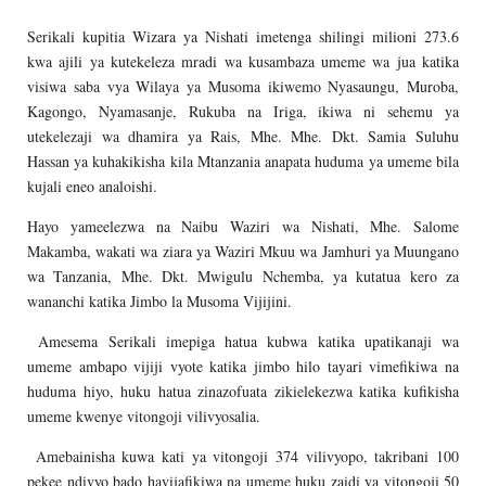
Serikali kupitia Wizara ya Nishati imetenga shilingi milioni 273.6
kwa ajili ya kutekeleza mradi wa kusambaza umeme wa jua katika
visiwa saba vya Wilaya ya Musoma ikiwemo Nyasaungu, Muroba,
Kagongo, Nyamasanje, Rukuba na Iriga, ikiwa ni sehemu ya
utekelezaji wa dhamira ya Rais, Mhe. Mhe. Dkt. Samia Suluhu
Hassan ya kuhakikisha kila Mtanzania anapata huduma ya umeme bila
kujali eneo analoishi.
Hayo yameelezwa na Naibu Waziri wa Nishati, Mhe. Salome
Makamba, wakati wa ziara ya Waziri Mkuu wa Jamhuri ya Muungano
wa Tanzania, Mhe. Dkt. Mwigulu Nchemba, ya kutatua kero za
wananchi katika Jimbo la Musoma Vijijini.
Amesema Serikali imepiga hatua kubwa katika upatikanaji wa
umeme ambapo vijiji vyote katika jimbo hilo tayari vimefikiwa na
huduma hiyo, huku hatua zinazofuata zikielekezwa katika kufikisha
umeme kwenye vitongoji vilivyosalia.
Amebainisha kuwa kati ya vitongoji 374 vilivyopo, takribani 100
pekee ndivyo bado havijafikiwa na umeme huku zaidi ya vitongoji 50