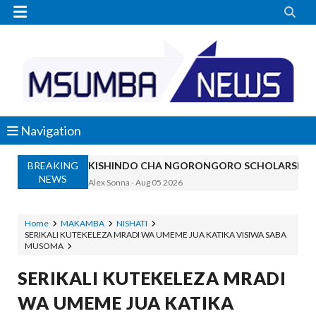


Navigation
KISHINDO CHA NGORONGORO SCHOLARSHIP
BREAKING
Alex Sonna
-
Aug 05 2026
NEWS
KAULIMBIU YA PSSSF YA ‘TUNALIPA J
OSCAR ASSENGA
-
Aug 05 2026
TANZANIA KUNUFAIKA NA SH. BILIONI 
Home
MAKAMBA
NISHATI
SERIKALI KUTEKELEZA MRADI WA UMEME JUA KATIKA VISIWA SABA
OSCAR ASSENGA
-
Aug 05 2026
MUSOMA
TIRDO YAFICHUA FURSA ZA BIASHARA
SERIKALI KUTEKELEZA MRADI
OSCAR ASSENGA
-
Aug 05 2026
WAKAGUZI WA MAFUTA WAIMARISHA UDHIBIT
WA UMEME JUA KATIKA
Alex Sonna
-
Aug 05 2026