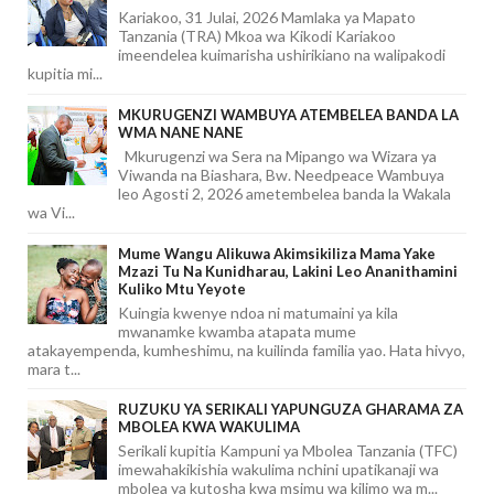
Kariakoo, 31 Julai, 2026 Mamlaka ya Mapato
Tanzania (TRA) Mkoa wa Kikodi Kariakoo
imeendelea kuimarisha ushirikiano na walipakodi
kupitia mi...
MKURUGENZI WAMBUYA ATEMBELEA BANDA LA
WMA NANE NANE
Mkurugenzi wa Sera na Mipango wa Wizara ya
Viwanda na Biashara, Bw. Needpeace Wambuya
leo Agosti 2, 2026 ametembelea banda la Wakala
wa Vi...
Mume Wangu Alikuwa Akimsikiliza Mama Yake
Mzazi Tu Na Kunidharau, Lakini Leo Ananithamini
Kuliko Mtu Yeyote
Kuingia kwenye ndoa ni matumaini ya kila
mwanamke kwamba atapata mume
atakayempenda, kumheshimu, na kuilinda familia yao. Hata hivyo,
mara t...
RUZUKU YA SERIKALI YAPUNGUZA GHARAMA ZA
MBOLEA KWA WAKULIMA
Serikali kupitia Kampuni ya Mbolea Tanzania (TFC)
imewahakikishia wakulima nchini upatikanaji wa
mbolea ya kutosha kwa msimu wa kilimo wa m...