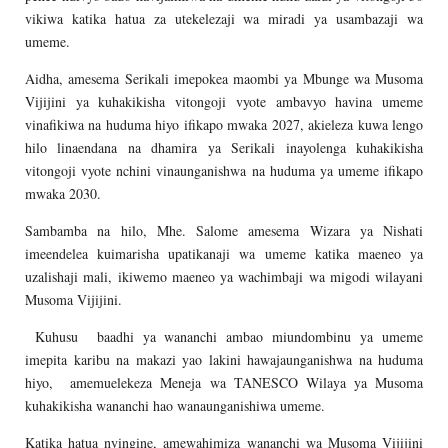
vikiwa katika hatua za utekelezaji wa miradi ya usambazaji wa
umeme.
Aidha, amesema Serikali imepokea maombi ya Mbunge wa Musoma
Vijijini ya kuhakikisha vitongoji vyote ambavyo havina umeme
vinafikiwa na huduma hiyo ifikapo mwaka 2027, akieleza kuwa lengo
hilo linaendana na dhamira ya Serikali inayolenga kuhakikisha
vitongoji vyote nchini vinaunganishwa na huduma ya umeme ifikapo
mwaka 2030.
Sambamba na hilo, Mhe. Salome amesema Wizara ya Nishati
imeendelea kuimarisha upatikanaji wa umeme katika maeneo ya
uzalishaji mali, ikiwemo maeneo ya wachimbaji wa migodi wilayani
Musoma Vijijini.
Kuhusu baadhi ya wananchi ambao miundombinu ya umeme
imepita karibu na makazi yao lakini hawajaunganishwa na huduma
hiyo, amemuelekeza Meneja wa TANESCO Wilaya ya Musoma
kuhakikisha wananchi hao wanaunganishiwa umeme.
Katika hatua nyingine, amewahimiza wananchi wa Musoma Vijijini