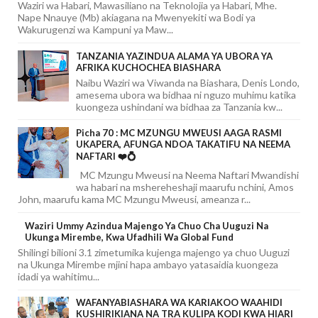
Waziri wa Habari, Mawasiliano na Teknolojia ya Habari, Mhe.
Nape Nnauye (Mb) akiagana na Mwenyekiti wa Bodi ya
Wakurugenzi wa Kampuni ya Maw...
TANZANIA YAZINDUA ALAMA YA UBORA YA
AFRIKA KUCHOCHEA BIASHARA
Naibu Waziri wa Viwanda na Biashara, Denis Londo,
amesema ubora wa bidhaa ni nguzo muhimu katika
kuongeza ushindani wa bidhaa za Tanzania kw...
Picha 70 : MC MZUNGU MWEUSI AAGA RASMI
UKAPERA, AFUNGA NDOA TAKATIFU NA NEEMA
NAFTARI ❤️💍
MC Mzungu Mweusi na Neema Naftari Mwandishi
wa habari na mshereheshaji maarufu nchini, Amos
John, maarufu kama MC Mzungu Mweusi, ameanza r...
Waziri Ummy Azindua Majengo Ya Chuo Cha Uuguzi Na
Ukunga Mirembe, Kwa Ufadhili Wa Global Fund
Shilingi bilioni 3.1 zimetumika kujenga majengo ya chuo Uuguzi
na Ukunga Mirembe mjini hapa ambayo yatasaidia kuongeza
idadi ya wahitimu...
WAFANYABIASHARA WA KARIAKOO WAAHIDI
KUSHIRIKIANA NA TRA KULIPA KODI KWA HIARI