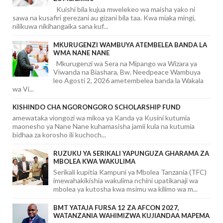
Kuishi bila kujua mwelekeo wa maisha yako ni
sawa na kusafiri gerezani au gizani bila taa. Kwa miaka mingi,
nilikuwa nikihangaika sana kuf...
MKURUGENZI WAMBUYA ATEMBELEA BANDA LA
WMA NANE NANE
Mkurugenzi wa Sera na Mipango wa Wizara ya
Viwanda na Biashara, Bw. Needpeace Wambuya
leo Agosti 2, 2026 ametembelea banda la Wakala
wa Vi...
KISHINDO CHA NGORONGORO SCHOLARSHIP FUND
amewataka viongozi wa mikoa ya Kanda ya Kusini kutumia
maonesho ya Nane Nane kuhamasisha jamii kula na kutumia
bidhaa za korosho ili kuchoch...
RUZUKU YA SERIKALI YAPUNGUZA GHARAMA ZA
MBOLEA KWA WAKULIMA
Serikali kupitia Kampuni ya Mbolea Tanzania (TFC)
imewahakikishia wakulima nchini upatikanaji wa
mbolea ya kutosha kwa msimu wa kilimo wa m...
BMT YATAJA FURSA 12 ZA AFCON 2027,
WATANZANIA WAHIMIZWA KUJIANDAA MAPEMA