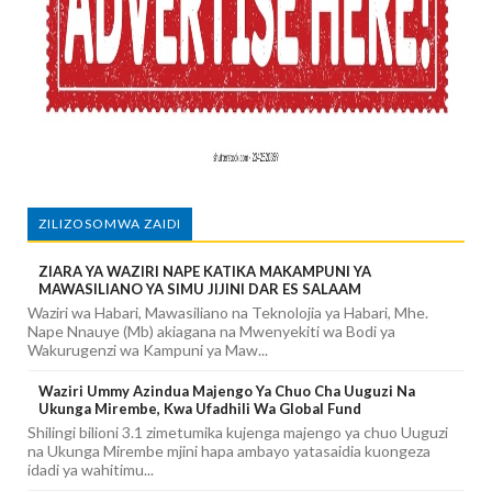
ZILIZOSOMWA ZAIDI
ZIARA YA WAZIRI NAPE KATIKA MAKAMPUNI YA
MAWASILIANO YA SIMU JIJINI DAR ES SALAAM
Waziri wa Habari, Mawasiliano na Teknolojia ya Habari, Mhe.
Nape Nnauye (Mb) akiagana na Mwenyekiti wa Bodi ya
Wakurugenzi wa Kampuni ya Maw...
Waziri Ummy Azindua Majengo Ya Chuo Cha Uuguzi Na
Ukunga Mirembe, Kwa Ufadhili Wa Global Fund
Shilingi bilioni 3.1 zimetumika kujenga majengo ya chuo Uuguzi
na Ukunga Mirembe mjini hapa ambayo yatasaidia kuongeza
idadi ya wahitimu...