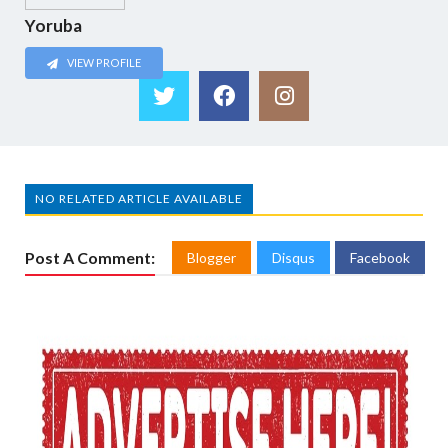
Yoruba
VIEW PROFILE
NO RELATED ARTICLE AVAILABLE
Post A Comment:
Blogger
Disqus
Facebook