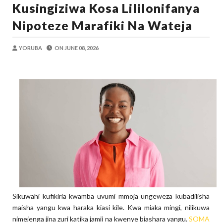
Kusingiziwa Kosa Lililonifanya
Zawadi
-
Aug 08 2026
TANZANIA YAANGAZA TEKNOLOJIA YA
Nipoteze Marafiki Na Wateja
OKULY BLOG
-
Aug 08 2026
MGALU APONGEZA HATUA ZA SERIKALI
YORUBA
ON
JUNE 08, 2026
MSUMBA
-
Aug 08 2026
WMA YAPONGEZWA KWA KUANZISHA K
OKULY BLOG
-
Aug 08 2026
TBS Yaendelea Kutoa Elimu Ya Uthibiti
OSCAR ASSENGA
-
Aug 08 2026
WAZIRI SANGU AZITAKA PSSSF,NSSF
OSCAR ASSENGA
-
Aug 08 2026
Sikuwahi kufikiria kwamba uvumi mmoja ungeweza kubadilisha
maisha yangu kwa haraka kiasi kile. Kwa miaka mingi, nilikuwa
nimejenga jina zuri katika jamii na kwenye biashara yangu.
SOMA