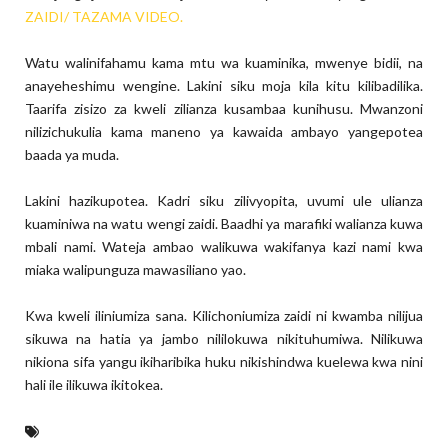
ZAIDI/ TAZAMA VIDEO.
Watu walinifahamu kama mtu wa kuaminika, mwenye bidii, na
anayeheshimu wengine. Lakini siku moja kila kitu kilibadilika.
Taarifa zisizo za kweli zilianza kusambaa kunihusu. Mwanzoni
nilizichukulia kama maneno ya kawaida ambayo yangepotea
baada ya muda.
Lakini hazikupotea. Kadri siku zilivyopita, uvumi ule ulianza
kuaminiwa na watu wengi zaidi. Baadhi ya marafiki walianza kuwa
mbali nami. Wateja ambao walikuwa wakifanya kazi nami kwa
miaka walipunguza mawasiliano yao.
Kwa kweli iliniumiza sana. Kilichoniumiza zaidi ni kwamba nilijua
sikuwa na hatia ya jambo nililokuwa nikituhumiwa. Nilikuwa
nikiona sifa yangu ikiharibika huku nikishindwa kuelewa kwa nini
hali ile ilikuwa ikitokea.