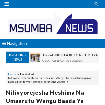


Navigation
BREAKING
TBS YAENDELEA KUTOA ELUMU YA V
NEWS
OSCAR ASSENGA
-
Aug 08 2026
RAIS SAMIA AIPONGEZA TADB, MTAJI W
OSCAR ASSENGA
-
Aug 08 2026
Home
Unlabelled
Nilivyorejesha Heshima na Umaarufu Wangu Baada ya Kusingiziwa
Nilishikilia Cheo Kile Kile Kwa Miaka K
Kosa Lililonifanya Nipoteze Marafiki na Wateja
Zawadi
-
Aug 08 2026
Niliteswa Na Ndoto Za Kutisha Usiku, M
Nilivyorejesha Heshima Na
Zawadi
-
Aug 08 2026
Umaarufu Wangu Baada Ya
Nilinusurika Jela Kwa Dhuluma, Mpaka Ti