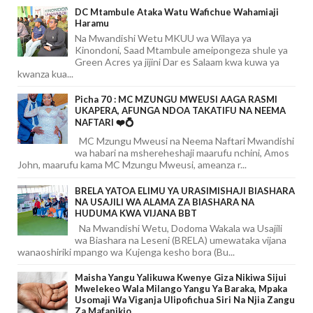
DC Mtambule Ataka Watu Wafichue Wahamiaji
Haramu
Na Mwandishi Wetu MKUU wa Wilaya ya
Kinondoni, Saad Mtambule ameipongeza shule ya
Green Acres ya jijini Dar es Salaam kwa kuwa ya
kwanza kua...
Picha 70 : MC MZUNGU MWEUSI AAGA RASMI
UKAPERA, AFUNGA NDOA TAKATIFU NA NEEMA
NAFTARI ❤️💍
MC Mzungu Mweusi na Neema Naftari Mwandishi
wa habari na mshereheshaji maarufu nchini, Amos
John, maarufu kama MC Mzungu Mweusi, ameanza r...
BRELA YATOA ELIMU YA URASIMISHAJI BIASHARA
NA USAJILI WA ALAMA ZA BIASHARA NA
HUDUMA KWA VIJANA BBT
Na Mwandishi Wetu, Dodoma Wakala wa Usajili
wa Biashara na Leseni (BRELA) umewataka vijana
wanaoshiriki mpango wa Kujenga kesho bora (Bu...
Maisha Yangu Yalikuwa Kwenye Giza Nikiwa Sijui
Mwelekeo Wala Milango Yangu Ya Baraka, Mpaka
Usomaji Wa Viganja Ulipofichua Siri Na Njia Zangu
Za Mafanikio