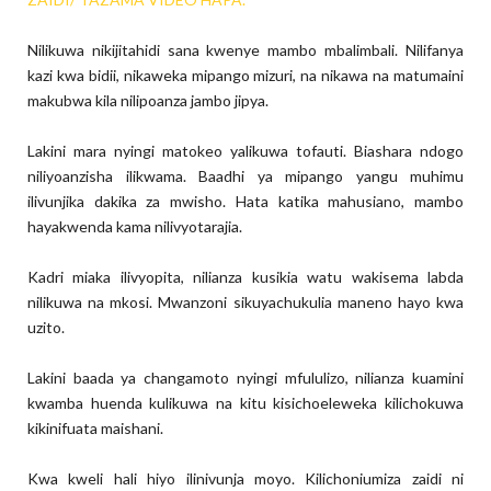
Nilikuwa nikijitahidi sana kwenye mambo mbalimbali. Nilifanya
kazi kwa bidii, nikaweka mipango mizuri, na nikawa na matumaini
makubwa kila nilipoanza jambo jipya.
Lakini mara nyingi matokeo yalikuwa tofauti. Biashara ndogo
niliyoanzisha ilikwama. Baadhi ya mipango yangu muhimu
ilivunjika dakika za mwisho. Hata katika mahusiano, mambo
hayakwenda kama nilivyotarajia.
Kadri miaka ilivyopita, nilianza kusikia watu wakisema labda
nilikuwa na mkosi. Mwanzoni sikuyachukulia maneno hayo kwa
uzito.
Lakini baada ya changamoto nyingi mfululizo, nilianza kuamini
kwamba huenda kulikuwa na kitu kisichoeleweka kilichokuwa
kikinifuata maishani.
Kwa kweli hali hiyo ilinivunja moyo. Kilichoniumiza zaidi ni