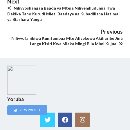
Next
Nilivyoshangaa Baada ya Mteja Niliyemhudumia Kwa
Dakika Tano Kurudi Miezi Baadaye na Kubadilisha Hatima
ya Biashara Yangu
Previous
Nilivyofanikiwa Kumtambua Mtu Aliyekuwa Akiharibu Jina
Langu Kisiri Kwa Miaka Mingi Bila Mimi Kujua
Yoruba
VIEW PROFILE