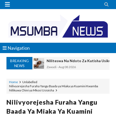


Navigation
BREAKING
Niliteswa Na Ndoto Za Kutisha Usiku, M
NEWS
Zawadi
-
Aug 08 2026
Nilinusurika Jela Kwa Dhuluma, Mpaka Ti
Zawadi
-
Aug 08 2026
Home
Unlabelled
Nilivyorejesha Furaha Yangu Baada ya Miaka ya Kuamini Kwamba
TANZANIA YAANGAZA TEKNOLOJIA YA
Nilikuwa Chini ya Mkosi Usioisha
OKULY BLOG
-
Aug 08 2026
MGALU APONGEZA HATUA ZA SERIKALI
Nilivyorejesha Furaha Yangu
MSUMBA
-
Aug 08 2026
Baada Ya Miaka Ya Kuamini
WMA YAPONGEZWA KWA KUANZISHA K