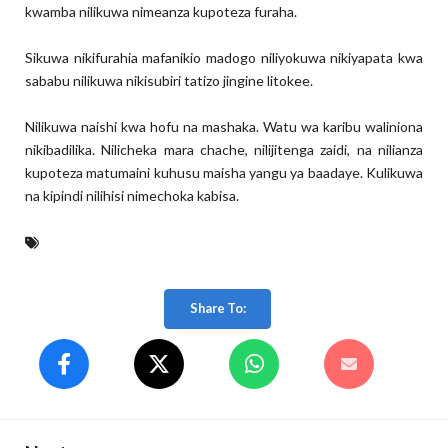
kwamba nilikuwa nimeanza kupoteza furaha.
Sikuwa nikifurahia mafanikio madogo niliyokuwa nikiyapata kwa
sababu nilikuwa nikisubiri tatizo jingine litokee.
Nilikuwa naishi kwa hofu na mashaka. Watu wa karibu waliniona
nikibadilika. Nilicheka mara chache, nilijitenga zaidi, na nilianza
kupoteza matumaini kuhusu maisha yangu ya baadaye. Kulikuwa
na kipindi nilihisi nimechoka kabisa.
Share To: