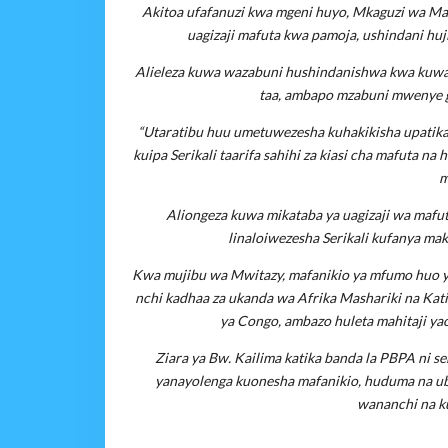
Akitoa ufafanuzi kwa mgeni huyo, Mkaguzi wa Ma
uagizaji mafuta kwa pamoja, ushindani huji
Alieleza kuwa wazabuni hushindanishwa kwa kuwasili
taa, ambapo mzabuni mwenye g
“Utaratibu huu umetuwezesha kuhakikisha upatika
kuipa Serikali taarifa sahihi za kiasi cha mafuta 
m
Aliongeza kuwa mikataba ya uagizaji wa mafu
linaloiwezesha Serikali kufanya mak
Kwa mujibu wa Mwitazy, mafanikio ya mfumo huo y
nchi kadhaa za ukanda wa Afrika Mashariki na Kat
ya Congo, ambazo huleta mahitaji ya
Ziara ya Bw. Kailima katika banda la PBPA ni 
yanayolenga kuonesha mafanikio, huduma na ub
wananchi na ku