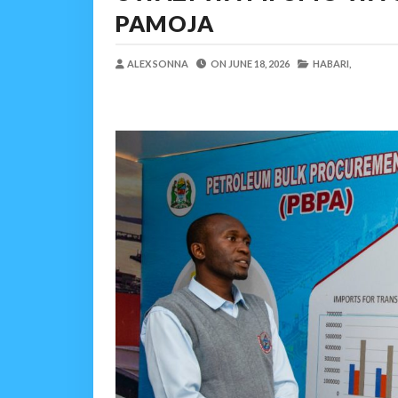
DC Mtambule Ataka Wat
PAMOJA
OSCAR ASSENGA
-
Aug 06 202
Maisha Yangu Yalikuwa K
ALEX SONNA
ON
JUNE 18, 2026
HABARI,
Zawadi
-
Aug 06 2026
MWANRI APOKELEWA 
OSCAR ASSENGA
-
Aug 06 202
Umaskini Na Madeni Yali
Zawadi
-
Aug 06 2026
Nilitafuta Mtoto Kwa Za
Zawadi
-
Aug 06 2026
DKT. SIMBEYE AWATAKA WAKU
Alex Sonna
-
Aug 06 2026