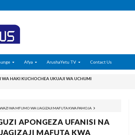
Bunge
Afya
ArushaYetu TV
Contact Us
ANI WA HAKI KUCHOCHEA UKUAJI WA UCHUMI
MCHANGO WA WAZEE: WAZIRI SANGU
6
UWAZI WA MFUMO WA UAGIZAJI MAFUTA KWA PAMOJA
 WASHUHUDIA MAKUBALIANO YA TRILIONI 56 KUIFANYA TANGA K
6
UZI APONGEZA UFANISI NA
ISHAJI BIASHARA NA USAJILI WA ALAMA ZA BIASHARA NA HUDU
AGIZAJI MAFUTA KWA