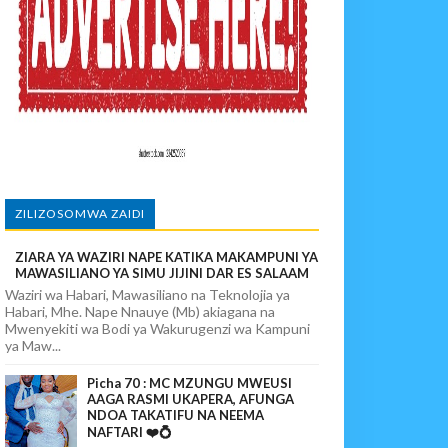
paka Usomaji Wa Viganja Ulipofichua Siri Na Njia Zangu Za Mafanik
povunja Mikosi Na Kushuhudia Tajiriba Ikirejea Nyumbani
sha Kushika Mimba Na Kufuta Machozi Yangu
ZILIZOSOMWA ZAIDI
ZIARA YA WAZIRI NAPE KATIKA MAKAMPUNI YA
MAWASILIANO YA SIMU JIJINI DAR ES SALAAM
Waziri wa Habari, Mawasiliano na Teknolojia ya
Habari, Mhe. Nape Nnauye (Mb) akiagana na
Mwenyekiti wa Bodi ya Wakurugenzi wa Kampuni
ya Maw...
Picha 70 : MC MZUNGU MWEUSI
AAGA RASMI UKAPERA, AFUNGA
NDOA TAKATIFU NA NEEMA
NAFTARI ❤️💍