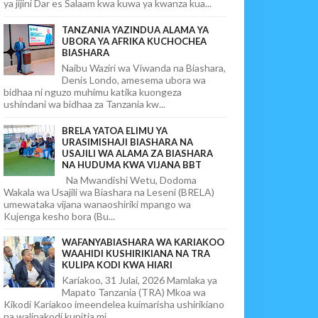
ya jijini Dar es Salaam kwa kuwa ya kwanza kua...
TANZANIA YAZINDUA ALAMA YA
UBORA YA AFRIKA KUCHOCHEA
BIASHARA
Naibu Waziri wa Viwanda na Biashara,
Denis Londo, amesema ubora wa
bidhaa ni nguzo muhimu katika kuongeza
ushindani wa bidhaa za Tanzania kw...
BRELA YATOA ELIMU YA
URASIMISHAJI BIASHARA NA
USAJILI WA ALAMA ZA BIASHARA
NA HUDUMA KWA VIJANA BBT
Na Mwandishi Wetu, Dodoma
Wakala wa Usajili wa Biashara na Leseni (BRELA)
umewataka vijana wanaoshiriki mpango wa
Kujenga kesho bora (Bu...
WAFANYABIASHARA WA KARIAKOO
WAAHIDI KUSHIRIKIANA NA TRA
KULIPA KODI KWA HIARI
Kariakoo, 31 Julai, 2026 Mamlaka ya
Mapato Tanzania (TRA) Mkoa wa
Kikodi Kariakoo imeendelea kuimarisha ushirikiano
na walipakodi kupitia mi...