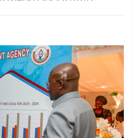
u Wafichue Wahamiaji Haramu
6
wenye Giza Nikiwa Sijui Mwelekeo Wala Milango Yangu Ya Baraka, M
MAKAO MAKUU YA CCM DODOMA
6
tishia Kuangamiza Heshima Na Maisha Ya Familia Yangu, Mpaka Nili
idi Ya Miaka Saba Bila Mafanikio, Mpaka Tiba Ya Asili Iliponiweze
U WA VYUO KUZALISHA WALIMU WENYE UMAHIRI NA MAADILI