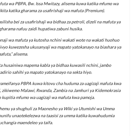
futa wa PBPA, Bw. Issa Mwitazy, alisema kuwa katika mfumo wa
kita katika gharama za usafirishaji wa mafuta (Premium).
sha bei za usafirishaji wa bidhaa za petroli, dizeli na mafuta ya
harama nafuu zaidi hupatiwa zabuni husika.
naji wa mafuta ya kutosha nchini wakati wote na wakati huohuo
na hivyo kuwezesha ukusanyaji wa mapato yatokanayo na biashara ya
afuta,” alisema.
ta husainiwa mapema kabla ya bidhaa kuwasili nchini, jambo
adirio sahihi ya mapato yatokanayo na sekta hiyo.
ameifanya PBPA kuwa kitovu cha huduma za uagizaji mafuta kwa
i, zikiwemo Malawi, Rwanda, Zambia na Jamhuri ya Kidemokrasia
o kupitia mfumo wa uagizaji wa mafuta kwa pamoja.
sehemu ya shughuli za Maonesho ya Wiki ya Utumishi wa Umma
unifu unaotekelezwa na taasisi za umma katika kuwahudumia
changia maendeleo ya taifa.