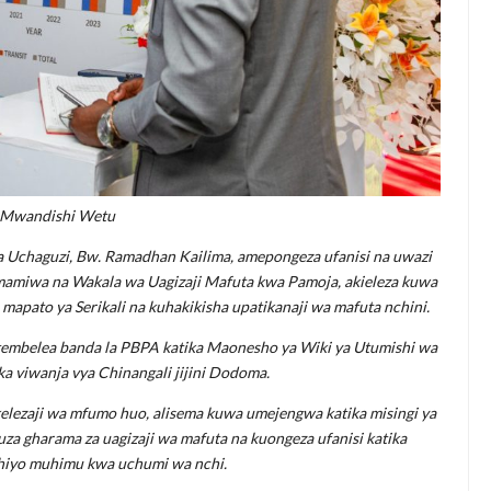
 Mwandishi Wetu
 Uchaguzi, Bw. Ramadhan Kailima, amepongeza ufanisi na uwazi
amiwa na Wakala wa Uagizaji Mafuta kwa Pamoja, akieleza kuwa
apato ya Serikali na kuhakikisha upatikanaji wa mafuta nchini.
potembelea banda la PBPA katika Maonesho ya Wiki ya Utumishi wa
 viwanja vya Chinangali jijini Dodoma.
lezaji wa mfumo huo, alisema kuwa umejengwa katika misingi ya
uza gharama za uagizaji wa mafuta na kuongeza ufanisi katika
 hiyo muhimu kwa uchumi wa nchi.