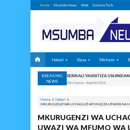
Home
Msumba News
Web
Gomma Tech
Habari
Siasa
Michezo
BREAKING
SERIKALI YASISITIZA USHIND
NEWS
Alex Sonna
-
Aug 06 2026
SERIKALI INATAMBUA 
OSCAR ASSENGA
-
Aug 06 202
Home
Habari
MKURUGENZI WA UCHAGUZI APONGEZA UFANISI NA 
RAIS SAMIA, MUSEVEN
OSCAR ASSENGA
-
Aug 06 202
MKURUGENZI WA UCHAG
BRELA YATOA ELIMU YA URASIM
UWAZI WA MFUMO WA U
Alex Sonna
-
Aug 06 2026