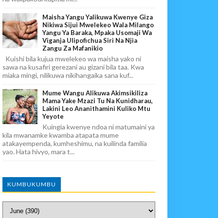
Maisha Yangu Yalikuwa Kwenye Giza
Nikiwa Sijui Mwelekeo Wala Milango
Yangu Ya Baraka, Mpaka Usomaji Wa
Viganja Ulipofichua Siri Na Njia
Zangu Za Mafanikio
Kuishi bila kujua mwelekeo wa maisha yako ni
sawa na kusafiri gerezani au gizani bila taa. Kwa
miaka mingi, nilikuwa nikihangaika sana kuf...
Mume Wangu Alikuwa Akimsikiliza
Mama Yake Mzazi Tu Na Kunidharau,
Lakini Leo Ananithamini Kuliko Mtu
Yeyote
Kuingia kwenye ndoa ni matumaini ya
kila mwanamke kwamba atapata mume
atakayempenda, kumheshimu, na kuilinda familia
yao. Hata hivyo, mara t...
KUMBUKUMBU