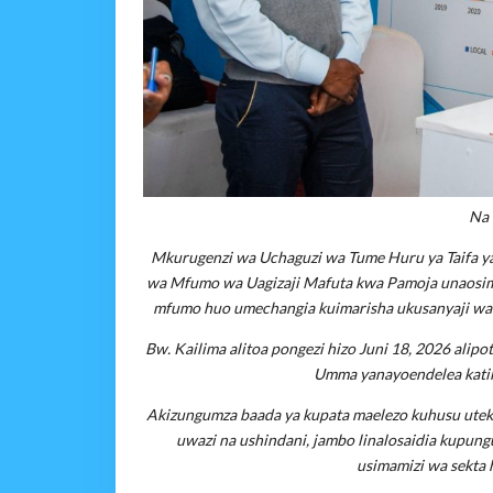
Na
Mkurugenzi wa Uchaguzi wa Tume Huru ya Taifa ya
wa Mfumo wa Uagizaji Mafuta kwa Pamoja unaosim
mfumo huo umechangia kuimarisha ukusanyaji wa m
Bw. Kailima alitoa pongezi hizo Juni 18, 2026 ali
Umma yanayoendelea katika
Akizungumza baada ya kupata maelezo kuhusu uteke
uwazi na ushindani, jambo linalosaidia kupung
usimamizi wa sekta