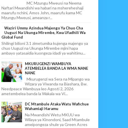
MC Mzungu Mweusi na Neema
Naftari Mwandishi wa habari na mshereheshaji
maarufu nchini, Amos John, maarufu kama MC
Mzungu Mweusi, ameanza r...
Waziri Ummy Azindua Majengo Ya Chuo Cha
Uuguzi Na Ukunga Mirembe, Kwa Ufadhili Wa
Global Fund
Shilingi bilioni 3.1 zimetumika kujenga majengo ya
chuo Uuguzi na Ukunga Mirembe mjini hapa
ambayo yatasaidia kuongeza idadi ya wahitimu...
MKURUGENZI WAMBUYA
ATEMBELEA BANDA LA WMA NANE
NANE
Mkurugenzi wa Sera na Mipango wa
Wizara ya Viwanda na Biashara, Bw.
Needpeace Wambuya leo Agosti 2, 2026
ametembelea banda la Wakala wa Vi...
DC Mtambule Ataka Watu Wafichue
Wahamiaji Haramu
Na Mwandishi Wetu MKUU wa
Wilaya ya Kinondoni, Saad Mtambule
ameipongeza shule ya Green Acres