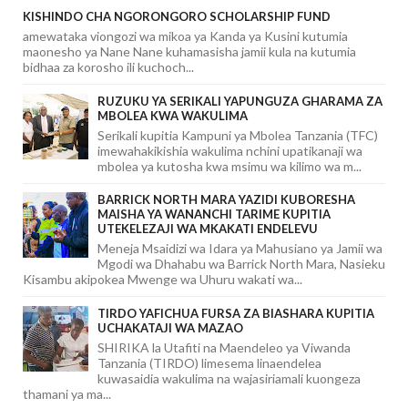
KISHINDO CHA NGORONGORO SCHOLARSHIP FUND
amewataka viongozi wa mikoa ya Kanda ya Kusini kutumia
maonesho ya Nane Nane kuhamasisha jamii kula na kutumia
bidhaa za korosho ili kuchoch...
RUZUKU YA SERIKALI YAPUNGUZA GHARAMA ZA
MBOLEA KWA WAKULIMA
Serikali kupitia Kampuni ya Mbolea Tanzania (TFC)
imewahakikishia wakulima nchini upatikanaji wa
mbolea ya kutosha kwa msimu wa kilimo wa m...
BARRICK NORTH MARA YAZIDI KUBORESHA
MAISHA YA WANANCHI TARIME KUPITIA
UTEKELEZAJI WA MKAKATI ENDELEVU
Meneja Msaidizi wa Idara ya Mahusiano ya Jamii wa
Mgodi wa Dhahabu wa Barrick North Mara, Nasieku
Kisambu akipokea Mwenge wa Uhuru wakati wa...
TIRDO YAFICHUA FURSA ZA BIASHARA KUPITIA
UCHAKATAJI WA MAZAO
SHIRIKA la Utafiti na Maendeleo ya Viwanda
Tanzania (TIRDO) limesema linaendelea
kuwasaidia wakulima na wajasiriamali kuongeza
thamani ya ma...