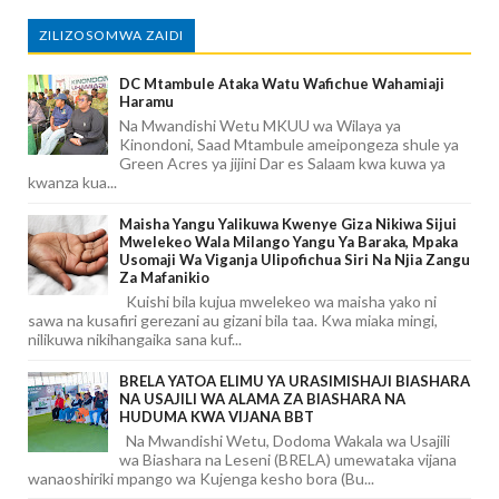
ZILIZOSOMWA ZAIDI
DC Mtambule Ataka Watu Wafichue Wahamiaji
Haramu
Na Mwandishi Wetu MKUU wa Wilaya ya
Kinondoni, Saad Mtambule ameipongeza shule ya
Green Acres ya jijini Dar es Salaam kwa kuwa ya
kwanza kua...
Maisha Yangu Yalikuwa Kwenye Giza Nikiwa Sijui
Mwelekeo Wala Milango Yangu Ya Baraka, Mpaka
Usomaji Wa Viganja Ulipofichua Siri Na Njia Zangu
Za Mafanikio
Kuishi bila kujua mwelekeo wa maisha yako ni
sawa na kusafiri gerezani au gizani bila taa. Kwa miaka mingi,
nilikuwa nikihangaika sana kuf...
BRELA YATOA ELIMU YA URASIMISHAJI BIASHARA
NA USAJILI WA ALAMA ZA BIASHARA NA
HUDUMA KWA VIJANA BBT
Na Mwandishi Wetu, Dodoma Wakala wa Usajili
wa Biashara na Leseni (BRELA) umewataka vijana
wanaoshiriki mpango wa Kujenga kesho bora (Bu...