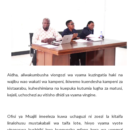
Aidha, aliwakumbusha viongozi wa vyama kuzingatia haki na
wajibu wao wakati wa kampeni, ikiwemo kuendesha kampeni za
kistaarabu, kuheshimiana na kuepuka kutumia lugha za matusi,
kejeli, uchochezi au vitisho dhidi ya vyama vingine.
Ofisi ya Msajili imeeleza kuwa uchaguzi ni zoezi la kitaifa
linalohusu mustakabali wa taifa lote, hivyo vyama vyote
vinapaswa kushiriki kwa kuonyesha mfano bora wa uongozi