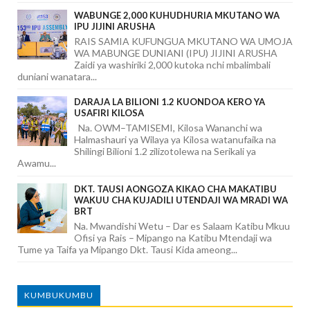
WABUNGE 2,000 KUHUDHURIA MKUTANO WA
IPU JIJINI ARUSHA
RAIS SAMIA KUFUNGUA MKUTANO WA UMOJA
WA MABUNGE DUNIANI (IPU) JIJINI ARUSHA
Zaidi ya washiriki 2,000 kutoka nchi mbalimbali
duniani wanatara...
DARAJA LA BILIONI 1.2 KUONDOA KERO YA
USAFIRI KILOSA
Na. OWM–TAMISEMI, Kilosa Wananchi wa
Halmashauri ya Wilaya ya Kilosa watanufaika na
Shilingi Bilioni 1.2 zilizotolewa na Serikali ya
Awamu...
DKT. TAUSI AONGOZA KIKAO CHA MAKATIBU
WAKUU CHA KUJADILI UTENDAJI WA MRADI WA
BRT
Na. Mwandishi Wetu – Dar es Salaam Katibu Mkuu
Ofisi ya Rais – Mipango na Katibu Mtendaji wa
Tume ya Taifa ya Mipango Dkt. Tausi Kida ameong...
KUMBUKUMBU