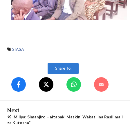
SIASA
Share To:
Next
Millya: Simanjiro Haitabaki Maskini Wakati Ina Rasilimali
za Kutosha”