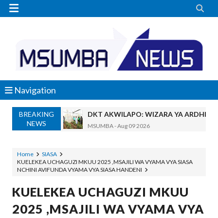


Navigation
BREAKING
DKT AKWILAPO: WIZARA YA ARDHI IK
NEWS
MSUMBA
-
Aug 09 2026
SERIKALI YATENGA BILIONI 38 KUPIMA 
OSCAR ASSENGA
-
Aug 09 2026
Home
SIASA
KUELEKEA UCHAGUZI MKUU 2025 ,MSAJILI WA VYAMA VYA SIASA
Maneno Yangu Yalidharauka Kila Nilipo
NCHINI AVIFUNDA VYAMA VYA SIASA HANDENI
Zawadi
-
Aug 09 2026
Nilitaka Dhulumiwa Kiwanja Changu Cha
KUELEKEA UCHAGUZI MKUU
Zawadi
-
Aug 09 2026
2025 ,MSAJILI WA VYAMA VYA
SOKO BUBU LA MADINI LAGUNDULIWA J