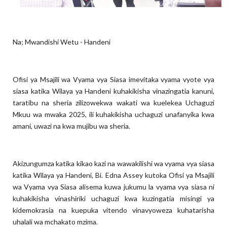
Na; Mwandishi Wetu - Handeni
Ofisi ya Msajili wa Vyama vya Siasa imevitaka vyama vyote vya
siasa katika Wilaya ya Handeni kuhakikisha vinazingatia kanuni,
taratibu na sheria zilizowekwa wakati wa kuelekea Uchaguzi
Mkuu wa mwaka 2025, ili kuhakikisha uchaguzi unafanyika kwa
amani, uwazi na kwa mujibu wa sheria.
Akizungumza katika kikao kazi na wawakilishi wa vyama vya siasa
katika Wilaya ya Handeni, Bi. Edna Assey kutoka Ofisi ya Msajili
wa Vyama vya Siasa alisema kuwa jukumu la vyama vya siasa ni
kuhakikisha vinashiriki uchaguzi kwa kuzingatia misingi ya
kidemokrasia na kuepuka vitendo vinavyoweza kuhatarisha
uhalali wa mchakato mzima.