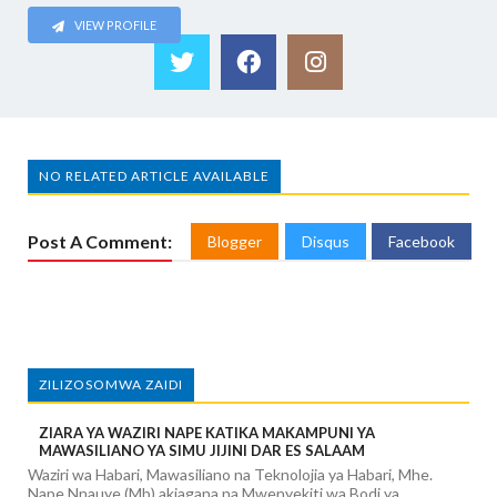
VIEW PROFILE
NO RELATED ARTICLE AVAILABLE
Post A Comment:
Blogger
Disqus
Facebook
ZILIZOSOMWA ZAIDI
ZIARA YA WAZIRI NAPE KATIKA MAKAMPUNI YA
MAWASILIANO YA SIMU JIJINI DAR ES SALAAM
Waziri wa Habari, Mawasiliano na Teknolojia ya Habari, Mhe.
Nape Nnauye (Mb) akiagana na Mwenyekiti wa Bodi ya