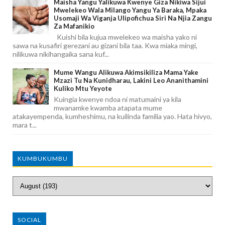
Maisha Yangu Yalikuwa Kwenye Giza Nikiwa Sijui
Mwelekeo Wala Milango Yangu Ya Baraka, Mpaka
Usomaji Wa Viganja Ulipofichua Siri Na Njia Zangu
Za Mafanikio
Kuishi bila kujua mwelekeo wa maisha yako ni
sawa na kusafiri gerezani au gizani bila taa. Kwa miaka mingi,
nilikuwa nikihangaika sana kuf...
Mume Wangu Alikuwa Akimsikiliza Mama Yake
Mzazi Tu Na Kunidharau, Lakini Leo Ananithamini
Kuliko Mtu Yeyote
Kuingia kwenye ndoa ni matumaini ya kila
mwanamke kwamba atapata mume
atakayempenda, kumheshimu, na kuilinda familia yao. Hata hivyo,
mara t...
KUMBUKUMBU
SOCIAL