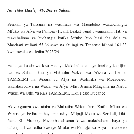
Na. Peter Haule, WF, Dar es Salaam
Serikali ya Tanzania na washirika wa Maendeleo wanaochangia
Mfuko wa Afya wa Pamoja (Health Basket Fund), wamesaini Hati ya
makubaliano ya kuchangia katika Mfuko huo kiasi cha dola za
Marekani milioni 55.86 sawa na shilingi za Tanzania bilioni 161.33
kwa mwaka wa fedha 2025/26.
Hafla ya kusainiwa kwa Hati ya Makubaliano hayo imefanyika jijini
Dar es Salaam kati ya Makatibu Wakuu wa Wizara ya Fedha,
TAMISEMI na Wizara ya Afya na Washirika wa Maendeleo,
wakishuhudiwa na Waziri wa Afya, Mhe. Jenista Mhagama na Naibu
Waziri wa Ofisi ya Rais TAMISEMI, Dkt. Festo Dugange.
Akizungumza kwa niaba ya Makatibu Wakuu hao, Katibu Mkuu wa
Wizara ya Fedha ambaye pia ndiye Mlipaji Mkuu wa Serikali, Dkt.
Natu El- Maamry Mwamba alisema kuwa makubaliano hayo ya
uchangiaji wa fedha kwenye Mfuko wa Pamoja wa Afya ni matokeo