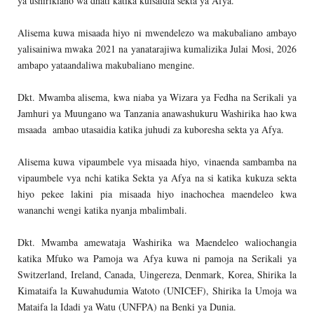
ya ushirikiano wa dhati katika kuisaidia sekta ya Afya.
Alisema kuwa misaada hiyo ni mwendelezo wa makubaliano ambayo
yalisainiwa mwaka 2021 na yanatarajiwa kumalizika Julai Mosi, 2026
ambapo yataandaliwa makubaliano mengine.
Dkt. Mwamba alisema, kwa niaba ya Wizara ya Fedha na Serikali ya
Jamhuri ya Muungano wa Tanzania anawashukuru Washirika hao kwa
msaada ambao utasaidia katika juhudi za kuboresha sekta ya Afya.
Alisema kuwa vipaumbele vya misaada hiyo, vinaenda sambamba na
vipaumbele vya nchi katika Sekta ya Afya na si katika kukuza sekta
hiyo pekee lakini pia misaada hiyo inachochea maendeleo kwa
wananchi wengi katika nyanja mbalimbali.
Dkt. Mwamba amewataja Washirika wa Maendeleo waliochangia
katika Mfuko wa Pamoja wa Afya kuwa ni pamoja na Serikali ya
Switzerland, Ireland, Canada, Uingereza, Denmark, Korea, Shirika la
Kimataifa la Kuwahudumia Watoto (UNICEF), Shirika la Umoja wa
Mataifa la Idadi ya Watu (UNFPA) na Benki ya Dunia.