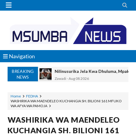


Navigation
BREAKING
Nilinusurika Jela Kwa Dhuluma, Mpaka Ti
NEWS
Zawadi
-
Aug 08 2026
TANZANIA YAANGAZA TEKNOLOJIA YA
OKULY BLOG
-
Aug 08 2026
Home
FEDHA
WASHIRIKA WA MAENDELEO KUCHANGIA SH. BILIONI 161 MFUKO
MGALU APONGEZA HATUA ZA SERIKALI
WA AFYA WA PAMOJA
MSUMBA
-
Aug 08 2026
WMA YAPONGEZWA KWA KUANZISHA K
WASHIRIKA WA MAENDELEO
OKULY BLOG
-
Aug 08 2026
KUCHANGIA SH. BILIONI 161
TBS Yaendelea Kutoa Elimu Ya Uthibiti