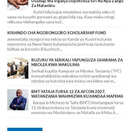
Usomaji Wa Viganja Ulipofichua Siri Na Njia Zangu
Za Mafanikio
Kuishi bila kujua mwelekeo wa maisha yako ni
sawa na kusafiri gerezani au gizani bila taa. Kwa miaka mingi,
nilikuwa nikihangaika sana kuf...
KISHINDO CHA NGORONGORO SCHOLARSHIP FUND
amewataka viongozi wa mikoa ya Kanda ya Kusini kutumia
maonesho ya Nane Nane kuhamasisha jamii kula na kutumia
bidhaa za korosho ili kuchoch...
RUZUKU YA SERIKALI YAPUNGUZA GHARAMA ZA
MBOLEA KWA WAKULIMA
Serikali kupitia Kampuni ya Mbolea Tanzania (TFC)
imewahakikishia wakulima nchini upatikanaji wa
mbolea ya kutosha kwa msimu wa kilimo wa m...
BMT YATAJA FURSA 12 ZA AFCON 2027,
WATANZANIA WAHIMIZWA KUJIANDAA MAPEMA
Baraza la Michezo la Taifa (BMT) limetangaza fursa
12 zitakazotokana na Tanzania kuwa mwenyeji
mwenza wa Mashindano ya Mataifa ya Afrika A...