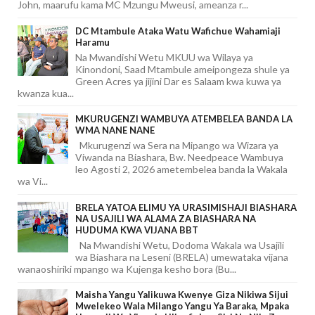
John, maarufu kama MC Mzungu Mweusi, ameanza r...
DC Mtambule Ataka Watu Wafichue Wahamiaji
Haramu
Na Mwandishi Wetu MKUU wa Wilaya ya
Kinondoni, Saad Mtambule ameipongeza shule ya
Green Acres ya jijini Dar es Salaam kwa kuwa ya
kwanza kua...
MKURUGENZI WAMBUYA ATEMBELEA BANDA LA
WMA NANE NANE
Mkurugenzi wa Sera na Mipango wa Wizara ya
Viwanda na Biashara, Bw. Needpeace Wambuya
leo Agosti 2, 2026 ametembelea banda la Wakala
wa Vi...
BRELA YATOA ELIMU YA URASIMISHAJI BIASHARA
NA USAJILI WA ALAMA ZA BIASHARA NA
HUDUMA KWA VIJANA BBT
Na Mwandishi Wetu, Dodoma Wakala wa Usajili
wa Biashara na Leseni (BRELA) umewataka vijana
wanaoshiriki mpango wa Kujenga kesho bora (Bu...
Maisha Yangu Yalikuwa Kwenye Giza Nikiwa Sijui
Mwelekeo Wala Milango Yangu Ya Baraka, Mpaka