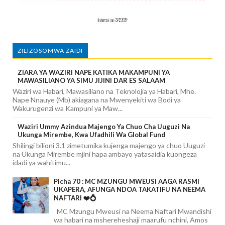
ZILIZOSOMWA ZAIDI
ZIARA YA WAZIRI NAPE KATIKA MAKAMPUNI YA
MAWASILIANO YA SIMU JIJINI DAR ES SALAAM
Waziri wa Habari, Mawasiliano na Teknolojia ya Habari, Mhe.
Nape Nnauye (Mb) akiagana na Mwenyekiti wa Bodi ya
Wakurugenzi wa Kampuni ya Maw...
Waziri Ummy Azindua Majengo Ya Chuo Cha Uuguzi Na
Ukunga Mirembe, Kwa Ufadhili Wa Global Fund
Shilingi bilioni 3.1 zimetumika kujenga majengo ya chuo Uuguzi
na Ukunga Mirembe mjini hapa ambayo yatasaidia kuongeza
idadi ya wahitimu...
Picha 70 : MC MZUNGU MWEUSI AAGA RASMI
UKAPERA, AFUNGA NDOA TAKATIFU NA NEEMA
NAFTARI ❤️💍
MC Mzungu Mweusi na Neema Naftari Mwandishi
wa habari na mshereheshaji maarufu nchini, Amos