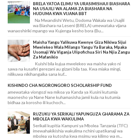
BRELA YATOA ELIMU YA URASIMISHAJI BIASHARA
NA USAJILI WA ALAMA ZA BIASHARA NA
HUDUMA KWA VIJANA BBT
Na Mwandishi Wetu, Dodoma Wakala wa Usajili
wa Biashara na Leseni (BRELA) umewataka vijana
wanaoshiriki mpango wa Kujenga kesho bora (Bu...
Maisha Yangu Yalikuwa Kwenye Giza Nikiwa Sijui
Mwelekeo Wala Milango Yangu Ya Baraka, Mpaka
Usomaji Wa Viganja Ulipofichua Siri Na Njia Zangu
Za Mafanikio
Kuishi bila kujua mwelekeo wa maisha yako ni
sawa na kusafiri gerezani au gizani bila taa. Kwa miaka mingi,
nilikuwa nikihangaika sana kuf...
KISHINDO CHA NGORONGORO SCHOLARSHIP FUND
amewataka viongozi wa mikoa ya Kanda ya Kusini kutumia
maonesho ya Nane Nane kuhamasisha jamii kula na kutumia
bidhaa za korosho ili kuchoch...
RUZUKU YA SERIKALI YAPUNGUZA GHARAMA ZA
MBOLEA KWA WAKULIMA
Serikali kupitia Kampuni ya Mbolea Tanzania (TFC)
imewahakikishia wakulima nchini upatikanaji wa
mbolea ya kutosha kwa msimu wa kilimo wa m...