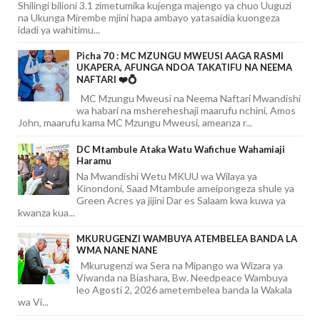
Shilingi bilioni 3.1 zimetumika kujenga majengo ya chuo Uuguzi
na Ukunga Mirembe mjini hapa ambayo yatasaidia kuongeza
idadi ya wahitimu...
Picha 70 : MC MZUNGU MWEUSI AAGA RASMI
UKAPERA, AFUNGA NDOA TAKATIFU NA NEEMA
NAFTARI ❤️💍
MC Mzungu Mweusi na Neema Naftari Mwandishi
wa habari na mshereheshaji maarufu nchini, Amos
John, maarufu kama MC Mzungu Mweusi, ameanza r...
DC Mtambule Ataka Watu Wafichue Wahamiaji
Haramu
Na Mwandishi Wetu MKUU wa Wilaya ya
Kinondoni, Saad Mtambule ameipongeza shule ya
Green Acres ya jijini Dar es Salaam kwa kuwa ya
kwanza kua...
MKURUGENZI WAMBUYA ATEMBELEA BANDA LA
WMA NANE NANE
Mkurugenzi wa Sera na Mipango wa Wizara ya
Viwanda na Biashara, Bw. Needpeace Wambuya
leo Agosti 2, 2026 ametembelea banda la Wakala
wa Vi...