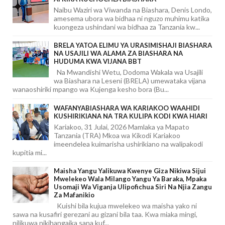
Naibu Waziri wa Viwanda na Biashara, Denis Londo,
amesema ubora wa bidhaa ni nguzo muhimu katika
kuongeza ushindani wa bidhaa za Tanzania kw...
BRELA YATOA ELIMU YA URASIMISHAJI BIASHARA
NA USAJILI WA ALAMA ZA BIASHARA NA
HUDUMA KWA VIJANA BBT
Na Mwandishi Wetu, Dodoma Wakala wa Usajili
wa Biashara na Leseni (BRELA) umewataka vijana
wanaoshiriki mpango wa Kujenga kesho bora (Bu...
WAFANYABIASHARA WA KARIAKOO WAAHIDI
KUSHIRIKIANA NA TRA KULIPA KODI KWA HIARI
Kariakoo, 31 Julai, 2026 Mamlaka ya Mapato
Tanzania (TRA) Mkoa wa Kikodi Kariakoo
imeendelea kuimarisha ushirikiano na walipakodi
kupitia mi...
Maisha Yangu Yalikuwa Kwenye Giza Nikiwa Sijui
Mwelekeo Wala Milango Yangu Ya Baraka, Mpaka
Usomaji Wa Viganja Ulipofichua Siri Na Njia Zangu
Za Mafanikio
Kuishi bila kujua mwelekeo wa maisha yako ni
sawa na kusafiri gerezani au gizani bila taa. Kwa miaka mingi,
nilikuwa nikihangaika sana kuf...