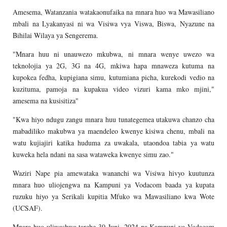
Amesema, Watanzania watakaonufaika na mnara huo wa Mawasiliano
mbali na Lyakanyasi ni wa Visiwa vya Viswa, Biswa, Nyazune na
Bihilai Wilaya ya Sengerema.
"Mnara huu ni unauwezo mkubwa, ni mnara wenye uwezo wa
teknolojia ya 2G, 3G na 4G, mkiwa hapa mnaweza kutuma na
kupokea fedha, kupigiana simu, kutumiana picha, kurekodi vedio na
kuzituma, pamoja na kupakua video vizuri kama mko mjini,"
amesema na kusisitiza"
"Kwa hiyo ndugu zangu mnara huu tunategemea utakuwa chanzo cha
mabadiliko makubwa ya maendeleo kwenye kisiwa chenu, mbali na
watu kujiajiri katika huduma za uwakala, utaondoa tabia ya watu
kuweka hela ndani na sasa wataweka kwenye simu zao."
Waziri Nape pia amewataka wananchi wa Visiwa hivyo kuutunza
mnara huo uliojengwa na Kampuni ya Vodacom baada ya kupata
ruzuku hiyo ya Serikali kupitia Mfuko wa Mawasiliano kwa Wote
(UCSAF).
Mnara huo uliwashwa tarehe 30 Juni, 2024 na Kampuni ya Vodacom