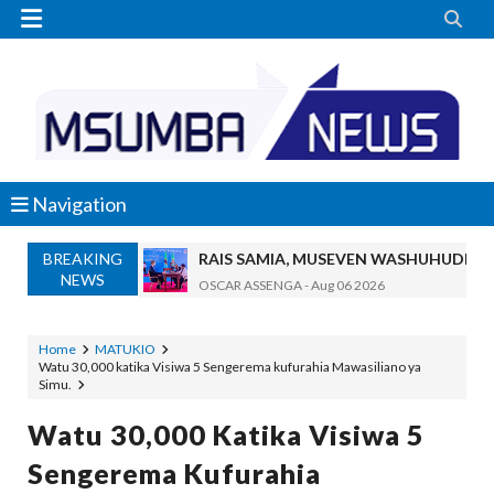


Navigation
BREAKING
RAIS SAMIA, MUSEVEN WASHUHUDIA M
NEWS
OSCAR ASSENGA
-
Aug 06 2026
BRELA YATOA ELIMU YA URASIMISHAJI BIASH
Alex Sonna
-
Aug 06 2026
Home
MATUKIO
Watu 30,000 katika Visiwa 5 Sengerema kufurahia Mawasiliano ya
DC Mtambule Ataka Watu Wafichue Wa
Simu.
OSCAR ASSENGA
-
Aug 06 2026
Maisha Yangu Yalikuwa Kwenye Giza Niki
Watu 30,000 Katika Visiwa 5
Zawadi
-
Aug 06 2026
Sengerema Kufurahia
MWANRI APOKELEWA MAKAO MAKUU