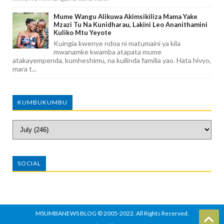
Mume Wangu Alikuwa Akimsikiliza Mama Yake
Mzazi Tu Na Kunidharau, Lakini Leo Ananithamini
Kuliko Mtu Yeyote
Kuingia kwenye ndoa ni matumaini ya kila
mwanamke kwamba atapata mume
atakayempenda, kumheshimu, na kuilinda familia yao. Hata hivyo,
mara t...
KUMBUKUMBU
SOCIAL
MSUMBANEWS BLOG
© 2005-2022. All Rights Reserved.