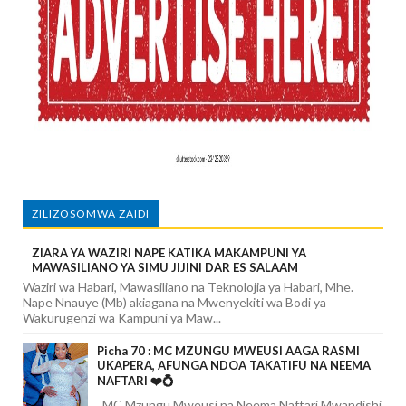
ZILIZOSOMWA ZAIDI
ZIARA YA WAZIRI NAPE KATIKA MAKAMPUNI YA
MAWASILIANO YA SIMU JIJINI DAR ES SALAAM
Waziri wa Habari, Mawasiliano na Teknolojia ya Habari, Mhe.
Nape Nnauye (Mb) akiagana na Mwenyekiti wa Bodi ya
Wakurugenzi wa Kampuni ya Maw...
Picha 70 : MC MZUNGU MWEUSI AAGA RASMI
UKAPERA, AFUNGA NDOA TAKATIFU NA NEEMA
NAFTARI ❤️💍
MC Mzungu Mweusi na Neema Naftari Mwandishi