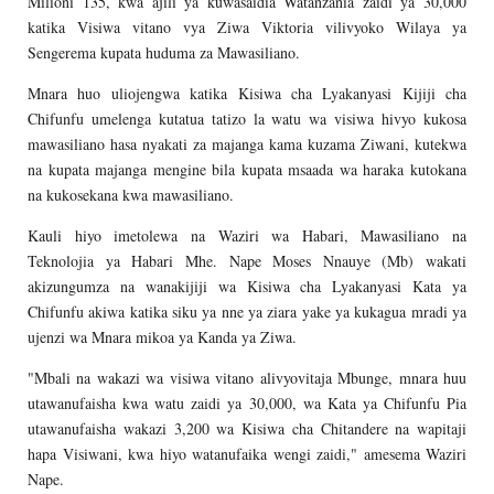
Milioni 135, kwa ajili ya kuwasaidia Watanzania zaidi ya 30,000
katika Visiwa vitano vya Ziwa Viktoria vilivyoko Wilaya ya
Sengerema kupata huduma za Mawasiliano.
Mnara huo uliojengwa katika Kisiwa cha Lyakanyasi Kijiji cha
Chifunfu umelenga kutatua tatizo la watu wa visiwa hivyo kukosa
mawasiliano hasa nyakati za majanga kama kuzama Ziwani, kutekwa
na kupata majanga mengine bila kupata msaada wa haraka kutokana
na kukosekana kwa mawasiliano.
Kauli hiyo imetolewa na Waziri wa Habari, Mawasiliano na
Teknolojia ya Habari Mhe. Nape Moses Nnauye (Mb) wakati
akizungumza na wanakijiji wa Kisiwa cha Lyakanyasi Kata ya
Chifunfu akiwa katika siku ya nne ya ziara yake ya kukagua mradi ya
ujenzi wa Mnara mikoa ya Kanda ya Ziwa.
"Mbali na wakazi wa visiwa vitano alivyovitaja Mbunge, mnara huu
utawanufaisha kwa watu zaidi ya 30,000, wa Kata ya Chifunfu Pia
utawanufaisha wakazi 3,200 wa Kisiwa cha Chitandere na wapitaji
hapa Visiwani, kwa hiyo watanufaika wengi zaidi," amesema Waziri
Nape.