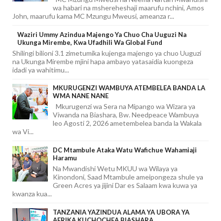
wa habari na mshereheshaji maarufu nchini, Amos
John, maarufu kama MC Mzungu Mweusi, ameanza r...
Waziri Ummy Azindua Majengo Ya Chuo Cha Uuguzi Na
Ukunga Mirembe, Kwa Ufadhili Wa Global Fund
Shilingi bilioni 3.1 zimetumika kujenga majengo ya chuo Uuguzi
na Ukunga Mirembe mjini hapa ambayo yatasaidia kuongeza
idadi ya wahitimu...
MKURUGENZI WAMBUYA ATEMBELEA BANDA LA
WMA NANE NANE
Mkurugenzi wa Sera na Mipango wa Wizara ya
Viwanda na Biashara, Bw. Needpeace Wambuya
leo Agosti 2, 2026 ametembelea banda la Wakala
wa Vi...
DC Mtambule Ataka Watu Wafichue Wahamiaji
Haramu
Na Mwandishi Wetu MKUU wa Wilaya ya
Kinondoni, Saad Mtambule ameipongeza shule ya
Green Acres ya jijini Dar es Salaam kwa kuwa ya
kwanza kua...
TANZANIA YAZINDUA ALAMA YA UBORA YA
AFRIKA KUCHOCHEA BIASHARA