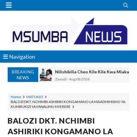


Navigation
BREAKING
Niliteswa Na Ndoto Za Kutisha Usiku, M
NEWS
Zawadi
-
Aug 08 2026
Nilinusurika Jela Kwa Dhuluma, Mpaka Ti
Zawadi
-
Aug 08 2026
Home
MATUKIO
BALOZI DKT. NCHIMBI ASHIRIKI KONGAMANO LA MAADHIMISHO YA
TANZANIA YAANGAZA TEKNOLOJIA YA
KUMBUKIZI YA MWALIMU NYERERE
OKULY BLOG
-
Aug 08 2026
MGALU APONGEZA HATUA ZA SERIKALI
BALOZI DKT. NCHIMBI
MSUMBA
-
Aug 08 2026
ASHIRIKI KONGAMANO LA
WMA YAPONGEZWA KWA KUANZISHA K