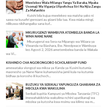
Mwelekeo Wala Milango Yangu Ya Baraka, Mpaka
Usomaji Wa Viganja Ulipofichua Siri Na Njia Zangu
Za Mafanikio
Kuishi bila kujua mwelekeo wa maisha yako ni
sawa na kusafiri gerezani au gizani bila taa. Kwa miaka mingi,
nilikuwa nikihangaika sana kuf...
MKURUGENZI WAMBUYA ATEMBELEA BANDA LA
WMA NANE NANE
Mkurugenzi wa Sera na Mipango wa Wizara ya
Viwanda na Biashara, Bw. Needpeace Wambuya
leo Agosti 2, 2026 ametembelea banda la Wakala
wa Vi...
KISHINDO CHA NGORONGORO SCHOLARSHIP FUND
amewataka viongozi wa mikoa ya Kanda ya Kusini kutumia
maonesho ya Nane Nane kuhamasisha jamii kula na kutumia
bidhaa za korosho ili kuchoch...
RUZUKU YA SERIKALI YAPUNGUZA GHARAMA ZA
MBOLEA KWA WAKULIMA
Serikali kupitia Kampuni ya Mbolea Tanzania (TFC)
imewahakikishia wakulima nchini upatikanaji wa
mbolea ya kutosha kwa msimu wa kilimo wa m...