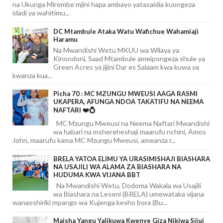
na Ukunga Mirembe mjini hapa ambayo yatasaidia kuongeza
idadi ya wahitimu...
DC Mtambule Ataka Watu Wafichue Wahamiaji
Haramu
Na Mwandishi Wetu MKUU wa Wilaya ya
Kinondoni, Saad Mtambule ameipongeza shule ya
Green Acres ya jijini Dar es Salaam kwa kuwa ya
kwanza kua...
Picha 70 : MC MZUNGU MWEUSI AAGA RASMI
UKAPERA, AFUNGA NDOA TAKATIFU NA NEEMA
NAFTARI ❤️💍
MC Mzungu Mweusi na Neema Naftari Mwandishi
wa habari na mshereheshaji maarufu nchini, Amos
John, maarufu kama MC Mzungu Mweusi, ameanza r...
BRELA YATOA ELIMU YA URASIMISHAJI BIASHARA
NA USAJILI WA ALAMA ZA BIASHARA NA
HUDUMA KWA VIJANA BBT
Na Mwandishi Wetu, Dodoma Wakala wa Usajili
wa Biashara na Leseni (BRELA) umewataka vijana
wanaoshiriki mpango wa Kujenga kesho bora (Bu...
Maisha Yangu Yalikuwa Kwenye Giza Nikiwa Sijui