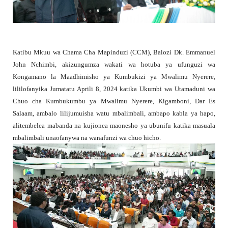
Katibu Mkuu wa Chama Cha Mapinduzi (CCM), Balozi Dk. Emmanuel
John Nchimbi, akizungumza wakati wa hotuba ya ufunguzi wa
Kongamano la Maadhimisho ya Kumbukizi ya Mwalimu Nyerere,
lililofanyika Jumatatu Aprili 8, 2024 katika Ukumbi wa Utamaduni wa
Chuo cha Kumbukumbu ya Mwalimu Nyerere, Kigamboni, Dar Es
Salaam, ambalo lilijumuisha watu mbalimbali, ambapo kabla ya hapo,
alitembelea mabanda na kujionea maonesho ya ubunifu katika masuala
mbalimbali unaofanywa na wanafunzi wa chuo hicho.