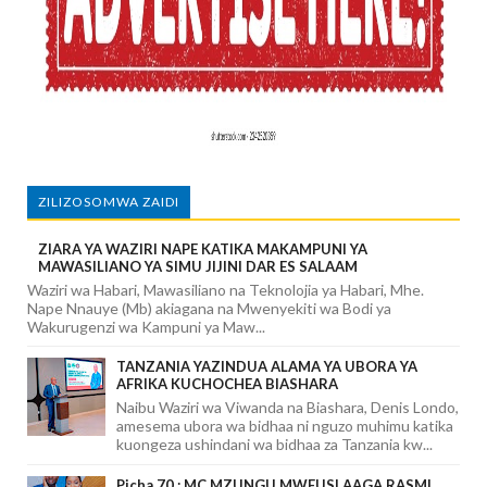
ZILIZOSOMWA ZAIDI
ZIARA YA WAZIRI NAPE KATIKA MAKAMPUNI YA
MAWASILIANO YA SIMU JIJINI DAR ES SALAAM
Waziri wa Habari, Mawasiliano na Teknolojia ya Habari, Mhe.
Nape Nnauye (Mb) akiagana na Mwenyekiti wa Bodi ya
Wakurugenzi wa Kampuni ya Maw...
TANZANIA YAZINDUA ALAMA YA UBORA YA
AFRIKA KUCHOCHEA BIASHARA
Naibu Waziri wa Viwanda na Biashara, Denis Londo,
amesema ubora wa bidhaa ni nguzo muhimu katika
kuongeza ushindani wa bidhaa za Tanzania kw...
Picha 70 : MC MZUNGU MWEUSI AAGA RASMI