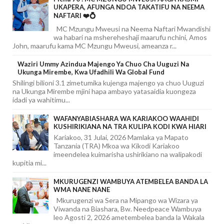
UKAPERA, AFUNGA NDOA TAKATIFU NA NEEMA
NAFTARI ❤️💍
MC Mzungu Mweusi na Neema Naftari Mwandishi
wa habari na mshereheshaji maarufu nchini, Amos
John, maarufu kama MC Mzungu Mweusi, ameanza r...
Waziri Ummy Azindua Majengo Ya Chuo Cha Uuguzi Na
Ukunga Mirembe, Kwa Ufadhili Wa Global Fund
Shilingi bilioni 3.1 zimetumika kujenga majengo ya chuo Uuguzi
na Ukunga Mirembe mjini hapa ambayo yatasaidia kuongeza
idadi ya wahitimu...
WAFANYABIASHARA WA KARIAKOO WAAHIDI
KUSHIRIKIANA NA TRA KULIPA KODI KWA HIARI
Kariakoo, 31 Julai, 2026 Mamlaka ya Mapato
Tanzania (TRA) Mkoa wa Kikodi Kariakoo
imeendelea kuimarisha ushirikiano na walipakodi
kupitia mi...
MKURUGENZI WAMBUYA ATEMBELEA BANDA LA
WMA NANE NANE
Mkurugenzi wa Sera na Mipango wa Wizara ya
Viwanda na Biashara, Bw. Needpeace Wambuya
leo Agosti 2, 2026 ametembelea banda la Wakala