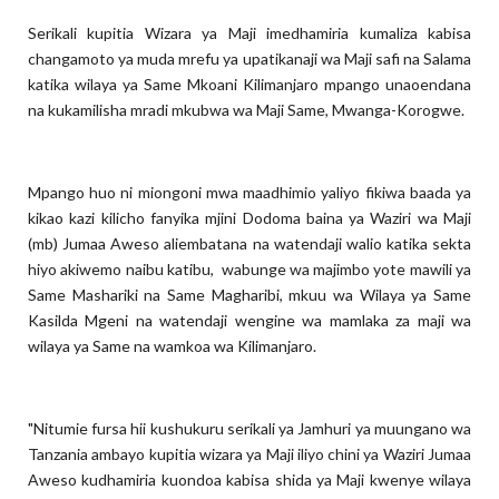
Serikali kupitia Wizara ya Maji imedhamiria kumaliza kabisa
changamoto ya muda mrefu ya upatikanaji wa Maji safi na Salama
katika wilaya ya Same Mkoani Kilimanjaro mpango unaoendana
na kukamilisha mradi mkubwa wa Maji Same, Mwanga-Korogwe.
Mpango huo ni miongoni mwa maadhimio yaliyo fikiwa baada ya
kikao kazi kilicho fanyika mjini Dodoma baina ya Waziri wa Maji
(mb) Jumaa Aweso aliembatana na watendaji walio katika sekta
hiyo akiwemo naibu katibu, wabunge wa majimbo yote mawili ya
Same Mashariki na Same Magharibi, mkuu wa Wilaya ya Same
Kasilda Mgeni na watendaji wengine wa mamlaka za maji wa
wilaya ya Same na wamkoa wa Kilimanjaro.
"Nitumie fursa hii kushukuru serikali ya Jamhuri ya muungano wa
Tanzania ambayo kupitia wizara ya Maji iliyo chini ya Waziri Jumaa
Aweso kudhamiria kuondoa kabisa shida ya Maji kwenye wilaya