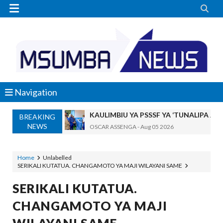


Navigation
KAULIMBIU YA PSSSF YA ‘TUNALIPA J
OSCAR ASSENGA
-
Aug 05 2026
BREAKING
TANZANIA KUNUFAIKA NA SH. BILIONI 
NEWS
OSCAR ASSENGA
-
Aug 05 2026
TIRDO YAFICHUA FURSA ZA BIASHARA
OSCAR ASSENGA
-
Aug 05 2026
Home
Unlabelled
SERIKALI KUTATUA. CHANGAMOTO YA MAJI WILAYANI SAME
WAKAGUZI WA MAFUTA WAIMARISHA UDHIBIT
Alex Sonna
-
Aug 05 2026
SERIKALI KUTATUA.
BARRICK NORTH MARA YAZIDI KUBOR
CHANGAMOTO YA MAJI
MSUMBA
-
Aug 05 2026
NAIBU KATIBU MKUU UJENZI ARIDHI