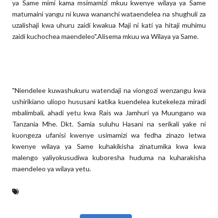
ya Same mimi kama msimamizi mkuu kwenye wilaya ya Same
matumaini yangu ni kuwa wananchi wataendelea na shughuli za
uzalishaji kwa uhuru zaidi kwakua Maji ni kati ya hitaji muhimu
zaidi kuchochea maendeleo".Alisema mkuu wa Wilaya ya Same.
"Niendelee kuwashukuru watendaji na viongozi wenzangu kwa
ushirikiano uliopo hususani katika kuendelea kutekeleza miradi
mbalimbali, ahadi yetu kwa Rais wa Jamhuri ya Muungano wa
Tanzania Mhe. Dkt. Samia suluhu Hasani na serikali yake ni
kuongeza ufanisi kwenye usimamizi wa fedha zinazo letwa
kwenye wilaya ya Same kuhakikisha zinatumika kwa kwa
malengo yaliyokusudiwa kuboresha huduma na kuharakisha
maendeleo ya wilaya yetu.