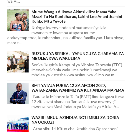
wa Vi...
Mume Wangu Alikuwa Akimsikiliza Mama Yake
Mzazi Tu Na Kunidharau, Lakini Leo Ananithamini
Kuliko Mtu Yeyote
Kuingia kwenye ndoa ni matumaini ya kila
mwanamke kwamba atapata mume
atakayempenda, kumheshimu, na kuilinda familia yao. Hata hivyo,
mara t...
RUZUKU YA SERIKALI YAPUNGUZA GHARAMA ZA
MBOLEA KWA WAKULIMA
Serikali kupitia Kampuni ya Mbolea Tanzania (TFC)
imewahakikishia wakulima nchini upatikanaji wa
mbolea ya kutosha kwa msimu wa kilimo wa m...
BMT YATAJA FURSA 12 ZA AFCON 2027,
WATANZANIA WAHIMIZWA KUJIANDAA MAPEMA
Baraza la Michezo la Taifa (BMT) limetangaza fursa
12 zitakazotokana na Tanzania kuwa mwenyeji
mwenza wa Mashindano ya Mataifa ya Afrika A...
WAZIRI MKUU AZINDUA BOTI MBILI ZA DORIA
NA UOKOZI
-Atoa siku 14 Kituo cha Kitaifa cha Oparesheni