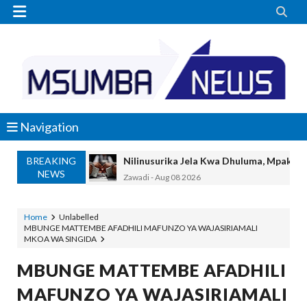


Navigation
BREAKING
Nilinusurika Jela Kwa Dhuluma, Mpaka Ti
NEWS
Zawadi
-
Aug 08 2026
TANZANIA YAANGAZA TEKNOLOJIA YA
OKULY BLOG
-
Aug 08 2026
Home
Unlabelled
MBUNGE MATTEMBE AFADHILI MAFUNZO YA WAJASIRIAMALI
MGALU APONGEZA HATUA ZA SERIKALI
MKOA WA SINGIDA
MSUMBA
-
Aug 08 2026
WMA YAPONGEZWA KWA KUANZISHA K
MBUNGE MATTEMBE AFADHILI
OKULY BLOG
-
Aug 08 2026
MAFUNZO YA WAJASIRIAMALI
TBS Yaendelea Kutoa Elimu Ya Uthibiti