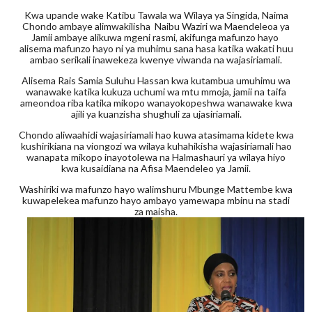
Kwa upande wake Katibu Tawala wa Wilaya ya Singida, Naima
Chondo ambaye alimwakilisha Naibu Waziri wa Maendeleoa ya
Jamii ambaye alikuwa mgeni rasmi, akifunga mafunzo hayo
alisema mafunzo hayo ni ya muhimu sana hasa katika wakati huu
ambao serikali inawekeza kwenye viwanda na wajasiriamali.
Alisema Rais Samia Suluhu Hassan kwa kutambua umuhimu wa
wanawake katika kukuza uchumi wa mtu mmoja, jamii na taifa
ameondoa riba katika mikopo wanayokopeshwa wanawake kwa
ajili ya kuanzisha shughuli za ujasiriamali.
Chondo aliwaahidi wajasiriamali hao kuwa atasimama kidete kwa
kushirikiana na viongozi wa wilaya kuhahikisha wajasiriamali hao
wanapata mikopo inayotolewa na Halmashauri ya wilaya hiyo
kwa kusaidiana na Afisa Maendeleo ya Jamii.
Washiriki wa mafunzo hayo walimshuru Mbunge Mattembe kwa
kuwapelekea mafunzo hayo ambayo yamewapa mbinu na stadi
za maisha.