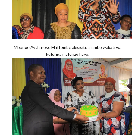
Mbunge Aysharose Mattembe akisisitiza jambo wakati wa
kufunga mafunzo hayo.