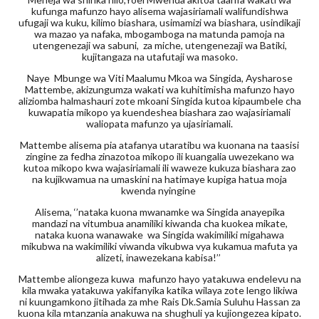
kufunga mafunzo hayo alisema wajasiriamali walifundishwa
ufugaji wa kuku, kilimo biashara, usimamizi wa biashara, usindikaji
wa mazao ya nafaka, mbogamboga na matunda pamoja na
utengenezaji wa sabuni, za miche, utengenezaji wa Batiki,
kujitangaza na utafutaji wa masoko.
Naye Mbunge wa Viti Maalumu Mkoa wa Singida, Aysharose
Mattembe, akizungumza wakati wa kuhitimisha mafunzo hayo
aliziomba halmashauri zote mkoani Singida kutoa kipaumbele cha
kuwapatia mikopo ya kuendeshea biashara zao wajasiriamali
waliopata mafunzo ya ujasiriamali.
Mattembe alisema pia atafanya utaratibu wa kuonana na taasisi
zingine za fedha zinazotoa mikopo ili kuangalia uwezekano wa
kutoa mikopo kwa wajasiriamali ili waweze kukuza biashara zao
na kujikwamua na umaskini na hatimaye kupiga hatua moja
kwenda nyingine
Alisema, ‘’nataka kuona mwanamke wa Singida anayepika
mandazi na vitumbua anamiliki kiwanda cha kuokea mikate,
nataka kuona wanawake wa Singida wakimiliki migahawa
mikubwa na wakimiliki viwanda vikubwa vya kukamua mafuta ya
alizeti, inawezekana kabisa!’’
Mattembe aliongeza kuwa mafunzo hayo yatakuwa endelevu na
kila mwaka yatakuwa yakifanyika katika wilaya zote lengo likiwa
ni kuungamkono jitihada za mhe Rais Dk.Samia Suluhu Hassan za
kuona kila mtanzania anakuwa na shughuli ya kujiongezea kipato.