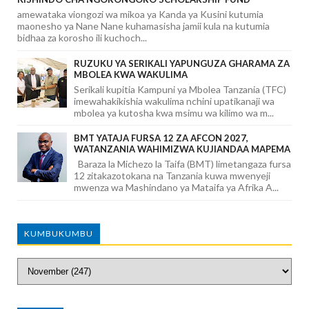
amewataka viongozi wa mikoa ya Kanda ya Kusini kutumia
maonesho ya Nane Nane kuhamasisha jamii kula na kutumia
bidhaa za korosho ili kuchoch...
RUZUKU YA SERIKALI YAPUNGUZA GHARAMA ZA
MBOLEA KWA WAKULIMA
Serikali kupitia Kampuni ya Mbolea Tanzania (TFC)
imewahakikishia wakulima nchini upatikanaji wa
mbolea ya kutosha kwa msimu wa kilimo wa m...
BMT YATAJA FURSA 12 ZA AFCON 2027,
WATANZANIA WAHIMIZWA KUJIANDAA MAPEMA
Baraza la Michezo la Taifa (BMT) limetangaza fursa
12 zitakazotokana na Tanzania kuwa mwenyeji
mwenza wa Mashindano ya Mataifa ya Afrika A...
KUMBUKUMBU