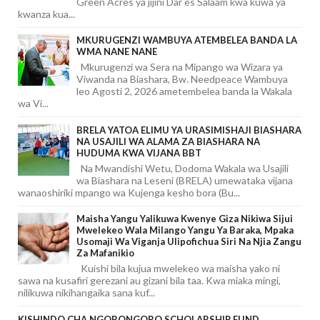
Green Acres ya jijini Dar es Salaam kwa kuwa ya
kwanza kua...
MKURUGENZI WAMBUYA ATEMBELEA BANDA LA
WMA NANE NANE
Mkurugenzi wa Sera na Mipango wa Wizara ya
Viwanda na Biashara, Bw. Needpeace Wambuya
leo Agosti 2, 2026 ametembelea banda la Wakala
wa Vi...
BRELA YATOA ELIMU YA URASIMISHAJI BIASHARA
NA USAJILI WA ALAMA ZA BIASHARA NA
HUDUMA KWA VIJANA BBT
Na Mwandishi Wetu, Dodoma Wakala wa Usajili
wa Biashara na Leseni (BRELA) umewataka vijana
wanaoshiriki mpango wa Kujenga kesho bora (Bu...
Maisha Yangu Yalikuwa Kwenye Giza Nikiwa Sijui
Mwelekeo Wala Milango Yangu Ya Baraka, Mpaka
Usomaji Wa Viganja Ulipofichua Siri Na Njia Zangu
Za Mafanikio
Kuishi bila kujua mwelekeo wa maisha yako ni
sawa na kusafiri gerezani au gizani bila taa. Kwa miaka mingi,
nilikuwa nikihangaika sana kuf...
KISHINDO CHA NGORONGORO SCHOLARSHIP FUND