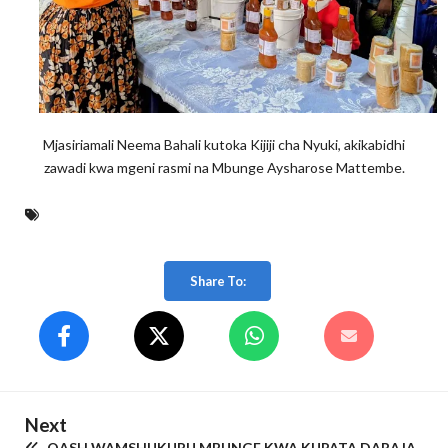
Mjasiriamali Neema Bahali kutoka Kijiji cha Nyuki, akikabidhi
zawadi kwa mgeni rasmi na Mbunge Aysharose Mattembe.
Share To:
Next
QASH WAMSHUKURU MBUNGE KWA KUPATA DARAJA.