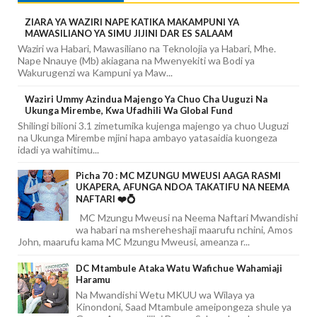
ZIARA YA WAZIRI NAPE KATIKA MAKAMPUNI YA
MAWASILIANO YA SIMU JIJINI DAR ES SALAAM
Waziri wa Habari, Mawasiliano na Teknolojia ya Habari, Mhe.
Nape Nnauye (Mb) akiagana na Mwenyekiti wa Bodi ya
Wakurugenzi wa Kampuni ya Maw...
Waziri Ummy Azindua Majengo Ya Chuo Cha Uuguzi Na
Ukunga Mirembe, Kwa Ufadhili Wa Global Fund
Shilingi bilioni 3.1 zimetumika kujenga majengo ya chuo Uuguzi
na Ukunga Mirembe mjini hapa ambayo yatasaidia kuongeza
idadi ya wahitimu...
Picha 70 : MC MZUNGU MWEUSI AAGA RASMI
UKAPERA, AFUNGA NDOA TAKATIFU NA NEEMA
NAFTARI ❤️💍
MC Mzungu Mweusi na Neema Naftari Mwandishi
wa habari na mshereheshaji maarufu nchini, Amos
John, maarufu kama MC Mzungu Mweusi, ameanza r...
DC Mtambule Ataka Watu Wafichue Wahamiaji
Haramu
Na Mwandishi Wetu MKUU wa Wilaya ya
Kinondoni, Saad Mtambule ameipongeza shule ya