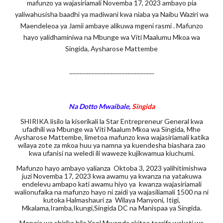
mafunzo ya wajasiriamali Novemba 17, 2023 ambayo pia
yaliwahusisha baadhi ya madiwani kwa niaba ya Naibu Waziri wa
Maendeleoa ya Jamii ambaye alikuwa mgeni rasmi . Mafunzo
hayo yalidhaminiwa na Mbunge wa Viti Maalumu Mkoa wa
Singida, Aysharose Mattembe
.........................................................
Na Dotto Mwaibale,
Singida
SHIRIKA lisilo la kiserikali la Star Entrepreneur General kwa
ufadhili wa Mbunge wa Viti Maalum Mkoa wa Singida, Mhe
Aysharose Mattembe, limetoa mafunzo kwa wajasiriamali katika
wilaya zote za mkoa huu ya namna ya kuendesha biashara zao
kwa ufanisi na weledi ili waweze kujikwamua kiuchumi.
Mafunzo hayo ambayo yalianza Oktoba 3, 2023 yalihitimishwa
juzi Novemba 17, 2023 kwa awamu ya kwanza na yatakuwa
endelevu ambapo kati awamu hiyo ya kwanza wajasiriamali
walionufaika na mafunzo hayo ni zaidi ya wajasiliamali 1500 na ni
kutoka Halmashauri za Wilaya Manyoni, Itigi,
Mkalama,Iramba,Ikungi,Singida DC na Manispaa ya Singida.
Meneja wa shirika hilo,Yoel Mwenda akitoa taarifa wakati wa