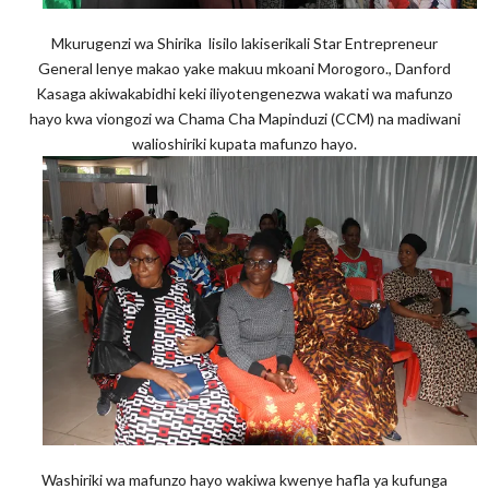
Mkurugenzi wa Shirika lisilo lakiserikali Star Entrepreneur
General lenye makao yake makuu mkoani Morogoro., Danford
Kasaga akiwakabidhi keki iliyotengenezwa wakati wa mafunzo
hayo kwa viongozi wa Chama Cha Mapinduzi (CCM) na madiwani
walioshiriki kupata mafunzo hayo.
Washiriki wa mafunzo hayo wakiwa kwenye hafla ya kufunga