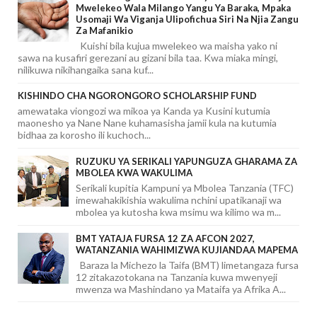
Mwelekeo Wala Milango Yangu Ya Baraka, Mpaka
Usomaji Wa Viganja Ulipofichua Siri Na Njia Zangu
Za Mafanikio
Kuishi bila kujua mwelekeo wa maisha yako ni
sawa na kusafiri gerezani au gizani bila taa. Kwa miaka mingi,
nilikuwa nikihangaika sana kuf...
KISHINDO CHA NGORONGORO SCHOLARSHIP FUND
amewataka viongozi wa mikoa ya Kanda ya Kusini kutumia
maonesho ya Nane Nane kuhamasisha jamii kula na kutumia
bidhaa za korosho ili kuchoch...
RUZUKU YA SERIKALI YAPUNGUZA GHARAMA ZA
MBOLEA KWA WAKULIMA
Serikali kupitia Kampuni ya Mbolea Tanzania (TFC)
imewahakikishia wakulima nchini upatikanaji wa
mbolea ya kutosha kwa msimu wa kilimo wa m...
BMT YATAJA FURSA 12 ZA AFCON 2027,
WATANZANIA WAHIMIZWA KUJIANDAA MAPEMA
Baraza la Michezo la Taifa (BMT) limetangaza fursa
12 zitakazotokana na Tanzania kuwa mwenyeji
mwenza wa Mashindano ya Mataifa ya Afrika A...