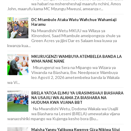
wa habari na mshereheshaji maarufu nchini, Amos
John, maarufu kama MC Mzungu Mweusi, ameanza r...
DC Mtambule Ataka Watu Wafichue Wahamiaji
Haramu
Na Mwandishi Wetu MKUU wa Wilaya ya
Kinondoni, Saad Mtambule ameipongeza shule ya
Green Acres ya jijini Dar es Salaam kwa kuwa ya
kwanza kua...
MKURUGENZI WAMBUYA ATEMBELEA BANDA LA
WMA NANE NANE
Mkurugenzi wa Sera na Mipango wa Wizara ya
Viwanda na Biashara, Bw. Needpeace Wambuya
leo Agosti 2, 2026 ametembelea banda la Wakala
wa Vi...
BRELA YATOA ELIMU YA URASIMISHAJI BIASHARA
NA USAJILI WA ALAMA ZA BIASHARA NA
HUDUMA KWA VIJANA BBT
Na Mwandishi Wetu, Dodoma Wakala wa Usajili
wa Biashara na Leseni (BRELA) umewataka vijana
wanaoshiriki mpango wa Kujenga kesho bora (Bu...
Maisha Yangu Yalikuwa Kwenye Giza Nikiwa Sijui