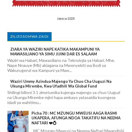
ZILIZOSOMWA ZAIDI
ZIARA YA WAZIRI NAPE KATIKA MAKAMPUNI YA
MAWASILIANO YA SIMU JIJINI DAR ES SALAAM
Waziri wa Habari, Mawasiliano na Teknolojia ya Habari, Mhe.
Nape Nnauye (Mb) akiagana na Mwenyekiti wa Bodi ya
Wakurugenzi wa Kampuni ya Maw...
Waziri Ummy Azindua Majengo Ya Chuo Cha Uuguzi Na
Ukunga Mirembe, Kwa Ufadhili Wa Global Fund
Shilingi bilioni 3.1 zimetumika kujenga majengo ya chuo Uuguzi
na Ukunga Mirembe mjini hapa ambayo yatasaidia kuongeza
idadi ya wahitimu...
Picha 70 : MC MZUNGU MWEUSI AAGA RASMI
UKAPERA, AFUNGA NDOA TAKATIFU NA NEEMA
NAFTARI ❤️💍
MC Mzungu Mweusi na Neema Naftari Mwandishi