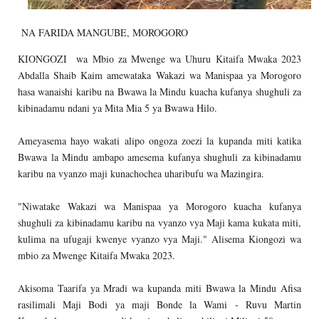
NA FARIDA MANGUBE, MOROGORO
KIONGOZI wa Mbio za Mwenge wa Uhuru Kitaifa Mwaka 2023
Abdalla Shaib Kaim amewataka Wakazi wa Manispaa ya Morogoro
hasa wanaishi karibu na Bwawa la Mindu kuacha kufanya shughuli za
kibinadamu ndani ya Mita Mia 5 ya Bwawa Hilo.
Ameyasema hayo wakati alipo ongoza zoezi la kupanda miti katika
Bwawa la Mindu ambapo amesema kufanya shughuli za kibinadamu
karibu na vyanzo maji kunachochea uharibufu wa Mazingira.
"Niwatake Wakazi wa Manispaa ya Morogoro kuacha kufanya
shughuli za kibinadamu karibu na vyanzo vya Maji kama kukata miti,
kulima na ufugaji kwenye vyanzo vya Maji." Alisema Kiongozi wa
mbio za Mwenge Kitaifa Mwaka 2023.
Akisoma Taarifa ya Mradi wa kupanda miti Bwawa la Mindu Afisa
rasilimali Maji Bodi ya maji Bonde la Wami - Ruvu Martin