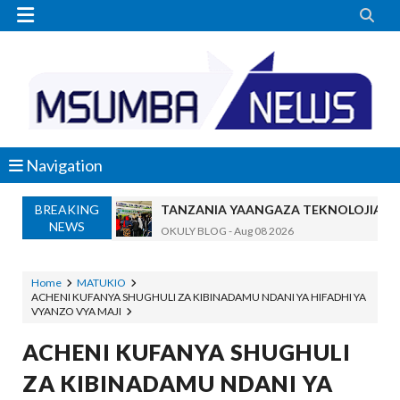


Navigation
BREAKING
TANZANIA YAANGAZA TEKNOLOJIA YA
NEWS
OKULY BLOG
-
Aug 08 2026
MGALU APONGEZA HATUA ZA SERIKALI
MSUMBA
-
Aug 08 2026
Home
MATUKIO
ACHENI KUFANYA SHUGHULI ZA KIBINADAMU NDANI YA HIFADHI YA
WMA YAPONGEZWA KWA KUANZISHA K
VYANZO VYA MAJI
OKULY BLOG
-
Aug 08 2026
TBS Yaendelea Kutoa Elimu Ya Uthibiti
ACHENI KUFANYA SHUGHULI
OSCAR ASSENGA
-
Aug 08 2026
ZA KIBINADAMU NDANI YA
UVCCM Moshi Vijijini Yaikaribisha Jamii