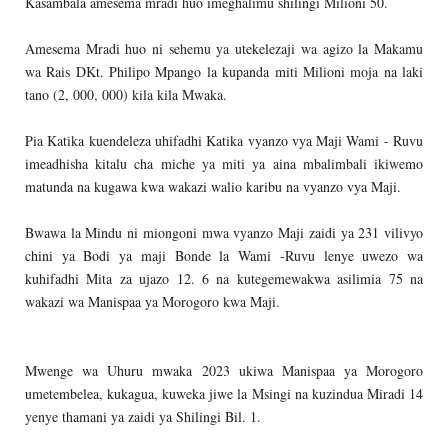
Kasambala amesema mradi huo imeghalimu shilingi Milioni 50.
Amesema Mradi huo ni sehemu ya utekelezaji wa agizo la Makamu
wa Rais DKt. Philipo Mpango la kupanda miti Milioni moja na laki
tano (2, 000, 000) kila kila Mwaka.
Pia Katika kuendeleza uhifadhi Katika vyanzo vya Maji Wami - Ruvu
imeadhisha kitalu cha miche ya miti ya aina mbalimbali ikiwemo
matunda na kugawa kwa wakazi walio karibu na vyanzo vya Maji.
Bwawa la Mindu ni miongoni mwa vyanzo Maji zaidi ya 231 vilivyo
chini ya Bodi ya maji Bonde la Wami -Ruvu lenye uwezo wa
kuhifadhi Mita za ujazo 12. 6 na kutegemewakwa asilimia 75 na
wakazi wa Manispaa ya Morogoro kwa Maji.
Mwenge wa Uhuru mwaka 2023 ukiwa Manispaa ya Morogoro
umetembelea, kukagua, kuweka jiwe la Msingi na kuzindua Miradi 14
yenye thamani ya zaidi ya Shilingi Bil. 1.