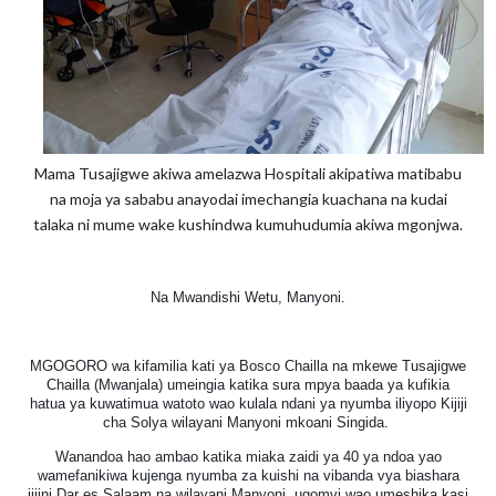
Mama Tusajigwe akiwa amelazwa Hospitali akipatiwa matibabu
na moja ya sababu anayodai imechangia kuachana na kudai
talaka ni mume wake kushindwa kumuhudumia akiwa mgonjwa.
Na Mwandishi Wetu, Manyoni.
MGOGORO wa kifamilia kati ya Bosco Chailla na mkewe Tusajigwe
Chailla (Mwanjala) umeingia katika sura mpya baada ya kufikia
hatua ya kuwatimua watoto wao kulala ndani ya nyumba iliyopo Kijiji
cha Solya wilayani Manyoni mkoani Singida.
Wanandoa hao ambao katika miaka zaidi ya 40 ya ndoa yao
wamefanikiwa kujenga nyumba za kuishi na vibanda vya biashara
jijini Dar es Salaam na wilayani Manyoni, ugomvi wao umeshika kasi