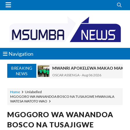


Navigation
BREAKING
MWANRI APOKELEWA MAKAO MAKUU
NEWS
OSCAR ASSENGA
-
Aug 06 2026
Umaskini Na Madeni Yalitishia Kuangami
Zawadi
-
Aug 06 2026
Home
Unlabelled
MGOGORO WA WANANDOA BOSCO NA TUSAJIGWE MWANJALA
Nilitafuta Mtoto Kwa Zaidi Ya Miaka Sa
WATESA WATOTO WAO
Zawadi
-
Aug 06 2026
NAIBU WAZIRI CHANDE ARIDHISHWA
MGOGORO WA WANANDOA
OSCAR ASSENGA
-
Aug 06 2026
BOSCO NA TUSAJIGWE
TBS YATOA ELIMU YA UBORA WA BID