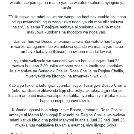
watoto hao pamoja na mama yao na watafute sehemu nyingine ya
kuishi.
"Tulifungiwa nje mimi na watoto wangu na hadi nakuambia hivi sasa
ndugu mwandishi nguo zangu ziko ndani ya chumba nilichokuwa
naishi," alisema Tusajigwe ambaye alionekana kuwa na majozi
makubwa kutokana na mgogoro wa ndoa yao.
Uamuzi huo wa Bosco ulitokana na kwamba watoto hao tangu
mwanzo wa ugomvi huo wamekuwa upande wa mama yao hatua
ambayo baba yao (Bosco) anawaona maadui kwake.
Vyumba walivyokuwa wanaishi watoto hao vilifungwa Juni 22,
mwaka huu saa 3:00 usiku ambapo zoezi la kuvifunga linadaiwa
kusimamiwa na Benedick Chailla, Rose Chailla na Regina Chailla,
mwenyekiti wa kitongoji na mwenyekiti wa kijiji.
Kabla ya tukio la kufungwa vyumba hivyo, Tusajigwe Bosco Chailla
(mke wa Bosco) alikwenda kijiji cha Solya akitokea Jijjini Dar es
Salaam ambapo inadaiwa alipofika katika nyumba hiyo alitaka kulala
hapo na ndipo ugomvi ulizuka.
Kufuatia ugomvi huo ndugu zake Bosco, ambao ni Rose Chailla
ambaye ni Mama Mchungaji Ruvumbi na Regina Chailla waliwekwa
ndani katika kituo cha polisi Manyoni kuanzia Juni 22 hadi Juni 23
mwaka huu wakidaiwa kuvamia nyumba hiyo iliyopo Solya.