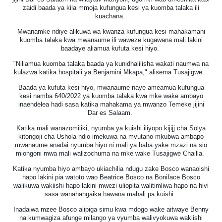
zaidi baada ya kila mmoja kufungua kesi ya kuomba talaka ili
kuachana.
Mwanamke ndiye alikuwa wa kwanza kufungua kesi mahakamani
kuomba talaka kwa mwanaume ili waweze kugawana mali lakini
baadaye aliamua kufuta kesi hiyo.
"Niliamua kuomba talaka baada ya kunidhalilisha wakati naumwa na
kulazwa katika hospitali ya Benjamini Mkapa," alisema Tusajigwe.
Baada ya kufuta kesi hiyo, mwanaume naye ameamua kufungua
kesi namba 640/2022 ya kuomba talaka kwa mke wake ambayo
inaendelea hadi sasa katika mahakama ya mwanzo Temeke jijini
Dar es Salaam.
Katika mali wanazomiliki, nyumba ya kuishi iliyopo kijijj cha Solya
kitongoji cha Ushola ndio imekuwa na mvutano mkubwa ambapo
mwanaume anadai nyumba hiyo ni mali ya baba yake mzazi na sio
miongoni mwa mali walizochuma na mke wake Tusajigwe Chailla.
Katika nyumba hiyo ambayo ukiachilia ndugu zake Bosco wanaoishi
hapo lakini pia watoto wao Beatrice Bosco na Boniface Bosco
walikuwa wakiishi hapo lakini mwezi uliopita walitimliwa hapo na hivi
sasa wanahangaika hawana mahali pa kuishi.
Inadaiwa mzee Bosco alipiga simu kwa mdogo wake aitwaye Benny
na kumwagiza afunge milango ya vyumba walivyokuwa wakiishi