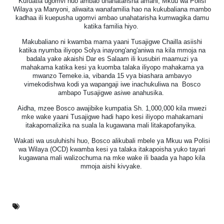
Kufuatia ugomvi huo ambao unahatarisha amani, Mkuu wa Polisi
Wilaya ya Manyoni, aliwaita wanafamilia hao na kukubaliana mambo
kadhaa ili kuepusha ugomvi ambao unahatarisha kumwagika damu
katika familia hiyo.
Makubaliano ni kwamba mama yaani Tusajigwe Chailla asiishi
katika nyumba iliyopo Solya inayong'ang'aniwa na kila mmoja na
badala yake akaishi Dar es Salaam ili kusubiri maamuzi ya
mahakama katika kesi ya kuomba talaka iliyopo mahakama ya
mwanzo Temeke.
ia, vibanda 15 vya biashara ambavyo
vimekodishwa kodi ya wapangaji iwe inachukuliwa na Bosco
ambapo Tusajigwe asiwe anahusika.
Aidha, mzee Bosco awajibike kumpatia Sh. 1,000,000 kila mwezi
mke wake yaani Tusajigwe hadi hapo kesi iliyopo mahakamani
itakapomalizika na suala la kugawana mali litakapofanyika.
Wakati wa usuluhishi huo, Bosco alikubali mbele ya Mkuu wa Polisi
wa Wilaya (OCD) kwamba kesi ya talaka itakapoisha yuko tayari
kugawana mali walizochuma na mke wake ili baada ya hapo kila
mmoja aishi kivyake.