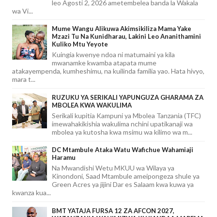
leo Agosti 2, 2026 ametembelea banda la Wakala
wa Vi...
Mume Wangu Alikuwa Akimsikiliza Mama Yake
Mzazi Tu Na Kunidharau, Lakini Leo Ananithamini
Kuliko Mtu Yeyote
Kuingia kwenye ndoa ni matumaini ya kila
mwanamke kwamba atapata mume
atakayempenda, kumheshimu, na kuilinda familia yao. Hata hivyo,
mara t...
RUZUKU YA SERIKALI YAPUNGUZA GHARAMA ZA
MBOLEA KWA WAKULIMA
Serikali kupitia Kampuni ya Mbolea Tanzania (TFC)
imewahakikishia wakulima nchini upatikanaji wa
mbolea ya kutosha kwa msimu wa kilimo wa m...
DC Mtambule Ataka Watu Wafichue Wahamiaji
Haramu
Na Mwandishi Wetu MKUU wa Wilaya ya
Kinondoni, Saad Mtambule ameipongeza shule ya
Green Acres ya jijini Dar es Salaam kwa kuwa ya
kwanza kua...
BMT YATAJA FURSA 12 ZA AFCON 2027,