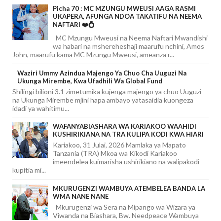
Picha 70 : MC MZUNGU MWEUSI AAGA RASMI
UKAPERA, AFUNGA NDOA TAKATIFU NA NEEMA
NAFTARI ❤️💍
MC Mzungu Mweusi na Neema Naftari Mwandishi
wa habari na mshereheshaji maarufu nchini, Amos
John, maarufu kama MC Mzungu Mweusi, ameanza r...
Waziri Ummy Azindua Majengo Ya Chuo Cha Uuguzi Na
Ukunga Mirembe, Kwa Ufadhili Wa Global Fund
Shilingi bilioni 3.1 zimetumika kujenga majengo ya chuo Uuguzi
na Ukunga Mirembe mjini hapa ambayo yatasaidia kuongeza
idadi ya wahitimu...
WAFANYABIASHARA WA KARIAKOO WAAHIDI
KUSHIRIKIANA NA TRA KULIPA KODI KWA HIARI
Kariakoo, 31 Julai, 2026 Mamlaka ya Mapato
Tanzania (TRA) Mkoa wa Kikodi Kariakoo
imeendelea kuimarisha ushirikiano na walipakodi
kupitia mi...
MKURUGENZI WAMBUYA ATEMBELEA BANDA LA
WMA NANE NANE
Mkurugenzi wa Sera na Mipango wa Wizara ya
Viwanda na Biashara, Bw. Needpeace Wambuya