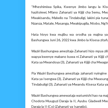
“Mheshimiwa Spika, Kwenye Jimbo langu la Kise
hazitolewi, Mfano Zahanati ya Kijiji cha Semu, M
Mwakisandu, Malwilo na Tindabuligi, lakini pia t
Nzanza, Matale, Masanga, Mwakipugila, Ntobo, Ng’
Hata hivyo kwa mujibu wa orodha ya majina ya
Bashungwa Juni 26, 2022 kwa Jimbo la Kisesa zitafun
Waziri Bashungwa amezitaja Zahanati hizo mpya zil
wapya kwenye mabano kuwa ni Zahanati ya Kijiji ch
Kata ya Mwandoya (3), Zahanati ya Kijiji cha Mwagayi
Pia Waziri Bashungwa amezitaja zahanati nyingine
Kata ya Isengwa (3), Zahanati ya Kijiji cha Mwasung
Tindabuligi (3), Zahanati ya Mwandu Kisesa Kata ya 
Waziri Bashungwa amewataja watumishi hao na maj
Chodota Muuguzi Daraja la II, Ayubu Gladwell Mwa
Daraja la II (Co) (Zahanati ya Isangijo).