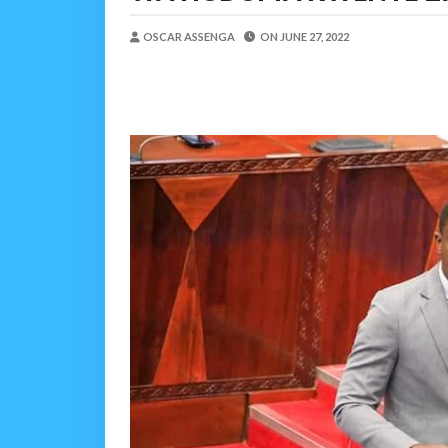
MSUMBA
-
Aug 05 2026
OSCAR ASSENGA
ON
JUNE 27, 2022
NAIBU KATIBU MKUU U
OSCAR ASSENGA
-
Aug 06 202
DKT. MSONDE: TBA NI KITOVU 
Alex Sonna
-
Aug 06 2026
NAIBU WAZIRI MAHUNDI
MSUMBA
-
Aug 05 2026
WMA YAENDELEA KUTO
MSUMBA
-
Aug 05 2026
KISHINDO CHA NGORONGORO 
Alex Sonna
-
Aug 05 2026
KAULIMBIU YA PSSSF Y
OSCAR ASSENGA
-
Aug 05 202