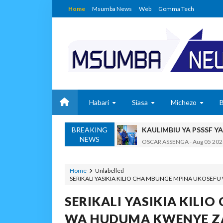
Home
Msumba News
Web
Gomma Tech
Habari
Siasa
Michezo
KAULIMBIU YA PSSSF Y
BREAKING
OSCAR ASSENGA
-
Aug 05 202
NEWS
TANZANIA KUNUFAIKA N
OSCAR ASSENGA
-
Aug 05 202
TIRDO YAFICHUA FURS
Home
Unlabelled
SERIKALI YASIKIA KILIO CHA MBUNGE MPINA UKOSEF
OSCAR ASSENGA
-
Aug 05 202
WAKAGUZI WA MAFUTA WAIMAR
SERIKALI YASIKIA KILI
Alex Sonna
-
Aug 05 2026
WA HUDUMA KWENYE ZA
BARRICK NORTH MARA 