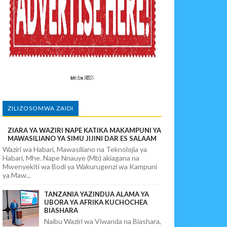
AIFA KATIKA ZIARA YA KIKAZI CHUNYA
ZILIZOSOMWA ZAIDI
ZIARA YA WAZIRI NAPE KATIKA MAKAMPUNI YA
MAWASILIANO YA SIMU JIJINI DAR ES SALAAM
Waziri wa Habari, Mawasiliano na Teknolojia ya
Habari, Mhe. Nape Nnauye (Mb) akiagana na
Mwenyekiti wa Bodi ya Wakurugenzi wa Kampuni
ya Maw...
TANZANIA YAZINDUA ALAMA YA
UBORA YA AFRIKA KUCHOCHEA
BIASHARA
Naibu Waziri wa Viwanda na Biashara,