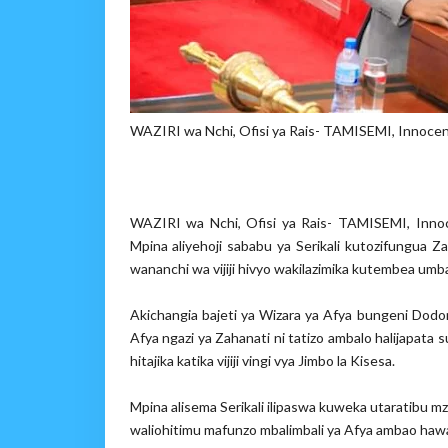
WAZIRI wa Nchi, Ofisi ya Rais- TAMISEMI, Innoc
WAZIRI wa Nchi, Ofisi ya Rais- TAMISEMI, Inno
Mpina aliyehoji sababu ya Serikali kutozifungua Z
wananchi wa vijiji hivyo wakilazimika kutembea umb
Akichangia bajeti ya Wizara ya Afya bungeni Dod
Afya ngazi ya Zahanati ni tatizo ambalo halijapa
hitajika katika vijiji vingi vya Jimbo la Kisesa.
Mpina alisema Serikali ilipaswa kuweka utaratibu mzu
waliohitimu mafunzo mbalimbali ya Afya ambao hawaj