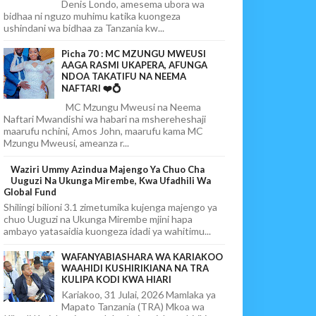
Denis Londo, amesema ubora wa
bidhaa ni nguzo muhimu katika kuongeza
ushindani wa bidhaa za Tanzania kw...
Picha 70 : MC MZUNGU MWEUSI
AAGA RASMI UKAPERA, AFUNGA
NDOA TAKATIFU NA NEEMA
NAFTARI ❤️💍
MC Mzungu Mweusi na Neema
Naftari Mwandishi wa habari na mshereheshaji
maarufu nchini, Amos John, maarufu kama MC
Mzungu Mweusi, ameanza r...
Waziri Ummy Azindua Majengo Ya Chuo Cha
Uuguzi Na Ukunga Mirembe, Kwa Ufadhili Wa
Global Fund
Shilingi bilioni 3.1 zimetumika kujenga majengo ya
chuo Uuguzi na Ukunga Mirembe mjini hapa
ambayo yatasaidia kuongeza idadi ya wahitimu...
WAFANYABIASHARA WA KARIAKOO
WAAHIDI KUSHIRIKIANA NA TRA
KULIPA KODI KWA HIARI
Kariakoo, 31 Julai, 2026 Mamlaka ya
Mapato Tanzania (TRA) Mkoa wa