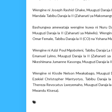
Wengine ni Joseph Rashid Ghake, Muuguzi Daraja l
Mandala Tabibu Daraja la II (Zahanati ya Makomang
Bashungwa amewataja wengine kuwa ni Nuru Dau
Muuguzi Daraja la II (Zahanati ya Malwilo). Wengi
Omar Female, Tabibu Daraja la II (CO) na Yohana Mag
Wengine ni Azizi Poul Mgoboleni, Tabibu Daraja La
Emanuel Lyimo, Muuguzi Daraja la II (Zahanati ya
Nkeshimana Jumanne Kasonga, Muuguzi Daraja la I
Wengine ni Kissile Nelson Mwakabago, Muuguzi Dar
Ezekiel Christopher Mantyotyo, Tabibu Daraja la
Thereza Revocatus Lweyemaho, Muuguzi Daraja la II
Mwandu Kisesa).