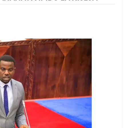
JENZI ARIDHISHWA NA MABORESHO YA TEMESA
6
CHA FURSA ZA UWEKEZAJI KUPITIA MIRADI YA UBIA (PPP)
 ASHIRIKI MAPOKEZI YA MWAKILISHI WA MWENYEKITI WA UWT T
A ELIMU YA VIPIMO SAHIHI NANENANE DODOMA
SCHOLARSHIP FUND
A ‘TUNALIPA JANA’ INAFANYIKA KWA VITENDO- WAZIRI SANGU
6