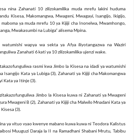
sa nina Zahanati 10 zilizokamilika muda mrefu lakini huduma
wandu Kisesa, Makomangwa, Mwageni, Mwagayi, Isangijo, Ikigijo,
una maboma ya muda mrefu 10 ya Kijiji cha Inonelwa, Mwamhongo,
hanga, Mwakasumbi na Lubiga” alisema Mpina.
 watumishi wapya wa sekta ya Afya iliyotangazwa na Waziri
guliwa Zanahati 6 kati ya 10 zilizokamilika ujenzi wake.
itakazofunguliwa rasmi kwa Jimbo la Kisesa na idadi ya watumishi
a Isangijo Kata ya Lubiga (3), Zahanati ya Kijiji cha Makomangwa
 Kata ya Itinje (3).
 zitakazofunguliwa Jimbo la Kisesa kuwa ni Zahanati ya Mwageni
ura Mwageni B (2), Zahanati ya Kijiji cha Malwilo Mnadani Kata ya
Kisesa (3).
ina ya vituo vyao kwenye mabano kuwa kuwa ni Teodora Kalistus
ibosi Muuguzi Daraja la II na Ramadhani Shabani Mrutu, Tabibu