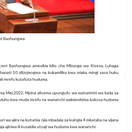
ent Bashungwa
cent Bashungwa amesikia kilio cha Mbunge wa Kisesa, Luhaga
ahanati 10 zilizojengwa na kukamilika kwa miaka mingi sasa huku
ali mrefu kutafuta huduma.
oma Mei,2022, Mpina alisema upungufu wa watumishi wa kada ya
ta suluhu kwa muda mrefu na wananchi wakiendelea kukosa huduma
ri wa ajira na kutumia njia mbadala ya kuingia 4 mkataba na vijana
a ajiriwa ili kusaidia utoaji wa huduma kwa wananchi.