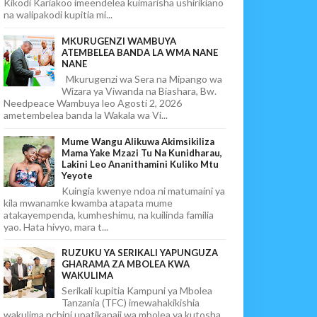
Kikodi Kariakoo imeendelea kuimarisha ushirikiano
na walipakodi kupitia mi...
MKURUGENZI WAMBUYA
ATEMBELEA BANDA LA WMA NANE
NANE
Mkurugenzi wa Sera na Mipango wa
Wizara ya Viwanda na Biashara, Bw.
Needpeace Wambuya leo Agosti 2, 2026
ametembelea banda la Wakala wa Vi...
Mume Wangu Alikuwa Akimsikiliza
Mama Yake Mzazi Tu Na Kunidharau,
Lakini Leo Ananithamini Kuliko Mtu
Yeyote
Kuingia kwenye ndoa ni matumaini ya
kila mwanamke kwamba atapata mume
atakayempenda, kumheshimu, na kuilinda familia
yao. Hata hivyo, mara t...
RUZUKU YA SERIKALI YAPUNGUZA
GHARAMA ZA MBOLEA KWA
WAKULIMA
Serikali kupitia Kampuni ya Mbolea
Tanzania (TFC) imewahakikishia
wakulima nchini upatikanaji wa mbolea ya kutosha