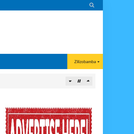

Zilizobamba
KELEZAJI WA MKAKATI ENDELEVU