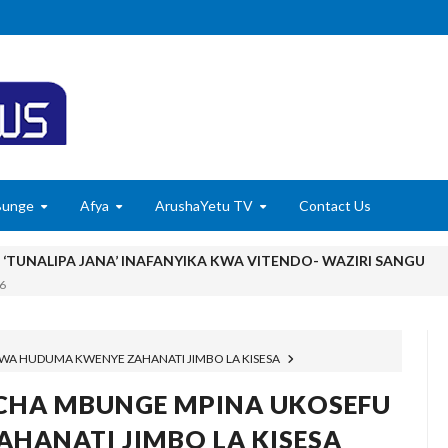
Bunge
Afya
ArushaYetu TV
Contact Us
A ‘TUNALIPA JANA’ INAFANYIKA KWA VITENDO- WAZIRI SANGU
6
A SH. BILIONI 10 ZA BIASHARA YA KABONI
6
A ZA BIASHARA KUPITIA UCHAKATAJI WA MAZAO
U WA HUDUMA KWENYE ZAHANATI JIMBO LA KISESA
6
ISHA UDHIBITI WA UBORA WAKATI WA UPAKUAJI
O CHA MBUNGE MPINA UKOSEFU
HANATI JIMBO LA KISESA
YAZIDI KUBORESHA MAISHA YA WANANCHI TARIME KUPITIA UTE