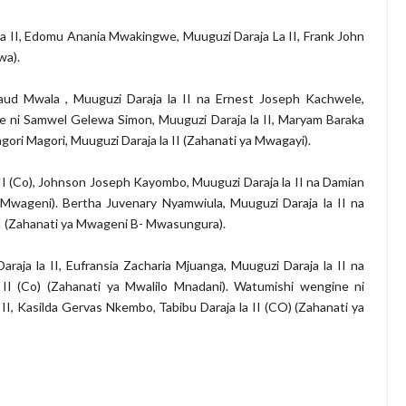
a II, Edomu Anania Mwakingwe, Muuguzi Daraja La II, Frank John
wa).
d Mwala , Muuguzi Daraja la II na Ernest Joseph Kachwele,
ne ni Samwel Gelewa Simon, Muuguzi Daraja la II, Maryam Baraka
ori Magori, Muuguzi Daraja la II (Zahanati ya Mwagayi).
 II (Co), Johnson Joseph Kayombo, Muuguzi Daraja la II na Damian
 Mwageni). Bertha Juvenary Nyamwiula, Muuguzi Daraja la II na
I (Zahanati ya Mwageni B- Mwasungura).
aja la II, Eufransia Zacharia Mjuanga, Muuguzi Daraja la II na
 II (Co) (Zahanati ya Mwalilo Mnadani). Watumishi wengine ni
, Kasilda Gervas Nkembo, Tabibu Daraja la II (CO) (Zahanati ya