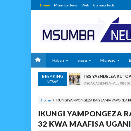
Home
Msumba News
Web
Gomma Tech
Habari
Siasa
Michezo
BREAKING
TBS YAENDELEA KUTO
NEWS
OSCAR ASSENGA
-
Aug 08 202
RAIS SAMIA AIPONGEZA 
OSCAR ASSENGA
-
Aug 08 202
Home
IKUNGI YAMPONGEZA RAIS SAMIA YAPOKEA PI
Nilishikilia Cheo Kile 
IKUNGI YAMPONGEZA RA
Zawadi
-
Aug 08 2026
Niliteswa Na Ndoto Za K
32 KWA MAAFISA UGANI
Zawadi
-
Aug 08 2026