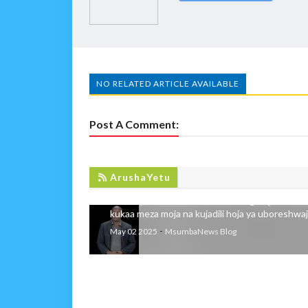
NO RELATED ARTICLE AVAILABLE
Post A Comment:
WAFANYABIASHARA WALIOMBA JIJI
MEZA MOJA YA MAJADILIANO
ArushaYetu
Wafanyabiashara wa Stendi Ndogo Jijini Arusha
kukaa meza moja na kujadili hoja ya uboreshwaji 
-
May 02 2025
MsumbaNews Blog