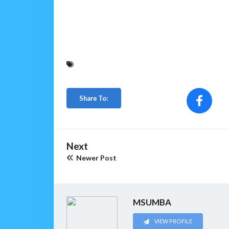
Share To:
Next
Newer Post
MSUMBA
VIEW PROFILE