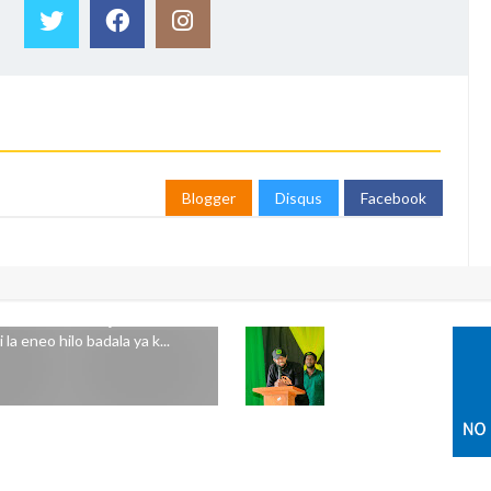
Blogger
Disqus
Facebook
 LA ARUSHA KUKAA
 wameliomba Jiji la Arusha
la eneo hilo badala ya k...