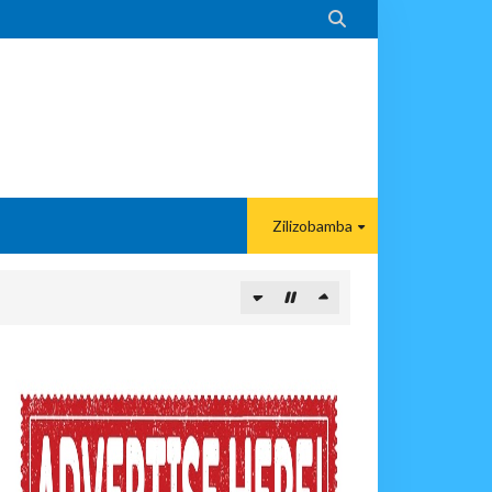

Zilizobamba
 Kunipa Usimamizi