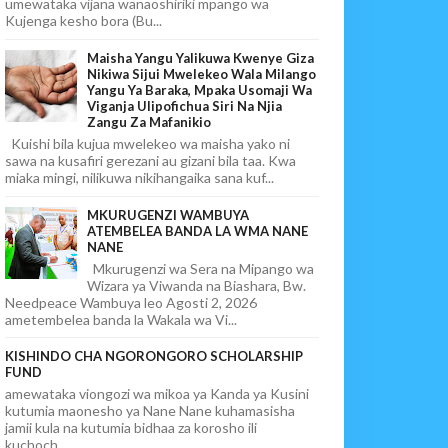
umewataka vijana wanaoshiriki mpango wa
Kujenga kesho bora (Bu...
Maisha Yangu Yalikuwa Kwenye Giza
Nikiwa Sijui Mwelekeo Wala Milango
Yangu Ya Baraka, Mpaka Usomaji Wa
Viganja Ulipofichua Siri Na Njia
Zangu Za Mafanikio
Kuishi bila kujua mwelekeo wa maisha yako ni
sawa na kusafiri gerezani au gizani bila taa. Kwa
miaka mingi, nilikuwa nikihangaika sana kuf...
MKURUGENZI WAMBUYA
ATEMBELEA BANDA LA WMA NANE
NANE
Mkurugenzi wa Sera na Mipango wa
Wizara ya Viwanda na Biashara, Bw.
Needpeace Wambuya leo Agosti 2, 2026
ametembelea banda la Wakala wa Vi...
KISHINDO CHA NGORONGORO SCHOLARSHIP
FUND
amewataka viongozi wa mikoa ya Kanda ya Kusini
kutumia maonesho ya Nane Nane kuhamasisha
jamii kula na kutumia bidhaa za korosho ili
kuchoch...