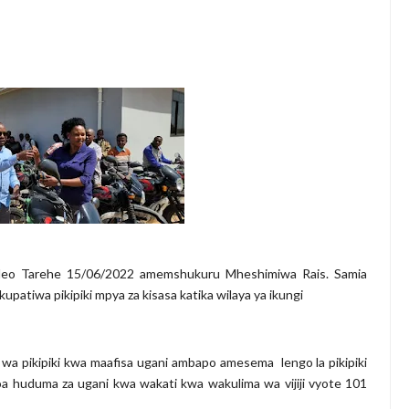
huluma, Mpaka Tiba Ya Kienyeji Iliponipa Ushindi Mahakamani
EKNOLOJIA YA NYUKLIA KUKUZA KILIMO, MIFUGO NA VIWANDA
 ZA SERIKALI KUHAMASISHA MATUMIZI YA NISHATI SAFI YA KU
 KUANZISHA KLABU ZA VIPIMO SHULENI
imu Ya Uthibitishaji Ubora Wa Bidhaa Nanenane Morogoro
6
A PSSSF,NSSF,WCF NA OSHA KUONGEZA MATUMIZI YA TEHAMA
6
 leo Tarehe 15/06/2022 amemshukuru Mheshimiwa Rais. Samia
patiwa pikipiki mpya za kisasa katika wilaya ya ikungi
wa pikipiki kwa maafisa ugani ambapo amesema lengo la pikipiki
a huduma za ugani kwa wakati kwa wakulima wa vijiji vyote 101