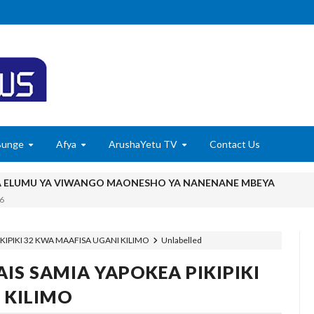
Bunge
Afya
ArushaYetu TV
Contact Us
A ELUMU YA VIWANGO MAONESHO YA NANENANE MBEYA
6
TADB, MTAJI WAFIKA SH BILIONI 452
6
KIPIKI 32 KWA MAAFISA UGANI KILIMO
Unlabelled
Kile Kwa Miaka Kumi, Mpaka Nyota Yangu Ya Uongozi Iliposafishwa Na
IS SAMIA YAPOKEA PIKIPIKI
utisha Usiku, Mpaka Kinga Imara Ilipofagia Majini Yote Nyumbani
 KILIMO