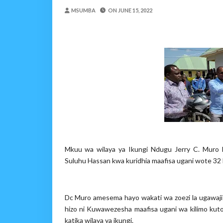
Nilinusurika Jela Kwa D
MSUMBA
ON
JUNE 15, 2022
Zawadi
-
Aug 08 2026
TANZANIA YAANGAZA T
OKULY BLOG
-
Aug 08 2026
MGALU APONGEZA HATUA
MSUMBA
-
Aug 08 2026
WMA YAPONGEZWA KWA
OKULY BLOG
-
Aug 08 2026
TBS Yaendelea Kutoa El
OSCAR ASSENGA
-
Aug 08 202
WAZIRI SANGU AZITAK
OSCAR ASSENGA
-
Aug 08 202
Mkuu wa wilaya ya Ikungi Ndugu Jerry C. Muro
Suluhu Hassan kwa kuridhia maafisa ugani wote 32 ku
Dc Muro amesema hayo wakati wa zoezi la ugawaji 
hizo ni Kuwawezesha maafisa ugani wa kilimo kuto
katika wilaya ya ikungi.