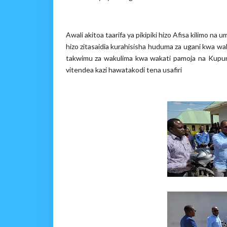
Awali akitoa taarifa ya pikipiki hizo Afisa kilimo n
hizo zitasaidia kurahisisha huduma za ugani kwa w
takwimu za wakulima kwa wakati pamoja na Kupung
vitendea kazi hawatakodi tena usafiri