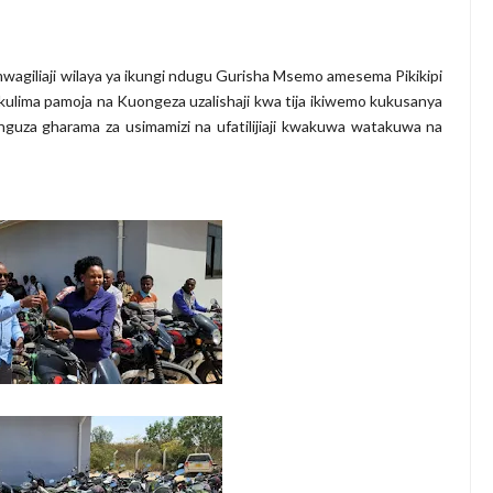
a umwagiliaji wilaya ya ikungi ndugu Gurisha Msemo amesema Pikikipi
akulima pamoja na Kuongeza uzalishaji kwa tija ikiwemo kukusanya
uza gharama za usimamizi na ufatilijiaji kwakuwa watakuwa na