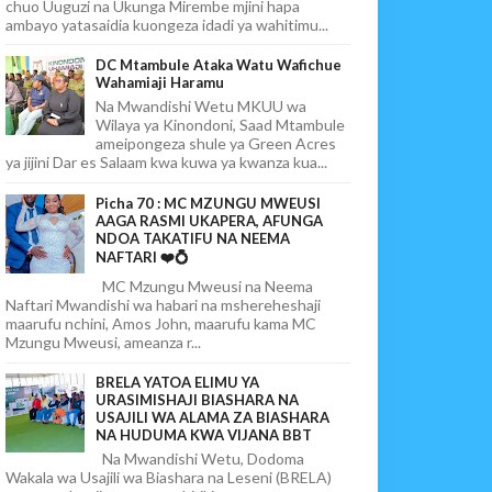
chuo Uuguzi na Ukunga Mirembe mjini hapa
ambayo yatasaidia kuongeza idadi ya wahitimu...
DC Mtambule Ataka Watu Wafichue
Wahamiaji Haramu
Na Mwandishi Wetu MKUU wa
Wilaya ya Kinondoni, Saad Mtambule
ameipongeza shule ya Green Acres
ya jijini Dar es Salaam kwa kuwa ya kwanza kua...
Picha 70 : MC MZUNGU MWEUSI
AAGA RASMI UKAPERA, AFUNGA
NDOA TAKATIFU NA NEEMA
NAFTARI ❤️💍
MC Mzungu Mweusi na Neema
Naftari Mwandishi wa habari na mshereheshaji
maarufu nchini, Amos John, maarufu kama MC
Mzungu Mweusi, ameanza r...
BRELA YATOA ELIMU YA
URASIMISHAJI BIASHARA NA
USAJILI WA ALAMA ZA BIASHARA
NA HUDUMA KWA VIJANA BBT
Na Mwandishi Wetu, Dodoma
Wakala wa Usajili wa Biashara na Leseni (BRELA)