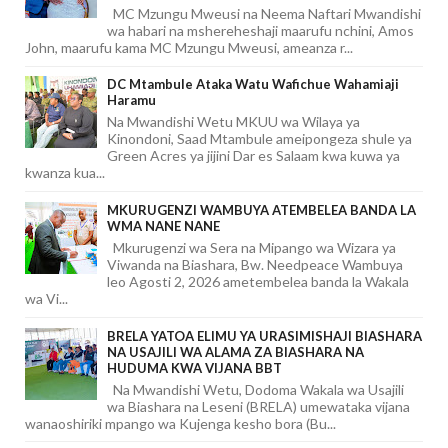
MC Mzungu Mweusi na Neema Naftari Mwandishi
wa habari na mshereheshaji maarufu nchini, Amos
John, maarufu kama MC Mzungu Mweusi, ameanza r...
DC Mtambule Ataka Watu Wafichue Wahamiaji
Haramu
Na Mwandishi Wetu MKUU wa Wilaya ya
Kinondoni, Saad Mtambule ameipongeza shule ya
Green Acres ya jijini Dar es Salaam kwa kuwa ya
kwanza kua...
MKURUGENZI WAMBUYA ATEMBELEA BANDA LA
WMA NANE NANE
Mkurugenzi wa Sera na Mipango wa Wizara ya
Viwanda na Biashara, Bw. Needpeace Wambuya
leo Agosti 2, 2026 ametembelea banda la Wakala
wa Vi...
BRELA YATOA ELIMU YA URASIMISHAJI BIASHARA
NA USAJILI WA ALAMA ZA BIASHARA NA
HUDUMA KWA VIJANA BBT
Na Mwandishi Wetu, Dodoma Wakala wa Usajili
wa Biashara na Leseni (BRELA) umewataka vijana
wanaoshiriki mpango wa Kujenga kesho bora (Bu...