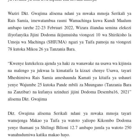
Waziri Dkt. Gwajima alisema ndani ya mwaka mmoja Serikali ya
Rais Samia, imewatambua rasmi Wamachinga kuwa Kundi Maalum
ambapo tarehe 22-23 Februari 2022, Wizara iliandaa semina elekezi
iliyofanyika Jijini Dodoma ikijumuisha viongozi 10 wa Shirikisho la
Umoja wa Machinga (SHIUMA) ngazi ya Taifa pamoja na viongozi
78 kutoka Mikoa 26 ya Tanzania Bara.
“Kwenye kutekeleza ajenda ya haki za wanawake na usawa wa kijinsia
na malengo ya jukwaa la kimataifa la kizazi chenye Usawa, tayari
Mheshimiwa Rais Samia ameshaunda Kamati ya kitaifa ya ushauri
yenye Wajumbe 25 kutoka Pande mbili za Muungano (Tanzania Bara
na Zanzibar) na kufanya uzinduzi jijini Dodoma Desemba16, 2021”
alisema Dkt. Gwajima
Dkt. Gwajima alisema Serikali ndani ya mwaka mmoja tayari
wamejenga Makao ya Taifa ya watoto yaliopo Kikombo Dodoma
yenye thamani ya Shilingi Bilioni 12.7 ambapo jumla ya watoto 250
wanahudumiwa katika makao hayo.