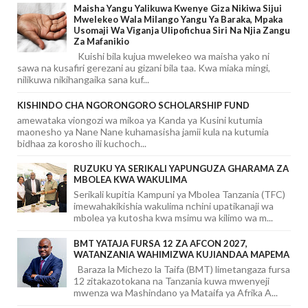
Maisha Yangu Yalikuwa Kwenye Giza Nikiwa Sijui
Mwelekeo Wala Milango Yangu Ya Baraka, Mpaka
Usomaji Wa Viganja Ulipofichua Siri Na Njia Zangu
Za Mafanikio
Kuishi bila kujua mwelekeo wa maisha yako ni
sawa na kusafiri gerezani au gizani bila taa. Kwa miaka mingi,
nilikuwa nikihangaika sana kuf...
KISHINDO CHA NGORONGORO SCHOLARSHIP FUND
amewataka viongozi wa mikoa ya Kanda ya Kusini kutumia
maonesho ya Nane Nane kuhamasisha jamii kula na kutumia
bidhaa za korosho ili kuchoch...
RUZUKU YA SERIKALI YAPUNGUZA GHARAMA ZA
MBOLEA KWA WAKULIMA
Serikali kupitia Kampuni ya Mbolea Tanzania (TFC)
imewahakikishia wakulima nchini upatikanaji wa
mbolea ya kutosha kwa msimu wa kilimo wa m...
BMT YATAJA FURSA 12 ZA AFCON 2027,
WATANZANIA WAHIMIZWA KUJIANDAA MAPEMA
Baraza la Michezo la Taifa (BMT) limetangaza fursa
12 zitakazotokana na Tanzania kuwa mwenyeji
mwenza wa Mashindano ya Mataifa ya Afrika A...