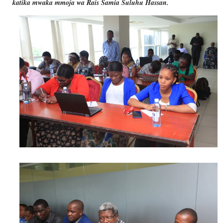
katika mwaka mmoja wa Rais Samia Suluhu Hassan.