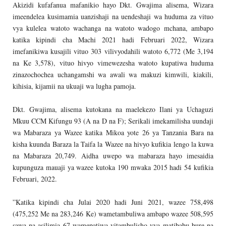
Akizidi kufafanua mafanikio hayo Dkt. Gwajima alisema, Wizara
imeendelea kusimamia uanzishaji na uendeshaji wa huduma za vituo
vya kulelea watoto wachanga na watoto wadogo mchana, ambapo
katika kipindi cha Machi 2021 hadi Februari 2022, Wizara
imefanikiwa kusajili vituo 303 vilivyodahili watoto 6,772 (Me 3,194
na Ke 3,578), vituo hivyo vimewezesha watoto kupatiwa huduma
zinazochochea uchangamshi wa awali wa makuzi kimwili, kiakili,
kihisia, kijamii na ukuaji wa lugha pamoja.
Dkt. Gwajima, alisema kutokana na maelekezo Ilani ya Uchaguzi
Mkuu CCM Kifungu 93 (A na D na F); Serikali imekamilisha uundaji
wa Mabaraza ya Wazee katika Mikoa yote 26 ya Tanzania Bara na
kisha kuunda Baraza la Taifa la Wazee na hivyo kufikia lengo la kuwa
na Mabaraza 20,749. Aidha uwepo wa mabaraza hayo imesaidia
kupunguza mauaji ya wazee kutoka 190 mwaka 2015 hadi 54 kufikia
Februari, 2022.
”Katika kipindi cha Julai 2020 hadi Juni 2021, wazee 758,498
(475,252 Me na 283,246 Ke) wametambuliwa ambapo wazee 508,595
sawa na asilimia 67 wamepatiwa vitambulisho vya matibabu bure na