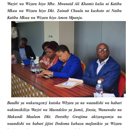
Waziri wa Wizara hiyo Mhe. Mwanaid Ali Khamis kulia ni Katibu
Mkuu wa Wizara hiyo Dkt. Zainab Chaula na kushoto ni Naibu
Katibu Mkuu wa Wizara hiyo Amon Mpanju.
Baadhi ya wakurugenzi kutoka WIzara ya na waandishi wa habari
wakimsikiliza Waziri wa Maendeleo ya Jamii, Jinsia, Wanawake na
Makundi Maalum Dkt. Dorothy Gwajima akizungumza na
waandishi wa habari jijini Dodoma kuhusu mafanikio ya Wizara