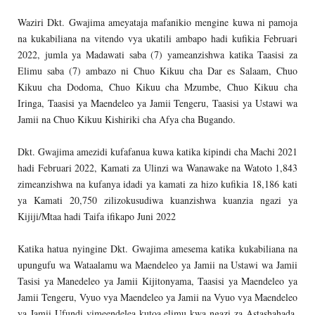
Waziri Dkt. Gwajima ameyataja mafanikio mengine kuwa ni pamoja
na kukabiliana na vitendo vya ukatili ambapo hadi kufikia Februari
2022, jumla ya Madawati saba (7) yameanzishwa katika Taasisi za
Elimu saba (7) ambazo ni Chuo Kikuu cha Dar es Salaam, Chuo
Kikuu cha Dodoma, Chuo Kikuu cha Mzumbe, Chuo Kikuu cha
Iringa, Taasisi ya Maendeleo ya Jamii Tengeru, Taasisi ya Ustawi wa
Jamii na Chuo Kikuu Kishiriki cha Afya cha Bugando.
Dkt. Gwajima amezidi kufafanua kuwa katika kipindi cha Machi 2021
hadi Februari 2022, Kamati za Ulinzi wa Wanawake na Watoto 1,843
zimeanzishwa na kufanya idadi ya kamati za hizo kufikia 18,186 kati
ya Kamati 20,750 zilizokusudiwa kuanzishwa kuanzia ngazi ya
Kijiji/Mtaa hadi Taifa ifikapo Juni 2022
Katika hatua nyingine Dkt. Gwajima amesema katika kukabiliana na
upungufu wa Wataalamu wa Maendeleo ya Jamii na Ustawi wa Jamii
Tasisi ya Manedeleo ya Jamii Kijitonyama, Taasisi ya Maendeleo ya
Jamii Tengeru, Vyuo vya Maendeleo ya Jamii na Vyuo vya Maendeleo
ya Jamii Ufundi vimeendelea kutoa elimu kwa ngazi za Astashahada,