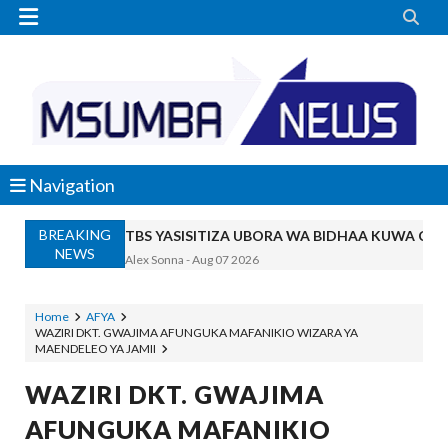


Navigation
BREAKING
TBS YASISITIZA UBORA WA BIDHAA KUWA CHA
NEWS
Alex Sonna
-
Aug 07 2026
WAZIRI NANAUKA AIPONGEZA TARUR
Unknown
-
Aug 07 2026
Home
AFYA
WAZIRI DKT. GWAJIMA AFUNGUKA MAFANIKIO WIZARA YA
WACHIMBAJI WADOGO NAMUNGO WAO
MAENDELEO YA JAMII
OSCAR ASSENGA
-
Aug 07 2026
EWURA KANDA YA KATI YATOA WITO KUHUSU
WAZIRI DKT. GWAJIMA
Alex Sonna
-
Aug 07 2026
AFUNGUKA MAFANIKIO
WASIRA AWAPONGEZA NA KUWAAGA 