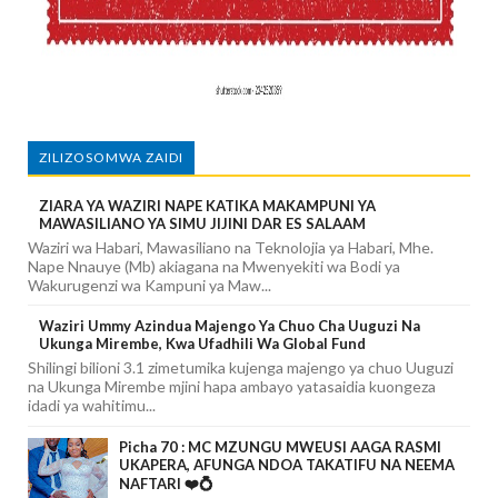
ZILIZOSOMWA ZAIDI
ZIARA YA WAZIRI NAPE KATIKA MAKAMPUNI YA
MAWASILIANO YA SIMU JIJINI DAR ES SALAAM
Waziri wa Habari, Mawasiliano na Teknolojia ya Habari, Mhe.
Nape Nnauye (Mb) akiagana na Mwenyekiti wa Bodi ya
Wakurugenzi wa Kampuni ya Maw...
Waziri Ummy Azindua Majengo Ya Chuo Cha Uuguzi Na
Ukunga Mirembe, Kwa Ufadhili Wa Global Fund
Shilingi bilioni 3.1 zimetumika kujenga majengo ya chuo Uuguzi
na Ukunga Mirembe mjini hapa ambayo yatasaidia kuongeza
idadi ya wahitimu...
Picha 70 : MC MZUNGU MWEUSI AAGA RASMI
UKAPERA, AFUNGA NDOA TAKATIFU NA NEEMA
NAFTARI ❤️💍