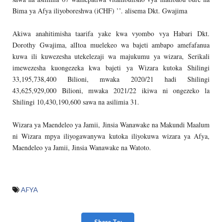
Bima ya Afya iliyoboreshwa (iCHF) ’’. alisema Dkt. Gwajima
Akiwa anahitimisha taarifa yake kwa vyombo vya Habari Dkt.
Dorothy Gwajima, alItoa muelekeo wa bajeti ambapo amefafanua
kuwa ili kuwezesha utekelezaji wa majukumu ya wizara, Serikali
imewezesha kuongezeka kwa bajeti ya Wizara kutoka Shilingi
33,195,738,400 Bilioni, mwaka 2020/21 hadi Shilingi
43,625,929,000 Bilioni, mwaka 2021/22 ikiwa ni ongezeko la
Shilingi 10,430,190,600 sawa na asilimia 31.
Wizara ya Maendeleo ya Jamii, Jinsia Wanawake na Makundi Maalum
ni Wizara mpya iliyogawanywa kutoka iliyokuwa wizara ya Afya,
Maendeleo ya Jamii, Jinsia Wanawake na Watoto.
AFYA