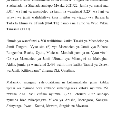
Stashahada na Shahada ambapo Mwaka 2021/22, jumla ya wanafunzi
5,014 wa fani ya maendeleo ya jamii na wanafunzi 3,234 wa fani ya
ustawi wa jamii walidahiliwa kwa mujibu wa vigezo vya Baraza la
Taifa la Elimu ya Ufundi (NACTE) pamoja na Tume ya Vyuo Vikuu
Tanzania (TCU).
“Jumla ya wanafunzi 4,500 walihitimu katika Taasisi ya Maendeleo ya
Jamii Tengeru, Vyuo sita (6) vya Maendeleo ya Jamii vya Buhare,
Rungemba, Ruaha, Uyole, Mlale na Monduli pamoja na Vyuo viwili
(2) vya Maendeleo ya Jamii Ufundi vya Misungwi na Mabughai.
Aidha, jumla ya wanafunzi 2,493 walihitimu katika Taasisi ya Ustawi
wa Jamii, Kijitonyama” alisema Dkt. Gwajima.
Mafanikio mengine yaliyopatikana ni kuhamashisha jamii katika
ujenzi wa nyumba bora ambapo zimeongezeka kutoka nyumba 751
mwaka 2020 hadi kufikia nyumba 3,257 Februari 2022 ambapo
nyumba hizo zilizojengwa Mikoa ya Arusha, Morogoro, Songwe,
Shinyanga, Pwani, Katavi, Mtwara, Singida na Mwanza.