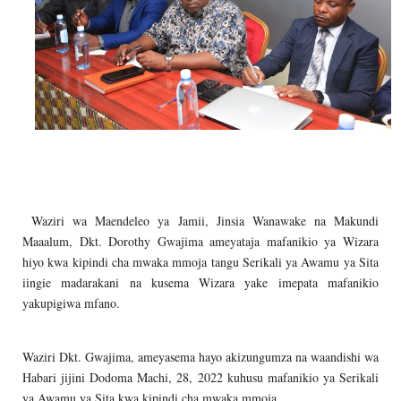
Waziri wa Maendeleo ya Jamii, Jinsia Wanawake na Makundi
Maaalum, Dkt. Dorothy Gwajima ameyataja mafanikio ya Wizara
hiyo kwa kipindi cha mwaka mmoja tangu Serikali ya Awamu ya Sita
iingie madarakani na kusema Wizara yake imepata mafanikio
yakupigiwa mfano.
Waziri Dkt. Gwajima, ameyasema hayo akizungumza na waandishi wa
Habari jijini Dodoma Machi, 28, 2022 kuhusu mafanikio ya Serikali
ya Awamu ya Sita kwa kipindi cha mwaka mmoja.