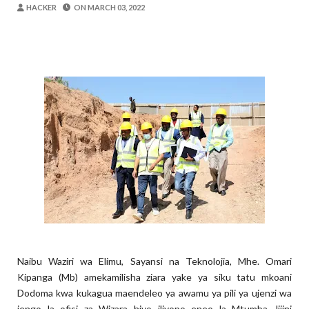
Alex Sonna
-
Aug 05 2026
HACKER
ON
MARCH 03, 2022
BARRICK NORTH MARA YAZIDI KUBOR
MSUMBA
-
Aug 05 2026
WAKULIMA, WAFUGAJI, WAVUVI WAP
MSUMBA
-
Aug 05 2026
Shamba Langu La Hekari Kumi Lilikuwa H
Zawadi
-
Aug 05 2026
Mume Wangu Alipoteza Hamu Na Mimi Na
Zawadi
-
Aug 05 2026
WMA YAENDELEA KUTOA ELIMU YA V
MSUMBA
-
Aug 05 2026
Naibu Waziri wa Elimu, Sayansi na Teknolojia, Mhe. Omari
Kipanga (Mb) amekamilisha ziara yake ya siku tatu mkoani
Dodoma kwa kukagua maendeleo ya awamu ya pili ya ujenzi wa
jengo la ofisi za Wizara hiyo iliyopo eneo la Mtumba Jijini