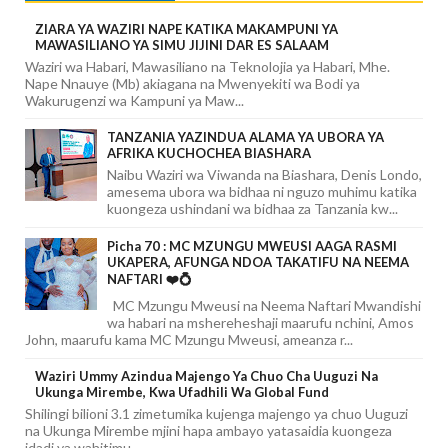
ZIARA YA WAZIRI NAPE KATIKA MAKAMPUNI YA
MAWASILIANO YA SIMU JIJINI DAR ES SALAAM
Waziri wa Habari, Mawasiliano na Teknolojia ya Habari, Mhe.
Nape Nnauye (Mb) akiagana na Mwenyekiti wa Bodi ya
Wakurugenzi wa Kampuni ya Maw...
TANZANIA YAZINDUA ALAMA YA UBORA YA
AFRIKA KUCHOCHEA BIASHARA
Naibu Waziri wa Viwanda na Biashara, Denis Londo,
amesema ubora wa bidhaa ni nguzo muhimu katika
kuongeza ushindani wa bidhaa za Tanzania kw...
Picha 70 : MC MZUNGU MWEUSI AAGA RASMI
UKAPERA, AFUNGA NDOA TAKATIFU NA NEEMA
NAFTARI ❤️💍
MC Mzungu Mweusi na Neema Naftari Mwandishi
wa habari na mshereheshaji maarufu nchini, Amos
John, maarufu kama MC Mzungu Mweusi, ameanza r...
Waziri Ummy Azindua Majengo Ya Chuo Cha Uuguzi Na
Ukunga Mirembe, Kwa Ufadhili Wa Global Fund
Shilingi bilioni 3.1 zimetumika kujenga majengo ya chuo Uuguzi
na Ukunga Mirembe mjini hapa ambayo yatasaidia kuongeza
idadi ya wahitimu...