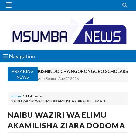


Navigation
BREAKING
KISHINDO CHA NGORONGORO SCHOLARSHIP
NEWS
Alex Sonna
-
Aug 05 2026
KAULIMBIU YA PSSSF YA ‘TUNALIPA J
OSCAR ASSENGA
-
Aug 05 2026
Home
Unlabelled
NAIBU WAZIRI WA ELIMU AKAMILISHA ZIARA DODOMA
TANZANIA KUNUFAIKA NA SH. BILIONI 
OSCAR ASSENGA
-
Aug 05 2026
NAIBU WAZIRI WA ELIMU
TIRDO YAFICHUA FURSA ZA BIASHARA
AKAMILISHA ZIARA DODOMA
OSCAR ASSENGA
-
Aug 05 2026
WAKAGUZI WA MAFUTA WAIMARISHA UDHIBIT