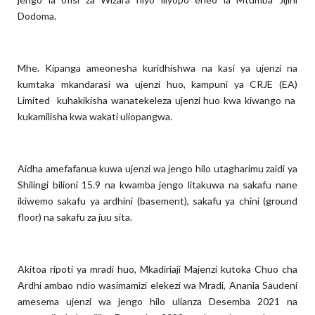
Dodoma.
Mhe. Kipanga ameonesha kuridhishwa na kasi ya ujenzi na
kumtaka mkandarasi wa ujenzi huo, kampuni ya CRJE (EA)
Limited kuhakikisha wanatekeleza ujenzi huo kwa kiwango na
kukamilisha kwa wakati uliopangwa.
Aidha amefafanua kuwa ujenzi wa jengo hilo utagharimu zaidi ya
Shilingi bilioni 15.9 na kwamba jengo litakuwa na sakafu nane
ikiwemo sakafu ya ardhini (basement), sakafu ya chini (ground
floor) na sakafu za juu sita.
Akitoa ripoti ya mradi huo, Mkadiriaji Majenzi kutoka Chuo cha
Ardhi ambao ndio wasimamizi elekezi wa Mradi, Anania Saudeni
amesema ujenzi wa jengo hilo ulianza Desemba 2021 na