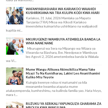
WAFANYABIASHARA WA KARIAKOO WAAHIDI
KUSHIRIKIANA NA TRA KULIPA KODI KWA HIARI
Kariakoo, 31 Julai, 2026 Mamlaka ya Mapato
Tanzania (TRA) Mkoa wa Kikodi Kariakoo
imeendelea kuimarisha ushirikiano na walipakodi
kupitia mi...
MKURUGENZI WAMBUYA ATEMBELEA BANDA LA
WMA NANE NANE
Mkurugenzi wa Sera na Mipango wa Wizara ya
Viwanda na Biashara, Bw. Needpeace Wambuya
leo Agosti 2, 2026 ametembelea banda la Wakala
wa Vi...
Mume Wangu Alikuwa Akimsikiliza Mama Yake
Mzazi Tu Na Kunidharau, Lakini Leo Ananithamini
Kuliko Mtu Yeyote
Kuingia kwenye ndoa ni matumaini ya kila
mwanamke kwamba atapata mume
atakayempenda, kumheshimu, na kuilinda familia yao. Hata hivyo,
mara t...
RUZUKU YA SERIKALI YAPUNGUZA GHARAMA ZA
MBOLEA KWA WAKULIMA