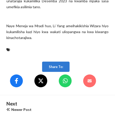
unatarajia kukamilika Desemba 2023 na kwamba mpaka sasa
umefikia asilimia tano.
Naye Meneja wa Mradi huo, Li Yang ameihakikishia Wizara hiyo
kukamilisha kazi hiyo kwa wakati uliopangwa na kwa kiwango
kinachotarajiwa.
Share To:
Next
Newer Post