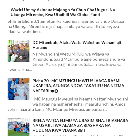
Waziri Ummy Azindua Majengo Ya Chuo Cha Uuguzi Na
Ukunga Mirembe, Kwa Ufadhili Wa Global Fund
Shilingi bilioni 3.1 zimetumika kujenga majengo ya chuo Uuguzi
na Ukunga Mirembe mjini hapa ambayo yatasaidia kuongeza
idadi ya wahitimu...
DC Mtambule Ataka Watu Wafichue Wahamiaji
Haramu
Na Mwandishi Wetu MKUU wa Wilaya ya
Kinondoni, Saad Mtambule ameipongeza shule ya
Green Acres ya jijini Dar es Salaam kwa kuwa ya
kwanza kua...
Picha 70 : MC MZUNGU MWEUSI AAGA RASMI
UKAPERA, AFUNGA NDOA TAKATIFU NA NEEMA
NAFTARI ❤️💍
MC Mzungu Mweusi na Neema Naftari Mwandishi
wa habari na mshereheshaji maarufu nchini, Amos
John, maarufu kama MC Mzungu Mweusi, ameanza r...
BRELA YATOA ELIMU YA URASIMISHAJI BIASHARA
NA USAJILI WA ALAMA ZA BIASHARA NA
HUDUMA KWA VIJANA BBT