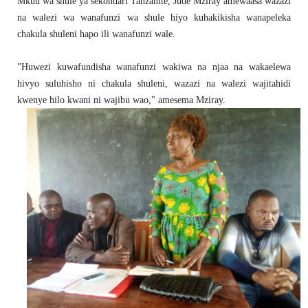
Mkuu wa shule ya sekondari Tanzanite, Jude Mziray amewaasa wazazi
na walezi wa wanafunzi wa shule hiyo kuhakikisha wanapeleka
chakula shuleni hapo ili wanafunzi wale.
"Huwezi kuwafundisha wanafunzi wakiwa na njaa na wakaelewa
hivyo suluhisho ni chakula shuleni, wazazi na walezi wajitahidi
kwenye hilo kwani ni wajibu wao," amesema Mziray.