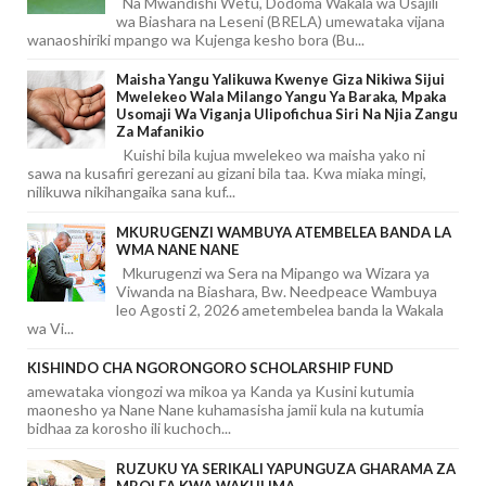
Na Mwandishi Wetu, Dodoma Wakala wa Usajili
wa Biashara na Leseni (BRELA) umewataka vijana
wanaoshiriki mpango wa Kujenga kesho bora (Bu...
Maisha Yangu Yalikuwa Kwenye Giza Nikiwa Sijui
Mwelekeo Wala Milango Yangu Ya Baraka, Mpaka
Usomaji Wa Viganja Ulipofichua Siri Na Njia Zangu
Za Mafanikio
Kuishi bila kujua mwelekeo wa maisha yako ni
sawa na kusafiri gerezani au gizani bila taa. Kwa miaka mingi,
nilikuwa nikihangaika sana kuf...
MKURUGENZI WAMBUYA ATEMBELEA BANDA LA
WMA NANE NANE
Mkurugenzi wa Sera na Mipango wa Wizara ya
Viwanda na Biashara, Bw. Needpeace Wambuya
leo Agosti 2, 2026 ametembelea banda la Wakala
wa Vi...
KISHINDO CHA NGORONGORO SCHOLARSHIP FUND
amewataka viongozi wa mikoa ya Kanda ya Kusini kutumia
maonesho ya Nane Nane kuhamasisha jamii kula na kutumia
bidhaa za korosho ili kuchoch...
RUZUKU YA SERIKALI YAPUNGUZA GHARAMA ZA
MBOLEA KWA WAKULIMA