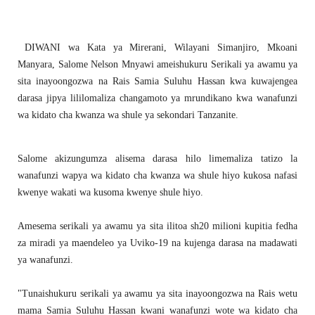
DIWANI wa Kata ya Mirerani, Wilayani Simanjiro, Mkoani
Manyara, Salome Nelson Mnyawi ameishukuru Serikali ya awamu ya
sita inayoongozwa na Rais Samia Suluhu Hassan kwa kuwajengea
darasa jipya lililomaliza changamoto ya mrundikano kwa wanafunzi
wa kidato cha kwanza wa shule ya sekondari Tanzanite.
Salome akizungumza alisema darasa hilo limemaliza tatizo la
wanafunzi wapya wa kidato cha kwanza wa shule hiyo kukosa nafasi
kwenye wakati wa kusoma kwenye shule hiyo.
Amesema serikali ya awamu ya sita ilitoa sh20 milioni kupitia fedha
za miradi ya maendeleo ya Uviko-19 na kujenga darasa na madawati
ya wanafunzi.
"Tunaishukuru serikali ya awamu ya sita inayoongozwa na Rais wetu
mama Samia Suluhu Hassan kwani wanafunzi wote wa kidato cha