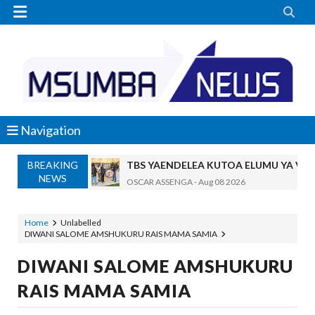


Navigation
TBS YAENDELEA KUTOA ELUMU YA V
BREAKING
NEWS
OSCAR ASSENGA
-
Aug 08 2026
RAIS SAMIA AIPONGEZA TADB, MTAJI W
OSCAR ASSENGA
-
Aug 08 2026
Home
Unlabelled
Nilishikilia Cheo Kile Kile Kwa Miaka K
DIWANI SALOME AMSHUKURU RAIS MAMA SAMIA
Zawadi
-
Aug 08 2026
DIWANI SALOME AMSHUKURU
Niliteswa Na Ndoto Za Kutisha Usiku, M
Zawadi
-
Aug 08 2026
RAIS MAMA SAMIA
Nilinusurika Jela Kwa Dhuluma, Mpaka Ti