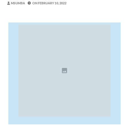
Zawadi
-
Aug 08 2026
MSUMBA
ON
FEBRUARY 10, 2022
TANZANIA YAANGAZA TEKNOLOJIA YA
OKULY BLOG
-
Aug 08 2026
MGALU APONGEZA HATUA ZA SERIKALI
MSUMBA
-
Aug 08 2026
WMA YAPONGEZWA KWA KUANZISHA K
OKULY BLOG
-
Aug 08 2026
TBS Yaendelea Kutoa Elimu Ya Uthibiti
OSCAR ASSENGA
-
Aug 08 2026
WAZIRI SANGU AZITAKA PSSSF,NSSF
OSCAR ASSENGA
-
Aug 08 2026
TBS YAENDELEA KUTOA ELUMU YA V
OSCAR ASSENGA
-
Aug 08 2026