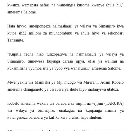
kwanza wamepata nafasi na wameingia kusoma kwenye shule hii,"
amesema Salome.
Hata hivyo, ameipongeza halmashauri ya wilaya ya Simanjiro kwa
kutoa sh32 milioni za miundombinu ya shule hiyo ya sekondari
Tanzanite.
"Kupitia fedha hizo tulizopatiwa na halmashauri ya wilaya ya
Simanjiro, tumeweza kujenga darasa jipya, ofisi ya walimu na
kukamilisha vyumba sita ya vyoo vya wanafunzi," amesema Salome.
Mwenyekiti wa Mamlaka ya Mji mdogo wa Mirerani, Adam Kobelo
amesema changamoto ya barabara ya shule hiyo inafanyiwa utatuzi.
Kobelo amesema wakala wa barabara za mijini na vijijini (TARURA)
wa wilaya ya Simanjiro, unakagua na kujipanga namna ya
kutengeneza barabara ya kufika kwa urahisi hapa shuleni.