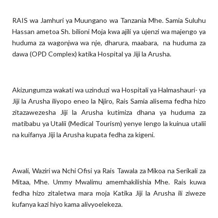
RAIS wa Jamhuri ya Muungano wa Tanzania Mhe. Samia Suluhu
Hassan ametoa Sh. bilioni Moja kwa ajili ya ujenzi wa majengo ya
huduma za wagonjwa wa nje, dharura, maabara, na huduma za
dawa (OPD Complex) katika Hospital ya Jiji la Arusha.
Akizungumza wakati wa uzinduzi wa Hospitali ya Halmashauri- ya
Jiji la Arusha iliyopo eneo la Njiro, Rais Samia alisema fedha hizo
zitazawezesha Jiji la Arusha kutimiza dhana ya huduma za
matibabu ya Utalii (Medical Tourism) yenye lengo la kuinua utalii
na kuifanya Jiji la Arusha kupata fedha za kigeni.
Awali, Waziri wa Nchi Ofisi ya Rais Tawala za Mikoa na Serikali za
Mitaa, Mhe. Ummy Mwalimu amemhakilishia Mhe. Rais kuwa
fedha hizo zitaletwa mara moja Katika Jiji la Arusha ili ziweze
kufanya kazi hiyo kama alivyoelekeza.