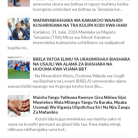
amesema ubora wa bidhaa ni nguzo muhimu katika
kuongeza ushindani wa bidhaa za Tanzania kw...
WAFANYABIASHARA WA KARIAKOO WAAHIDI
KUSHIRIKIANA NA TRA KULIPA KODI KWA HIARI
Kariakoo, 31 Julai, 2026 Mamlaka ya Mapato
Tanzania (TRA) Mkoa wa Kikodi Kariakoo
imeendelea kuimarisha ushirikiano na walipakodi
kupitia mi...
BRELA YATOA ELIMU YA URASIMISHAJI BIASHARA
NA USAJILI WA ALAMA ZA BIASHARA NA
HUDUMA KWA VIJANA BBT
Na Mwandishi Wetu, Dodoma Wakala wa Usajili
wa Biashara na Leseni (BRELA) umewataka vijana
wanaoshiriki mpango wa Kujenga kesho bora (Bu...
Maisha Yangu Yalikuwa Kwenye Giza Nikiwa Sijui
Mwelekeo Wala Milango Yangu Ya Baraka, Mpaka
Usomaji Wa Viganja Ulipofichua Siri Na Njia Zangu
Za Mafanikio
Kuishi bila kujua mwelekeo wa maisha yako ni
sawa na kusafiri gerezani au gizani bila taa. Kwa miaka mingi,
nilikuwa nikihangaika sana kuf...