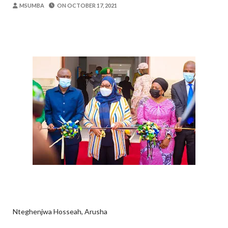
OSCAR ASSENGA
-
Aug 06 2026
MSUMBA
ON
OCTOBER 17, 2021
Maisha Yangu Yalikuwa Kwenye Giza Niki
Zawadi
-
Aug 06 2026
MWANRI APOKELEWA MAKAO MAKUU
OSCAR ASSENGA
-
Aug 06 2026
Umaskini Na Madeni Yalitishia Kuangami
Zawadi
-
Aug 06 2026
Nilitafuta Mtoto Kwa Zaidi Ya Miaka Sa
Zawadi
-
Aug 06 2026
DKT. SIMBEYE AWATAKA WAKUU WA VYUO KUZ
Alex Sonna
-
Aug 06 2026
Nteghenjwa Hosseah, Arusha