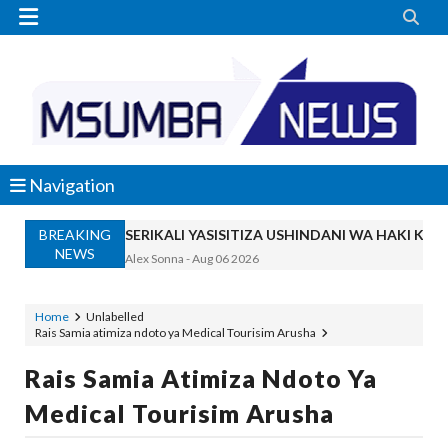


Navigation
BREAKING
SERIKALI YASISITIZA USHINDANI WA HAKI K
NEWS
Alex Sonna
-
Aug 06 2026
SERIKALI INATAMBUA MCHANGO WA W
OSCAR ASSENGA
-
Aug 06 2026
Home
Unlabelled
Rais Samia atimiza ndoto ya Medical Tourisim Arusha
RAIS SAMIA, MUSEVEN WASHUHUDIA M
OSCAR ASSENGA
-
Aug 06 2026
Rais Samia Atimiza Ndoto Ya
BRELA YATOA ELIMU YA URASIMISHAJI BIASH
Medical Tourisim Arusha
Alex Sonna
-
Aug 06 2026
DC Mtambule Ataka Watu Wafichue Wa