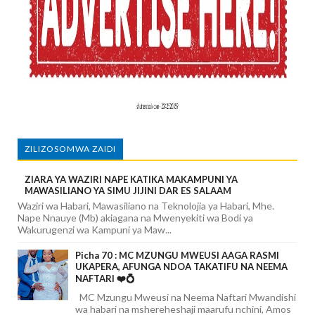
ZILIZOSOMWA ZAIDI
ZIARA YA WAZIRI NAPE KATIKA MAKAMPUNI YA
MAWASILIANO YA SIMU JIJINI DAR ES SALAAM
Waziri wa Habari, Mawasiliano na Teknolojia ya Habari, Mhe.
Nape Nnauye (Mb) akiagana na Mwenyekiti wa Bodi ya
Wakurugenzi wa Kampuni ya Maw...
Picha 70 : MC MZUNGU MWEUSI AAGA RASMI
UKAPERA, AFUNGA NDOA TAKATIFU NA NEEMA
NAFTARI ❤️💍
MC Mzungu Mweusi na Neema Naftari Mwandishi
wa habari na mshereheshaji maarufu nchini, Amos