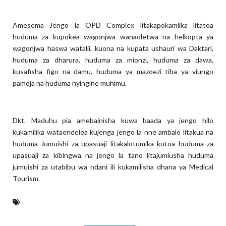
Amesema Jengo la OPD Complex litakapokamilka litatoa
huduma za kupokea wagonjwa wanaoletwa na helkopta ya
wagonjwa haswa watalii, kuona na kupata ushauri wa Daktari,
huduma za dharura, huduma za mionzi, huduma za dawa,
kusafisha figo na damu, huduma ya mazoezi tiba ya viungo
pamoja na huduma nyingine muhimu.
Dkt. Maduhu pia amebainisha kuwa baada ya jengo hilo
kukamilika wataendelea kujenga jengo la nne ambalo litakua na
huduma Jumuishi za upasuaji litakalotumika kutoa huduma za
upasuaji za kibingwa na jengo la tano litajumiusha huduma
jumuishi za utabibu wa ndani ili kukamilisha dhana ya Medical
Tourism.