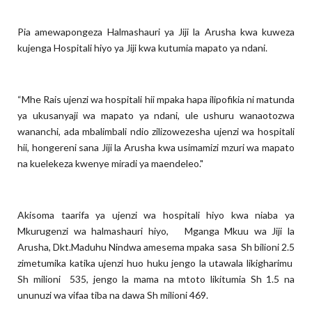
Pia amewapongeza Halmashauri ya Jiji la Arusha kwa kuweza
kujenga Hospitali hiyo ya Jiji kwa kutumia mapato ya ndani.
“Mhe Rais ujenzi wa hospitali hii mpaka hapa ilipofikia ni matunda
ya ukusanyaji wa mapato ya ndani, ule ushuru wanaotozwa
wananchi, ada mbalimbali ndio zilizowezesha ujenzi wa hospitali
hii, hongereni sana Jiji la Arusha kwa usimamizi mzuri wa mapato
na kuelekeza kwenye miradi ya maendeleo."
Akisoma taarifa ya ujenzi wa hospitali hiyo kwa niaba ya
Mkurugenzi wa halmashauri hiyo, Mganga Mkuu wa Jiji la
Arusha, Dkt.Maduhu Nindwa amesema mpaka sasa Sh bilioni 2.5
zimetumika katika ujenzi huo huku jengo la utawala likigharimu
Sh milioni 535, jengo la mama na mtoto likitumia Sh 1.5 na
ununuzi wa vifaa tiba na dawa Sh milioni 469.