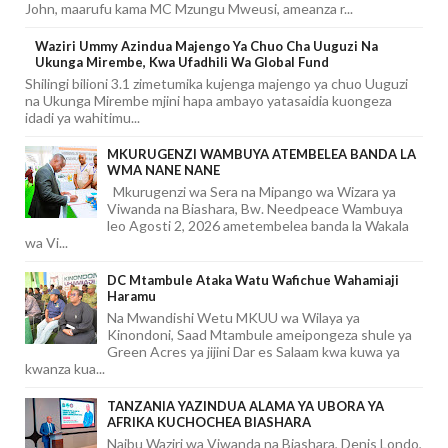
John, maarufu kama MC Mzungu Mweusi, ameanza r...
Waziri Ummy Azindua Majengo Ya Chuo Cha Uuguzi Na
Ukunga Mirembe, Kwa Ufadhili Wa Global Fund
Shilingi bilioni 3.1 zimetumika kujenga majengo ya chuo Uuguzi
na Ukunga Mirembe mjini hapa ambayo yatasaidia kuongeza
idadi ya wahitimu...
MKURUGENZI WAMBUYA ATEMBELEA BANDA LA
WMA NANE NANE
Mkurugenzi wa Sera na Mipango wa Wizara ya
Viwanda na Biashara, Bw. Needpeace Wambuya
leo Agosti 2, 2026 ametembelea banda la Wakala
wa Vi...
DC Mtambule Ataka Watu Wafichue Wahamiaji
Haramu
Na Mwandishi Wetu MKUU wa Wilaya ya
Kinondoni, Saad Mtambule ameipongeza shule ya
Green Acres ya jijini Dar es Salaam kwa kuwa ya
kwanza kua...
TANZANIA YAZINDUA ALAMA YA UBORA YA
AFRIKA KUCHOCHEA BIASHARA
Naibu Waziri wa Viwanda na Biashara, Denis Londo,