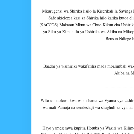
Mkurugenzi wa Shirika lisilo la Kiserikali la Saving
Safe akielezea kazi za Shirika hilo katika kutoa
(SACCOS) Makamu Mkuu wa Chuo Kikuu cha Ushirika 
ya Siku ya Kimataifa ya Ushirika wa Akiba na Mikop
Benson Ndiege h
Baadhi ya washiriki wakifatilia mada mbalimbali wa
Akiba na M
..........................
Wito umetolewa kwa wanachama wa Vyama vya Ushiri
wa mali Pamoja na uendeshaji wa shughuli za vyama v
Hayo yamesemwa kupitia Hotuba ya Waziri wa Kili