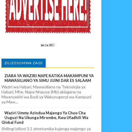
IA 88
EKEZAJI
ZILIZOSOMWA ZAIDI
ZIARA YA WAZIRI NAPE KATIKA MAKAMPUNI YA
MAWASILIANO YA SIMU JIJINI DAR ES SALAAM
Waziri wa Habari, Mawasiliano na Teknolojia ya
Habari, Mhe. Nape Nnauye (Mb) akiagana na
Mwenyekiti wa Bodi ya Wakurugenzi wa Kampuni
ya Maw...
Waziri Ummy Azindua Majengo Ya Chuo Cha
Uuguzi Na Ukunga Mirembe, Kwa Ufadhili Wa
Global Fund
Shilingi bilioni 3.1 zimetumika kujenga majengo ya