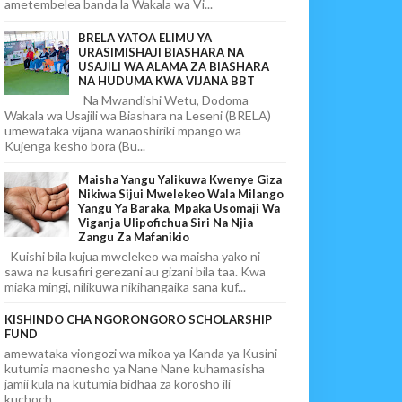
ametembelea banda la Wakala wa Vi...
BRELA YATOA ELIMU YA
URASIMISHAJI BIASHARA NA
USAJILI WA ALAMA ZA BIASHARA
NA HUDUMA KWA VIJANA BBT
Na Mwandishi Wetu, Dodoma
Wakala wa Usajili wa Biashara na Leseni (BRELA)
umewataka vijana wanaoshiriki mpango wa
Kujenga kesho bora (Bu...
Maisha Yangu Yalikuwa Kwenye Giza
Nikiwa Sijui Mwelekeo Wala Milango
Yangu Ya Baraka, Mpaka Usomaji Wa
Viganja Ulipofichua Siri Na Njia
Zangu Za Mafanikio
Kuishi bila kujua mwelekeo wa maisha yako ni
sawa na kusafiri gerezani au gizani bila taa. Kwa
miaka mingi, nilikuwa nikihangaika sana kuf...
KISHINDO CHA NGORONGORO SCHOLARSHIP
FUND
amewataka viongozi wa mikoa ya Kanda ya Kusini
kutumia maonesho ya Nane Nane kuhamasisha
jamii kula na kutumia bidhaa za korosho ili
kuchoch...