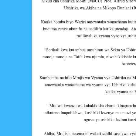
Kikuu cha Ushirika Moshi (MoCU) Prof. Alfred Sife w
Ushirika wa Akiba na Mikopo Duniani (
Katika hotuba hiyo Waziri amewataka wanachama kutim
huduma zenye ubunifu na uadilifu katika utendaji. A
rasilimali za vyama vyao vya ushi
“Serikali kwa kutambua umuhimu wa Sekta ya Ushiri
mmoja mmoja na Taifa kwa ujumla, niwahakikishie ku
hauteter
Sambamba na hilo Mrajis wa Vyama vya Ushirika na M
amewataka wanachama wa vyama vya Ushirika kufuati
katika vyama na H
“Mtu wa kwanza wa kuhakikisha chama kinapata ha
mikutano inapoitishwa, kushiriki kwenye maamuzi ye
nguvu ya ushirika lazima ian
Aidha, Mrajis amesema ni wakati sahihi sasa kwa v