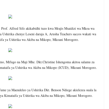
KUONGEZA MSUKUMO WA MAFUTA (PS3) MULEBA WAFIKIA ASILIM
I WA MAISHA YA KILA MTANZANIA
A WANANCHI WENGI ZAIDI KUCHOCHEA THAMANI YA MAZAO
of. Alfred Sife akikabidhi tuzo kwa Mrajis Msaidizi wa Mkoa wa
Ushirika chenye Leseni daraja A, Arusha Teachers saccos wakati wa
aifa ya Ushirika wa Akiba na Mikopo, Mkoani Morogoro.
EZO CHA FAIDA REJEA YA DHAMANA ZA SERIKALI KUBORESHA UW
6
DHAA KUWA CHACHU YA BIASHARA NA ULINZI WA MLAJI
o, Mifugo na Maji Mhe. Dkt.Christine Ishengoma akitoa salamu za
E ZAO LA PARACHICHI
Kimataifa ya Ushirika wa Akiba na Mikopo (ICUD), Mkoani Morogoro.
me ya Maendeleo ya Ushirika Dkt. Benson Ndiege akielezea suala la
u ya Kimataifa ya Ushirika wa Akiba na Mikopo, Mkoani Morogoro.