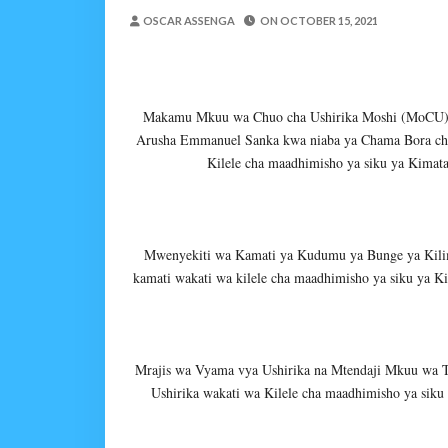
MRADI WA KITUO CHA 
OSCAR ASSENGA
ON
OCTOBER 15, 2021
MSUMBA
-
Aug 07 2026
NHIF: BIMA YA AFYA NI MSING
Alex Sonna
-
Aug 07 2026
LONDO AITAKA FCC KUWAFIKI
Makamu Mkuu wa Chuo cha Ushirika Moshi (MoCU) Pr
Alex Sonna
-
Aug 07 2026
Arusha Emmanuel Sanka kwa niaba ya Chama Bora cha 
Kilele cha maadhimisho ya siku ya Kimat
BOT YAZINDUA KIELEL
OSCAR ASSENGA
-
Aug 07 202
TBS YASISITIZA UBORA WA BI
Alex Sonna
-
Aug 07 2026
Mwenyekiti wa Kamati ya Kudumu ya Bunge ya Kilim
WRRB YAJA NA UBUNIFU KWENY
kamati wakati wa kilele cha maadhimisho ya siku ya 
Alex Sonna
-
Aug 08 2026
Mrajis wa Vyama vya Ushirika na Mtendaji Mkuu wa Tu
Ushirika wakati wa Kilele cha maadhimisho ya sik