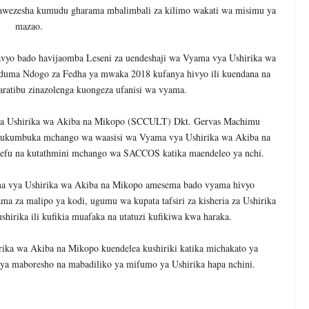
wezesha kumudu gharama mbalimbali za kilimo wakati wa misimu ya
mazao.
vyo bado havijaomba Leseni za uendeshaji wa Vyama vya Ushirika wa
duma Ndogo za Fedha ya mwaka 2018 kufanya hivyo ili kuendana na
ratibu zinazolenga kuongeza ufanisi wa vyama.
a Ushirika wa Akiba na Mikopo (SCCULT) Dkt. Gervas Machimu
 kukumbuka mchango wa waasisi wa Vyama vya Ushirika wa Akiba na
oefu na kutathmini mchango wa SACCOS katika maendeleo ya nchi.
ama vya Ushirika wa Akiba na Mikopo amesema bado vyama hivyo
ma za malipo ya kodi, ugumu wa kupata tafsiri za kisheria za Ushirika
shirika ili kufikia muafaka na utatuzi kufikiwa kwa haraka.
ka wa Akiba na Mikopo kuendelea kushiriki katika michakato ya
ya maboresho na mabadiliko ya mifumo ya Ushirika hapa nchini.