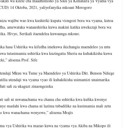
akati wa kilele cha maadhimisho ya Siku ya Kimataifa ya Vyama vya
ICUD) 14 Oktoba, 2021, yaliyofanyika mkoani Morogoro
iza wajibu wao kwa kushiriki kupata viongozi bora wa vyama, kutoa
idha, amewataka wanaushirika kuwa makini katika uwekezaji bora wa
rika. Hivyo, Serikali itaendelea kuwaunga mkono.
ka hasa Ushirika wa kifedha imekuwa ikichangia maendeleo ya mtu
wa tutasimamia ushirika kwa kuzingatia Sheria na kuhakikisha kuwa
eki,” alisema Prof. Sife
tendaji Mkuu wa Tume ya Maendeleo ya Ushirika Dkt. Benson Ndiege
lia utendaji wa vyama vyao ili kuhakikisha usimamizi unaimarika
ati safi za ukaguzi zinaongezeka
ti safi ni mwanachama wa chama cha ushirika kwa kufika kwenye
nye maslahi kwa chama ni lazima tubadilike na kusimamia mali zetu
zie kwa wanachama wenyewe,” alisema Mrajis
yama vya Ushirika wa mazao kuwa na vyama vya Akiba na Mikopo ili