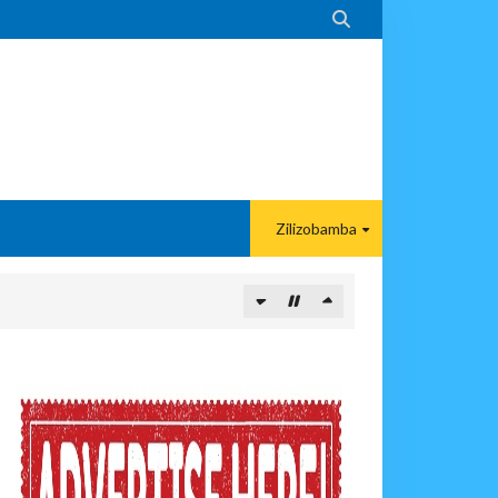

Zilizobamba
 DART
A EACOP