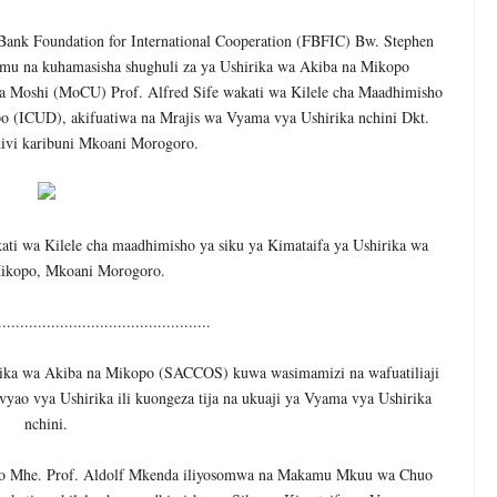
s Bank Foundation for International Cooperation (FBFIC) Bw. Stephen
 elimu na kuhamasisha shughuli za ya Ushirika wa Akiba na Mikopo
Moshi (MoCU) Prof. Alfred Sife wakati wa Kilele cha Maadhimisho
o (ICUD), akifuatiwa na Mrajis wa Vyama vya Ushirika nchini Dkt.
ivi karibuni Mkoani Morogoro.
kati wa Kilele cha maadhimisho ya siku ya Kimataifa ya Ushirika wa
ikopo, Mkoani Morogoro.
................................................
ka wa Akiba na Mikopo (SACCOS) kuwa wasimamizi na wafuatiliaji
yao vya Ushirika ili kuongeza tija na ukuaji ya Vyama vya Ushirika
nchini.
mo Mhe. Prof. Aldolf Mkenda iliyosomwa na Makamu Mkuu wa Chuo