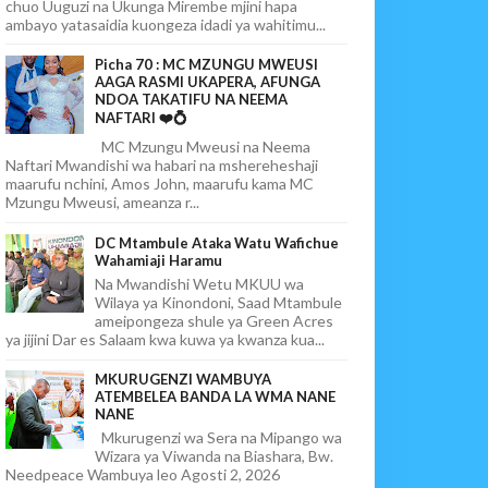
chuo Uuguzi na Ukunga Mirembe mjini hapa
ambayo yatasaidia kuongeza idadi ya wahitimu...
Picha 70 : MC MZUNGU MWEUSI
AAGA RASMI UKAPERA, AFUNGA
NDOA TAKATIFU NA NEEMA
NAFTARI ❤️💍
MC Mzungu Mweusi na Neema
Naftari Mwandishi wa habari na mshereheshaji
maarufu nchini, Amos John, maarufu kama MC
Mzungu Mweusi, ameanza r...
DC Mtambule Ataka Watu Wafichue
Wahamiaji Haramu
Na Mwandishi Wetu MKUU wa
Wilaya ya Kinondoni, Saad Mtambule
ameipongeza shule ya Green Acres
ya jijini Dar es Salaam kwa kuwa ya kwanza kua...
MKURUGENZI WAMBUYA
ATEMBELEA BANDA LA WMA NANE
NANE
Mkurugenzi wa Sera na Mipango wa
Wizara ya Viwanda na Biashara, Bw.
Needpeace Wambuya leo Agosti 2, 2026