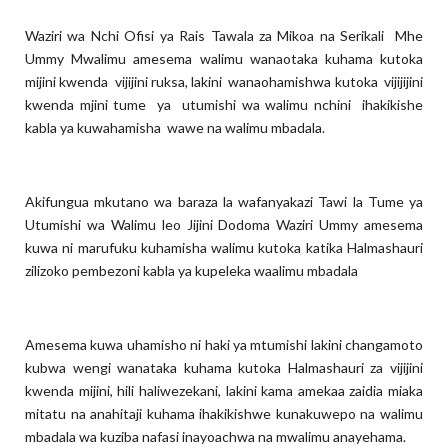
Waziri wa Nchi Ofisi ya Rais Tawala za Mikoa na Serikali Mhe
Ummy Mwalimu amesema walimu wanaotaka kuhama kutoka
mijini kwenda vijijini ruksa, lakini wanaohamishwa kutoka vijijijini
kwenda mjini tume ya utumishi wa walimu nchini ihakikishe
kabla ya kuwahamisha wawe na walimu mbadala.
Akifungua mkutano wa baraza la wafanyakazi Tawi la Tume ya
Utumishi wa Walimu leo Jijini Dodoma Waziri Ummy amesema
kuwa ni marufuku kuhamisha walimu kutoka katika Halmashauri
zilizoko pembezoni kabla ya kupeleka waalimu mbadala
Amesema kuwa uhamisho ni haki ya mtumishi lakini changamoto
kubwa wengi wanataka kuhama kutoka Halmashauri za vijijini
kwenda mijini, hili haliwezekani, lakini kama amekaa zaidia miaka
mitatu na anahitaji kuhama ihakikishwe kunakuwepo na walimu
mbadala wa kuziba nafasi inayoachwa na mwalimu anayehama.