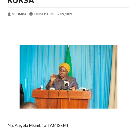
RUKSA
Alex Sonna
-
Aug 08 2026
WMA YAPONGEZWA KWA KUANZISHA K
MSUMBA
ON
SEPTEMBER 09, 2021
MSUMBA
-
Aug 08 2026
PROF. SHEMDOE AHAIDI TAMISEMI KU
MSUMBA
-
Aug 08 2026
TPDC YARIDHISHWA NA MAENDELEO Y
OSCAR ASSENGA
-
Aug 07 2026
MKAKATI WA SERIKALI KUONGEZA THAMANI 
Alex Sonna
-
Aug 07 2026
TANZANIA YAANGAZA TEKNOLOJIA YA
OKULY BLOG
-
Aug 08 2026
Na. Angela Msimbira TAMISEMI