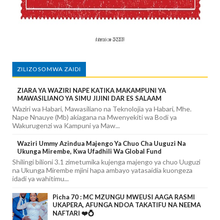
ZILIZOSOMWA ZAIDI
ZIARA YA WAZIRI NAPE KATIKA MAKAMPUNI YA
MAWASILIANO YA SIMU JIJINI DAR ES SALAAM
Waziri wa Habari, Mawasiliano na Teknolojia ya Habari, Mhe.
Nape Nnauye (Mb) akiagana na Mwenyekiti wa Bodi ya
Wakurugenzi wa Kampuni ya Maw...
Waziri Ummy Azindua Majengo Ya Chuo Cha Uuguzi Na
Ukunga Mirembe, Kwa Ufadhili Wa Global Fund
Shilingi bilioni 3.1 zimetumika kujenga majengo ya chuo Uuguzi
na Ukunga Mirembe mjini hapa ambayo yatasaidia kuongeza
idadi ya wahitimu...
Picha 70 : MC MZUNGU MWEUSI AAGA RASMI
UKAPERA, AFUNGA NDOA TAKATIFU NA NEEMA
NAFTARI ❤️💍