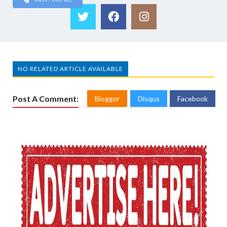
NO RELATED ARTICLE AVAILABLE
Post A Comment:
Blogger
Disqus
Facebook