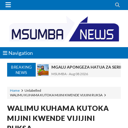


Navigation
BREAKING
MGALU APONGEZA HATUA ZA SERIKALI
NEWS
MSUMBA
-
Aug 08 2026
WMA YAPONGEZWA KWA KUANZISHA K
OKULY BLOG
-
Aug 08 2026
Home
Unlabelled
WALIMU KUHAMA KUTOKA MIJINI KWENDE VIJIJINI RUKSA
TBS Yaendelea Kutoa Elimu Ya Uthibiti
OSCAR ASSENGA
-
Aug 08 2026
WALIMU KUHAMA KUTOKA
UVCCM Moshi Vijijini Yaikaribisha Jamii
MIJINI KWENDE VIJIJINI
MSUMBA
-
Aug 08 2026
WRRB YAJA NA UBUNIFU KWENYE ZAO LA PAR