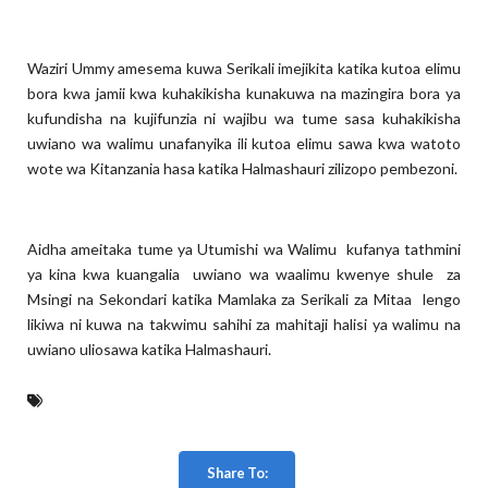
Waziri Ummy amesema kuwa Serikali imejikita katika kutoa elimu
bora kwa jamii kwa kuhakikisha kunakuwa na mazingira bora ya
kufundisha na kujifunzia ni wajibu wa tume sasa kuhakikisha
uwiano wa walimu unafanyika ili kutoa elimu sawa kwa watoto
wote wa Kitanzania hasa katika Halmashauri zilizopo pembezoni.
Aidha ameitaka tume ya Utumishi wa Walimu kufanya tathmini
ya kina kwa kuangalia uwiano wa waalimu kwenye shule za
Msingi na Sekondari katika Mamlaka za Serikali za Mitaa lengo
likiwa ni kuwa na takwimu sahihi za mahitaji halisi ya walimu na
uwiano uliosawa katika Halmashauri.
Share To: