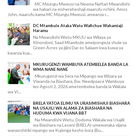
MC Mzungu Mweusi na Neema Naftari Mwandishi
wa habari na mshereheshaji maarufu nchini, Amos
John, maarufu kama MC Mzungu Mweusi, ameanza r...
DC Mtambule Ataka Watu Wafichue Wahamiaji
Haramu
Na Mwandishi Wetu MKUU wa Wilaya ya
Kinondoni, Saad Mtambule ameipongeza shule ya
Green Acres ya jijini Dar es Salaam kwa kuwa ya
kwanza kua...
MKURUGENZI WAMBUYA ATEMBELEA BANDA LA
WMA NANE NANE
Mkurugenzi wa Sera na Mipango wa Wizara ya
Viwanda na Biashara, Bw. Needpeace Wambuya
leo Agosti 2, 2026 ametembelea banda la Wakala
wa Vi...
BRELA YATOA ELIMU YA URASIMISHAJI BIASHARA
NA USAJILI WA ALAMA ZA BIASHARA NA
HUDUMA KWA VIJANA BBT
Na Mwandishi Wetu, Dodoma Wakala wa Usajili
wa Biashara na Leseni (BRELA) umewataka vijana
wanaoshiriki mpango wa Kujenga kesho bora (Bu...