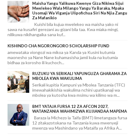
Maisha Yangu Yalikuwa Kwenye Giza Nikiwa Sijui
Mwelekeo Wala Milango Yangu Ya Baraka, Mpaka
Usomaji Wa Viganja Ulipofichua Siri Na Njia Zangu
Za Mafanikio
Kuishi bila kujua mwelekeo wa maisha yako ni
sawa na kusafiri gerezani au gizani bila taa. Kwa miaka mingi,
nilikuwa nikihangaika sana kuf...
KISHINDO CHA NGORONGORO SCHOLARSHIP FUND
amewataka viongozi wa mikoa ya Kanda ya Kusini kutumia
maonesho ya Nane Nane kuhamasisha jamii kula na kutumia
bidhaa za korosho ili kuchoch...
RUZUKU YA SERIKALI YAPUNGUZA GHARAMA ZA
MBOLEA KWA WAKULIMA
Serikali kupitia Kampuni ya Mbolea Tanzania (TFC)
imewahakikishia wakulima nchini upatikanaji wa
mbolea ya kutosha kwa msimu wa kilimo wa m...
BMT YATAJA FURSA 12 ZA AFCON 2027,
WATANZANIA WAHIMIZWA KUJIANDAA MAPEMA
Baraza la Michezo la Taifa (BMT) limetangaza fursa
12 zitakazotokana na Tanzania kuwa mwenyeji
mwenza wa Mashindano ya Mataifa ya Afrika A...