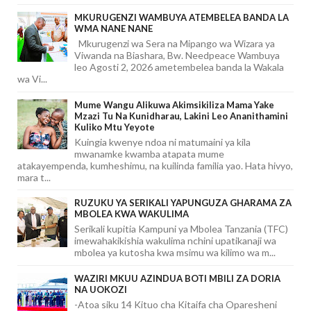
MKURUGENZI WAMBUYA ATEMBELEA BANDA LA
WMA NANE NANE
Mkurugenzi wa Sera na Mipango wa Wizara ya
Viwanda na Biashara, Bw. Needpeace Wambuya
leo Agosti 2, 2026 ametembelea banda la Wakala
wa Vi...
Mume Wangu Alikuwa Akimsikiliza Mama Yake
Mzazi Tu Na Kunidharau, Lakini Leo Ananithamini
Kuliko Mtu Yeyote
Kuingia kwenye ndoa ni matumaini ya kila
mwanamke kwamba atapata mume
atakayempenda, kumheshimu, na kuilinda familia yao. Hata hivyo,
mara t...
RUZUKU YA SERIKALI YAPUNGUZA GHARAMA ZA
MBOLEA KWA WAKULIMA
Serikali kupitia Kampuni ya Mbolea Tanzania (TFC)
imewahakikishia wakulima nchini upatikanaji wa
mbolea ya kutosha kwa msimu wa kilimo wa m...
WAZIRI MKUU AZINDUA BOTI MBILI ZA DORIA
NA UOKOZI
-Atoa siku 14 Kituo cha Kitaifa cha Oparesheni