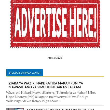
ZILIZOSOMWA ZAIDI
ZIARA YA WAZIRI NAPE KATIKA MAKAMPUNI YA
MAWASILIANO YA SIMU JIJINI DAR ES SALAAM
Waziri wa Habari, Mawasiliano na Teknolojia ya Habari, Mhe.
Nape Nnauye (Mb) akiagana na Mwenyekiti wa Bodi ya
Wakurugenzi wa Kampuni ya Maw...
TANZANIA YAZINDUA ALAMA YA UBORA YA