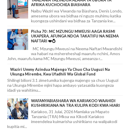
AFRIKA KUCHOCHEA BIASHARA
Naibu Waziri wa Viwanda na Biashara, Denis Londo,
amesema ubora wa bidhaa ni nguzo muhimu katika
kuongeza ushindani wa bidhaa za Tanzania kw...
Picha 70 : MC MZUNGU MWEUSI AAGA RASMI
UKAPERA, AFUNGA NDOA TAKATIFU NA NEEMA
NAFTARI ❤️💍
MC Mzungu Mweusi na Neema Naftari Mwandishi
wa habari na mshereheshaji maarufu nchini, Amos
John, maarufu kama MC Mzungu Mweusi, ameanza r...
Waziri Ummy Azindua Majengo Ya Chuo Cha Uuguzi Na
Ukunga Mirembe, Kwa Ufadhili Wa Global Fund
Shilingi bilioni 3.1 zimetumika kujenga majengo ya chuo Uuguzi
na Ukunga Mirembe mjini hapa ambayo yatasaidia kuongeza
idadi ya wahitimu...
WAFANYABIASHARA WA KARIAKOO WAAHIDI
KUSHIRIKIANA NA TRA KULIPA KODI KWA HIARI
Kariakoo, 31 Julai, 2026 Mamlaka ya Mapato
Tanzania (TRA) Mkoa wa Kikodi Kariakoo
imeendelea kuimarisha ushirikiano na walipakodi
kupitia mi...