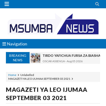


Navigation
BREAKING
TIRDO YAFICHUA FURSA ZA BIASHARA
NEWS
OSCAR ASSENGA
-
Aug 05 2026
WAKAGUZI WA MAFUTA WAIMARISHA UDHIBIT
Alex Sonna
-
Aug 05 2026
Home
Unlabelled
MAGAZETI YA LEO IJUMAA SEPTEMBER 03 2021
BARRICK NORTH MARA YAZIDI KUBOR
MSUMBA
-
Aug 05 2026
MAGAZETI YA LEO IJUMAA
WAKULIMA, WAFUGAJI, WAVUVI WAP
SEPTEMBER 03 2021
MSUMBA
-
Aug 05 2026
Shamba Langu La Hekari Kumi Lilikuwa H