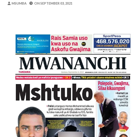
Zawadi
-
Aug 05 2026
MSUMBA
ON
SEPTEMBER 03, 2021
Mume Wangu Alipoteza Hamu Na Mimi Na
Zawadi
-
Aug 05 2026
Kila Pesa Niliyopata Ilikuwa Ikipotea K
Zawadi
-
Aug 05 2026
WAMILIKI VITUO VYA KULEA WATOT
OSCAR ASSENGA
-
Aug 05 2026
TARURA ARUSHA YAONGEZA KASI UJE
MSUMBA
-
Aug 05 2026
TANZANIA KUNUFAIKA NA SH. BILIONI 
OSCAR ASSENGA
-
Aug 05 2026