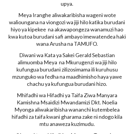
upya.
Meya Iranghe aliwakaribisha wageni wote
walioungana na viongozi wa jiji hilo katika burudani
hiyo ya kipekee na akawapongeza wanamuzi hao
kwa kutoa burudani safi ambayo imewatendea haki
wana Arusha na TAMUFO.
Diwani wa Kata ya Sakei Gerald Sebastian
alimuomba Meya na Mkurugenzi wa jiji hilo
kufungua burudani zilizosimama ili kuruhusu
mzunguko wa fedha na maadhimisho haya yawe
chachu ya kufungua burudani hizo.
Mhifadhi wa Hifadhi ya Taifa Ziwa Manyara
Kamishna Msaidizi Mwandamizi Dkt. Noelia
Myonga aliwakaribisha wananchi kutembelea
hifadhi za taifa kwani gharama zake ni ndogo kila
mtu anaweza kuzimudu.