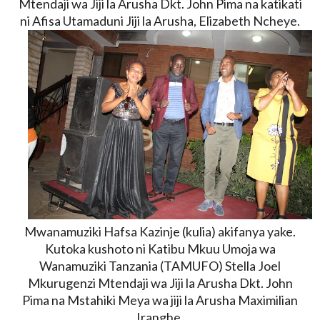
Mtendaji wa Jiji la Arusha Dkt. John Pima na katikati
ni Afisa Utamaduni Jiji la Arusha, Elizabeth Ncheye.
Mwanamuziki Hafsa Kazinje (kulia) akifanya yake.
Kutoka kushoto ni Katibu Mkuu Umoja wa
Wanamuziki Tanzania (TAMUFO) Stella Joel
Mkurugenzi Mtendaji wa Jiji la Arusha Dkt. John
Pima na Mstahiki Meya wa jiji la Arusha Maximilian
Iranghe.