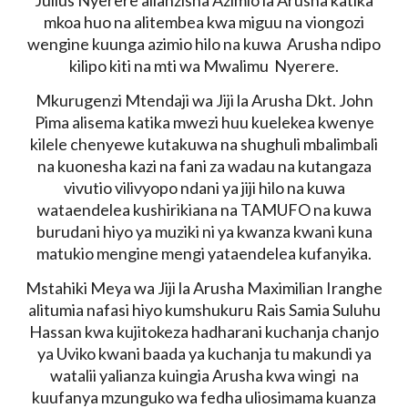
mkoa huo na alitembea kwa miguu na viongozi
wengine kuunga azimio hilo na kuwa Arusha ndipo
kilipo kiti na mti wa Mwalimu Nyerere.
Mkurugenzi Mtendaji wa Jiji la Arusha Dkt. John
Pima alisema katika mwezi huu kuelekea kwenye
kilele chenyewe kutakuwa na shughuli mbalimbali
na kuonesha kazi na fani za wadau na kutangaza
vivutio vilivyopo ndani ya jiji hilo na kuwa
wataendelea kushirikiana na TAMUFO na kuwa
burudani hiyo ya muziki ni ya kwanza kwani kuna
matukio mengine mengi yataendelea kufanyika.
Mstahiki Meya wa Jiji la Arusha Maximilian Iranghe
alitumia nafasi hiyo kumshukuru Rais Samia Suluhu
Hassan kwa kujitokeza hadharani kuchanja chanjo
ya Uviko kwani baada ya kuchanja tu makundi ya
watalii yalianza kuingia Arusha kwa wingi na
kuufanya mzunguko wa fedha uliosimama kuanza