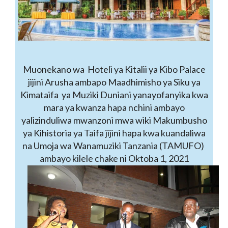
Muonekano wa Hoteli ya Kitalii ya Kibo Palace
jijini Arusha ambapo Maadhimisho ya Siku ya
Kimataifa ya Muziki Duniani yanayofanyika kwa
mara ya kwanza hapa nchini ambayo
yalizinduliwa mwanzoni mwa wiki Makumbusho
ya Kihistoria ya Taifa jijini hapa kwa kuandaliwa
na Umoja wa Wanamuziki Tanzania (TAMUFO)
ambayo kilele chake ni Oktoba 1, 2021