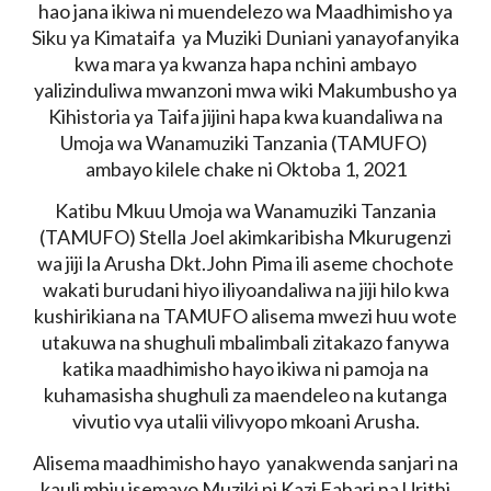
hao jana ikiwa ni muendelezo wa Maadhimisho ya
Siku ya Kimataifa ya Muziki Duniani yanayofanyika
kwa mara ya kwanza hapa nchini ambayo
yalizinduliwa mwanzoni mwa wiki Makumbusho ya
Kihistoria ya Taifa jijini hapa kwa kuandaliwa na
Umoja wa Wanamuziki Tanzania (TAMUFO)
ambayo kilele chake ni Oktoba 1, 2021
Katibu Mkuu Umoja wa Wanamuziki Tanzania
(TAMUFO) Stella Joel akimkaribisha Mkurugenzi
wa jiji la Arusha Dkt.John Pima ili aseme chochote
wakati burudani hiyo iliyoandaliwa na jiji hilo kwa
kushirikiana na TAMUFO alisema mwezi huu wote
utakuwa na shughuli mbalimbali zitakazo fanywa
katika maadhimisho hayo ikiwa ni pamoja na
kuhamasisha shughuli za maendeleo na kutanga
vivutio vya utalii vilivyopo mkoani Arusha.
Alisema maadhimisho hayo yanakwenda sanjari na
kauli mbiu isemayo Muziki ni Kazi Fahari na Urithi