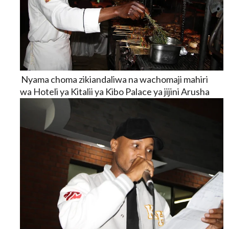
Nyama choma zikiandaliwa na wachomaji mahiri
wa
Hoteli ya Kitalii ya Kibo Palace ya jijini Arusha