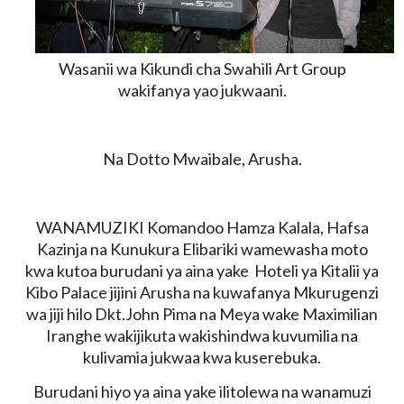
Wasanii wa Kikundi cha Swahili Art Group
wakifanya yao jukwaani.
Na Dotto Mwaibale, Arusha.
WANAMUZIKI Komandoo Hamza Kalala, Hafsa
Kazinja na Kunukura Elibariki wamewasha moto
kwa kutoa burudani ya aina yake Hoteli ya Kitalii ya
Kibo Palace jijini Arusha na kuwafanya Mkurugenzi
wa jiji hilo Dkt.John Pima na Meya wake Maximilian
Iranghe wakijikuta wakishindwa kuvumilia na
kulivamia jukwaa kwa kuserebuka.
Burudani hiyo ya aina yake ilitolewa na wanamuzi