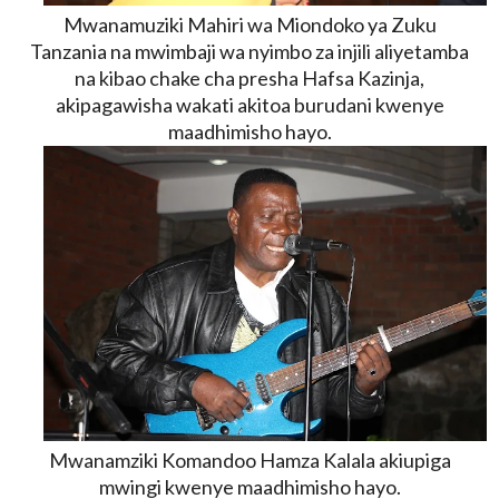
Mwanamuziki Mahiri wa Miondoko ya Zuku
Tanzania na mwimbaji wa nyimbo za injili aliyetamba
na kibao chake cha presha Hafsa Kazinja,
akipagawisha wakati akitoa burudani kwenye
maadhimisho hayo.
Mwanamziki
Komandoo Hamza Kalala akiupiga
mwingi
kwenye maadhimisho hayo.