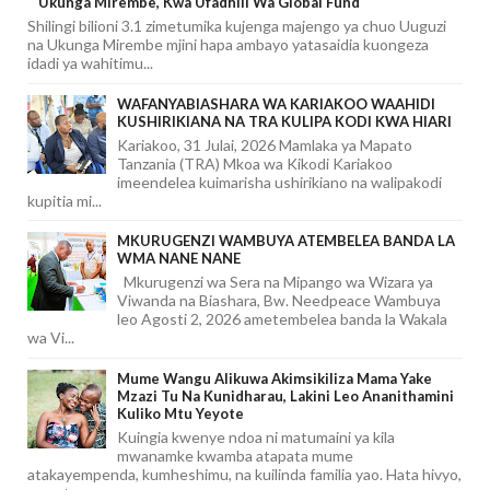
Ukunga Mirembe, Kwa Ufadhili Wa Global Fund
Shilingi bilioni 3.1 zimetumika kujenga majengo ya chuo Uuguzi
na Ukunga Mirembe mjini hapa ambayo yatasaidia kuongeza
idadi ya wahitimu...
WAFANYABIASHARA WA KARIAKOO WAAHIDI
KUSHIRIKIANA NA TRA KULIPA KODI KWA HIARI
Kariakoo, 31 Julai, 2026 Mamlaka ya Mapato
Tanzania (TRA) Mkoa wa Kikodi Kariakoo
imeendelea kuimarisha ushirikiano na walipakodi
kupitia mi...
MKURUGENZI WAMBUYA ATEMBELEA BANDA LA
WMA NANE NANE
Mkurugenzi wa Sera na Mipango wa Wizara ya
Viwanda na Biashara, Bw. Needpeace Wambuya
leo Agosti 2, 2026 ametembelea banda la Wakala
wa Vi...
Mume Wangu Alikuwa Akimsikiliza Mama Yake
Mzazi Tu Na Kunidharau, Lakini Leo Ananithamini
Kuliko Mtu Yeyote
Kuingia kwenye ndoa ni matumaini ya kila
mwanamke kwamba atapata mume
atakayempenda, kumheshimu, na kuilinda familia yao. Hata hivyo,