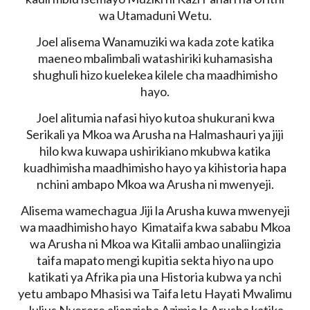
wa Utamaduni Wetu.
Joel alisema Wanamuziki wa kada zote katika
maeneo mbalimbali watashiriki kuhamasisha
shughuli hizo kuelekea kilele cha maadhimisho
hayo.
Joel alitumia nafasi hiyo kutoa shukurani kwa
Serikali ya Mkoa wa Arusha na Halmashauri ya jiji
hilo kwa kuwapa ushirikiano mkubwa katika
kuadhimisha maadhimisho hayo ya kihistoria hapa
nchini ambapo Mkoa wa Arusha ni mwenyeji.
Alisema wamechagua Jiji la Arusha kuwa mwenyeji
wa maadhimisho hayo Kimataifa kwa sababu Mkoa
wa Arusha ni Mkoa wa Kitalii ambao unaliingizia
taifa mapato mengi kupitia sekta hiyo na upo
katikati ya Afrika pia una Historia kubwa ya nchi
yetu ambapo Mhasisi wa Taifa letu Hayati Mwalimu
Julius Nyerere alianzisha Azimio la Arusha katika