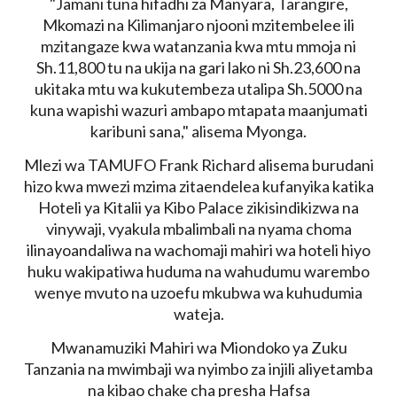
"Jamani tuna hifadhi za Manyara, Tarangire,
Mkomazi na Kilimanjaro njooni mzitembelee ili
mzitangaze kwa watanzania kwa mtu mmoja ni
Sh.11,800 tu na ukija na gari lako ni Sh.23,600 na
ukitaka mtu wa kukutembeza utalipa Sh.5000 na
kuna wapishi wazuri ambapo mtapata maanjumati
karibuni sana," alisema Myonga.
Mlezi wa TAMUFO Frank Richard alisema burudani
hizo kwa mwezi mzima zitaendelea kufanyika katika
Hoteli ya Kitalii ya Kibo Palace zikisindikizwa na
vinywaji, vyakula mbalimbali na nyama choma
ilinayoandaliwa na wachomaji mahiri wa hoteli hiyo
huku wakipatiwa huduma na wahudumu warembo
wenye mvuto na uzoefu mkubwa wa kuhudumia
wateja.
Mwanamuziki Mahiri wa Miondoko ya Zuku
Tanzania na mwimbaji wa nyimbo za injili aliyetamba
na kibao chake cha presha Hafsa