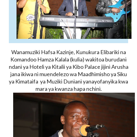
Wanamuziki Hafsa Kazinje, Kunukura Elibariki na
Komandoo Hamza Kalala (kulia) wakitoa burudani
ndani ya
Hoteli ya Kitalii ya Kibo Palace jijini Arusha
jana ikiwa ni muendelezo wa
Maadhimisho ya Siku
ya Kimataifa ya Muziki Duniani yanayofanyika kwa
mara ya kwanza hapa nchini.