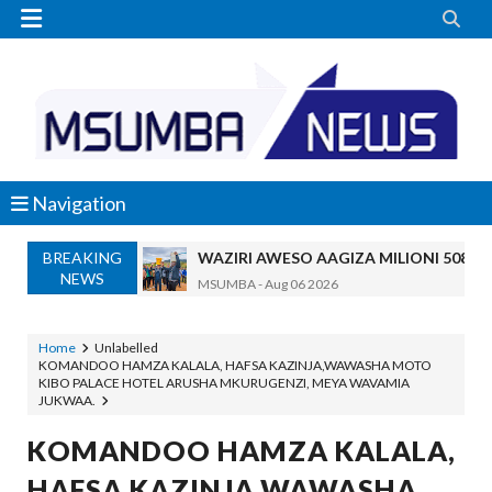


Navigation
BREAKING
WMA YAWAFUNDISHA WATOTO VIPIMO:
NEWS
MSUMBA
-
Aug 06 2026
TBS YAWAHIMIZA WAJASIRIAMALI K
OSCAR ASSENGA
-
Aug 06 2026
Home
Unlabelled
KOMANDOO HAMZA KALALA, HAFSA KAZINJA,WAWASHA MOTO
NAIBU KATIBU MKUU UJENZI ARIDHI
KIBO PALACE HOTEL ARUSHA MKURUGENZI, MEYA WAVAMIA
OSCAR ASSENGA
-
Aug 06 2026
JUKWAA.
DKT. MSONDE: TBA NI KITOVU CHA FURSA ZA U
KOMANDOO HAMZA KALALA,
Alex Sonna
-
Aug 06 2026
NAIBU WAZIRI MAHUNDI ASHIRIKI MAP
HAFSA KAZINJA,WAWASHA