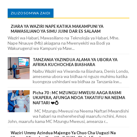
ZILIZOSOMWA ZAIDI
ZIARA YA WAZIRI NAPE KATIKA MAKAMPUNI YA
MAWASILIANO YA SIMU JIJINI DAR ES SALAAM
Waziri wa Habari, Mawasiliano na Teknolojia ya Habari, Mhe.
Nape Nnauye (Mb) akiagana na Mwenyekiti wa Bodi ya
Wakurugenzi wa Kampuni ya Maw...
TANZANIA YAZINDUA ALAMA YA UBORA YA
AFRIKA KUCHOCHEA BIASHARA
Naibu Waziri wa Viwanda na Biashara, Denis Londo,
amesema ubora wa bidhaa ni nguzo muhimu katika
kuongeza ushindani wa bidhaa za Tanzania kw...
Picha 70 : MC MZUNGU MWEUSI AAGA RASMI
UKAPERA, AFUNGA NDOA TAKATIFU NA NEEMA
NAFTARI ❤️💍
MC Mzungu Mweusi na Neema Naftari Mwandishi
wa habari na mshereheshaji maarufu nchini, Amos
John, maarufu kama MC Mzungu Mweusi, ameanza r...
Waziri Ummy Azindua Majengo Ya Chuo Cha Uuguzi Na