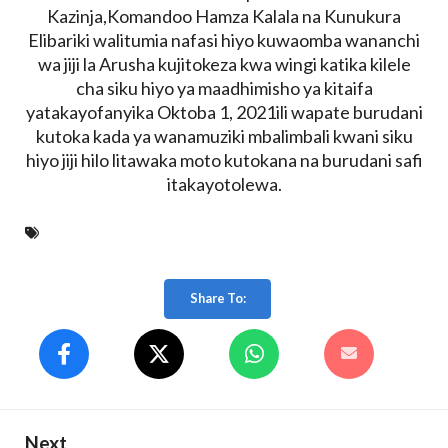
Kazinja,Komandoo Hamza Kalala na Kunukura
Elibariki walitumia nafasi hiyo kuwaomba wananchi
wa jiji la Arusha kujitokeza kwa wingi katika kilele
cha siku hiyo ya maadhimisho ya kitaifa
yatakayofanyika Oktoba 1, 2021ili wapate burudani
kutoka kada ya wanamuziki mbalimbali kwani siku
hiyo jiji hilo litawaka moto kutokana na burudani safi
itakayotolewa.
Share To:
Next