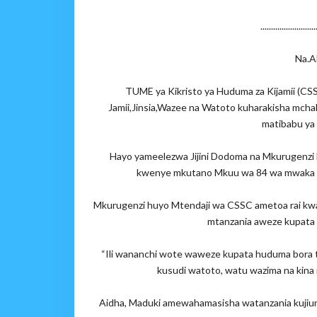
..........................
Na.A
TUME ya Kikristo ya Huduma za Kijamii (CSS
Jamii,Jinsia,Wazee na Watoto kuharakisha mchak
matibabu ya
Hayo yameelezwa Jijini Dodoma na Mkurugenzi
kwenye mkutano Mkuu wa 84 wa mwaka w
Mkurugenzi huyo Mtendaji wa CSSC ametoa rai kwa S
mtanzania aweze kupata 
“Ili wananchi wote waweze kupata huduma bora tu
kusudi watoto, watu wazima na kin
Aidha, Maduki amewahamasisha watanzania kujiunga 