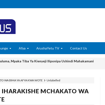
Bunge
Afya
ArushaYetu TV
Contact Us
huluma, Mpaka Tiba Ya Kienyeji Iliponipa Ushindi Mahakamani
EKNOLOJIA YA NYUKLIA KUKUZA KILIMO, MIFUGO NA VIWANDA
ATO WA BIMA YA AFYA KWA WOTE
Unlabelled
 ZA SERIKALI KUHAMASISHA MATUMIZI YA NISHATI SAFI YA KU
I IHARAKISHE MCHAKATO WA
 KUANZISHA KLABU ZA VIPIMO SHULENI
TE