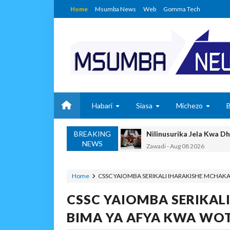
Home
Msumba News
Web
Gomma Tech
Habari
Siasa
Michezo
BREAKING
Nilinusurika Jela Kwa D
NEWS
Zawadi
-
Aug 08 2026
TANZANIA YAANGAZA T
OKULY BLOG
-
Aug 08 2026
Home
CSSC YAIOMBA SERIKALI IHARAKISHE MCHAK
MGALU APONGEZA HATUA
CSSC YAIOMBA SERIKAL
MSUMBA
-
Aug 08 2026
WMA YAPONGEZWA KWA
BIMA YA AFYA KWA WO
OKULY BLOG
-
Aug 08 2026