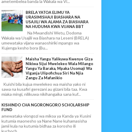
ametembelea banda la Wakala wa Vi...
BRELA YATOA ELIMU YA
URASIMISHAJI BIASHARA NA
USAJILI WA ALAMA ZA BIASHARA
NA HUDUMA KWA VIJANA BBT
Na Mwandishi Wetu, Dodoma
Wakala wa Usajili wa Biashara na Leseni (BRELA)
umewataka vijana wanaoshiriki mpango wa
Kujenga kesho bora (Bu...
Maisha Yangu Yalikuwa Kwenye Giza
Nikiwa Sijui Mwelekeo Wala Milango
Yangu Ya Baraka, Mpaka Usomaji Wa
Viganja Ulipofichua Siri Na Njia
Zangu Za Mafanikio
Kuishi bila kujua mwelekeo wa maisha yako ni
sawa na kusafiri gerezani au gizani bila taa. Kwa
miaka mingi, nilikuwa nikihangaika sana kuf...
KISHINDO CHA NGORONGORO SCHOLARSHIP
FUND
amewataka viongozi wa mikoa ya Kanda ya Kusini
kutumia maonesho ya Nane Nane kuhamasisha
jamii kula na kutumia bidhaa za korosho ili
kuchoch...