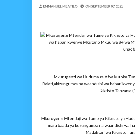
TBS Yaendelea Kutoa El
EMMANUEL MBATILO
ON
SEPTEMBER 07, 2021
OSCAR ASSENGA
-
Aug 08 202
UVCCM Moshi Vijijini Yai
MSUMBA
-
Aug 08 2026
WRRB YAJA NA UBUNIFU KWENY
Mkurugenzi Mtendaji wa Tume ya Kikristo ya Hu
Alex Sonna
-
Aug 08 2026
wa habari kwenye Mkutano Mkuu wa 84 wa Mw
WMA YAPONGEZWA KWA
unaofa
MSUMBA
-
Aug 08 2026
PROF. SHEMDOE AHAIDI
MSUMBA
-
Aug 08 2026
Mkurugenzi wa Huduma za Afya kutoka Tume
Niliteswa Na Ndoto Za K
Balati,akizungumza na waandishi wa habari kw
Zawadi
-
Aug 08 2026
Kikristo Tanzania 
Mkurugenzi Mtendaji wa Tume ya Kikristo ya Hudum
mara baada ya kuzungumza na waandishi wa 
Madaktari wa Kikristo Tan