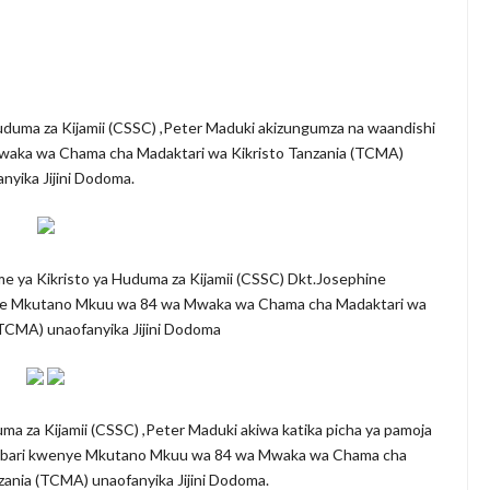
imu Ya Uthibitishaji Ubora Wa Bidhaa Nanenane Morogoro
6
karibisha Jamii Kuadhimisha Siku Ya Vijana Duniani
E ZAO LA PARACHICHI
duma za Kijamii (CSSC) ,Peter Maduki akizungumza na waandishi
aka wa Chama cha Madaktari wa Kikristo Tanzania (TCMA)
 KUANZISHA KLABU ZA VIPIMO SHULENI
nyika Jijini Dodoma.
 TAMISEMI KUTEKELEZA KIKAMILIFU JUKUMU LA USIMAMIZI WA
 ya Kikristo ya Huduma za Kijamii (CSSC) Dkt.Josephine
utisha Usiku, Mpaka Kinga Imara Ilipofagia Majini Yote Nyumbani
enye Mkutano Mkuu wa 84 wa Mwaka wa Chama cha Madaktari wa
(TCMA) unaofanyika Jijini Dodoma
a za Kijamii (CSSC) ,Peter Maduki akiwa katika picha ya pamoja
habari kwenye Mkutano Mkuu wa 84 wa Mwaka wa Chama cha
zania (TCMA) unaofanyika Jijini Dodoma.