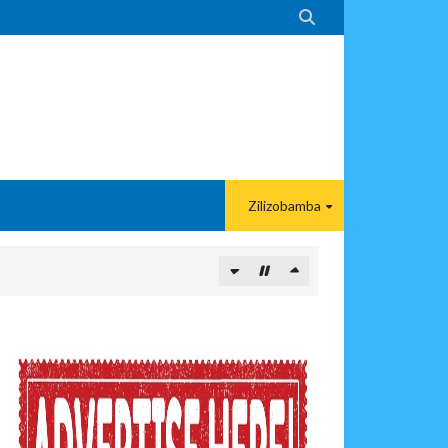

Zilizobamba
PIKIA