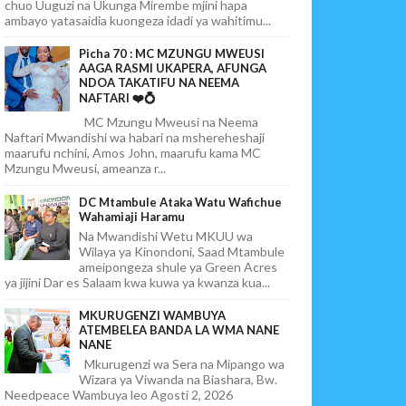
chuo Uuguzi na Ukunga Mirembe mjini hapa
ambayo yatasaidia kuongeza idadi ya wahitimu...
Picha 70 : MC MZUNGU MWEUSI
AAGA RASMI UKAPERA, AFUNGA
NDOA TAKATIFU NA NEEMA
NAFTARI ❤️💍
MC Mzungu Mweusi na Neema
Naftari Mwandishi wa habari na mshereheshaji
maarufu nchini, Amos John, maarufu kama MC
Mzungu Mweusi, ameanza r...
DC Mtambule Ataka Watu Wafichue
Wahamiaji Haramu
Na Mwandishi Wetu MKUU wa
Wilaya ya Kinondoni, Saad Mtambule
ameipongeza shule ya Green Acres
ya jijini Dar es Salaam kwa kuwa ya kwanza kua...
MKURUGENZI WAMBUYA
ATEMBELEA BANDA LA WMA NANE
NANE
Mkurugenzi wa Sera na Mipango wa
Wizara ya Viwanda na Biashara, Bw.
Needpeace Wambuya leo Agosti 2, 2026