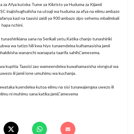
a Afya kutoka Tume ya Kikristo ya Huduma za Kijamii
C inajishughulisha na utoaji wa huduma za afya na elimu ambazo
anya kazi na taasisi zaidi ya 900 ambazo zipo sehemu mbalimbali
hapa nchini.
i tunashirikiana sana na Serikali yetu.Katika chanjo tunashiriki
ukubwa wa tatizo hili kwa hiyo tunaendelea kuihamasisha jamii
uhakikisha wananchi wanapata taarifa sahihi,”amesema.
kwa kupitia Taasisi zao wameendelea kuwahamasisha viongozi wa
uwezo ili jamii ione umuhimu wa kuchanja.
nawataka kuendelea kutoa elimu na sisi tunawajengea uwezo ili
elimu ni muhimu sana katika jamii,”amesema