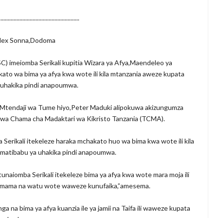
.......................................................
lex Sonna,Dodoma
C) imeiomba Serikali kupitia Wizara ya Afya,Maendeleo ya
ato wa bima ya afya kwa wote ili kila mtanzania aweze kupata
 uhakika pindi anapoumwa.
 Mtendaji wa Tume hiyo,Peter Maduki alipokuwa akizungumza
a Chama cha Madaktari wa Kikristo Tanzania (TCMA).
erikali itekeleze haraka mchakato huo wa bima kwa wote ili kila
matibabu ya uhakika pindi anapoumwa.
naiomba Serikali itekeleze bima ya afya kwa wote mara moja ili
a mama na watu wote waweze kunufaika,”amesema.
na bima ya afya kuanzia ile ya jamii na Taifa ili waweze kupata