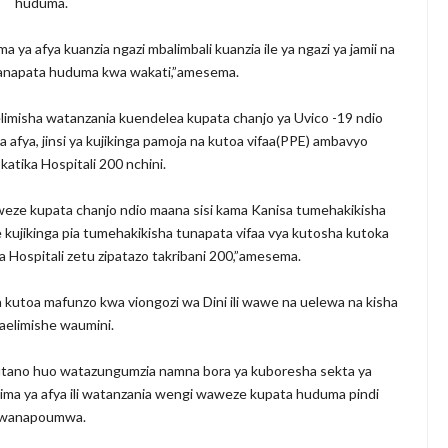
huduma.
a afya kuanzia ngazi mbalimbali kuanzia ile ya ngazi ya jamii na
 wanapata huduma kwa wakati,”amesema.
isha watanzania kuendelea kupata chanjo ya Uvico -19 ndio
ya, jinsi ya kujikinga pamoja na kutoa vifaa(PPE) ambavyo
atika Hospitali 200 nchini.
e kupata chanjo ndio maana sisi kama Kanisa tumehakikisha
ujikinga pia tumehakikisha tunapata vifaa vya kutosha kutoka
 Hospitali zetu zipatazo takribani 200,”amesema.
toa mafunzo kwa viongozi wa Dini ili wawe na uelewa na kisha
elimishe waumini.
tano huo watazungumzia namna bora ya kuboresha sekta ya
bima ya afya ili watanzania wengi waweze kupata huduma pindi
wanapoumwa.