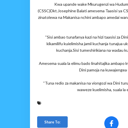
Kwa upande wake Mkurugenzi wa Huduma z
(CSSC)Dkt.Josephine Balati amesema Taasisi ya CSS
zinatolewa na Makanisa nchini ambapo amedai wanaf
“Sisi ambao tunafanya kazi na hizi taasisi za Din
kikamilifu kuielimisha jamii kuchanja tunajua 
kuchanja.Sisi tumeshirikiana na wadau k
Amesema suala la elimu bado linahitajika ambapo 
Dini pamoja na kuwajengea 
“Tuna redio za makanisa na viongozi wa Dini tu
waweze kuelimisha, suala la 
Share To: