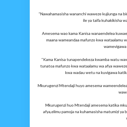
“Nawahamasisha wananchi waweze kujiunga na bima y
ile ya taifa kuhakikisha
Amesema wao kama Kanisa wanaendelea kuwaelim
maana wameandaa mafunzo kwa wataalamu wa af
wamevigawa k
“Kama Kanisa tunapendekeza kwamba watu wawez
tunatoa mafunzo kwa wataalamu wa afya waweze k
kwa wadau wetu na kuvigawa katika
Mkurugenzi Mtendaji huyo amesema wameendelea ku
wawa
Mkurugenzi huo Mtendaji amesema katika mku
afya,elimu pamoja na kuhamasisha matumizi ya 