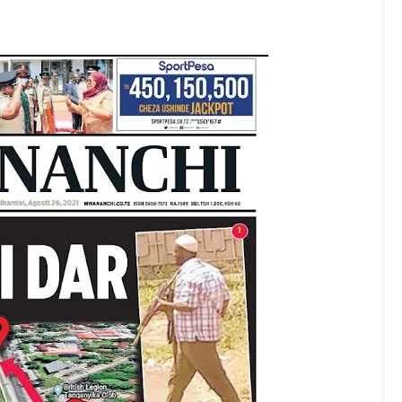
 NA KUWAAGA WAJUMBE WA BODI MNMA WALIOMALIZA MUDA
ELIMU, AMANI KUPEWA KIPAUMBELE ITILIMA
O HABARI YA DODOMA.
 MAZENGO WATOA ELIMU YA VIPIMO KWA NAIBU WAZIRI LOND
 YA FEDHA WATAKIWA KUZINGATIA WELEDI NA MAADILI KATI
EZO CHA FAIDA REJEA YA DHAMANA ZA SERIKALI KUBORESHA UW
6