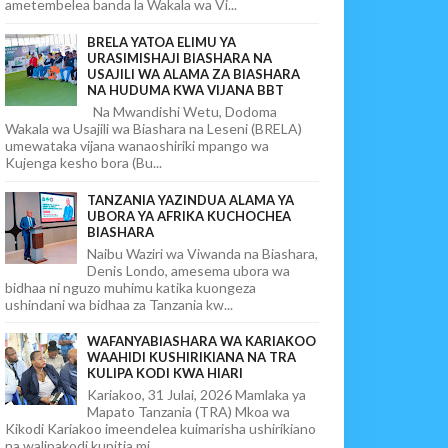
ametembelea banda la Wakala wa Vi...
BRELA YATOA ELIMU YA
URASIMISHAJI BIASHARA NA
USAJILI WA ALAMA ZA BIASHARA
NA HUDUMA KWA VIJANA BBT
Na Mwandishi Wetu, Dodoma
Wakala wa Usajili wa Biashara na Leseni (BRELA)
umewataka vijana wanaoshiriki mpango wa
Kujenga kesho bora (Bu...
TANZANIA YAZINDUA ALAMA YA
UBORA YA AFRIKA KUCHOCHEA
BIASHARA
Naibu Waziri wa Viwanda na Biashara,
Denis Londo, amesema ubora wa
bidhaa ni nguzo muhimu katika kuongeza
ushindani wa bidhaa za Tanzania kw...
WAFANYABIASHARA WA KARIAKOO
WAAHIDI KUSHIRIKIANA NA TRA
KULIPA KODI KWA HIARI
Kariakoo, 31 Julai, 2026 Mamlaka ya
Mapato Tanzania (TRA) Mkoa wa
Kikodi Kariakoo imeendelea kuimarisha ushirikiano
na walipakodi kupitia mi...