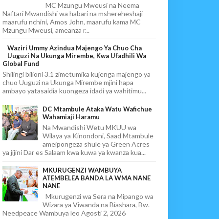
MC Mzungu Mweusi na Neema
Naftari Mwandishi wa habari na mshereheshaji
maarufu nchini, Amos John, maarufu kama MC
Mzungu Mweusi, ameanza r...
Waziri Ummy Azindua Majengo Ya Chuo Cha
Uuguzi Na Ukunga Mirembe, Kwa Ufadhili Wa
Global Fund
Shilingi bilioni 3.1 zimetumika kujenga majengo ya
chuo Uuguzi na Ukunga Mirembe mjini hapa
ambayo yatasaidia kuongeza idadi ya wahitimu...
DC Mtambule Ataka Watu Wafichue
Wahamiaji Haramu
Na Mwandishi Wetu MKUU wa
Wilaya ya Kinondoni, Saad Mtambule
ameipongeza shule ya Green Acres
ya jijini Dar es Salaam kwa kuwa ya kwanza kua...
MKURUGENZI WAMBUYA
ATEMBELEA BANDA LA WMA NANE
NANE
Mkurugenzi wa Sera na Mipango wa
Wizara ya Viwanda na Biashara, Bw.
Needpeace Wambuya leo Agosti 2, 2026