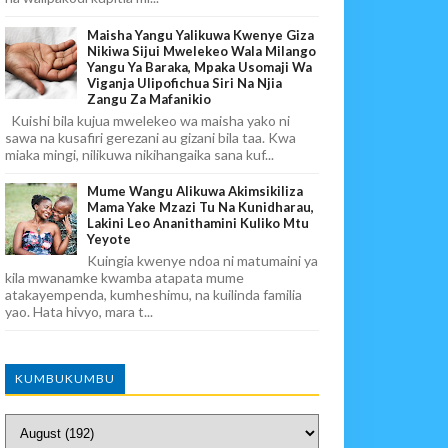
Maisha Yangu Yalikuwa Kwenye Giza
Nikiwa Sijui Mwelekeo Wala Milango
Yangu Ya Baraka, Mpaka Usomaji Wa
Viganja Ulipofichua Siri Na Njia
Zangu Za Mafanikio
Kuishi bila kujua mwelekeo wa maisha yako ni
sawa na kusafiri gerezani au gizani bila taa. Kwa
miaka mingi, nilikuwa nikihangaika sana kuf...
Mume Wangu Alikuwa Akimsikiliza
Mama Yake Mzazi Tu Na Kunidharau,
Lakini Leo Ananithamini Kuliko Mtu
Yeyote
Kuingia kwenye ndoa ni matumaini ya
kila mwanamke kwamba atapata mume
atakayempenda, kumheshimu, na kuilinda familia
yao. Hata hivyo, mara t...
KUMBUKUMBU