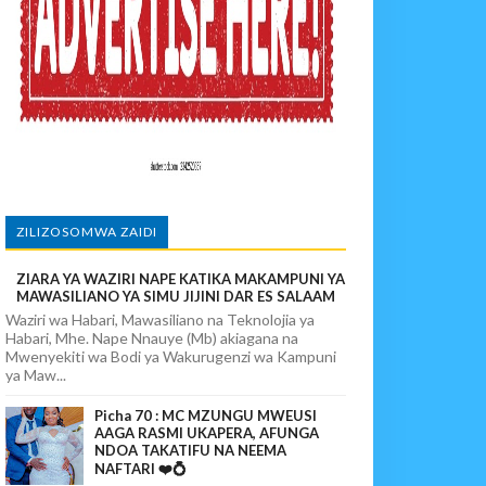
 WAO
O NANE NANE
KA UTOAJI WA HUDUMA NANENANE
ZILIZOSOMWA ZAIDI
ZIARA YA WAZIRI NAPE KATIKA MAKAMPUNI YA
EKEZAJI
MAWASILIANO YA SIMU JIJINI DAR ES SALAAM
Waziri wa Habari, Mawasiliano na Teknolojia ya
Habari, Mhe. Nape Nnauye (Mb) akiagana na
Mwenyekiti wa Bodi ya Wakurugenzi wa Kampuni
ya Maw...
Picha 70 : MC MZUNGU MWEUSI
AAGA RASMI UKAPERA, AFUNGA
NDOA TAKATIFU NA NEEMA
NAFTARI ❤️💍