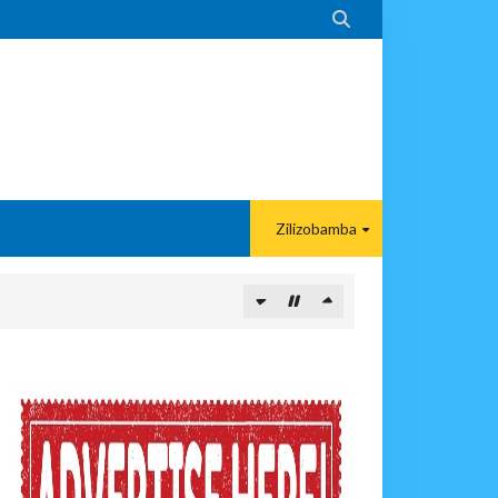

Zilizobamba
 KAZINI
NENANE