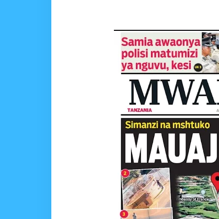
WASIRA AWAPONGEZA
MSUMBA
-
Aug 07 2026
AKWILAPO ATOA WITO 
MSUMBA
-
Aug 07 2026
UTALII KIDIJITALI NDI
MSUMBA
-
Aug 07 2026
WANAFUNZI WA MTEMI
MSUMBA
-
Aug 07 2026
WATUMISHI WA WIZARA
MSUMBA
-
Aug 07 2026
BOT YAZINDUA KIELEL
OSCAR ASSENGA
-
Aug 07 202