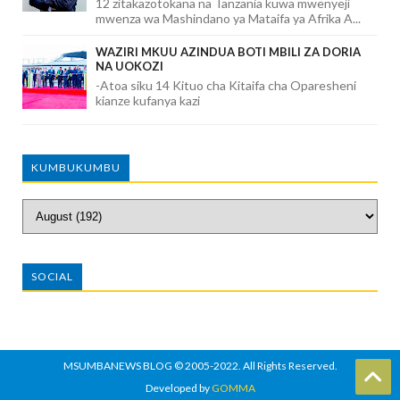
12 zitakazotokana na Tanzania kuwa mwenyeji
mwenza wa Mashindano ya Mataifa ya Afrika A...
WAZIRI MKUU AZINDUA BOTI MBILI ZA DORIA
NA UOKOZI
-Atoa siku 14 Kituo cha Kitaifa cha Oparesheni
kianze kufanya kazi
KUMBUKUMBU
SOCIAL
MSUMBANEWS BLOG
© 2005-2022. All Rights Reserved.
Developed by
GOMMA