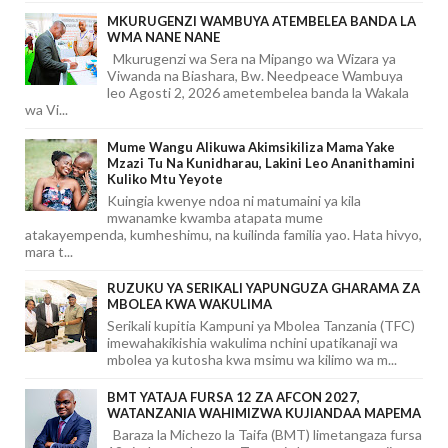
MKURUGENZI WAMBUYA ATEMBELEA BANDA LA
WMA NANE NANE
Mkurugenzi wa Sera na Mipango wa Wizara ya
Viwanda na Biashara, Bw. Needpeace Wambuya
leo Agosti 2, 2026 ametembelea banda la Wakala
wa Vi...
Mume Wangu Alikuwa Akimsikiliza Mama Yake
Mzazi Tu Na Kunidharau, Lakini Leo Ananithamini
Kuliko Mtu Yeyote
Kuingia kwenye ndoa ni matumaini ya kila
mwanamke kwamba atapata mume
atakayempenda, kumheshimu, na kuilinda familia yao. Hata hivyo,
mara t...
RUZUKU YA SERIKALI YAPUNGUZA GHARAMA ZA
MBOLEA KWA WAKULIMA
Serikali kupitia Kampuni ya Mbolea Tanzania (TFC)
imewahakikishia wakulima nchini upatikanaji wa
mbolea ya kutosha kwa msimu wa kilimo wa m...
BMT YATAJA FURSA 12 ZA AFCON 2027,
WATANZANIA WAHIMIZWA KUJIANDAA MAPEMA
Baraza la Michezo la Taifa (BMT) limetangaza fursa