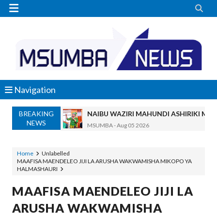


Navigation
BREAKING
NAIBU WAZIRI MAHUNDI ASHIRIKI MAP
NEWS
MSUMBA
-
Aug 05 2026
WMA YAENDELEA KUTOA ELIMU YA V
MSUMBA
-
Aug 05 2026
Home
Unlabelled
MAAFISA MAENDELEO JIJI LA ARUSHA WAKWAMISHA MIKOPO YA
KISHINDO CHA NGORONGORO SCHOLARSHIP
HALMASHAURI
Alex Sonna
-
Aug 05 2026
KAULIMBIU YA PSSSF YA ‘TUNALIPA J
MAAFISA MAENDELEO JIJI LA
OSCAR ASSENGA
-
Aug 05 2026
ARUSHA WAKWAMISHA
TANZANIA KUNUFAIKA NA SH. BILIONI 