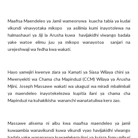
Maafisa Maendeleo ya Jamii wameonywa kuacha tabia ya kudai
vikundi vinavyotaka mikopo ya asilimia kumi inayotolewa na
halmashauri ya Jiji la Arusha kuwa havijakidhi viwango badala
yake watoe elimu juu ya mikopo wanayotoa sanjari na
urejeshwaji wa fedha kwa wakati.
Hayo yamejiri kwenye ziara ya Kamati ya Siasa Wilaya chini ya
Mwenyekiti wa Chama cha Mapinduzi (CCM) Wilaya ya Arusha
Mjini, Joseph Massawe wakati wa ukaguzi wa miradi mbalimbali
ya maendeleo inayotekelezwa kupitia ilani ya chama cha
Mapinduzi na kuhakikisha wananchi wanatatuliwa kero zao.
Massawe alisema ni aibu kwa maafisa maendeleo ya jamii
kuwaambia wanavikundi kuwa vikundi vyao havijakidhi viwango
badala yake wanapaswa kuwaelekeza jinsi ya kujaza fomu,mihuri