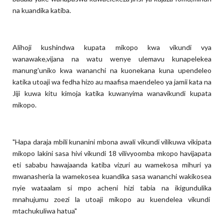
na kuandika katiba.
Alihoji kushindwa kupata mikopo kwa vikundi vya
wanawake,vijana na watu wenye ulemavu kunapelekea
manung'uniko kwa wananchi na kuonekana kuna upendeleo
katika utoaji wa fedha hizo au maafisa maendeleo ya jamii kata na
Jiji kuwa kitu kimoja katika kuwanyima wanavikundi kupata
mikopo.
"Hapa daraja mbili kunanini mbona awali vikundi vilikuwa vikipata
mikopo lakini sasa hivi vikundi 18 vilivyoomba mkopo havijapata
eti sababu hawajaanda katiba vizuri au wamekosa mihuri ya
mwanasheria la wamekosea kuandika sasa wananchi wakikosea
nyie wataalam si mpo acheni hizi tabia na ikigundulika
mnahujumu zoezi la utoaji mikopo au kuendelea vikundi
mtachukuliwa hatua"