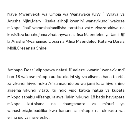
Naye Mwenyekiti wa Umoja wa Wanawake (UWT) Wilaya ya
Arusha Mjini,Mary Kisaka alihoji kwanini wanavikundi wakose
mikopo ilhali wameshakamilisha taratibu zote zinazotakiwa na
kusisitiza kunahujuma zinafanywa na afisa Maendeleo ya Jamii Jiji
la Arusha,Mwanamsiu Dossi na Afisa Maendeleo Kata ya Daraja
Mbili,Cresensia Shine
Ambapo Dossi alipopewa nafasi ili aeleze kwanini wanavikundi
hao 18 wakose mikopo au kutokidhi vigezo alisema hana taarifa
za vikundi hivyo huku Afisa maendeleo wa jamii kata hiyo shine
alisema vikundi vitatu tu ndio vipo katika hatua ya kupata
mikopo sababu vilitangulia awali lakini vikundi 18 bado havijapata
mikopo kutokana na changamoto za mihuri ya
wanasheria,kubadilika kwa kanuni za mikopo na ukosefu wa
elimu juu ya marejesho.