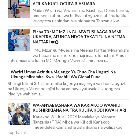
AFRIKA KUCHOCHEA BIASHARA
Naibu Waziri wa Viwanda na Biashara, Denis Londo,
amesema ubora wa bidhaa ni nguzo muhimu katika
kuongeza ushindani wa bidhaa za Tanzania kw...
Picha 70 : MC MZUNGU MWEUSI AAGA RASMI
UKAPERA, AFUNGA NDOA TAKATIFU NA NEEMA
NAFTARI ❤️💍
MC Mzungu Mweusi na Neema Naftari Mwandishi
wa habari na mshereheshaji maarufu nchini, Amos
John, maarufu kama MC Mzungu Mweusi, ameanza r...
Waziri Ummy Azindua Majengo Ya Chuo Cha Uuguzi Na
Ukunga Mirembe, Kwa Ufadhili Wa Global Fund
Shilingi bilioni 3.1 zimetumika kujenga majengo ya chuo Uuguzi
na Ukunga Mirembe mjini hapa ambayo yatasaidia kuongeza
idadi ya wahitimu...
WAFANYABIASHARA WA KARIAKOO WAAHIDI
KUSHIRIKIANA NA TRA KULIPA KODI KWA HIARI
Kariakoo, 31 Julai, 2026 Mamlaka ya Mapato
Tanzania (TRA) Mkoa wa Kikodi Kariakoo
imeendelea kuimarisha ushirikiano na walipakodi
kupitia mi...