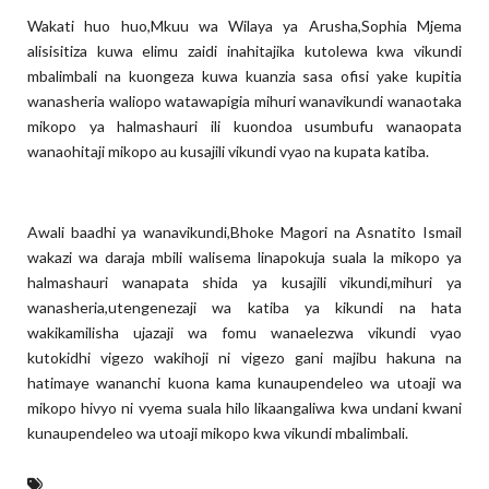
Wakati huo huo,Mkuu wa Wilaya ya Arusha,Sophia Mjema
alisisitiza kuwa elimu zaidi inahitajika kutolewa kwa vikundi
mbalimbali na kuongeza kuwa kuanzia sasa ofisi yake kupitia
wanasheria waliopo watawapigia mihuri wanavikundi wanaotaka
mikopo ya halmashauri ili kuondoa usumbufu wanaopata
wanaohitaji mikopo au kusajili vikundi vyao na kupata katiba.
Awali baadhi ya wanavikundi,Bhoke Magori na Asnatito Ismail
wakazi wa daraja mbili walisema linapokuja suala la mikopo ya
halmashauri wanapata shida ya kusajili vikundi,mihuri ya
wanasheria,utengenezaji wa katiba ya kikundi na hata
wakikamilisha ujazaji wa fomu wanaelezwa vikundi vyao
kutokidhi vigezo wakihoji ni vigezo gani majibu hakuna na
hatimaye wananchi kuona kama kunaupendeleo wa utoaji wa
mikopo hivyo ni vyema suala hilo likaangaliwa kwa undani kwani
kunaupendeleo wa utoaji mikopo kwa vikundi mbalimbali.