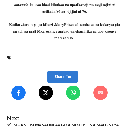
watanufaika kwa kiasi kikubwa na upatikanaji wa maji mjini ni
asilimia 86 na vijijini ni 76.
Katika ziara hiyo ya kikazi ,MaryPrisca alitembelea na kukagua pia
mradi wa maji Mkerezange ambao umekamilika na upo kwenye
matazamio .
Share To:
Next
MHANDISI MASAUNI AAGIZA MIKOPO NA MADENI YA