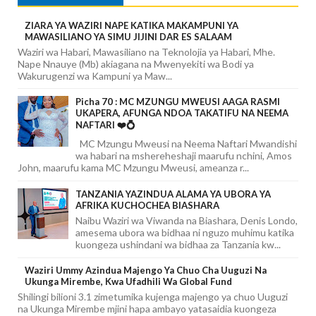
ZIARA YA WAZIRI NAPE KATIKA MAKAMPUNI YA
MAWASILIANO YA SIMU JIJINI DAR ES SALAAM
Waziri wa Habari, Mawasiliano na Teknolojia ya Habari, Mhe.
Nape Nnauye (Mb) akiagana na Mwenyekiti wa Bodi ya
Wakurugenzi wa Kampuni ya Maw...
Picha 70 : MC MZUNGU MWEUSI AAGA RASMI
UKAPERA, AFUNGA NDOA TAKATIFU NA NEEMA
NAFTARI ❤️💍
MC Mzungu Mweusi na Neema Naftari Mwandishi
wa habari na mshereheshaji maarufu nchini, Amos
John, maarufu kama MC Mzungu Mweusi, ameanza r...
TANZANIA YAZINDUA ALAMA YA UBORA YA
AFRIKA KUCHOCHEA BIASHARA
Naibu Waziri wa Viwanda na Biashara, Denis Londo,
amesema ubora wa bidhaa ni nguzo muhimu katika
kuongeza ushindani wa bidhaa za Tanzania kw...
Waziri Ummy Azindua Majengo Ya Chuo Cha Uuguzi Na
Ukunga Mirembe, Kwa Ufadhili Wa Global Fund
Shilingi bilioni 3.1 zimetumika kujenga majengo ya chuo Uuguzi
na Ukunga Mirembe mjini hapa ambayo yatasaidia kuongeza