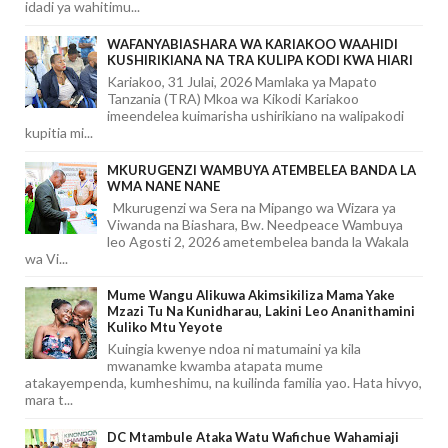
idadi ya wahitimu...
WAFANYABIASHARA WA KARIAKOO WAAHIDI
KUSHIRIKIANA NA TRA KULIPA KODI KWA HIARI
Kariakoo, 31 Julai, 2026 Mamlaka ya Mapato
Tanzania (TRA) Mkoa wa Kikodi Kariakoo
imeendelea kuimarisha ushirikiano na walipakodi
kupitia mi...
MKURUGENZI WAMBUYA ATEMBELEA BANDA LA
WMA NANE NANE
Mkurugenzi wa Sera na Mipango wa Wizara ya
Viwanda na Biashara, Bw. Needpeace Wambuya
leo Agosti 2, 2026 ametembelea banda la Wakala
wa Vi...
Mume Wangu Alikuwa Akimsikiliza Mama Yake
Mzazi Tu Na Kunidharau, Lakini Leo Ananithamini
Kuliko Mtu Yeyote
Kuingia kwenye ndoa ni matumaini ya kila
mwanamke kwamba atapata mume
atakayempenda, kumheshimu, na kuilinda familia yao. Hata hivyo,
mara t...
DC Mtambule Ataka Watu Wafichue Wahamiaji