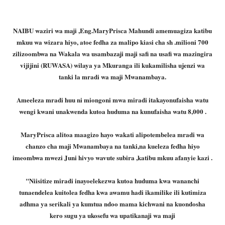
NAIBU waziri wa maji ,Eng.MaryPrisca Mahundi amemuagiza katibu
mkuu wa wizara hiyo, atoe fedha za malipo kiasi cha sh .milioni 700
zilizoombwa na Wakala wa usambazaji maji safi na usafi wa mazingira
vijijini (RUWASA) wilaya ya Mkuranga ili kukamilisha ujenzi wa
tanki la mradi wa maji Mwanambaya.
Ameeleza mradi huu ni miongoni mwa miradi itakayonufaisha watu
wengi kwani unakwenda kutoa huduma na kunufaisha watu 8,000 .
MaryPrisca alitoa maagizo hayo wakati alipotembelea mradi wa
chanzo cha maji Mwanambaya na tanki,na kueleza fedha hiyo
imeombwa mwezi Juni hivyo wavute subira ,katibu mkuu afanyie kazi .
"Niisitize miradi inayoelekezwa kutoa huduma kwa wananchi
tunaendelea kuitolea fedha kwa awamu hadi ikamilike ili kutimiza
adhma ya serikali ya kumtua ndoo mama kichwani na kuondosha
kero sugu ya ukosefu wa upatikanaji wa maji