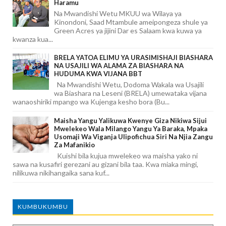
Haramu
Na Mwandishi Wetu MKUU wa Wilaya ya
Kinondoni, Saad Mtambule ameipongeza shule ya
Green Acres ya jijini Dar es Salaam kwa kuwa ya
kwanza kua...
BRELA YATOA ELIMU YA URASIMISHAJI BIASHARA
NA USAJILI WA ALAMA ZA BIASHARA NA
HUDUMA KWA VIJANA BBT
Na Mwandishi Wetu, Dodoma Wakala wa Usajili
wa Biashara na Leseni (BRELA) umewataka vijana
wanaoshiriki mpango wa Kujenga kesho bora (Bu...
Maisha Yangu Yalikuwa Kwenye Giza Nikiwa Sijui
Mwelekeo Wala Milango Yangu Ya Baraka, Mpaka
Usomaji Wa Viganja Ulipofichua Siri Na Njia Zangu
Za Mafanikio
Kuishi bila kujua mwelekeo wa maisha yako ni
sawa na kusafiri gerezani au gizani bila taa. Kwa miaka mingi,
nilikuwa nikihangaika sana kuf...
KUMBUKUMBU