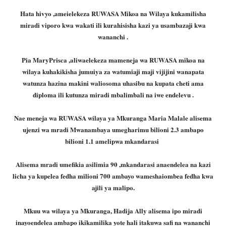
Hata hivyo ,ameielekeza RUWASA Mikoa na Wilaya kukamilisha
miradi viporo kwa wakati ili kurahisisha kazi ya usambazaji kwa
wananchi .
Pia MaryPrisca ,aliwaelekeza mameneja wa RUWASA mikoa na
wilaya kuhakikisha jumuiya za watumiaji maji vijijini wanapata
watunza hazina makini waliosoma uhasibu na kupata cheti ama
diploma ili kutunza miradi mbalimbali na iwe endelevu .
Nae meneja wa RUWASA wilaya ya Mkuranga Maria Malale alisema
ujenzi wa mradi Mwanambaya umegharimu bilioni 2.3 ambapo
bilioni 1.1 amelipwa mkandarasi
Alisema mradi umefikia asilimia 90 ,mkandarasi anaendelea na kazi
licha ya kupelea fedha milioni 700 ambayo wameshaiombea fedha kwa
ajili ya malipo.
Mkuu wa wilaya ya Mkuranga, Hadija Ally alisema ipo miradi
inayoendelea ambapo ikikamilika yote hali itakuwa safi na wananchi