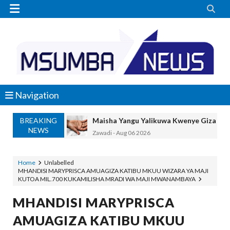


Navigation
BREAKING
Maisha Yangu Yalikuwa Kwenye Giza Niki
NEWS
Zawadi
-
Aug 06 2026
MWANRI APOKELEWA MAKAO MAKUU
OSCAR ASSENGA
-
Aug 06 2026
Home
Unlabelled
MHANDISI MARYPRISCA AMUAGIZA KATIBU MKUU WIZARA YA MAJI
Umaskini Na Madeni Yalitishia Kuangami
KUTOA MIL.700 KUKAMILISHA MRADI WA MAJI MWANAMBAYA
Zawadi
-
Aug 06 2026
Nilitafuta Mtoto Kwa Zaidi Ya Miaka Sa
MHANDISI MARYPRISCA
Zawadi
-
Aug 06 2026
AMUAGIZA KATIBU MKUU
NAIBU WAZIRI CHANDE ARIDHISHWA