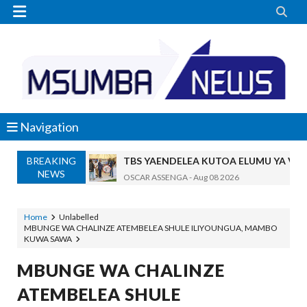


Navigation
BREAKING
TBS YAENDELEA KUTOA ELUMU YA V
NEWS
OSCAR ASSENGA
-
Aug 08 2026
RAIS SAMIA AIPONGEZA TADB, MTAJI W
OSCAR ASSENGA
-
Aug 08 2026
Home
Unlabelled
MBUNGE WA CHALINZE ATEMBELEA SHULE ILIYOUNGUA, MAMBO
Nilishikilia Cheo Kile Kile Kwa Miaka K
KUWA SAWA
Zawadi
-
Aug 08 2026
Niliteswa Na Ndoto Za Kutisha Usiku, M
MBUNGE WA CHALINZE
Zawadi
-
Aug 08 2026
ATEMBELEA SHULE
Nilinusurika Jela Kwa Dhuluma, Mpaka Ti