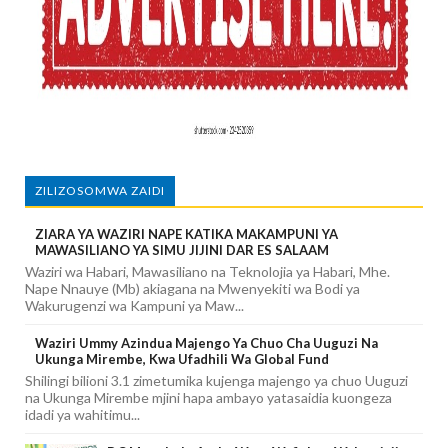
ZILIZOSOMWA ZAIDI
ZIARA YA WAZIRI NAPE KATIKA MAKAMPUNI YA
MAWASILIANO YA SIMU JIJINI DAR ES SALAAM
Waziri wa Habari, Mawasiliano na Teknolojia ya Habari, Mhe.
Nape Nnauye (Mb) akiagana na Mwenyekiti wa Bodi ya
Wakurugenzi wa Kampuni ya Maw...
Waziri Ummy Azindua Majengo Ya Chuo Cha Uuguzi Na
Ukunga Mirembe, Kwa Ufadhili Wa Global Fund
Shilingi bilioni 3.1 zimetumika kujenga majengo ya chuo Uuguzi
na Ukunga Mirembe mjini hapa ambayo yatasaidia kuongeza
idadi ya wahitimu...