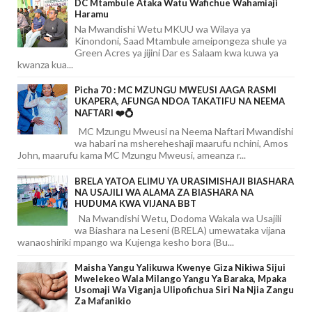
DC Mtambule Ataka Watu Wafichue Wahamiaji
Haramu
Na Mwandishi Wetu MKUU wa Wilaya ya
Kinondoni, Saad Mtambule ameipongeza shule ya
Green Acres ya jijini Dar es Salaam kwa kuwa ya
kwanza kua...
Picha 70 : MC MZUNGU MWEUSI AAGA RASMI
UKAPERA, AFUNGA NDOA TAKATIFU NA NEEMA
NAFTARI ❤️💍
MC Mzungu Mweusi na Neema Naftari Mwandishi
wa habari na mshereheshaji maarufu nchini, Amos
John, maarufu kama MC Mzungu Mweusi, ameanza r...
BRELA YATOA ELIMU YA URASIMISHAJI BIASHARA
NA USAJILI WA ALAMA ZA BIASHARA NA
HUDUMA KWA VIJANA BBT
Na Mwandishi Wetu, Dodoma Wakala wa Usajili
wa Biashara na Leseni (BRELA) umewataka vijana
wanaoshiriki mpango wa Kujenga kesho bora (Bu...
Maisha Yangu Yalikuwa Kwenye Giza Nikiwa Sijui
Mwelekeo Wala Milango Yangu Ya Baraka, Mpaka
Usomaji Wa Viganja Ulipofichua Siri Na Njia Zangu
Za Mafanikio