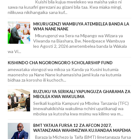
Kuishi bila kujua mwelekeo wa maisha yako ni
sawa na kusafiri gerezani au gizani bila taa. Kwa miaka mingi,
nilikuwa nikihangaika sana kuf...
MKURUGENZI WAMBUYA ATEMBELEA BANDA LA
WMA NANE NANE
Mkurugenzi wa Sera na Mipango wa Wizara ya
Viwanda na Biashara, Bw. Needpeace Wambuya
leo Agosti 2, 2026 ametembelea banda la Wakala
wa Vi...
KISHINDO CHA NGORONGORO SCHOLARSHIP FUND
amewataka viongozi wa mikoa ya Kanda ya Kusini kutumia
maonesho ya Nane Nane kuhamasisha jamii kula na kutumia
bidhaa za korosho ili kuchoch...
RUZUKU YA SERIKALI YAPUNGUZA GHARAMA ZA
MBOLEA KWA WAKULIMA
Serikali kupitia Kampuni ya Mbolea Tanzania (TFC)
imewahakikishia wakulima nchini upatikanaji wa
mbolea ya kutosha kwa msimu wa kilimo wa m...
BMT YATAJA FURSA 12 ZA AFCON 2027,
WATANZANIA WAHIMIZWA KUJIANDAA MAPEMA
Baraza la Michezo la Taifa (BMT) limetangaza fursa