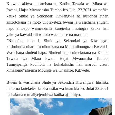
Kikwete akiwa ameambata na Katibu Tawala wa Mkoa wa
Pwani,
Hajat Mwanaasha Tumbo
leo Julai 23,2021 wamefika
katika Shule ya Sekondari Kiwangwa na kujionea athari
zilizotokana na moto ulioteketeza bweni la wasichana shuleni
hapo ambapo wameazimia kurejesha mazingira katika hali
yake ya kawaida ili watoto waendelee na masomo.
"Nimefika eneo la Shule ya Sekondari ya Kiwangwa
kushuhudia uharibifu uliotokana na Moto uliounguza Bweni la
Wasichana shuleni hapo. Shuleni hapo nimekutana na Katibu
Tawala wa Mkoa Pwani Hajat Mwanaasha Tumbo.
Tumejipanga kudhibiti na kuhakikisha hali inarudi vizuri
kimasomo"alisema Mbunge wa Chalinze, Kikwete.
Bweni la wasichana Shule ya Sekondari Kiwangwa, lilishika
moto na kuteketea kabisa usiku wa kuamkia leo Julai 23,2021
na hakuna mtu aliyejeruhiwa katika ajali hiyo.