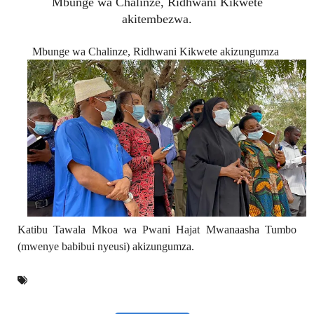
Mbunge wa Chalinze, Ridhwani Kikwete
akitembezwa.
Mbunge wa Chalinze, Ridhwani Kikwete akizungumza
Katibu Tawala Mkoa wa Pwani
Hajat Mwanaasha Tumbo
(mwenye babibui nyeusi) akizungumza.