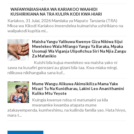
WAFANYABIASHARA WA KARIAKOO WAAHIDI
KUSHIRIKIANA NA TRA KULIPA KODI KWA HIARI
Kariakoo, 31 Julai, 2026 Mamlaka ya Mapato Tanzania (TRA)
Mkoa wa Kikodi Kariakoo imeendelea kuimarisha ushirikiano na
walipakodi kupitia mi...
Maisha Yangu Yalikuwa Kwenye Giza Nikiwa Sijui
Mwelekeo Wala Milango Yangu Ya Baraka, Mpaka
Usomaji Wa Viganja Ulipofichua Siri Na Njia Zangu
Za Mafanikio
Kuishi bila kujua mwelekeo wa maisha yako ni
sawa na kusafiri gerezani au gizani bila taa. Kwa miaka mingi,
nilikuwa nikihangaika sana kuf...
Mume Wangu Alikuwa Akimsikiliza Mama Yake
Mzazi Tu Na Kunidharau, Lakini Leo Ananithamini
Kuliko Mtu Yeyote
Kuingia kwenye ndoa ni matumaini ya kila
mwanamke kwamba atapata mume
atakayempenda, kumheshimu, na kuilinda familia yao. Hata hivyo,
mara t...