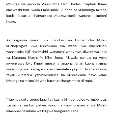
Mbunge wa jimbo la Vunjo Mhe Dkt Charles Stephen Kimei
amewashukuru wadau mbalimbali kuendelea kumuunga mkono
katika kutatua changamoto zinazowakabili wananchi jimboni
humo.
Akizungumza wakati wa uzinduzi wa kivuko cha Mshiri
kilichojengwa kwa ushirikiano wa wadau wa maendeleo
wanaotoka kijiji cha Mshiri, wananchi wenyewe, diwani wa kata
ya Marangu Mashariki Mhe Jonas Mawala pamoja na yeye
mwenyewe Dkt Kimei amesema anaona fahari kuona namna
wanavunjo wanavyoguswa na maendeleo ya jimbo lao hata kuwa
tayari kufuatilia yanayoendelea na kushirikiana naye kama
Mbunge na mtumishi wao kutatua changamoto zilizopo.
"Naomba sote tuone fahari ya kushiriki maendeleo ya jimbo letu,
tusiiachie serikali pekee yake, na ninyi wananchi wa Mshiri
mmeonesha mfano wa kuigwa hongereni sana.