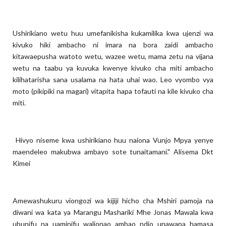
Ushirikiano wetu huu umefanikisha kukamilika kwa ujenzi wa
kivuko hiki ambacho ni imara na bora zaidi ambacho
kitawaepusha watoto wetu, wazee wetu, mama zetu na vijana
wetu na taabu ya kuvuka kwenye kivuko cha miti ambacho
kilihatarisha sana usalama na hata uhai wao. Leo vyombo vya
moto (pikipiki na magari) vitapita hapa tofauti na kile kivuko cha
miti.
Hivyo niseme kwa ushirikiano huu naiona Vunjo Mpya yenye
maendeleo makubwa ambayo sote tunaitamani." Alisema Dkt
Kimei
Amewashukuru viongozi wa kijiji hicho cha Mshiri pamoja na
diwani wa kata ya Marangu Mashariki Mhe Jonas Mawala kwa
ubunifu na uaminifu walionao ambao ndio unawapa hamasa