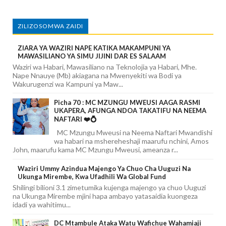
ZILIZOSOMWA ZAIDI
ZIARA YA WAZIRI NAPE KATIKA MAKAMPUNI YA
MAWASILIANO YA SIMU JIJINI DAR ES SALAAM
Waziri wa Habari, Mawasiliano na Teknolojia ya Habari, Mhe.
Nape Nnauye (Mb) akiagana na Mwenyekiti wa Bodi ya
Wakurugenzi wa Kampuni ya Maw...
Picha 70 : MC MZUNGU MWEUSI AAGA RASMI
UKAPERA, AFUNGA NDOA TAKATIFU NA NEEMA
NAFTARI ❤️💍
MC Mzungu Mweusi na Neema Naftari Mwandishi
wa habari na mshereheshaji maarufu nchini, Amos
John, maarufu kama MC Mzungu Mweusi, ameanza r...
Waziri Ummy Azindua Majengo Ya Chuo Cha Uuguzi Na
Ukunga Mirembe, Kwa Ufadhili Wa Global Fund
Shilingi bilioni 3.1 zimetumika kujenga majengo ya chuo Uuguzi
na Ukunga Mirembe mjini hapa ambayo yatasaidia kuongeza
idadi ya wahitimu...
DC Mtambule Ataka Watu Wafichue Wahamiaji