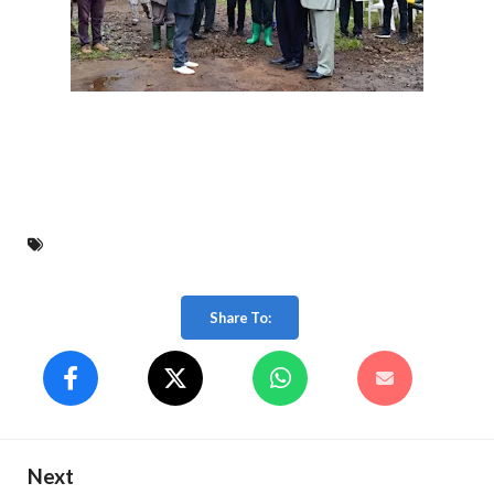
Share To:
Next