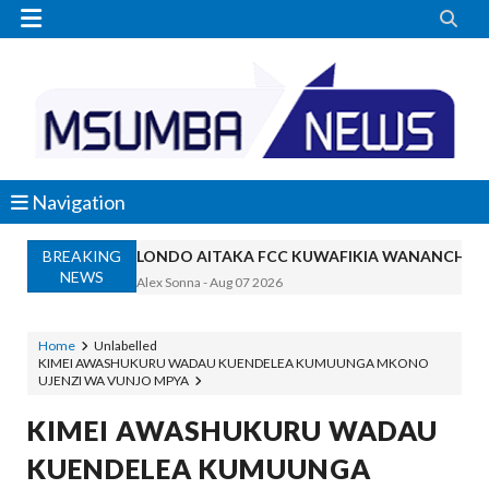


Navigation
BREAKING
LONDO AITAKA FCC KUWAFIKIA WANANCHI W
NEWS
Alex Sonna
-
Aug 07 2026
BOT YAZINDUA KIELELEZO CHA FAIDA
OSCAR ASSENGA
-
Aug 07 2026
Home
Unlabelled
KIMEI AWASHUKURU WADAU KUENDELEA KUMUUNGA MKONO
TBS YASISITIZA UBORA WA BIDHAA KUWA CHA
UJENZI WA VUNJO MPYA
Alex Sonna
-
Aug 07 2026
WAZIRI NANAUKA AIPONGEZA TARUR
KIMEI AWASHUKURU WADAU
Unknown
-
Aug 07 2026
KUENDELEA KUMUUNGA
WACHIMBAJI WADOGO NAMUNGO WAO