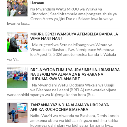
Haramu
Na Mwandishi Wetu MKUU wa Wilaya ya
Kinondoni, Saad Mtambule ameipongeza shule ya
Green Acres ya jijini Dar es Salaam kwa kuwa ya
kwanza kua...
MKURUGENZI WAMBUYA ATEMBELEA BANDA LA
WMA NANE NANE
Mkurugenzi wa Sera na Mipango wa Wizara ya
Viwanda na Biashara, Bw. Needpeace Wambuya
leo Agosti 2, 2026 ametembelea banda la Wakala
wa Vi...
BRELA YATOA ELIMU YA URASIMISHAJI BIASHARA
NA USAJILI WA ALAMA ZA BIASHARA NA
HUDUMA KWA VIJANA BBT
Na Mwandishi Wetu, Dodoma Wakala wa Usajili
wa Biashara na Leseni (BRELA) umewataka vijana
wanaoshiriki mpango wa Kujenga kesho bora (Bu...
TANZANIA YAZINDUA ALAMA YA UBORA YA
AFRIKA KUCHOCHEA BIASHARA
Naibu Waziri wa Viwanda na Biashara, Denis Londo,
amesema ubora wa bidhaa ni nguzo muhimu katika
kuongeza ushindani wa bidhaa za Tanzania kw...