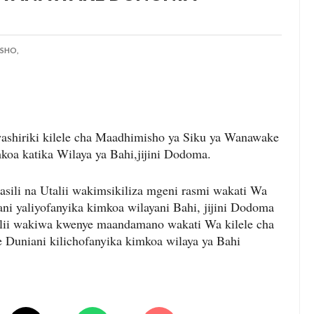
ELIMU, AMANI KUPEWA KIPAUMBELE ITILIMA
O HABARI YA DODOMA.
SHO,
 MAZENGO WATOA ELIMU YA VIPIMO KWA NAIBU WAZIRI LOND
 YA FEDHA WATAKIWA KUZINGATIA WELEDI NA MAADILI KATI
washiriki kilele cha Maadhimisho ya Siku ya Wanawake
 VIWANGO VYA FAIDA VYA DHAMANA ZA SERIKALI KUBORESHA UW
mkoa katika Wilaya ya Bahi,jijini Dodoma.
DHAA KUWA CHACHU YA BIASHARA NA ULINZI WA MLAJI
sili na Utalii wakimsikiliza mgeni rasmi wakati Wa
 yaliyofanyika kimkoa wilayani Bahi, jijini Dodoma
alii wakiwa kwenye maandamano wakati Wa kilele cha
Duniani kilichofanyika kimkoa wilaya ya Bahi