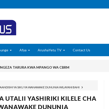
Bunge
Afya
ArushaYetu TV
Contact Us
ONGEZA TARURA KWA MPANGO WA CBRM ‎
NAMUNGO WAOMBA MAFUNZO ENDELEVU YA USALAMA NA AFYA
6
A MAANDISHI YA SIKU YA WANAWAKE DUNUNIA WILAYANI BAHI
 WITO KUHUSU LESENI ZA MAFUNDI UMEME,MAONESHO YA NA
 UTALII YASHIRIKI KILELE CHA
 NA KUWAAGA WAJUMBE WA BODI MNMA WALIOMALIZA MUDA
A WANAWAKE DUNUNIA