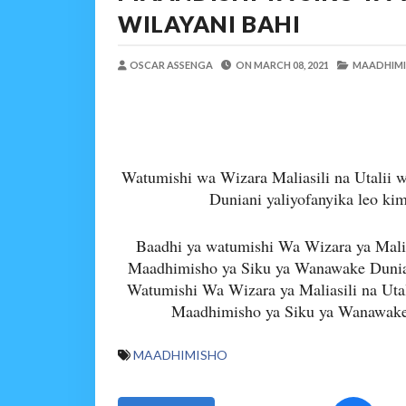
AKWILAPO ATOA WITO 
WILAYANI BAHI
MSUMBA
-
Aug 07 2026
UTALII KIDIJITALI NDI
OSCAR ASSENGA
ON
MARCH 08, 2021
MAADHIMI
MSUMBA
-
Aug 07 2026
WANAFUNZI WA MTEMI
MSUMBA
-
Aug 07 2026
WATUMISHI WA WIZARA
MSUMBA
-
Aug 07 2026
Watumishi wa Wizara Maliasili na Utalii 
KIELELEZO KIPYA CHA
Duniani yaliyofanyika leo ki
MSUMBA
-
Aug 07 2026
TBS YASISITIZA UBORA WA BI
Baadhi ya watumishi Wa Wizara ya Malia
Alex Sonna
-
Aug 07 2026
Maadhimisho ya Siku ya Wanawake Duniani
Watumishi Wa Wizara ya Maliasili na Ut
Maadhimisho ya Siku ya Wanawake 
MAADHIMISHO