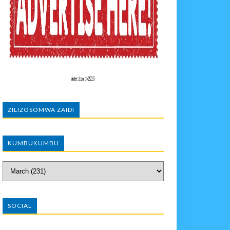
O NANE NANE
KA UTOAJI WA HUDUMA NANENANE
AZI NA UWEKEZAJI.
ZILIZOSOMWA ZAIDI
KUMBUKUMBU
SOCIAL