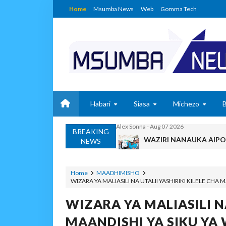
Home
Msumba News
Web
Gomma Tech
Habari
Siasa
Michezo
BREAKING
WAZIRI NANAUKA AIP
NEWS
Unknown
-
Aug 07 2026
WACHIMBAJI WADOGO 
OSCAR ASSENGA
-
Aug 07 202
Home
MAADHIMISHO
WIZARA YA MALIASILI NA UTALII YASHIRIKI KILELE CH
EWURA KANDA YA KATI YATOA
Alex Sonna
-
Aug 07 2026
WIZARA YA MALIASILI NA
WASIRA AWAPONGEZA
MAANDISHI YA SIKU Y
MSUMBA
-
Aug 07 2026