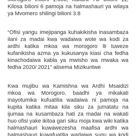
Kilosa bilioni 6 pamoja na halmashauri ya wilaya
ya Mvomero shilingi bilioni 3.8
“Ofisi yangu imejipanga kuhakikisha inasambaza
ilani za madai kwa wadaiwa wote wa kodi za
ardhi katika mkoa wa morogoro lli tuweze
kufanikisha azma ya kukusanya kiasi cha fedha
kinachodaiwa kabla ya mwisho wa mwaka wa
fedha 2020/ 2021” alisema Mizikuntwe
Kwa mujibu wa Kamishna wa Ardhi Msaidizi
mkoa wa Morogoro, baadhi ya mikakati
inayotumika kufuatilia wadaiwa ni pamoja na
kupita katika mitaa kila siku za jumatatu na
ijumaa na kusambaza hati za madai na wakati
huo ofisi yake ikitoa gari siku moja kwa wiki katika
halmashauri kuwawezesha maafisa ardhi wa
halmashauri kuwafuatilia wadaiwa sugu wa kodi