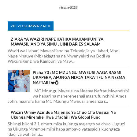
ZILIZOSOMWA ZAIDI
ZIARA YA WAZIRI NAPE KATIKA MAKAMPUNI YA
MAWASILIANO YA SIMU JIJINI DAR ES SALAAM
Waziri wa Habari, Mawasiliano na Teknolojia ya Habari, Mhe.
Nape Nnauye (Mb) akiagana na Mwenyekiti wa Bodi ya
Wakurugenzi wa Kampuni ya Maw...
Picha 70 : MC MZUNGU MWEUSI AAGA RASMI
UKAPERA, AFUNGA NDOA TAKATIFU NA NEEMA
NAFTARI ❤️💍
MC Mzungu Mweusi na Neema Naftari Mwandishi
wa habari na mshereheshaji maarufu nchini, Amos
John, maarufu kama MC Mzungu Mweusi, ameanza r...
Waziri Ummy Azindua Majengo Ya Chuo Cha Uuguzi Na
Ukunga Mirembe, Kwa Ufadhili Wa Global Fund
Shilingi bilioni 3.1 zimetumika kujenga majengo ya chuo Uuguzi
na Ukunga Mirembe mjini hapa ambayo yatasaidia kuongeza
idadi ya wahitimu...