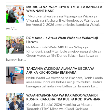
MKURUGENZI WAMBUYA ATEMBELEA BANDA LA
WMA NANE NANE
Mkurugenzi wa Sera na Mipango wa Wizara ya
Viwanda na Biashara, Bw. Needpeace Wambuya
leo Agosti 2, 2026 ametembelea banda la Wakala
wa Vi...
DC Mtambule Ataka Watu Wafichue Wahamiaji
Haramu
Na Mwandishi Wetu MKUU wa Wilaya ya
Kinondoni, Saad Mtambule ameipongeza shule ya
Green Acres ya jijini Dar es Salaam kwa kuwa ya
kwanza kua...
TANZANIA YAZINDUA ALAMA YA UBORA YA
AFRIKA KUCHOCHEA BIASHARA
Naibu Waziri wa Viwanda na Biashara, Denis Londo,
amesema ubora wa bidhaa ni nguzo muhimu katika
kuongeza ushindani wa bidhaa za Tanzania kw...
WAFANYABIASHARA WA KARIAKOO WAAHIDI
KUSHIRIKIANA NA TRA KULIPA KODI KWA HIARI
Kariakoo, 31 Julai, 2026 Mamlaka ya Mapato
Tanzania (TRA) Mkoa wa Kikodi Kariakoo