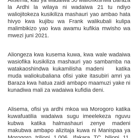
Alisema, kati ya wadaiwa 50 waliofikishwa Baraza
la Ardhi la wilaya ni wadaiwa 21 tu ndiyo
waliojitokeza kusikiliza mashauri yao ambao hata
hivyo kwa kujibu wa Frank walikubali kulipa
malimbikizo yao kwa awamu kufikia mwisho wa
mwezi juni 2021.
Aliongeza kwa kusema kuwa, kwa wale wadaiwa
wasiofika kusikiliza mashauri yao sambamba na
watakaoshindwa kukamilisha madeni katika
muda waliokubaliana ofisi yake itasubiri amri ya
Baraza kwa hatua zaidi ambapo maamuzi yake ni
kunadiwa mali za wadaiwa kufidia deni.
Alisema, ofisi ya ardhi mkoa wa Morogoro katika
kuwafuatilia wadaiwa sugu imeelekeza nguvu
kubwa katika halmashauri zenye madeni
makubwa ambapo alizitaja kuwa ni Manispaa ya
Morogoro trilioni 1.006, Ifakara TC bilioni 11,