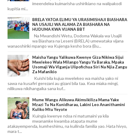
imeendelea kuimarisha ushirikiano na walipakodi
kupitia mi...
BRELA YATOA ELIMU YA URASIMISHAJI BIASHARA
NA USAJILI WA ALAMA ZA BIASHARA NA
HUDUMA KWA VIJANA BBT
Na Mwandishi Wetu, Dodoma Wakala wa Usajili
wa Biashara na Leseni (BRELA) umewataka vijana
wanaoshiriki mpango wa Kujenga kesho bora (Bu...
Maisha Yangu Yalikuwa Kwenye Giza Nikiwa Sijui
Mwelekeo Wala Milango Yangu Ya Baraka, Mpaka
Usomaji Wa Viganja Ulipofichua Siri Na Njia Zangu
Za Mafanikio
Kuishi bila kujua mwelekeo wa maisha yako ni
sawa na kusafiri gerezani au gizani bila taa. Kwa miaka mingi,
nilikuwa nikihangaika sana kuf...
Mume Wangu Alikuwa Akimsikiliza Mama Yake
Mzazi Tu Na Kunidharau, Lakini Leo Ananithamini
Kuliko Mtu Yeyote
Kuingia kwenye ndoa ni matumaini ya kila
mwanamke kwamba atapata mume
atakayempenda, kumheshimu, na kuilinda familia yao. Hata hivyo,
mara t...