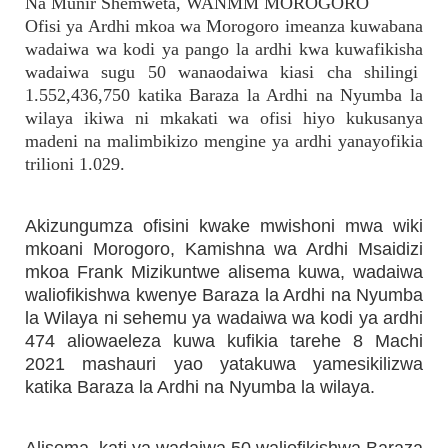
Na Munir Shemweta, WANMM MOROGORO
Ofisi ya Ardhi mkoa wa Morogoro imeanza kuwabana
wadaiwa wa kodi ya pango la ardhi kwa kuwafikisha
wadaiwa sugu 50 wanaodaiwa kiasi cha shilingi
1.552,436,750 katika Baraza la Ardhi na Nyumba la
wilaya ikiwa ni mkakati wa ofisi hiyo kukusanya
madeni na malimbikizo mengine ya ardhi yanayofikia
trilioni 1.029.
Akizungumza ofisini kwake mwishoni mwa wiki
mkoani Morogoro, Kamishna wa Ardhi Msaidizi
mkoa Frank Mizikuntwe alisema kuwa, wadaiwa
waliofikishwa kwenye Baraza la Ardhi na Nyumba
la Wilaya ni sehemu ya wadaiwa wa kodi ya ardhi
474 aliowaeleza kuwa kufikia tarehe 8 Machi
2021 mashauri yao yatakuwa yamesikilizwa
katika Baraza la Ardhi na Nyumba la wilaya.