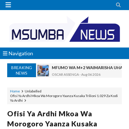


Navigation
BREAKING
MFUMO WA M+2 WAIMARISHA UHAKIK
NEWS
OSCAR ASSENGA
-
Aug 06 2026
DKT. SIMBEYE AWATAKA WAKUU WA VYUO KUZ
Alex Sonna
-
Aug 06 2026
Home
Unlabelled
Ofisi Ya Ardhi Mkoa Wa Morogoro Yaanza Kusaka Trilioni 1.029 Za Kodi
SERIKALI YASISITIZA USHINDANI WA HAKI K
Ya Ardhi
Alex Sonna
-
Aug 06 2026
SERIKALI INATAMBUA MCHANGO WA W
Ofisi Ya Ardhi Mkoa Wa
OSCAR ASSENGA
-
Aug 06 2026
Morogoro Yaanza Kusaka
RAIS SAMIA, MUSEVEN WASHUHUDIA M