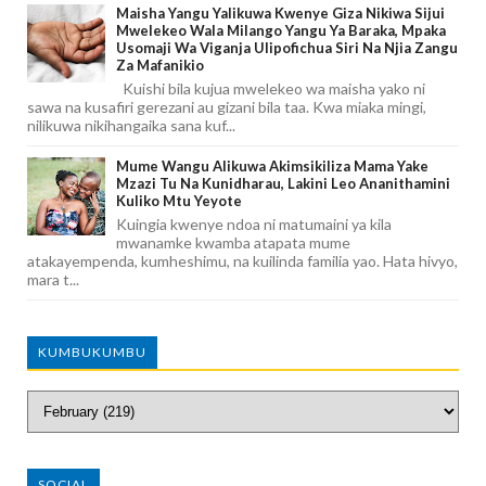
Maisha Yangu Yalikuwa Kwenye Giza Nikiwa Sijui
Mwelekeo Wala Milango Yangu Ya Baraka, Mpaka
Usomaji Wa Viganja Ulipofichua Siri Na Njia Zangu
Za Mafanikio
Kuishi bila kujua mwelekeo wa maisha yako ni
sawa na kusafiri gerezani au gizani bila taa. Kwa miaka mingi,
nilikuwa nikihangaika sana kuf...
Mume Wangu Alikuwa Akimsikiliza Mama Yake
Mzazi Tu Na Kunidharau, Lakini Leo Ananithamini
Kuliko Mtu Yeyote
Kuingia kwenye ndoa ni matumaini ya kila
mwanamke kwamba atapata mume
atakayempenda, kumheshimu, na kuilinda familia yao. Hata hivyo,
mara t...
KUMBUKUMBU
SOCIAL