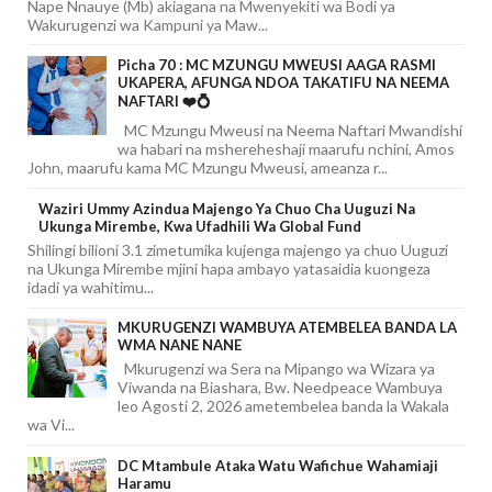
Nape Nnauye (Mb) akiagana na Mwenyekiti wa Bodi ya
Wakurugenzi wa Kampuni ya Maw...
Picha 70 : MC MZUNGU MWEUSI AAGA RASMI
UKAPERA, AFUNGA NDOA TAKATIFU NA NEEMA
NAFTARI ❤️💍
MC Mzungu Mweusi na Neema Naftari Mwandishi
wa habari na mshereheshaji maarufu nchini, Amos
John, maarufu kama MC Mzungu Mweusi, ameanza r...
Waziri Ummy Azindua Majengo Ya Chuo Cha Uuguzi Na
Ukunga Mirembe, Kwa Ufadhili Wa Global Fund
Shilingi bilioni 3.1 zimetumika kujenga majengo ya chuo Uuguzi
na Ukunga Mirembe mjini hapa ambayo yatasaidia kuongeza
idadi ya wahitimu...
MKURUGENZI WAMBUYA ATEMBELEA BANDA LA
WMA NANE NANE
Mkurugenzi wa Sera na Mipango wa Wizara ya
Viwanda na Biashara, Bw. Needpeace Wambuya
leo Agosti 2, 2026 ametembelea banda la Wakala
wa Vi...
DC Mtambule Ataka Watu Wafichue Wahamiaji
Haramu