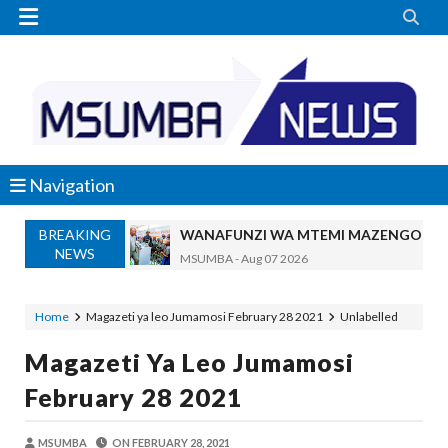


Navigation
BREAKING
WANAFUNZI WA MTEMI MAZENGO WATO
NEWS
MSUMBA
-
Aug 07 2026
WATUMISHI WA WIZARA YA FEDHA WA
MSUMBA
-
Aug 07 2026
Home
Magazeti ya leo Jumamosi February 28 2021
Unlabelled
KIELELEZO KIPYA CHA VIWANGO VYA 
Magazeti Ya Leo Jumamosi
MSUMBA
-
Aug 07 2026
Maisha Yangu Yalirudi Nyuma Ghafla Ba
February 28 2021
Zawadi
-
Aug 07 2026
Nilitamani Sana Kupata Mwenza Kutoka 
MSUMBA
ON
FEBRUARY 28, 2021