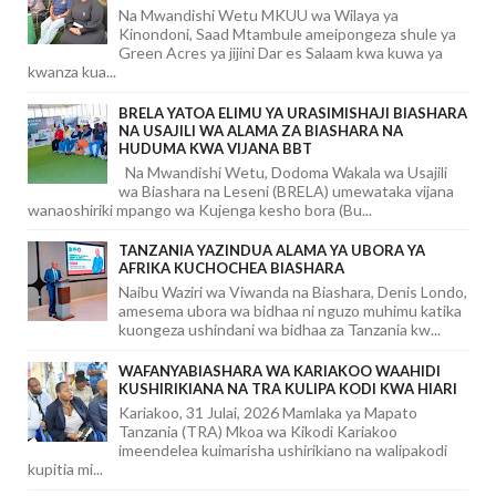
Na Mwandishi Wetu MKUU wa Wilaya ya
Kinondoni, Saad Mtambule ameipongeza shule ya
Green Acres ya jijini Dar es Salaam kwa kuwa ya
kwanza kua...
BRELA YATOA ELIMU YA URASIMISHAJI BIASHARA
NA USAJILI WA ALAMA ZA BIASHARA NA
HUDUMA KWA VIJANA BBT
Na Mwandishi Wetu, Dodoma Wakala wa Usajili
wa Biashara na Leseni (BRELA) umewataka vijana
wanaoshiriki mpango wa Kujenga kesho bora (Bu...
TANZANIA YAZINDUA ALAMA YA UBORA YA
AFRIKA KUCHOCHEA BIASHARA
Naibu Waziri wa Viwanda na Biashara, Denis Londo,
amesema ubora wa bidhaa ni nguzo muhimu katika
kuongeza ushindani wa bidhaa za Tanzania kw...
WAFANYABIASHARA WA KARIAKOO WAAHIDI
KUSHIRIKIANA NA TRA KULIPA KODI KWA HIARI
Kariakoo, 31 Julai, 2026 Mamlaka ya Mapato
Tanzania (TRA) Mkoa wa Kikodi Kariakoo
imeendelea kuimarisha ushirikiano na walipakodi
kupitia mi...