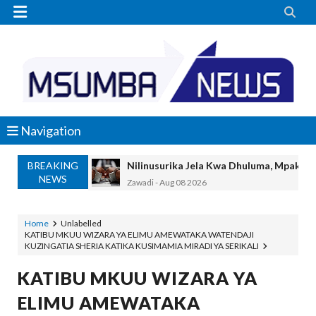


Navigation
BREAKING
Nilinusurika Jela Kwa Dhuluma, Mpaka Ti
NEWS
Zawadi
-
Aug 08 2026
TANZANIA YAANGAZA TEKNOLOJIA YA
OKULY BLOG
-
Aug 08 2026
Home
Unlabelled
KATIBU MKUU WIZARA YA ELIMU AMEWATAKA WATENDAJI
MGALU APONGEZA HATUA ZA SERIKALI
KUZINGATIA SHERIA KATIKA KUSIMAMIA MIRADI YA SERIKALI
MSUMBA
-
Aug 08 2026
WMA YAPONGEZWA KWA KUANZISHA K
KATIBU MKUU WIZARA YA
OKULY BLOG
-
Aug 08 2026
ELIMU AMEWATAKA
TBS Yaendelea Kutoa Elimu Ya Uthibiti