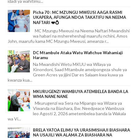
idadi ya wahitimu...
Picha 70 : MC MZUNGU MWEUSI AAGA RASMI
UKAPERA, AFUNGA NDOA TAKATIFU NA NEEMA
NAFTARI ❤️💍
MC Mzungu Mweusi na Neema Naftari Mwandishi
wa habari na mshereheshaji maarufu nchini, Amos
John, maarufu kama MC Mzungu Mweusi, ameanza r...
DC Mtambule Ataka Watu Wafichue Wahamiaji
Haramu
Na Mwandishi Wetu MKUU wa Wilaya ya
Kinondoni, Saad Mtambule ameipongeza shule ya
Green Acres ya jijini Dar es Salaam kwa kuwa ya
kwanza kua...
MKURUGENZI WAMBUYA ATEMBELEA BANDA LA
WMA NANE NANE
Mkurugenzi wa Sera na Mipango wa Wizara ya
Viwanda na Biashara, Bw. Needpeace Wambuya
leo Agosti 2, 2026 ametembelea banda la Wakala
wa Vi...
BRELA YATOA ELIMU YA URASIMISHAJI BIASHARA
NA USAJILI WA ALAMA ZA BIASHARA NA