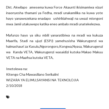
Dkt. Akwilapo amesema kuwa Force Akaunti ikisimamiwa vizuri
inaonyesha thamani ya Fedha, mradi unakamilika na kuwa yote
hayo yanawezekana enadapo ushirikiahwaji na uwazi miongoni
mwa Jamii utakuwepo katika eneo ambalo mradi unatekelezwa.
Mafunzo hayo ya siku mbili yanaratibiwa na mradi wa kukuza
Maarifa, Stadi na ujuzi (ESPJ) yamehusisha Wakurugenzi wa
halmashauri za Kasulu,Ngorongoro,Kongwa,Nyasa, Wakurugenzi
wa Kanda VETA, Wakurugenzi wasaidizi kutoka Makao Makuu
VETA na Maafisa kutoka VETA,
Imetolewa na:
Kitengo Cha Mawasiliano Serikalini
WIZARA YA ELIMU,SAYANSI NA TEKNOLOJIA
2/10/2018