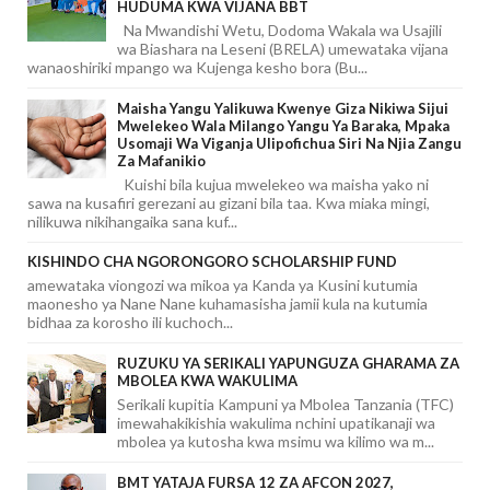
HUDUMA KWA VIJANA BBT
Na Mwandishi Wetu, Dodoma Wakala wa Usajili
wa Biashara na Leseni (BRELA) umewataka vijana
wanaoshiriki mpango wa Kujenga kesho bora (Bu...
Maisha Yangu Yalikuwa Kwenye Giza Nikiwa Sijui
Mwelekeo Wala Milango Yangu Ya Baraka, Mpaka
Usomaji Wa Viganja Ulipofichua Siri Na Njia Zangu
Za Mafanikio
Kuishi bila kujua mwelekeo wa maisha yako ni
sawa na kusafiri gerezani au gizani bila taa. Kwa miaka mingi,
nilikuwa nikihangaika sana kuf...
KISHINDO CHA NGORONGORO SCHOLARSHIP FUND
amewataka viongozi wa mikoa ya Kanda ya Kusini kutumia
maonesho ya Nane Nane kuhamasisha jamii kula na kutumia
bidhaa za korosho ili kuchoch...
RUZUKU YA SERIKALI YAPUNGUZA GHARAMA ZA
MBOLEA KWA WAKULIMA
Serikali kupitia Kampuni ya Mbolea Tanzania (TFC)
imewahakikishia wakulima nchini upatikanaji wa
mbolea ya kutosha kwa msimu wa kilimo wa m...
BMT YATAJA FURSA 12 ZA AFCON 2027,