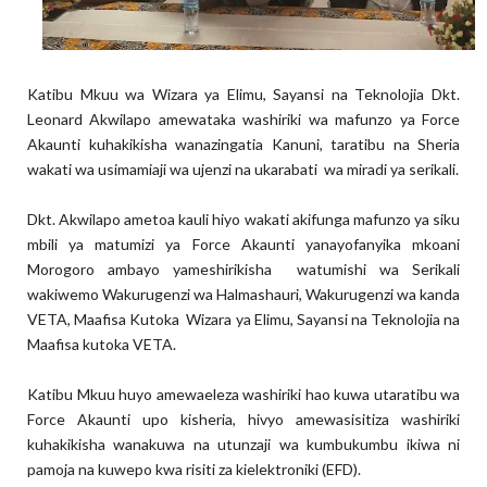
Katibu Mkuu wa Wizara ya Elimu, Sayansi na Teknolojia Dkt.
Leonard Akwilapo amewataka washiriki wa mafunzo ya Force
Akaunti kuhakikisha wanazingatia Kanuni, taratibu na Sheria
wakati wa usimamiaji wa ujenzi na ukarabati wa miradi ya serikali.
Dkt. Akwilapo ametoa kauli hiyo wakati akifunga mafunzo ya siku
mbili ya matumizi ya Force Akaunti yanayofanyika mkoani
Morogoro ambayo yameshirikisha watumishi wa Serikali
wakiwemo Wakurugenzi wa Halmashauri, Wakurugenzi wa kanda
VETA, Maafisa Kutoka Wizara ya Elimu, Sayansi na Teknolojia na
Maafisa kutoka VETA.
Katibu Mkuu huyo amewaeleza washiriki hao kuwa utaratibu wa
Force Akaunti upo kisheria, hivyo amewasisitiza washiriki
kuhakikisha wanakuwa na utunzaji wa kumbukumbu ikiwa ni
pamoja na kuwepo kwa risiti za kielektroniki (EFD).