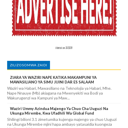
ZILIZOSOMWA ZAIDI
ZIARA YA WAZIRI NAPE KATIKA MAKAMPUNI YA
MAWASILIANO YA SIMU JIJINI DAR ES SALAAM
Waziri wa Habari, Mawasiliano na Teknolojia ya Habari, Mhe.
Nape Nnauye (Mb) akiagana na Mwenyekiti wa Bodi ya
Wakurugenzi wa Kampuni ya Maw...
Waziri Ummy Azindua Majengo Ya Chuo Cha Uuguzi Na
Ukunga Mirembe, Kwa Ufadhili Wa Global Fund
Shilingi bilioni 3.1 zimetumika kujenga majengo ya chuo Uuguzi
na Ukunga Mirembe mjini hapa ambayo yatasaidia kuongeza