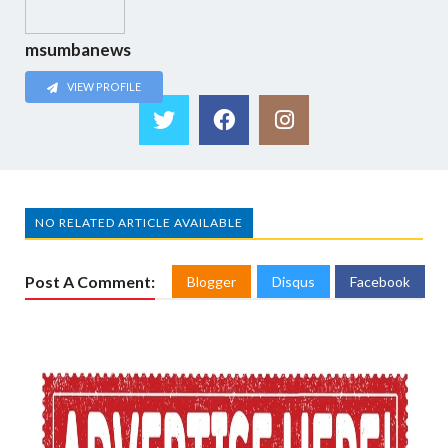
msumbanews
VIEW PROFILE
NO RELATED ARTICLE AVAILABLE
Post A Comment:
Blogger
Disqus
Facebook