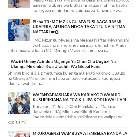
amesema ubora wa bidhaa ni nguzo muhimu katika
kuongeza ushindani wa bidhaa za Tanzania kw...
Picha 70 : MC MZUNGU MWEUSI AAGA RASMI
UKAPERA, AFUNGA NDOA TAKATIFU NA NEEMA
NAFTARI ❤️💍
MC Mzungu Mweusi na Neema Naftari Mwandishi
wa habari na mshereheshaji maarufu nchini, Amos
John, maarufu kama MC Mzungu Mweusi, ameanza r...
Waziri Ummy Azindua Majengo Ya Chuo Cha Uuguzi Na
Ukunga Mirembe, Kwa Ufadhili Wa Global Fund
Shilingi bilioni 3.1 zimetumika kujenga majengo ya chuo Uuguzi
na Ukunga Mirembe mjini hapa ambayo yatasaidia kuongeza
idadi ya wahitimu...
WAFANYABIASHARA WA KARIAKOO WAAHIDI
KUSHIRIKIANA NA TRA KULIPA KODI KWA HIARI
Kariakoo, 31 Julai, 2026 Mamlaka ya Mapato
Tanzania (TRA) Mkoa wa Kikodi Kariakoo
imeendelea kuimarisha ushirikiano na walipakodi
kupitia mi...
MKURUGENZI WAMBUYA ATEMBELEA BANDA LA