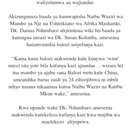
waliyotumwa au wajiandae.
Akizungumza baada ya kumwapisha Naibu Waziri wa
Mambo ya Nje na Ushirikiano wa Afrika Mashariki,
Dk. Damas Ndumbaro aliyemteua wiki hii baada ya
kutengua uteuzi wa Dk. Susan Kolimba, amesema
hatamvumilia balozi asiyefanya kazi.
“Kama kuna balozi atakwenda kule kunywa ‘wine’
miezi sita yote bila kufanya kazi ajiandae… wizara hii
ina mambo ya ajabu sana Balozi wetu kule China,
ameandika barua zaidi ya 24 zilizojibiwa ni mbili
ndiyo maana nikaamua kutoa Naibu Waziri na Katibu
Mkuu wake,” amesema.
Kwa upande wake Dk. Ndumbaro amesema
atakwenda kutekeleza kufanya kazi kwa mujibu wa
maelekezo aliyopewa.