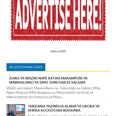
ZILIZOSOMWA ZAIDI
ZIARA YA WAZIRI NAPE KATIKA MAKAMPUNI YA
MAWASILIANO YA SIMU JIJINI DAR ES SALAAM
Waziri wa Habari, Mawasiliano na Teknolojia ya Habari, Mhe.
Nape Nnauye (Mb) akiagana na Mwenyekiti wa Bodi ya
Wakurugenzi wa Kampuni ya Maw...
TANZANIA YAZINDUA ALAMA YA UBORA YA
AFRIKA KUCHOCHEA BIASHARA
Naibu Waziri wa Viwanda na Biashara, Denis Londo,