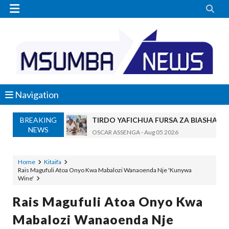


Navigation
BREAKING
TIRDO YAFICHUA FURSA ZA BIASHARA
NEWS
OSCAR ASSENGA
-
Aug 05 2026
WAKAGUZI WA MAFUTA WAIMARISHA UDHIBIT
Alex Sonna
-
Aug 05 2026
Home
Kitaifa
Rais Magufuli Atoa Onyo Kwa Mabalozi Wanaoenda Nje 'Kunywa
BARRICK NORTH MARA YAZIDI KUBOR
Wine'
MSUMBA
-
Aug 05 2026
WAKULIMA, WAFUGAJI, WAVUVI WAP
Rais Magufuli Atoa Onyo Kwa
MSUMBA
-
Aug 05 2026
Mabalozi Wanaoenda Nje
Shamba Langu La Hekari Kumi Lilikuwa H