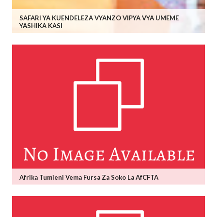
SAFARI YA KUENDELEZA VYANZO VIPYA VYA UMEME
YASHIKA KASI
Afrika Tumieni Vema Fursa Za Soko La AfCFTA