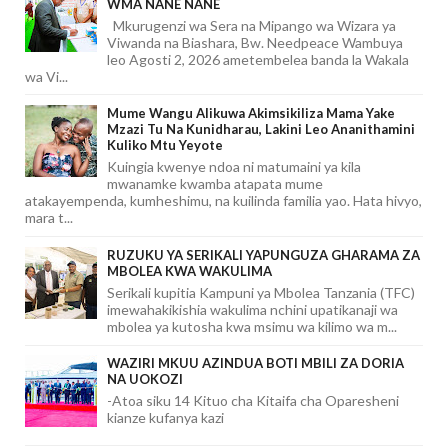
WMA NANE NANE
Mkurugenzi wa Sera na Mipango wa Wizara ya
Viwanda na Biashara, Bw. Needpeace Wambuya
leo Agosti 2, 2026 ametembelea banda la Wakala
wa Vi...
Mume Wangu Alikuwa Akimsikiliza Mama Yake
Mzazi Tu Na Kunidharau, Lakini Leo Ananithamini
Kuliko Mtu Yeyote
Kuingia kwenye ndoa ni matumaini ya kila
mwanamke kwamba atapata mume
atakayempenda, kumheshimu, na kuilinda familia yao. Hata hivyo,
mara t...
RUZUKU YA SERIKALI YAPUNGUZA GHARAMA ZA
MBOLEA KWA WAKULIMA
Serikali kupitia Kampuni ya Mbolea Tanzania (TFC)
imewahakikishia wakulima nchini upatikanaji wa
mbolea ya kutosha kwa msimu wa kilimo wa m...
WAZIRI MKUU AZINDUA BOTI MBILI ZA DORIA
NA UOKOZI
-Atoa siku 14 Kituo cha Kitaifa cha Oparesheni
kianze kufanya kazi