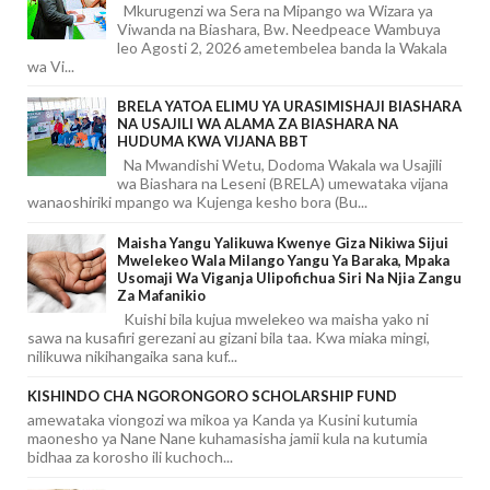
Mkurugenzi wa Sera na Mipango wa Wizara ya
Viwanda na Biashara, Bw. Needpeace Wambuya
leo Agosti 2, 2026 ametembelea banda la Wakala
wa Vi...
BRELA YATOA ELIMU YA URASIMISHAJI BIASHARA
NA USAJILI WA ALAMA ZA BIASHARA NA
HUDUMA KWA VIJANA BBT
Na Mwandishi Wetu, Dodoma Wakala wa Usajili
wa Biashara na Leseni (BRELA) umewataka vijana
wanaoshiriki mpango wa Kujenga kesho bora (Bu...
Maisha Yangu Yalikuwa Kwenye Giza Nikiwa Sijui
Mwelekeo Wala Milango Yangu Ya Baraka, Mpaka
Usomaji Wa Viganja Ulipofichua Siri Na Njia Zangu
Za Mafanikio
Kuishi bila kujua mwelekeo wa maisha yako ni
sawa na kusafiri gerezani au gizani bila taa. Kwa miaka mingi,
nilikuwa nikihangaika sana kuf...
KISHINDO CHA NGORONGORO SCHOLARSHIP FUND
amewataka viongozi wa mikoa ya Kanda ya Kusini kutumia
maonesho ya Nane Nane kuhamasisha jamii kula na kutumia
bidhaa za korosho ili kuchoch...