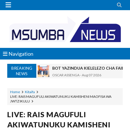


Navigation
BREAKING
BOT YAZINDUA KIELELEZO CHA FAIDA
NEWS
OSCAR ASSENGA
-
Aug 07 2026
TBS YASISITIZA UBORA WA BIDHAA KUWA CHA
Alex Sonna
-
Aug 07 2026
Home
Kitaifa
LIVE: RAIS MAGUFULI AKIWATUNUKU KAMISHENI MAOFISA WA
WAZIRI NANAUKA AIPONGEZA TARUR
JWTZ IKULU
Unknown
-
Aug 07 2026
WACHIMBAJI WADOGO NAMUNGO WAO
LIVE: RAIS MAGUFULI
OSCAR ASSENGA
-
Aug 07 2026
AKIWATUNUKU KAMISHENI
EWURA KANDA YA KATI YATOA WITO KUHUSU