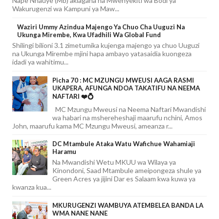
Nape Nnauye (Mb) akiagana na Mwenyekiti wa Bodi ya
Wakurugenzi wa Kampuni ya Maw...
Waziri Ummy Azindua Majengo Ya Chuo Cha Uuguzi Na
Ukunga Mirembe, Kwa Ufadhili Wa Global Fund
Shilingi bilioni 3.1 zimetumika kujenga majengo ya chuo Uuguzi
na Ukunga Mirembe mjini hapa ambayo yatasaidia kuongeza
idadi ya wahitimu...
Picha 70 : MC MZUNGU MWEUSI AAGA RASMI
UKAPERA, AFUNGA NDOA TAKATIFU NA NEEMA
NAFTARI ❤️💍
MC Mzungu Mweusi na Neema Naftari Mwandishi
wa habari na mshereheshaji maarufu nchini, Amos
John, maarufu kama MC Mzungu Mweusi, ameanza r...
DC Mtambule Ataka Watu Wafichue Wahamiaji
Haramu
Na Mwandishi Wetu MKUU wa Wilaya ya
Kinondoni, Saad Mtambule ameipongeza shule ya
Green Acres ya jijini Dar es Salaam kwa kuwa ya
kwanza kua...
MKURUGENZI WAMBUYA ATEMBELEA BANDA LA
WMA NANE NANE