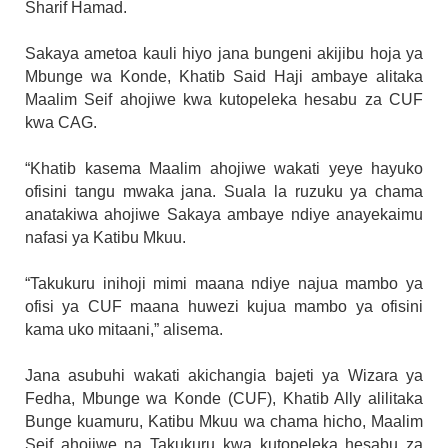
Sharif Hamad.
Sakaya ametoa kauli hiyo jana bungeni akijibu hoja ya
Mbunge wa Konde, Khatib Said Haji ambaye alitaka
Maalim Seif ahojiwe kwa kutopeleka hesabu za CUF
kwa CAG.
“Khatib kasema Maalim ahojiwe wakati yeye hayuko
ofisini tangu mwaka jana. Suala la ruzuku ya chama
anatakiwa ahojiwe Sakaya ambaye ndiye anayekaimu
nafasi ya Katibu Mkuu.
“Takukuru inihoji mimi maana ndiye najua mambo ya
ofisi ya CUF maana huwezi kujua mambo ya ofisini
kama uko mitaani,” alisema.
Jana asubuhi wakati akichangia bajeti ya Wizara ya
Fedha, Mbunge wa Konde (CUF), Khatib Ally alilitaka
Bunge kuamuru, Katibu Mkuu wa chama hicho, Maalim
Seif ahojiwe na Takukuru kwa kutopeleka hesabu za