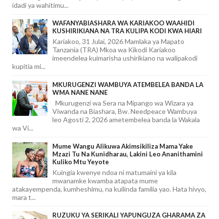
idadi ya wahitimu...
WAFANYABIASHARA WA KARIAKOO WAAHIDI
KUSHIRIKIANA NA TRA KULIPA KODI KWA HIARI
Kariakoo, 31 Julai, 2026 Mamlaka ya Mapato
Tanzania (TRA) Mkoa wa Kikodi Kariakoo
imeendelea kuimarisha ushirikiano na walipakodi
kupitia mi...
MKURUGENZI WAMBUYA ATEMBELEA BANDA LA
WMA NANE NANE
Mkurugenzi wa Sera na Mipango wa Wizara ya
Viwanda na Biashara, Bw. Needpeace Wambuya
leo Agosti 2, 2026 ametembelea banda la Wakala
wa Vi...
Mume Wangu Alikuwa Akimsikiliza Mama Yake
Mzazi Tu Na Kunidharau, Lakini Leo Ananithamini
Kuliko Mtu Yeyote
Kuingia kwenye ndoa ni matumaini ya kila
mwanamke kwamba atapata mume
atakayempenda, kumheshimu, na kuilinda familia yao. Hata hivyo,
mara t...
RUZUKU YA SERIKALI YAPUNGUZA GHARAMA ZA