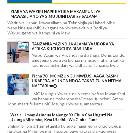
ZIARA YA WAZIRI NAPE KATIKA MAKAMPUNI YA
MAWASILIANO YA SIMU JIJINI DAR ES SALAAM
Waziri wa Habari, Mawasiliano na Teknolojia ya Habari, Mhe.
Nape Nnauye (Mb) akiagana na Mwenyekiti wa Bodi ya
Wakurugenzi wa Kampuni ya Maw...
TANZANIA YAZINDUA ALAMA YA UBORA YA
AFRIKA KUCHOCHEA BIASHARA
Naibu Waziri wa Viwanda na Biashara, Denis Londo,
amesema ubora wa bidhaa ni nguzo muhimu katika
kuongeza ushindani wa bidhaa za Tanzania kw...
Picha 70 : MC MZUNGU MWEUSI AAGA RASMI
UKAPERA, AFUNGA NDOA TAKATIFU NA NEEMA
NAFTARI ❤️💍
MC Mzungu Mweusi na Neema Naftari Mwandishi
wa habari na mshereheshaji maarufu nchini, Amos
John, maarufu kama MC Mzungu Mweusi, ameanza r...
Waziri Ummy Azindua Majengo Ya Chuo Cha Uuguzi Na
Ukunga Mirembe, Kwa Ufadhili Wa Global Fund
Shilingi bilioni 3.1 zimetumika kujenga majengo ya chuo Uuguzi
na Ukunga Mirembe mjini hapa ambayo yatasaidia kuongeza