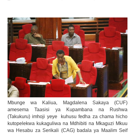
OSCAR ASSENGA
-
Aug 06 2026
WAZIRI AWESO AAGIZA MILIONI 508 Z
MSUMBA
-
Aug 06 2026
WAJASIRIAMALI KUTOKA PEMBA WATE
MSUMBA
-
Aug 06 2026
TBS YAWAHIMIZA WAJASIRIAMALI K
OSCAR ASSENGA
-
Aug 06 2026
NAIBU KATIBU MKUU UJENZI ARIDHI
OSCAR ASSENGA
-
Aug 06 2026
Maisha Yangu Yalikuwa Kwenye Giza Niki
Zawadi
-
Aug 06 2026
Mbunge wa Kaliua, Magdalena Sakaya (CUF)
amesema Taasisi ya Kupambana na Rushwa
(Takukuru) imhoji yeye kuhusu fedha za chama hicho
kutopelekwa kukaguliwa na Mdhibiti na Mkaguzi Mkuu
wa Hesabu za Serikali (CAG) badala ya Maalim Seif