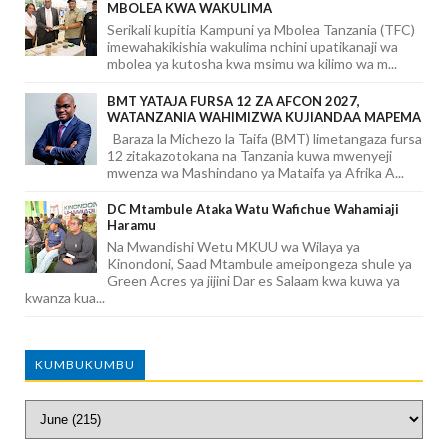
MBOLEA KWA WAKULIMA
Serikali kupitia Kampuni ya Mbolea Tanzania (TFC)
imewahakikishia wakulima nchini upatikanaji wa
mbolea ya kutosha kwa msimu wa kilimo wa m...
BMT YATAJA FURSA 12 ZA AFCON 2027,
WATANZANIA WAHIMIZWA KUJIANDAA MAPEMA
Baraza la Michezo la Taifa (BMT) limetangaza fursa
12 zitakazotokana na Tanzania kuwa mwenyeji
mwenza wa Mashindano ya Mataifa ya Afrika A...
DC Mtambule Ataka Watu Wafichue Wahamiaji
Haramu
Na Mwandishi Wetu MKUU wa Wilaya ya
Kinondoni, Saad Mtambule ameipongeza shule ya
Green Acres ya jijini Dar es Salaam kwa kuwa ya
kwanza kua...
KUMBUKUMBU