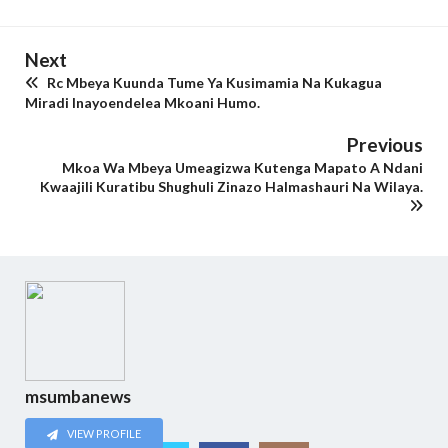
Next
Rc Mbeya Kuunda Tume Ya Kusimamia Na Kukagua
Miradi Inayoendelea Mkoani Humo.
Previous
Mkoa Wa Mbeya Umeagizwa Kutenga Mapato A Ndani
Kwaajili Kuratibu Shughuli Zinazo Halmashauri Na Wilaya.
msumbanews
VIEW PROFILE