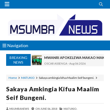


Navigation
BREAKING
MWANRI APOKELEWA MAKAO MAKUU
NEWS
OSCAR ASSENGA
-
Aug 06 2026
Umaskini Na Madeni Yalitishia Kuangami
Zawadi
-
Aug 06 2026
Home
MATUKIO
Sakaya amkingia kifua Maalim Seif bungeni.
Nilitafuta Mtoto Kwa Zaidi Ya Miaka Sa
Sakaya Amkingia Kifua Maalim
Zawadi
-
Aug 06 2026
NAIBU WAZIRI CHANDE ARIDHISHWA
Seif Bungeni.
OSCAR ASSENGA
-
Aug 06 2026
TBS YATOA ELIMU YA UBORA WA BID
MSUMBANEWS
ON
JUNE 06, 2018
MATUKIO,