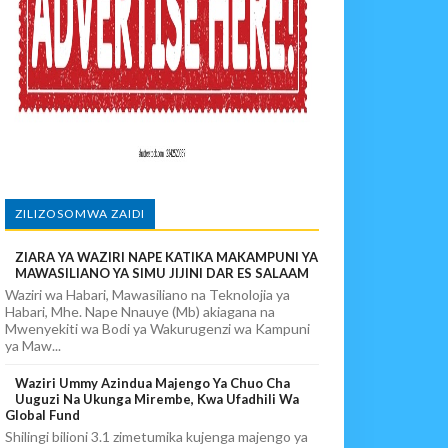
IA 88
EKEZAJI
ZILIZOSOMWA ZAIDI
ZIARA YA WAZIRI NAPE KATIKA MAKAMPUNI YA
MAWASILIANO YA SIMU JIJINI DAR ES SALAAM
Waziri wa Habari, Mawasiliano na Teknolojia ya
Habari, Mhe. Nape Nnauye (Mb) akiagana na
Mwenyekiti wa Bodi ya Wakurugenzi wa Kampuni
ya Maw...
Waziri Ummy Azindua Majengo Ya Chuo Cha
Uuguzi Na Ukunga Mirembe, Kwa Ufadhili Wa
Global Fund
Shilingi bilioni 3.1 zimetumika kujenga majengo ya