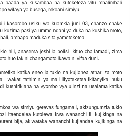
a baada ya kusambaa na kuteketeza vitu mbalimbali
opo wilaya ya busega, mkoani simiyu.
ili kasorobo usiku wa kuamkia juni 03, chanzo chake
u kuzima pasi ya umme ndani ya duka na kushika moto,
bali, ambapo maduka sita yameteketea.
o hili, anasema jeshi la polisi kituo cha lamadi, zima
o huo lakini changamoto ikawa ni vifaa duni.
fika katika eneo la tukio na kujionea athari za moto
wakati tathimini ya mali iliyoteketea ikifanyika, huku
 kushirikiana na vyombo vya ulinzi na usalama katika
koa wa simiyu gerevas fungamali, akizungumzia tukio
zi itaendelea kutolewa kwa wananchi ili kujikinga na
urent bija, akiwataka wananchi kujiandaa kujikinga na