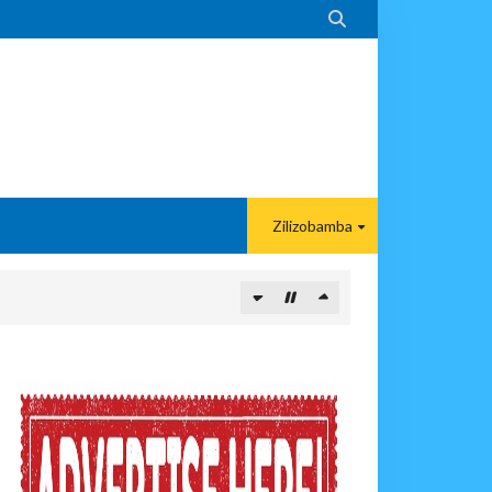

Zilizobamba
 DART
A EACOP