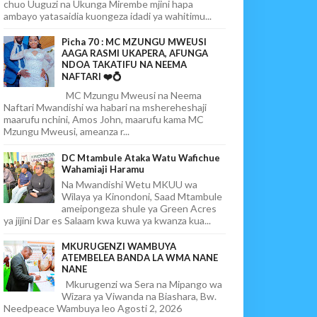
chuo Uuguzi na Ukunga Mirembe mjini hapa
ambayo yatasaidia kuongeza idadi ya wahitimu...
Picha 70 : MC MZUNGU MWEUSI
AAGA RASMI UKAPERA, AFUNGA
NDOA TAKATIFU NA NEEMA
NAFTARI ❤️💍
MC Mzungu Mweusi na Neema
Naftari Mwandishi wa habari na mshereheshaji
maarufu nchini, Amos John, maarufu kama MC
Mzungu Mweusi, ameanza r...
DC Mtambule Ataka Watu Wafichue
Wahamiaji Haramu
Na Mwandishi Wetu MKUU wa
Wilaya ya Kinondoni, Saad Mtambule
ameipongeza shule ya Green Acres
ya jijini Dar es Salaam kwa kuwa ya kwanza kua...
MKURUGENZI WAMBUYA
ATEMBELEA BANDA LA WMA NANE
NANE
Mkurugenzi wa Sera na Mipango wa
Wizara ya Viwanda na Biashara, Bw.
Needpeace Wambuya leo Agosti 2, 2026