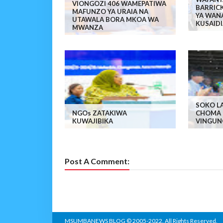
VIONGOZI 406 WAMEPATIWA
BARRIC
MAFUNZO YA URAIA NA
YA WAN
UTAWALA BORA MKOA WA
KUSAIDI
MWANZA
SOKO LA
NGOs ZATAKIWA
CHOMA 
KUWAJIBIKA
VINGUN
Post A Comment:
MSUMBANEWS BLOG
© 2005-2022. All Rights Reserved.