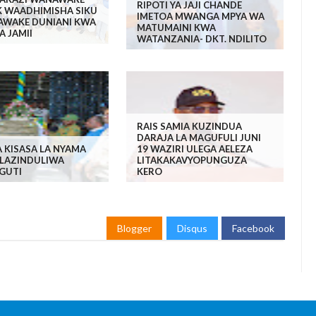
RIPOTI YA JAJI CHANDE
K WAADHIMISHA SIKU
IMETOA MWANGA MPYA WA
AWAKE DUNIANI KWA
MATUMAINI KWA
A JAMII
WATANZANIA- DKT. NDILITO
RAIS SAMIA KUZINDUA
DARAJA LA MAGUFULI JUNI
 KISASA LA NYAMA
19 WAZIRI ULEGA AELEZA
LAZINDULIWA
LITAKAKAVYOPUNGUZA
GUTI
KERO
Blogger
Disqus
Facebook