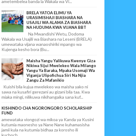
ametembelea banda la Wakala wa Vi...
BRELA YATOA ELIMU YA
URASIMISHAJI BIASHARA NA
USAJILI WA ALAMA ZA BIASHARA
NA HUDUMA KWA VIJANA BBT
Na Mwandishi Wetu, Dodoma
Wakala wa Usajili wa Biashara na Leseni (BRELA)
umewataka vijana wanaoshiriki mpango wa
Kujenga kesho bora (Bu...
Maisha Yangu Yalikuwa Kwenye Giza
Nikiwa Sijui Mwelekeo Wala Milango
Yangu Ya Baraka, Mpaka Usomaji Wa
Viganja Ulipofichua Siri Na Njia
Zangu Za Mafanikio
Kuishi bila kujua mwelekeo wa maisha yako ni
sawa na kusafiri gerezani au gizani bila taa. Kwa
miaka mingi, nilikuwa nikihangaika sana kuf...
KISHINDO CHA NGORONGORO SCHOLARSHIP
FUND
amewataka viongozi wa mikoa ya Kanda ya Kusini
kutumia maonesho ya Nane Nane kuhamasisha
jamii kula na kutumia bidhaa za korosho ili
kuchoch...