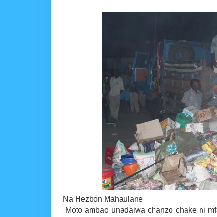
MRADI WA KITUO CHA 
MSUMBA
-
Aug 07 2026
NHIF: BIMA YA AFYA NI MSING
Alex Sonna
-
Aug 07 2026
LONDO AITAKA FCC KUWAFIKI
Alex Sonna
-
Aug 07 2026
BOT YAZINDUA KIELEL
OSCAR ASSENGA
-
Aug 07 202
TBS YASISITIZA UBORA WA BI
Alex Sonna
-
Aug 07 2026
WRRB YAJA NA UBUNIFU KWENY
Alex Sonna
-
Aug 08 2026
Na Hezbon Mahaulane
Moto ambao unadaiwa chanzo chake ni mf