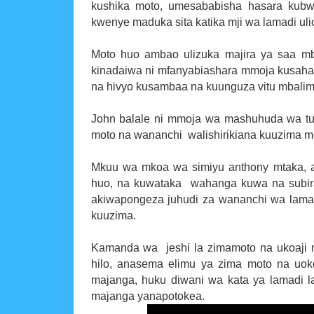
kushika moto, umesababisha hasara kubw
kwenye maduka sita katika mji wa lamadi uli
Moto huo ambao ulizuka majira ya saa mb
kinadaiwa ni mfanyabiashara mmoja kusaha
na hivyo kusambaa na kuunguza vitu mbalim
John balale ni mmoja wa mashuhuda wa tuki
moto na wananchi walishirikiana kuuzima mot
Mkuu wa mkoa wa simiyu anthony mtaka, ame
huo, na kuwataka wahanga kuwa na subira ,
akiwapongeza juhudi za wananchi wa lamadi
kuuzima.
Kamanda wa jeshi la zimamoto na ukoaji m
hilo, anasema elimu ya zima moto na uoko
majanga, huku diwani wa kata ya lamadi la
majanga yanapotokea.