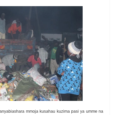
KUONGEZA MSUKUMO WA MAFUTA (PS3) MULEBA WAFIKIA ASILIM
I WA MAISHA YA KILA MTANZANIA
A WANANCHI WENGI ZAIDI KUCHOCHEA THAMANI YA MAZAO
EZO CHA FAIDA REJEA YA DHAMANA ZA SERIKALI KUBORESHA UW
6
DHAA KUWA CHACHU YA BIASHARA NA ULINZI WA MLAJI
E ZAO LA PARACHICHI
anyabiashara mmoja kusahau kuzima pasi ya umme na