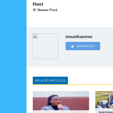
Next
Newer Post
msumbanews
VIEW PROFILE
RELATED ARTICLES
WAFANY