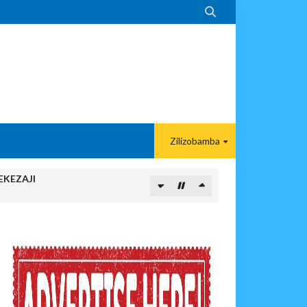

Zilizobamba
EKEZAJI
 KAZINI