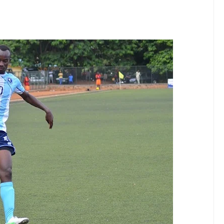
 WITO KUHUSU LESENI ZA MAFUNDI UMEME,MAONESHO YA NA
 NA KUWAAGA WAJUMBE WA BODI MNMA WALIOMALIZA MUDA
ELIMU, AMANI KUPEWA KIPAUMBELE ITILIMA
O HABARI YA DODOMA.
 MAZENGO WATOA ELIMU YA VIPIMO KWA NAIBU WAZIRI LOND
A WANANCHI WENGI ZAIDI KUCHOCHEA THAMANI YA MAZAO