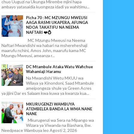
chuo Uuguzi na Ukunga Mirembe mjini hapa
ambayo yatasaidia kuongeza idadi ya wahitimu...
Picha 70 : MC MZUNGU MWEUSI
AAGA RASMI UKAPERA, AFUNGA
NDOA TAKATIFU NA NEEMA
NAFTARI ❤️💍
MC Mzungu Mweusi na Neema
Naftari Mwandishi wa habari na mshereheshaji
maarufu nchini, Amos John, maarufu kama MC
Mzungu Mweusi, ameanza r...
DC Mtambule Ataka Watu Wafichue
Wahamiaji Haramu
Na Mwandishi Wetu MKUU wa
Wilaya ya Kinondoni, Saad Mtambule
ameipongeza shule ya Green Acres
ya jijini Dar es Salaam kwa kuwa ya kwanza kua...
MKURUGENZI WAMBUYA
ATEMBELEA BANDA LA WMA NANE
NANE
Mkurugenzi wa Sera na Mipango wa
Wizara ya Viwanda na Biashara, Bw.
Needpeace Wambuya leo Agosti 2, 2026