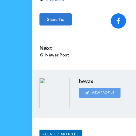
Share To:
Next
Newer Post
bevax
VIEW PROFILE
RELATED ARTICLES