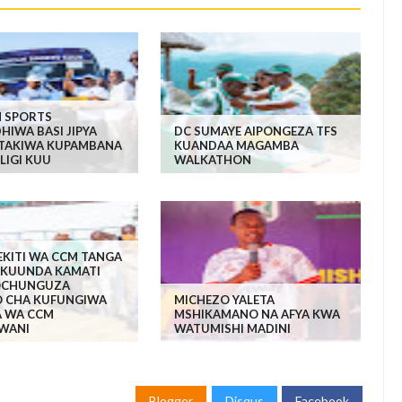
N SPORTS
HIWA BASI JIPYA
DC SUMAYE AIPONGEZA TFS
ATAKIWA KUPAMBANA
KUANDAA MAGAMBA
LIGI KUU
WALKATHON
KITI WA CCM TANGA
 KUUNDA KAMATI
OCHUNGUZA
 CHA KUFUNGIWA
MICHEZO YALETA
 WA CCM
MSHIKAMANO NA AFYA KWA
WANI
WATUMISHI MADINI
Blogger
Disqus
Facebook