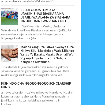
ametembelea banda la Wakala wa Vi...
BRELA YATOA ELIMU YA
URASIMISHAJI BIASHARA NA
USAJILI WA ALAMA ZA BIASHARA
NA HUDUMA KWA VIJANA BBT
Na Mwandishi Wetu, Dodoma
Wakala wa Usajili wa Biashara na Leseni (BRELA)
umewataka vijana wanaoshiriki mpango wa
Kujenga kesho bora (Bu...
Maisha Yangu Yalikuwa Kwenye Giza
Nikiwa Sijui Mwelekeo Wala Milango
Yangu Ya Baraka, Mpaka Usomaji Wa
Viganja Ulipofichua Siri Na Njia
Zangu Za Mafanikio
Kuishi bila kujua mwelekeo wa maisha yako ni
sawa na kusafiri gerezani au gizani bila taa. Kwa
miaka mingi, nilikuwa nikihangaika sana kuf...
KISHINDO CHA NGORONGORO SCHOLARSHIP
FUND
amewataka viongozi wa mikoa ya Kanda ya Kusini
kutumia maonesho ya Nane Nane kuhamasisha
jamii kula na kutumia bidhaa za korosho ili
kuchoch...