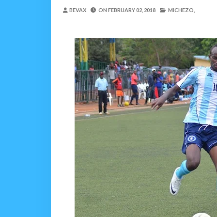
EWURA KANDA YA KATI YATOA
BEVAX
ON
FEBRUARY 02, 2018
MICHEZO,
Alex Sonna
-
Aug 07 2026
WASIRA AWAPONGEZA
MSUMBA
-
Aug 07 2026
AKWILAPO ATOA WITO 
MSUMBA
-
Aug 07 2026
UTALII KIDIJITALI NDI
MSUMBA
-
Aug 07 2026
WANAFUNZI WA MTEMI
MSUMBA
-
Aug 07 2026
LONDO AITAKA FCC KUWAFIKI
Alex Sonna
-
Aug 07 2026