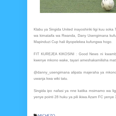
Klabu ya Singida United inayoshiriki ligi kuu so
wa kimataifa wa Rwanda, Dany Usengimana kufu
Mapinduzi Cup hali iliyopelekea kufungwa hogo.
FIT KUREJEA KIKOSINI : Good News ni kwamb
kwenye mkono wake, tayari ameshakamilisha mati
@danny_usengimana alipata majeraha ya mkono
uwanja kwa wiki tatu.
Singida ipo nafasi ya nne katika msimamo wa li
yenye pointi 28 huku ya pili ikiwa Azam FC yenye
MICHEZO