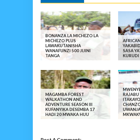
BONANZA LA MICHEZO LA
MICHEZO PLUS
AFRICA
LAWAKUTANISHA
YAKABID
WANAFUNZI 500 JIJINI
SASA Y
TANGA
KURUDI 
MWENYE
MAGAMBA FOREST
RAJABU
WALKATHON AND
ITAKAY
ADVENTURE SEASON III
CHANZO
KUFANYIKA DESEMBA 17
UWANJA
HADI 20 MWAKA HUU
MKWAK
Post A Comment: