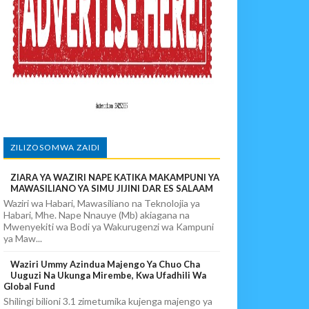
NENANE
 WAO
O NANE NANE
ZILIZOSOMWA ZAIDI
ZIARA YA WAZIRI NAPE KATIKA MAKAMPUNI YA
MAWASILIANO YA SIMU JIJINI DAR ES SALAAM
Waziri wa Habari, Mawasiliano na Teknolojia ya
Habari, Mhe. Nape Nnauye (Mb) akiagana na
Mwenyekiti wa Bodi ya Wakurugenzi wa Kampuni
ya Maw...
Waziri Ummy Azindua Majengo Ya Chuo Cha
Uuguzi Na Ukunga Mirembe, Kwa Ufadhili Wa
Global Fund
Shilingi bilioni 3.1 zimetumika kujenga majengo ya