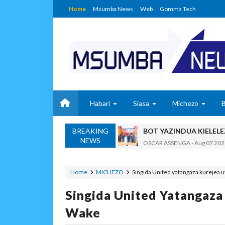
Home
Msumba News
Web
Gomma Tech
Habari
Siasa
Michezo
BREAKING
BOT YAZINDUA KIELEL
NEWS
OSCAR ASSENGA
-
Aug 07 202
TBS YASISITIZA UBORA WA BI
Alex Sonna
-
Aug 07 2026
Home
MICHEZO
Singida United yatangaza kurejea 
WAZIRI NANAUKA AIP
Singida United Yatangaza
Unknown
-
Aug 07 2026
WACHIMBAJI WADOGO 
Wake
OSCAR ASSENGA
-
Aug 07 202