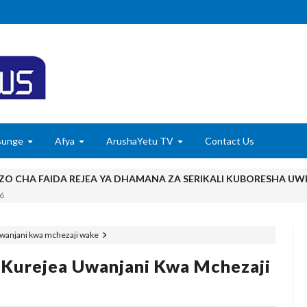
Bunge
Afya
ArushaYetu TV
Contact Us
EZO CHA FAIDA REJEA YA DHAMANA ZA SERIKALI KUBORESHA UW
6
DHAA KUWA CHACHU YA BIASHARA NA ULINZI WA MLAJI
uwanjani kwa mchezaji wake
ONGEZA TARURA KWA MPANGO WA CBRM ‎
 Kurejea Uwanjani Kwa Mchezaji
NAMUNGO WAOMBA MAFUNZO ENDELEVU YA USALAMA NA AFYA
6