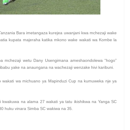
ka Tanzania Bara imetangaza kurejea uwanjani kwa mchezaji wake
atia kupata majeraha katika mkono wake wakati wa Kombe la
a mchezaji wetu Dany Usengimana ameshaondolewa “hogo”
babu yake na anaungana na wachezaji wenzake hivi karibuni.
 wakati wa michuano ya Mapinduzi Cup na kumuweka nje ya
gi kwakuwa na alama 27 wakati ya tatu ikishikwa na Yanga SC
 30 huku vinara Simba SC wakiwa na 35.