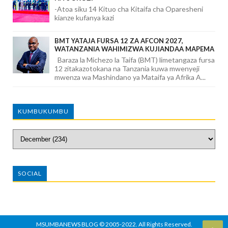
-Atoa siku 14 Kituo cha Kitaifa cha Oparesheni
kianze kufanya kazi
BMT YATAJA FURSA 12 ZA AFCON 2027,
WATANZANIA WAHIMIZWA KUJIANDAA MAPEMA
Baraza la Michezo la Taifa (BMT) limetangaza fursa
12 zitakazotokana na Tanzania kuwa mwenyeji
mwenza wa Mashindano ya Mataifa ya Afrika A...
KUMBUKUMBU
SOCIAL
MSUMBANEWS BLOG
© 2005-2022. All Rights Reserved.