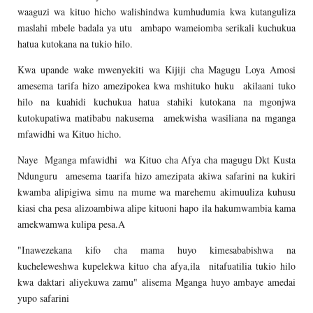
waaguzi wa kituo hicho walishindwa kumhudumia kwa kutanguliza
maslahi mbele badala ya utu ambapo wameiomba serikali kuchukua
hatua kutokana na tukio hilo.
Kwa upande wake mwenyekiti wa Kijiji cha Magugu Loya Amosi
amesema tarifa hizo amezipokea kwa mshituko huku akilaani tuko
hilo na kuahidi kuchukua hatua stahiki kutokana na mgonjwa
kutokupatiwa matibabu nakusema amekwisha wasiliana na mganga
mfawidhi wa Kituo hicho.
Naye Mganga mfawidhi wa Kituo cha Afya cha magugu Dkt Kusta
Ndunguru amesema taarifa hizo amezipata akiwa safarini na kukiri
kwamba alipigiwa simu na mume wa marehemu akimuuliza kuhusu
kiasi cha pesa alizoambiwa alipe kituoni hapo ila hakumwambia kama
amekwamwa kulipa pesa.A
"Inawezekana kifo cha mama huyo kimesababishwa na
kucheleweshwa kupelekwa kituo cha afya,ila nitafuatilia tukio hilo
kwa daktari aliyekuwa zamu" alisema Mganga huyo ambaye amedai
yupo safarini