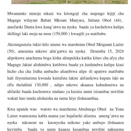
Mwanamke mmoja mkazi wa kitongoji cha majengo kijiji cha
Magugu wilayani Babati Mkoani Manyara, Juliana Obed (44),
amefariki Dunia kwa kung’atwa na nyoka baada ya kuchelewa kulipa
shillingi laki moja na nusu (150,000 ) kwaajili ya matibabu.
Akizungumzia tukio hilo mume wa marehemu Obed Meiguani Lazier
(50), amesema mkewe alin’gatwa na nyoka Desemba 15, 2024
alipokuwa anachuma boga kisha alimpeleka katika kituo cha afya cha
Magugu lakini alishindwa kutibiwa baada ya kushindwa kulipa kiasi
hicho cha cha fedha ambacho aliambiwa alipe ili apatiwe matibabu
hali iliyomlazimu kwenda kuitafuta lakini alifanikiwa kupata laki na
elfu thelathini 130,000 , ndipo mkewe akaanza kuhudumiwa na
alifariki baada kuchomwa sindano ya kuzuia sumu isisambae mwilini
wakati huo muda ulishaisha na sumu hiyo ilishasambaa.
Kwa upande wao watoto wa marehemu Abedinega Obed na Yona
Laizer wamesema kabla mama yao hajafariki alisema ameng’atwa na
nyoka mkononi na kuonyesha mikono yake ambayo ilishaanza
kuvimba baada ya sumu kuanza kusambaa mwilini nakusema