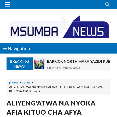


Navigation
BREAKING
BARRICK NORTH MARA YAZIDI KUBOR
NEWS
MSUMBA
-
Aug 05 2026
WAKULIMA, WAFUGAJI, WAVUVI WAP
MSUMBA
-
Aug 05 2026
Home
AFYA
ALIYENG'ATWA NA NYOKA AFIA KITUO CHA AFYA MAGUGU KWA
Shamba Langu La Hekari Kumi Lilikuwa H
KUKOSA 150,000/=
Zawadi
-
Aug 05 2026
Mume Wangu Alipoteza Hamu Na Mimi Na
ALIYENG'ATWA NA NYOKA
Zawadi
-
Aug 05 2026
AFIA KITUO CHA AFYA
Kila Pesa Niliyopata Ilikuwa Ikipotea K