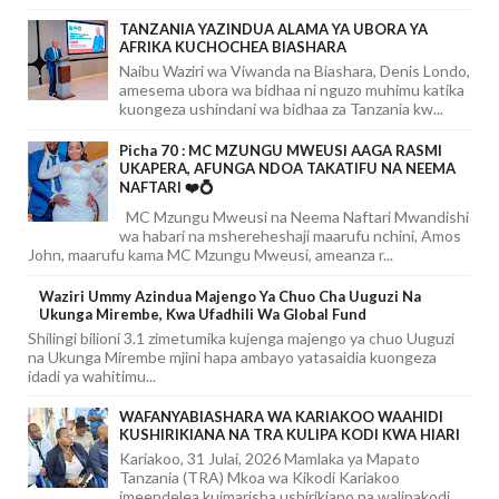
TANZANIA YAZINDUA ALAMA YA UBORA YA
AFRIKA KUCHOCHEA BIASHARA
Naibu Waziri wa Viwanda na Biashara, Denis Londo,
amesema ubora wa bidhaa ni nguzo muhimu katika
kuongeza ushindani wa bidhaa za Tanzania kw...
Picha 70 : MC MZUNGU MWEUSI AAGA RASMI
UKAPERA, AFUNGA NDOA TAKATIFU NA NEEMA
NAFTARI ❤️💍
MC Mzungu Mweusi na Neema Naftari Mwandishi
wa habari na mshereheshaji maarufu nchini, Amos
John, maarufu kama MC Mzungu Mweusi, ameanza r...
Waziri Ummy Azindua Majengo Ya Chuo Cha Uuguzi Na
Ukunga Mirembe, Kwa Ufadhili Wa Global Fund
Shilingi bilioni 3.1 zimetumika kujenga majengo ya chuo Uuguzi
na Ukunga Mirembe mjini hapa ambayo yatasaidia kuongeza
idadi ya wahitimu...
WAFANYABIASHARA WA KARIAKOO WAAHIDI
KUSHIRIKIANA NA TRA KULIPA KODI KWA HIARI
Kariakoo, 31 Julai, 2026 Mamlaka ya Mapato
Tanzania (TRA) Mkoa wa Kikodi Kariakoo
imeendelea kuimarisha ushirikiano na walipakodi