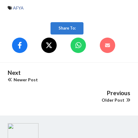
AFYA
Share To:
Next
Newer Post
Previous
Older Post