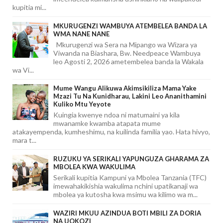
kupitia mi...
MKURUGENZI WAMBUYA ATEMBELEA BANDA LA
WMA NANE NANE
Mkurugenzi wa Sera na Mipango wa Wizara ya
Viwanda na Biashara, Bw. Needpeace Wambuya
leo Agosti 2, 2026 ametembelea banda la Wakala
wa Vi...
Mume Wangu Alikuwa Akimsikiliza Mama Yake
Mzazi Tu Na Kunidharau, Lakini Leo Ananithamini
Kuliko Mtu Yeyote
Kuingia kwenye ndoa ni matumaini ya kila
mwanamke kwamba atapata mume
atakayempenda, kumheshimu, na kuilinda familia yao. Hata hivyo,
mara t...
RUZUKU YA SERIKALI YAPUNGUZA GHARAMA ZA
MBOLEA KWA WAKULIMA
Serikali kupitia Kampuni ya Mbolea Tanzania (TFC)
imewahakikishia wakulima nchini upatikanaji wa
mbolea ya kutosha kwa msimu wa kilimo wa m...
WAZIRI MKUU AZINDUA BOTI MBILI ZA DORIA
NA UOKOZI