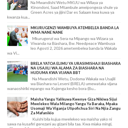
Na Mwandishi Wetu MKUU wa Wilaya ya
Kinondoni, Saad Mtambule ameipongeza shule ya
Green Acres ya jijini Dar es Salaam kwa kuwa ya
kwanza kua...
MKURUGENZI WAMBUYA ATEMBELEA BANDA LA
WMA NANE NANE
Mkurugenzi wa Sera na Mipango wa Wizara ya
Viwanda na Biashara, Bw. Needpeace Wambuya
leo Agosti 2, 2026 ametembelea banda la Wakala
wa Vi...
BRELA YATOA ELIMU YA URASIMISHAJI BIASHARA
NA USAJILI WA ALAMA ZA BIASHARA NA
HUDUMA KWA VIJANA BBT
Na Mwandishi Wetu, Dodoma Wakala wa Usajili
wa Biashara na Leseni (BRELA) umewataka vijana
wanaoshiriki mpango wa Kujenga kesho bora (Bu...
Maisha Yangu Yalikuwa Kwenye Giza Nikiwa Sijui
Mwelekeo Wala Milango Yangu Ya Baraka, Mpaka
Usomaji Wa Viganja Ulipofichua Siri Na Njia Zangu
Za Mafanikio
Kuishi bila kujua mwelekeo wa maisha yako ni
sawa na kusafiri gerezani au gizani bila taa. Kwa miaka mingi,