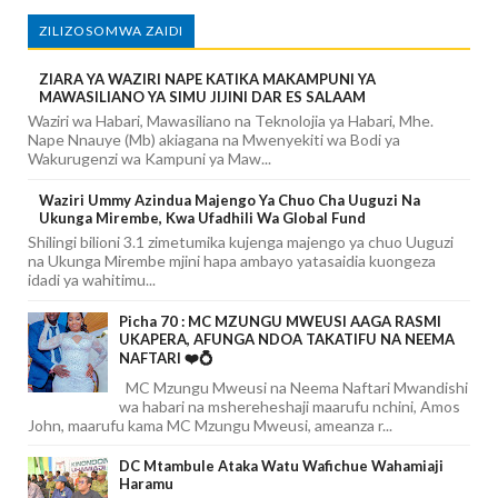
ZILIZOSOMWA ZAIDI
ZIARA YA WAZIRI NAPE KATIKA MAKAMPUNI YA
MAWASILIANO YA SIMU JIJINI DAR ES SALAAM
Waziri wa Habari, Mawasiliano na Teknolojia ya Habari, Mhe.
Nape Nnauye (Mb) akiagana na Mwenyekiti wa Bodi ya
Wakurugenzi wa Kampuni ya Maw...
Waziri Ummy Azindua Majengo Ya Chuo Cha Uuguzi Na
Ukunga Mirembe, Kwa Ufadhili Wa Global Fund
Shilingi bilioni 3.1 zimetumika kujenga majengo ya chuo Uuguzi
na Ukunga Mirembe mjini hapa ambayo yatasaidia kuongeza
idadi ya wahitimu...
Picha 70 : MC MZUNGU MWEUSI AAGA RASMI
UKAPERA, AFUNGA NDOA TAKATIFU NA NEEMA
NAFTARI ❤️💍
MC Mzungu Mweusi na Neema Naftari Mwandishi
wa habari na mshereheshaji maarufu nchini, Amos
John, maarufu kama MC Mzungu Mweusi, ameanza r...
DC Mtambule Ataka Watu Wafichue Wahamiaji
Haramu