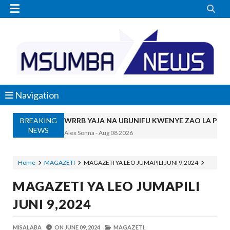


Navigation
BREAKING
WRRB YAJA NA UBUNIFU KWENYE ZAO LA PAR
NEWS
Alex Sonna
-
Aug 08 2026
WMA YAPONGEZWA KWA KUANZISHA K
MSUMBA
-
Aug 08 2026
Home
MAGAZETI
MAGAZETI YA LEO JUMAPILI JUNI 9,2024
PROF. SHEMDOE AHAIDI TAMISEMI KU
MAGAZETI YA LEO JUMAPILI
MSUMBA
-
Aug 08 2026
TPDC YARIDHISHWA NA MAENDELEO Y
JUNI 9,2024
OSCAR ASSENGA
-
Aug 07 2026
MKAKATI WA SERIKALI KUONGEZA THAMANI 
MISALABA
ON
JUNE 09, 2024
MAGAZETI,