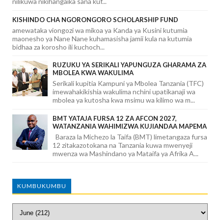
nilikuwa nikihangaika sana kuf...
KISHINDO CHA NGORONGORO SCHOLARSHIP FUND
amewataka viongozi wa mikoa ya Kanda ya Kusini kutumia
maonesho ya Nane Nane kuhamasisha jamii kula na kutumia
bidhaa za korosho ili kuchoch...
RUZUKU YA SERIKALI YAPUNGUZA GHARAMA ZA
MBOLEA KWA WAKULIMA
Serikali kupitia Kampuni ya Mbolea Tanzania (TFC)
imewahakikishia wakulima nchini upatikanaji wa
mbolea ya kutosha kwa msimu wa kilimo wa m...
BMT YATAJA FURSA 12 ZA AFCON 2027,
WATANZANIA WAHIMIZWA KUJIANDAA MAPEMA
Baraza la Michezo la Taifa (BMT) limetangaza fursa
12 zitakazotokana na Tanzania kuwa mwenyeji
mwenza wa Mashindano ya Mataifa ya Afrika A...
KUMBUKUMBU