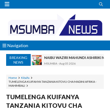


Navigation
BREAKING
NAIBU WAZIRI MAHUNDI ASHIRIKI MAP
NEWS
MSUMBA
-
Aug 05 2026
WMA YAENDELEA KUTOA ELIMU YA V
MSUMBA
-
Aug 05 2026
Home
Kitaifa
TUMELENGA KUIFANYA TANZANIA KITOVU CHA MADINI AFRIKA -
KISHINDO CHA NGORONGORO SCHOLARSHIP
MAHIMBALI
Alex Sonna
-
Aug 05 2026
KAULIMBIU YA PSSSF YA ‘TUNALIPA J
TUMELENGA KUIFANYA
OSCAR ASSENGA
-
Aug 05 2026
TANZANIA KITOVU CHA
TANZANIA KUNUFAIKA NA SH. BILIONI 