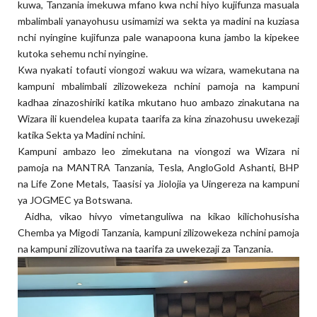
kuwa, Tanzania imekuwa mfano kwa nchi hiyo kujifunza masuala
mbalimbali yanayohusu usimamizi wa sekta ya madini na kuziasa
nchi nyingine kujifunza pale wanapoona kuna jambo la kipekee
kutoka sehemu nchi nyingine.
Kwa nyakati tofauti viongozi wakuu wa wizara, wamekutana na
kampuni mbalimbali zilizowekeza nchini pamoja na kampuni
kadhaa zinazoshiriki katika mkutano huo ambazo zinakutana na
Wizara ili kuendelea kupata taarifa za kina zinazohusu uwekezaji
katika Sekta ya Madini nchini.
Kampuni ambazo leo zimekutana na viongozi wa Wizara ni
pamoja na MANTRA Tanzania, Tesla, AngloGold Ashanti, BHP
na Life Zone Metals, Taasisi ya Jiolojia ya Uingereza na kampuni
ya JOGMEC ya Botswana.
Aidha, vikao hivyo vimetanguliwa na kikao kilichohusisha
Chemba ya Migodi Tanzania, kampuni zilizowekeza nchini pamoja
na kampuni zilizovutiwa na taarifa za uwekezaji za Tanzania.