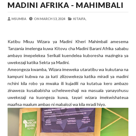
MADINI AFRIKA - MAHIMBALI
OSCAR ASSENGA
-
Aug 05 2026
TIRDO YAFICHUA FURSA ZA BIASHARA
OSCAR ASSENGA
-
Aug 05 2026
MSUMBA
ON
MARCH 13, 2024
KITAIFA,
WAKAGUZI WA MAFUTA WAIMARISHA UDHIBIT
Alex Sonna
-
Aug 05 2026
Katibu Mkuu Wizara ya Madini Kheri Mahimbali amesema
BARRICK NORTH MARA YAZIDI KUBOR
Tanzania imelenga kuwa Kitovu cha Madini Barani Afrika sababu
MSUMBA
-
Aug 05 2026
ambayo imepelekea Serikali kuendelea kuboresha mazingira ya
WAKULIMA, WAFUGAJI, WAVUVI WAP
uwekezaji katika Sekta ya Madini.
MSUMBA
-
Aug 05 2026
Ameongeza kwamba, Wizara imeweka utaratibu wa kukutana na
DKT. MSONDE: TBA NI KITOVU CHA FURSA ZA U
kampuni kubwa na za kati zilizowekeza katika miradi ya madini
Alex Sonna
-
Aug 06 2026
nchini kila robo ya mwaka ili kujadili na kutatua kero ambazo
zinaweza kusababisha ucheleweshaji wa masuala yanayohusu
uwekezaji na kuongeza kuwa, tayari wizara imekwishateua
maafisa maalum ambao ni mabalozi wa kila mradi hiyo.