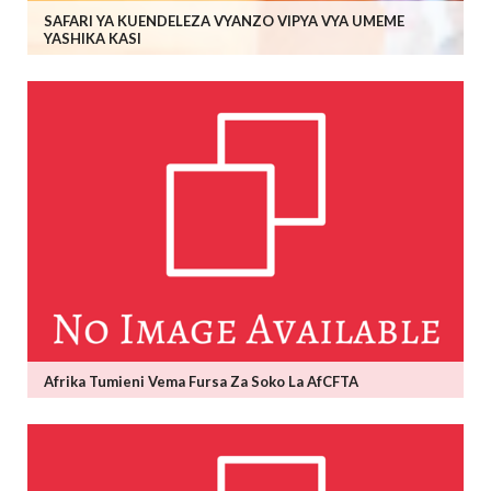
SAFARI YA KUENDELEZA VYANZO VIPYA VYA UMEME
YASHIKA KASI
Afrika Tumieni Vema Fursa Za Soko La AfCFTA