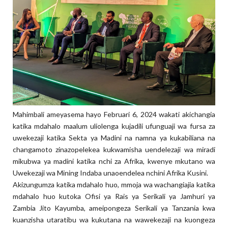
Mahimbali ameyasema hayo Februari 6, 2024 wakati akichangia
katika mdahalo maalum uliolenga kujadili ufunguaji wa fursa za
uwekezaji katika Sekta ya Madini na namna ya kukabiliana na
changamoto zinazopelekea kukwamisha uendelezaji wa miradi
mikubwa ya madini katika nchi za Afrika, kwenye mkutano wa
Uwekezaji wa Mining Indaba unaoendelea nchini Afrika Kusini.
Akizungumza katika mdahalo huo, mmoja wa wachangiajia katika
mdahalo huo kutoka Ofisi ya Rais ya Serikali ya Jamhuri ya
Zambia Jito Kayumba, ameipongeza Serikali ya Tanzania kwa
kuanzisha utaratibu wa kukutana na wawekezaji na kuongeza