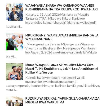
WAFANYABIASHARA WA KARIAKOO WAAHIDI
KUSHIRIKIANA NA TRA KULIPA KODI KWA HIARI
Kariakoo, 31 Julai, 2026 Mamlaka ya Mapato
Tanzania (TRA) Mkoa wa Kikodi Kariakoo
imeendelea kuimarisha ushirikiano na walipakodi
kupitia mi...
MKURUGENZI WAMBUYA ATEMBELEA BANDA LA
WMA NANE NANE
Mkurugenzi wa Sera na Mipango wa Wizara ya
Viwanda na Biashara, Bw. Needpeace Wambuya
leo Agosti 2, 2026 ametembelea banda la Wakala
wa Vi...
Mume Wangu Alikuwa Akimsikiliza Mama Yake
Mzazi Tu Na Kunidharau, Lakini Leo Ananithamini
Kuliko Mtu Yeyote
Kuingia kwenye ndoa ni matumaini ya kila
mwanamke kwamba atapata mume
atakayempenda, kumheshimu, na kuilinda familia yao. Hata hivyo,
mara t...
RUZUKU YA SERIKALI YAPUNGUZA GHARAMA ZA
MBOLEA KWA WAKULIMA