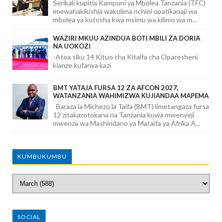
Serikali kupitia Kampuni ya Mbolea Tanzania (TFC)
imewahakikishia wakulima nchini upatikanaji wa
mbolea ya kutosha kwa msimu wa kilimo wa m...
WAZIRI MKUU AZINDUA BOTI MBILI ZA DORIA
NA UOKOZI
-Atoa siku 14 Kituo cha Kitaifa cha Oparesheni
kianze kufanya kazi
BMT YATAJA FURSA 12 ZA AFCON 2027,
WATANZANIA WAHIMIZWA KUJIANDAA MAPEMA
Baraza la Michezo la Taifa (BMT) limetangaza fursa
12 zitakazotokana na Tanzania kuwa mwenyeji
mwenza wa Mashindano ya Mataifa ya Afrika A...
KUMBUKUMBU
SOCIAL