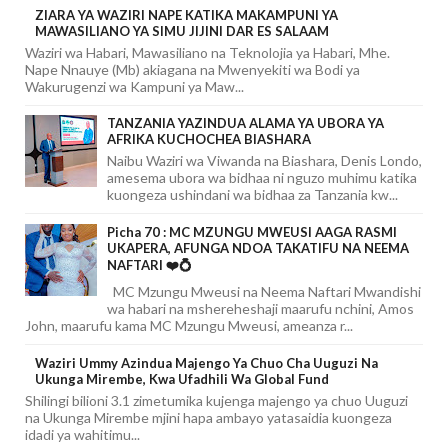
ZIARA YA WAZIRI NAPE KATIKA MAKAMPUNI YA
MAWASILIANO YA SIMU JIJINI DAR ES SALAAM
Waziri wa Habari, Mawasiliano na Teknolojia ya Habari, Mhe.
Nape Nnauye (Mb) akiagana na Mwenyekiti wa Bodi ya
Wakurugenzi wa Kampuni ya Maw...
TANZANIA YAZINDUA ALAMA YA UBORA YA
AFRIKA KUCHOCHEA BIASHARA
Naibu Waziri wa Viwanda na Biashara, Denis Londo,
amesema ubora wa bidhaa ni nguzo muhimu katika
kuongeza ushindani wa bidhaa za Tanzania kw...
Picha 70 : MC MZUNGU MWEUSI AAGA RASMI
UKAPERA, AFUNGA NDOA TAKATIFU NA NEEMA
NAFTARI ❤️💍
MC Mzungu Mweusi na Neema Naftari Mwandishi
wa habari na mshereheshaji maarufu nchini, Amos
John, maarufu kama MC Mzungu Mweusi, ameanza r...
Waziri Ummy Azindua Majengo Ya Chuo Cha Uuguzi Na
Ukunga Mirembe, Kwa Ufadhili Wa Global Fund
Shilingi bilioni 3.1 zimetumika kujenga majengo ya chuo Uuguzi
na Ukunga Mirembe mjini hapa ambayo yatasaidia kuongeza
idadi ya wahitimu...