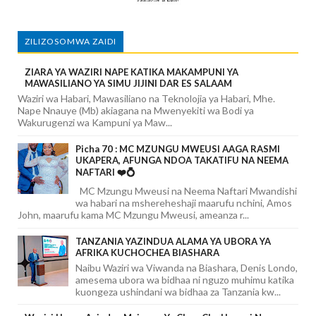
ZILIZOSOMWA ZAIDI
ZIARA YA WAZIRI NAPE KATIKA MAKAMPUNI YA
MAWASILIANO YA SIMU JIJINI DAR ES SALAAM
Waziri wa Habari, Mawasiliano na Teknolojia ya Habari, Mhe.
Nape Nnauye (Mb) akiagana na Mwenyekiti wa Bodi ya
Wakurugenzi wa Kampuni ya Maw...
Picha 70 : MC MZUNGU MWEUSI AAGA RASMI
UKAPERA, AFUNGA NDOA TAKATIFU NA NEEMA
NAFTARI ❤️💍
MC Mzungu Mweusi na Neema Naftari Mwandishi
wa habari na mshereheshaji maarufu nchini, Amos
John, maarufu kama MC Mzungu Mweusi, ameanza r...
TANZANIA YAZINDUA ALAMA YA UBORA YA
AFRIKA KUCHOCHEA BIASHARA
Naibu Waziri wa Viwanda na Biashara, Denis Londo,
amesema ubora wa bidhaa ni nguzo muhimu katika
kuongeza ushindani wa bidhaa za Tanzania kw...