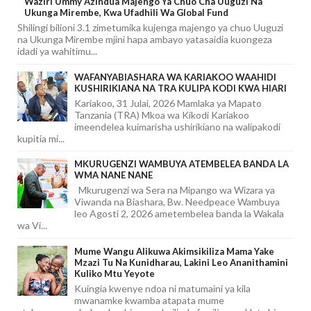
Waziri Ummy Azindua Majengo Ya Chuo Cha Uuguzi Na
Ukunga Mirembe, Kwa Ufadhili Wa Global Fund
Shilingi bilioni 3.1 zimetumika kujenga majengo ya chuo Uuguzi
na Ukunga Mirembe mjini hapa ambayo yatasaidia kuongeza
idadi ya wahitimu...
WAFANYABIASHARA WA KARIAKOO WAAHIDI
KUSHIRIKIANA NA TRA KULIPA KODI KWA HIARI
Kariakoo, 31 Julai, 2026 Mamlaka ya Mapato
Tanzania (TRA) Mkoa wa Kikodi Kariakoo
imeendelea kuimarisha ushirikiano na walipakodi
kupitia mi...
MKURUGENZI WAMBUYA ATEMBELEA BANDA LA
WMA NANE NANE
Mkurugenzi wa Sera na Mipango wa Wizara ya
Viwanda na Biashara, Bw. Needpeace Wambuya
leo Agosti 2, 2026 ametembelea banda la Wakala
wa Vi...
Mume Wangu Alikuwa Akimsikiliza Mama Yake
Mzazi Tu Na Kunidharau, Lakini Leo Ananithamini
Kuliko Mtu Yeyote
Kuingia kwenye ndoa ni matumaini ya kila
mwanamke kwamba atapata mume