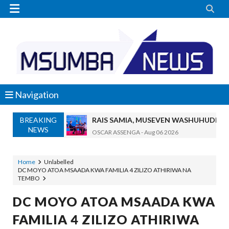


Navigation
BREAKING
RAIS SAMIA, MUSEVEN WASHUHUDIA M
NEWS
OSCAR ASSENGA
-
Aug 06 2026
BRELA YATOA ELIMU YA URASIMISHAJI BIASH
Alex Sonna
-
Aug 06 2026
Home
Unlabelled
DC MOYO ATOA MSAADA KWA FAMILIA 4 ZILIZO ATHIRIWA NA
DC Mtambule Ataka Watu Wafichue Wa
TEMBO
OSCAR ASSENGA
-
Aug 06 2026
Maisha Yangu Yalikuwa Kwenye Giza Niki
DC MOYO ATOA MSAADA KWA
Zawadi
-
Aug 06 2026
FAMILIA 4 ZILIZO ATHIRIWA
MWANRI APOKELEWA MAKAO MAKUU