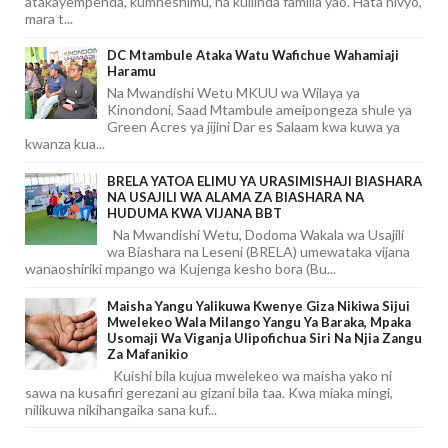
atakayempenda, kumheshimu, na kuilinda familia yao. Hata hivyo,
mara t...
DC Mtambule Ataka Watu Wafichue Wahamiaji
Haramu
Na Mwandishi Wetu MKUU wa Wilaya ya
Kinondoni, Saad Mtambule ameipongeza shule ya
Green Acres ya jijini Dar es Salaam kwa kuwa ya
kwanza kua...
BRELA YATOA ELIMU YA URASIMISHAJI BIASHARA
NA USAJILI WA ALAMA ZA BIASHARA NA
HUDUMA KWA VIJANA BBT
Na Mwandishi Wetu, Dodoma Wakala wa Usajili
wa Biashara na Leseni (BRELA) umewataka vijana
wanaoshiriki mpango wa Kujenga kesho bora (Bu...
Maisha Yangu Yalikuwa Kwenye Giza Nikiwa Sijui
Mwelekeo Wala Milango Yangu Ya Baraka, Mpaka
Usomaji Wa Viganja Ulipofichua Siri Na Njia Zangu
Za Mafanikio
Kuishi bila kujua mwelekeo wa maisha yako ni
sawa na kusafiri gerezani au gizani bila taa. Kwa miaka mingi,
nilikuwa nikihangaika sana kuf...