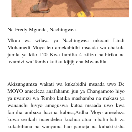
Na Fredy Mgunda, Nachingwea.
Mkuu wa wilaya ya Nachingwea mkoani Lindi
Mohamedi Moyo leo amekabidhi msaada wa chakula
jumla ya kilo 120 Kwa familia 4 zilizo hathirika na
uvamizi wa Tembo katika kijijij cha Mwandila.
Akizungumza wakati wa kukabidhi msaada uwo Dc
MOYO ameeleza anafahamu juu ya Changamoto hiyo
ya uvamizi wa Tembo katika mashamba na makazi ya
wananchi hivyo ameguswa kutoa msaada uwo kwa
familia ambazo hazina kabisa,Aidha Moyo ameeleza
kuwa serikali inaendelea kuchua atua mbalimbali za
kukabiliana na wanyama hao pamoja na kuhakikisha