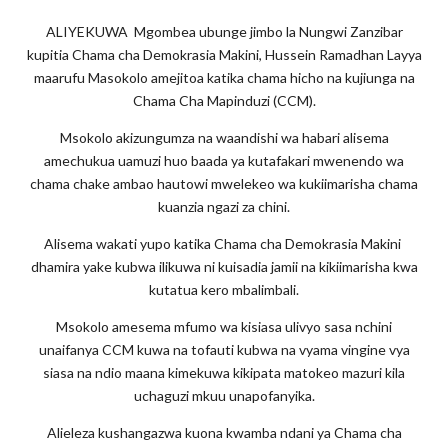
ALIYEKUWA
M
gombea ubunge jimbo la Nungwi Zanzibar
kupitia Chama cha Demokrasia Makini, Hussein Ramadhan Layya
maarufu Masokolo amejitoa katika chama hicho na kujiunga na
Chama Cha Mapinduzi (CCM).
Msokolo akizungumza na waandishi wa habari alisema
amechukua uamuzi huo baada ya kutafakari mwenendo wa
chama chake ambao hautowi mwelekeo wa kukiimarisha chama
kuanzia ngazi za chini.
Alisema wakati yupo katika Chama cha Demokrasia Makini
dhamira yake kubwa ilikuwa ni kuisadia jamii na kikiimarisha kwa
kutatua kero mbalimbali.
Msokolo amesema mfumo wa kisiasa ulivyo sasa nchini
unaifanya CCM kuwa na tofauti kubwa na vyama vingine vya
siasa na ndio maana kimekuwa kikipata matokeo mazuri kila
uchaguzi mkuu unapofanyika.
Alieleza kushangazwa kuona kwamba ndani ya Chama cha