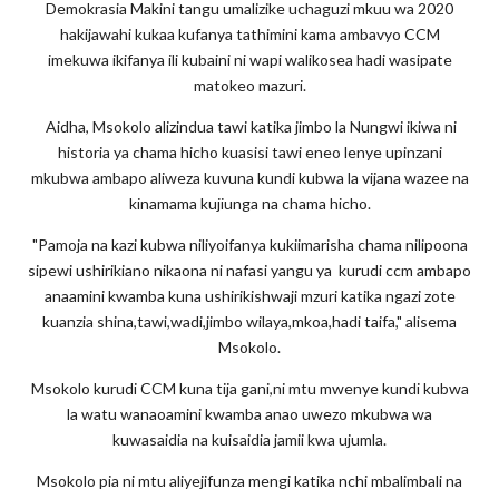
Demokrasia Makini tangu umalizike uchaguzi mkuu wa 2020
hakijawahi kukaa kufanya tathimini kama ambavyo CCM
imekuwa ikifanya ili kubaini ni wapi walikosea hadi wasipate
matokeo mazuri.
Aidha, Msokolo alizindua tawi katika jimbo la Nungwi ikiwa ni
historia ya chama hicho kuasisi tawi eneo lenye upinzani
mkubwa ambapo aliweza kuvuna kundi kubwa la vijana wazee na
kinamama kujiunga na chama hicho.
"Pamoja na kazi kubwa niliyoifanya kukiimarisha chama nilipoona
sipewi ushirikiano nikaona ni nafasi yangu ya
kurudi ccm ambapo
anaamini kwamba kuna ushirikishwaji mzuri katika ngazi zote
kuanzia shina,tawi,wadi,jimbo wilaya,mkoa,hadi taifa," alisema
Msokolo.
Msokolo kurudi CCM kuna tija gani,ni mtu mwenye kundi kubwa
la watu wanaoamini kwamba anao uwezo mkubwa wa
kuwasaidia na kuisaidia jamii kwa ujumla.
Msokolo pia ni mtu aliyejifunza mengi katika nchi mbalimbali na