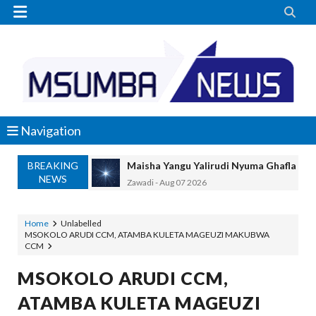


Navigation
BREAKING
Maisha Yangu Yalirudi Nyuma Ghafla Ba
NEWS
Zawadi
-
Aug 07 2026
Nilitamani Sana Kupata Mwenza Kutoka 
Zawadi
-
Aug 07 2026
Home
Unlabelled
MSOKOLO ARUDI CCM, ATAMBA KULETA MAGEUZI MAKUBWA
Nilitamani Sana Kupata Mtoto Wa Kiume
CCM
Zawadi
-
Aug 07 2026
TANZANIA YAIPONGEZA AFRICA50, YA
MSOKOLO ARUDI CCM,
MSUMBA
-
Aug 07 2026
ATAMBA KULETA MAGEUZI
JUBILEE GROUP TANZANIA YAZINDUA