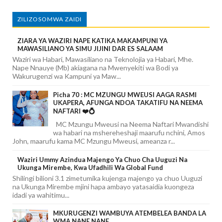
ZILIZOSOMWA ZAIDI
ZIARA YA WAZIRI NAPE KATIKA MAKAMPUNI YA
MAWASILIANO YA SIMU JIJINI DAR ES SALAAM
Waziri wa Habari, Mawasiliano na Teknolojia ya Habari, Mhe.
Nape Nnauye (Mb) akiagana na Mwenyekiti wa Bodi ya
Wakurugenzi wa Kampuni ya Maw...
Picha 70 : MC MZUNGU MWEUSI AAGA RASMI
UKAPERA, AFUNGA NDOA TAKATIFU NA NEEMA
NAFTARI ❤️💍
MC Mzungu Mweusi na Neema Naftari Mwandishi
wa habari na mshereheshaji maarufu nchini, Amos
John, maarufu kama MC Mzungu Mweusi, ameanza r...
Waziri Ummy Azindua Majengo Ya Chuo Cha Uuguzi Na
Ukunga Mirembe, Kwa Ufadhili Wa Global Fund
Shilingi bilioni 3.1 zimetumika kujenga majengo ya chuo Uuguzi
na Ukunga Mirembe mjini hapa ambayo yatasaidia kuongeza
idadi ya wahitimu...
MKURUGENZI WAMBUYA ATEMBELEA BANDA LA
WMA NANE NANE