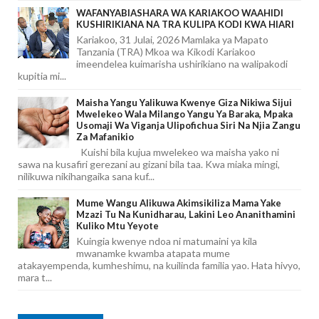
WAFANYABIASHARA WA KARIAKOO WAAHIDI
KUSHIRIKIANA NA TRA KULIPA KODI KWA HIARI
Kariakoo, 31 Julai, 2026 Mamlaka ya Mapato
Tanzania (TRA) Mkoa wa Kikodi Kariakoo
imeendelea kuimarisha ushirikiano na walipakodi
kupitia mi...
Maisha Yangu Yalikuwa Kwenye Giza Nikiwa Sijui
Mwelekeo Wala Milango Yangu Ya Baraka, Mpaka
Usomaji Wa Viganja Ulipofichua Siri Na Njia Zangu
Za Mafanikio
Kuishi bila kujua mwelekeo wa maisha yako ni
sawa na kusafiri gerezani au gizani bila taa. Kwa miaka mingi,
nilikuwa nikihangaika sana kuf...
Mume Wangu Alikuwa Akimsikiliza Mama Yake
Mzazi Tu Na Kunidharau, Lakini Leo Ananithamini
Kuliko Mtu Yeyote
Kuingia kwenye ndoa ni matumaini ya kila
mwanamke kwamba atapata mume
atakayempenda, kumheshimu, na kuilinda familia yao. Hata hivyo,
mara t...