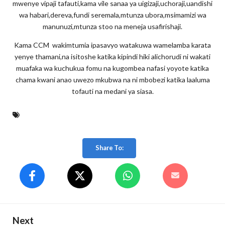
mwenye vipaji tafauti,kama vile sanaa ya uigizaji,uchoraji,uandishi
wa habari,dereva,fundi seremala,mtunza ubora,msimamizi wa
manunuzi,mtunza stoo na meneja usafirishaji.
Kama CCM
wakimtumia ipasavyo watakuwa wamelamba karata
yenye thamani,na isitoshe katika kipindi hiki alichorudi ni wakati
muafaka wa kuchukua fomu na kugombea nafasi yoyote katika
chama kwani anao uwezo mkubwa na ni mbobezi katika laaluma
tofauti na medani ya siasa.
Share To:
Next