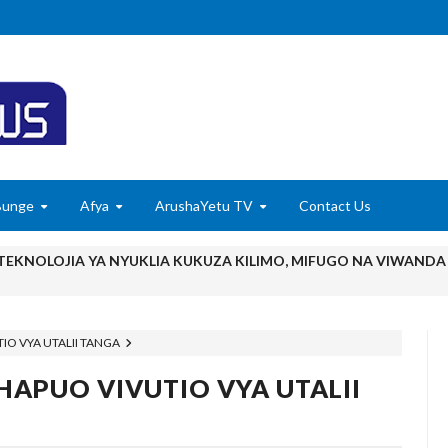
Bunge
Afya
ArushaYetu TV
Contact Us
EKNOLOJIA YA NYUKLIA KUKUZA KILIMO, MIFUGO NA VIWANDA
 ZA SERIKALI KUHAMASISHA MATUMIZI YA NISHATI SAFI YA KU
IO VYA UTALII TANGA
 KUANZISHA KLABU ZA VIPIMO SHULENI
HAPUO VIVUTIO VYA UTALII
imu Ya Uthibitishaji Ubora Wa Bidhaa Nanenane Morogoro
6