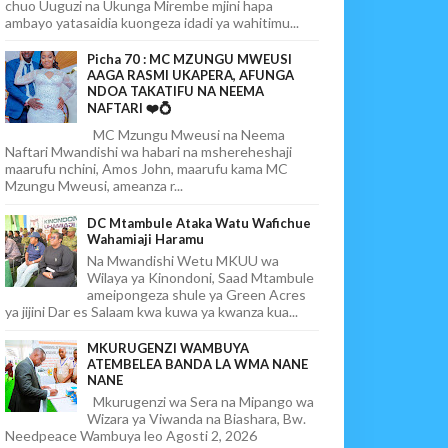
chuo Uuguzi na Ukunga Mirembe mjini hapa
ambayo yatasaidia kuongeza idadi ya wahitimu...
Picha 70 : MC MZUNGU MWEUSI
AAGA RASMI UKAPERA, AFUNGA
NDOA TAKATIFU NA NEEMA
NAFTARI ❤️💍
MC Mzungu Mweusi na Neema
Naftari Mwandishi wa habari na mshereheshaji
maarufu nchini, Amos John, maarufu kama MC
Mzungu Mweusi, ameanza r...
DC Mtambule Ataka Watu Wafichue
Wahamiaji Haramu
Na Mwandishi Wetu MKUU wa
Wilaya ya Kinondoni, Saad Mtambule
ameipongeza shule ya Green Acres
ya jijini Dar es Salaam kwa kuwa ya kwanza kua...
MKURUGENZI WAMBUYA
ATEMBELEA BANDA LA WMA NANE
NANE
Mkurugenzi wa Sera na Mipango wa
Wizara ya Viwanda na Biashara, Bw.
Needpeace Wambuya leo Agosti 2, 2026