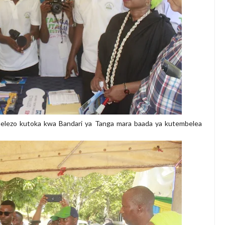
lezo kutoka kwa Bandari ya Tanga mara baada ya kutembelea