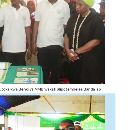
utoka kwa Benki ya NMB wakati alipotembelea Banda lao