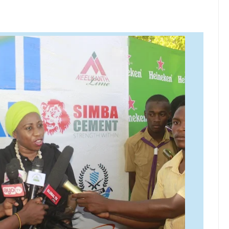
karibisha Jamii Kuadhimisha Siku Ya Vijana Duniani
E ZAO LA PARACHICHI
 KUANZISHA KLABU ZA VIPIMO SHULENI
 TAMISEMI KUTEKELEZA KIKAMILIFU JUKUMU LA USIMAMIZI WA
 MAENDELEO YA UJENZI WA PUMP STATION NAMBA 3-MRADI W
6
huluma, Mpaka Tiba Ya Kienyeji Iliponipa Ushindi Mahakamani