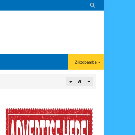

Zilizobamba
PIKIA