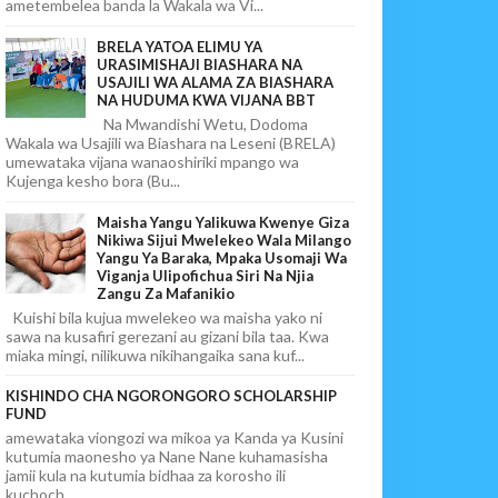
ametembelea banda la Wakala wa Vi...
BRELA YATOA ELIMU YA
URASIMISHAJI BIASHARA NA
USAJILI WA ALAMA ZA BIASHARA
NA HUDUMA KWA VIJANA BBT
Na Mwandishi Wetu, Dodoma
Wakala wa Usajili wa Biashara na Leseni (BRELA)
umewataka vijana wanaoshiriki mpango wa
Kujenga kesho bora (Bu...
Maisha Yangu Yalikuwa Kwenye Giza
Nikiwa Sijui Mwelekeo Wala Milango
Yangu Ya Baraka, Mpaka Usomaji Wa
Viganja Ulipofichua Siri Na Njia
Zangu Za Mafanikio
Kuishi bila kujua mwelekeo wa maisha yako ni
sawa na kusafiri gerezani au gizani bila taa. Kwa
miaka mingi, nilikuwa nikihangaika sana kuf...
KISHINDO CHA NGORONGORO SCHOLARSHIP
FUND
amewataka viongozi wa mikoa ya Kanda ya Kusini
kutumia maonesho ya Nane Nane kuhamasisha
jamii kula na kutumia bidhaa za korosho ili
kuchoch...