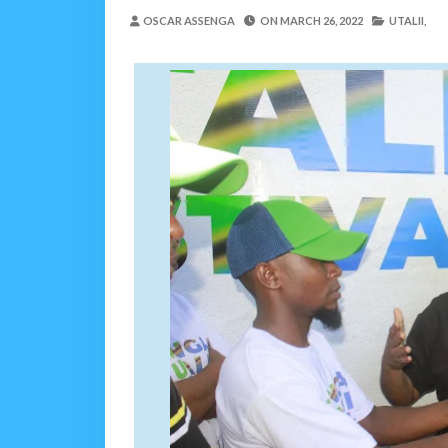
UVCCM Moshi Vijijini Yai
OSCAR ASSENGA
ON
MARCH 26, 2022
UTALII,
MSUMBA
-
Aug 08 2026
WRRB YAJA NA UBUNIFU KWENY
Alex Sonna
-
Aug 08 2026
WMA YAPONGEZWA KWA
MSUMBA
-
Aug 08 2026
PROF. SHEMDOE AHAIDI
MSUMBA
-
Aug 08 2026
TPDC YARIDHISHWA NA
OSCAR ASSENGA
-
Aug 07 202
Nilinusurika Jela Kwa D
Zawadi
-
Aug 08 2026