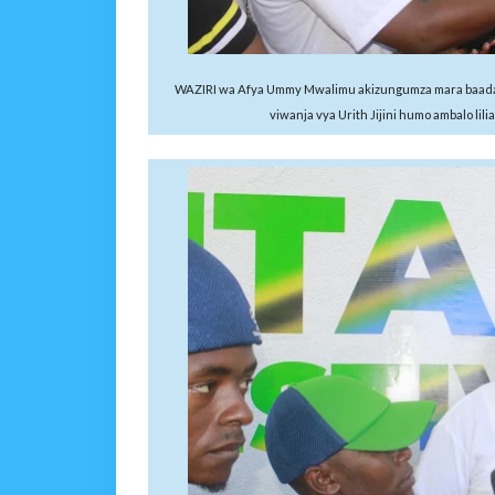
WAZIRI wa Afya Ummy Mwalimu akizungumza mara baada ya K
viwanja vya Urith Jijini humo ambalo l