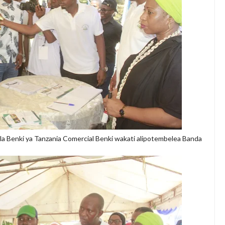
 Benki ya Tanzania Comercial Benki wakati alipotembelea Banda