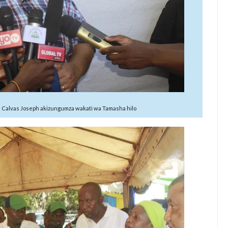
ga Calvas Joseph akizungumza wakati wa Tamasha hilo