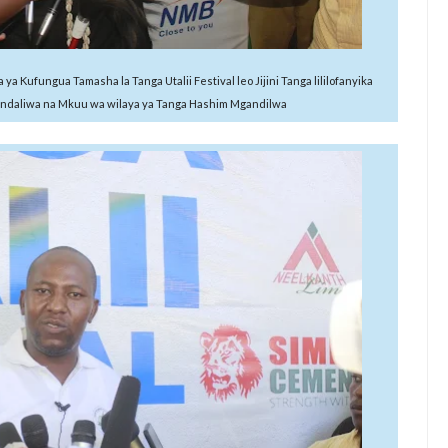
ufungua Tamasha la Tanga Utalii Festival leo Jijini Tanga lililofanyika
iliandaliwa na Mkuu wa wilaya ya Tanga Hashim Mgandilwa