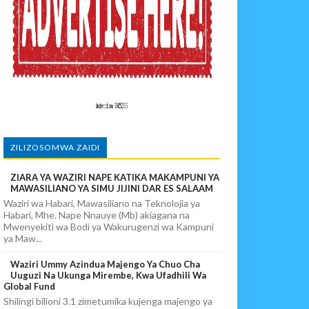
 DART
A EACOP
ZILIZOSOMWA ZAIDI
ZIARA YA WAZIRI NAPE KATIKA MAKAMPUNI YA
MAWASILIANO YA SIMU JIJINI DAR ES SALAAM
Waziri wa Habari, Mawasiliano na Teknolojia ya
Habari, Mhe. Nape Nnauye (Mb) akiagana na
Mwenyekiti wa Bodi ya Wakurugenzi wa Kampuni
ya Maw...
Waziri Ummy Azindua Majengo Ya Chuo Cha
Uuguzi Na Ukunga Mirembe, Kwa Ufadhili Wa
Global Fund
Shilingi bilioni 3.1 zimetumika kujenga majengo ya